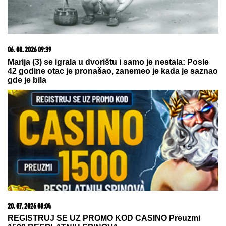
09. 07. 2026 09:20
Komfor po meri klijenata: nova linija paketa ALTA
banke
07. 08. 2026 09:14
Сазнања „Политике”: Црна Гора следећа у војном
савезу Загреба, Тиране и Приштине