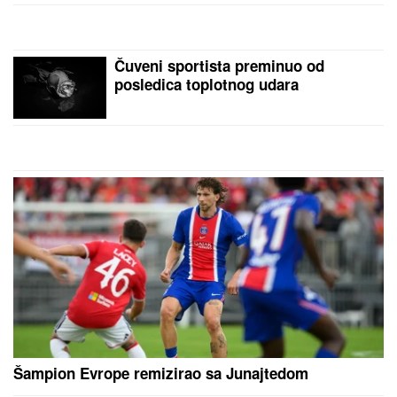
Zbog pevačice je ostavio ženu i dvoje dece: Nakon
razvoda dobili i dete, o skandalu su svi brujali
TEŠKO JE POVREĐENA!
Najnoviji
detalji ubadanja tinejdžerke (18) u
samom centru Beograda: Oglasili se
iz Hitne pomoći
JELENA RADANOVIĆ DOBIJA
MONSTRUOZNE PORUKE
Nakon
pretnji Ane Nikolić proživljava horor,
sve objavila: "Patetični ste"