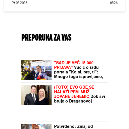
09.08.2026
08:26
PREPORUKA ZA VAS
NEVIĐENO
NASILjE U SOPOTU: Amerikanac
nasred ulice pretukao suprugu štapom, pa
pobegao od meštana!
"SAD JE VEĆ 15.000
PRIJAVA"
Vučić o radu
portala "Ko si, bre, ti":
Mnogo toga ispravljamo,