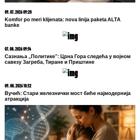
Obrisala bi ovaj intervju da može: Jovana Jeremić
danas proziva verenicu Dragana Stankovića što
mesi kiflice i bureke, a nekada je i ona radila isto!
"Kriminalci plaču kad me vide!"
Mnogi ne znaju čime se nekadašnji
voditelj Lude kuće bavi daleko od
Srbije
"JA SAM TO SMISLILA!"
Dino Melin
tvrdi da je on napisao pesmu
"Beograd", Ceca posle 30 godina
otkrila istinu: "Nudila sam je Marini"
by Aklamator