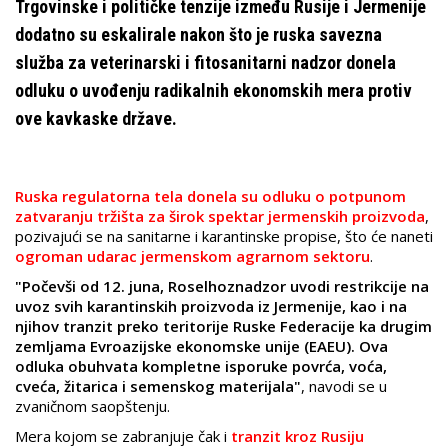
Trgovinske i političke tenzije između Rusije i Jermenije
dodatno su eskalirale nakon što je ruska savezna
služba za veterinarski i fitosanitarni nadzor donela
odluku o uvođenju radikalnih ekonomskih mera protiv
ove kavkaske države.
Ruska regulatorna tela donela su odluku o potpunom
zatvaranju tržišta za širok spektar jermenskih proizvoda
,
pozivajući se na sanitarne i karantinske propise, što će naneti
ogroman udarac jermenskom agrarnom sektoru
.
"Počevši od 12. juna, Roselhoznadzor uvodi restrikcije na
uvoz svih karantinskih proizvoda iz Jermenije, kao i na
njihov tranzit preko teritorije Ruske Federacije ka drugim
zemljama Evroazijske ekonomske unije (EAEU). Ova
odluka obuhvata kompletne isporuke povrća, voća,
cveća, žitarica i semenskog materijala"
, navodi se u
zvaničnom saopštenju.
Mera kojom se zabranjuje čak i
tranzit kroz Rusiju