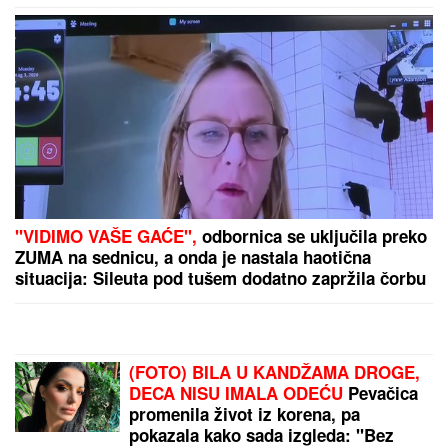
(PAPARACO) ĐINA DŽINOVIĆ U CRNOJ GORI
Evo
kako izgleda bez filtera: U haljini do poda sa golim
leđima, mnogi je nisu prepoznali
by Aklamator
PREPORUKA ZA VAS