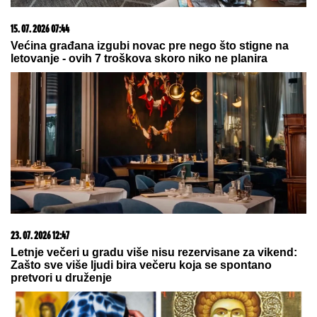
KRVAVI EVRI
Dok su Milica i Marko mučili pekara
(73) tokom intimnog odnosa, Martina (30) je u
"puntu" radila JEDNU stvar! (FOTO, VIDEO)
Čuveni sportista preminuo od
posledica toplotnog udara
"Godinu dana mu ćutim!" Jovana
Jeremić je otkrila zbog čega joj je
prekipelo kad je reč o bivšem
vereniku Draganu Stankoviću