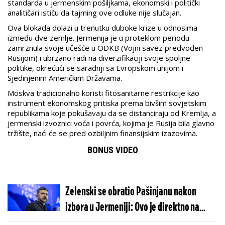
standarda u jermenskim pošiljkama, ekonomski i politički
analitičari ističu da tajming ove odluke nije slučajan.
Ova blokada dolazi u trenutku duboke krize u odnosima
između dve zemlje. Jermenija je u proteklom periodu
zamrznula svoje učešće u ODKB (Vojni savez predvođen
Rusijom) i ubrzano radi na diverzifikaciji svoje spoljne
politike, okrećući se saradnji sa Evropskom unijom i
Sjedinjenim Američkim Državama.
Moskva tradicionalno koristi fitosanitarne restrikcije kao
instrument ekonomskog pritiska prema bivšim sovjetskim
republikama koje pokušavaju da se distanciraju od Kremlja, a
jermenski izvoznici voća i povrća, kojima je Rusija bila glavno
tržište, naći će se pred ozbiljnim finansijskim izazovima.
BONUS VIDEO
Zelenski se obratio Pašinjanu nakon
izbora u Jermeniji: Ovo je direktno na
Putinovu adresu!