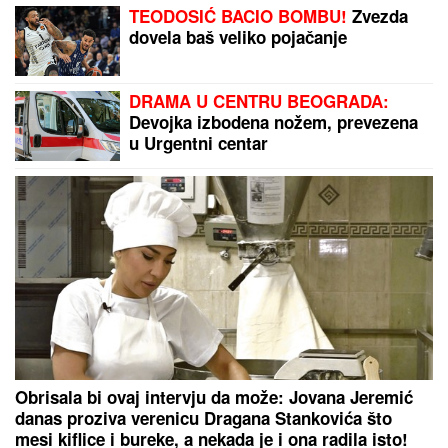
Srbija izgubila košem u poslednjoj sekundi, veliko
iznenađenje, ovo nikako nije dobro
DŽEJEVA NAJVEĆA LJUBAV DANAS
PROSLAVLJA ROĐENDAN
Evo kako
Andrijana sada izgleda: Nije u
kontaktu sa njegovim ćerkama, a
jedan detalj svi komentarišu
Ceca Ražnatović operisana 8 sati!
Javile se komplikacije, ona se nije
odvajala od pevačice! (FOTO)