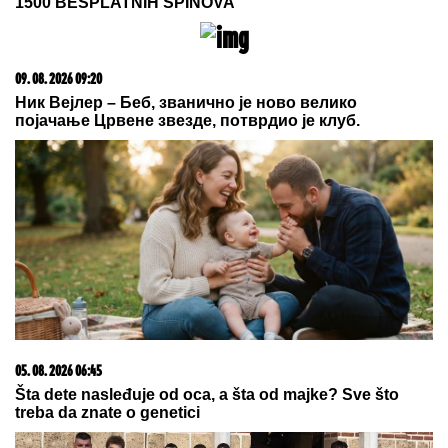
09. 08. 2026 10:32
Вучић: Стари железнички мост биће најмодернија
атракција
09. 08. 2026 06:26
Da li deca nasleđuju otpornost na stres? Evo šta kaže
nauka