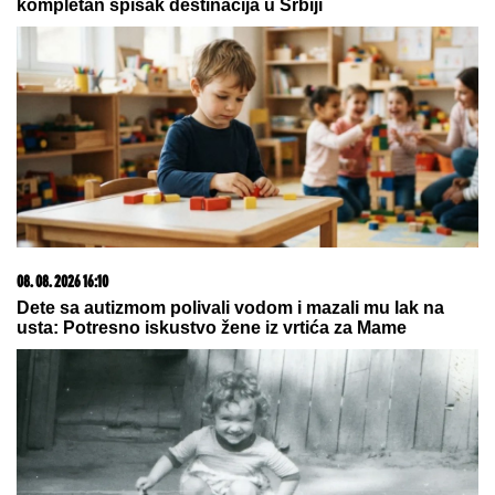
23. 07. 2026 12:47
Letnje večeri u gradu više nisu rezervisane za vikend:
Zašto sve više ljudi bira večeru koja se spontano
pretvori u druženje
09. 08. 2026 06:24
Mame, danas ne čistimo kuću. Poštujemo Svetog
Panteliju