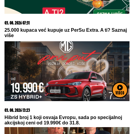
Dete sa autizmom polivali vodom i mazali mu lak na
usta: Potresno iskustvo žene iz vrtića za Mame
06. 08. 2026 09:39
Marija (3) se igrala u dvorištu i samo je nestala: Posle
VIDEO
42 godine otac je pronašao, zanemeo je kada je saznao
gde je bila