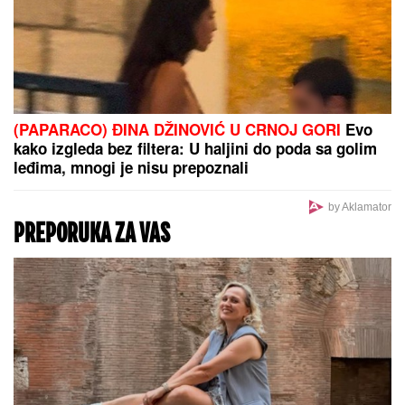
Zanimljiva naredna destinacija: Bivši košarkaš
Partizana napušta Evroligu
Prve slike sa mesta gde se utopio
nesrećni mladić: Policija izvukla telo
O. E. (28)
(VIDEO) MARIJANA MATEUS ĐUSKA
ISPRED BINE
Uhvatili smo je na
Cecinom koncertu, u miniću
pokazala izvajane noge, u publici i
ova poznata pevačica uživa sa
mužem