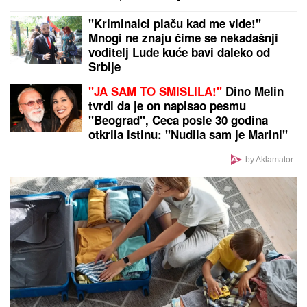
"VIDIMO VAŠE GAĆE",
odbornica se uključila preko
ZUMA na sednicu, a onda je nastala haotična
situacija: Sileuta pod tušem dodatno zapržila čorbu
Aneli Ahmić ostala bez 30.000 posle
Elite 9! "Novac je otišao kome je
potrebniji, a ne njoj koja ga baca!"
(FOTO) BILA U KANDŽAMA DROGE,
DECA NISU IMALA ODEĆU
Pevačica
promenila život iz korena, pa
pokazala kako sada izgleda: "Bez
filtera"