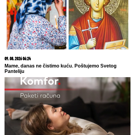
Šampion Evrope remizirao sa Junajtedom
TEODOSIĆ BACIO BOMBU!
Zvezda
dovela baš veliko pojačanje
DRAMA U CENTRU BEOGRADA:
Devojka izbodena nožem, prevezena
u Urgentni centar