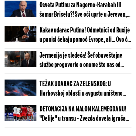
Osveta Putinu za Nagorno-Karabah ili
šamar Briselu?! Sve oči uprte u Jerevan,
čekaju se rezultati istorijskih izbora!
Kakav udarac Putina! Odmetnici od Rusije
u panici čekaju pomoć Evrope, ali... Ovo će
biti brutalno uzemljenje
Jermenija je sledeća! Šef obaveštajne
službe progovorio o onome što nas od
Putina čeka: Svet zanemeo od straha
TEŽAK UDARAC ZA ZELENSKOG: U
Harkovskoj oblasti u avgustu uništeno
više od 100 „baba jaga“
DETONACIJA NA MALOM KALEMEGDANU!
"Delije" u transu - Zvezda dovela igrača
Real Madrida!