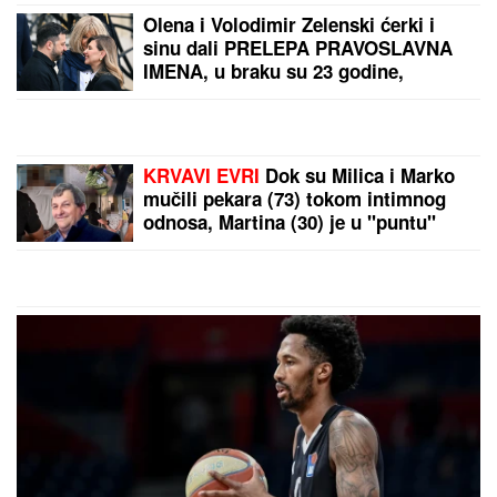
JELENA RADANOVIĆ DOBIJA
MONSTRUOZNE PORUKE
Nakon
pretnji Ane Nikolić proživljava horor,
sve objavila: "Patetični ste"
SVE JE GOTOVO:
Veliko pojačanje
stiže iz Real Madrida u Crvenu
zvezdu
KULTNE HALJINE
koje su ušle u istoriju zajedno sa
MERILIN MONRO: U jednoj je pevala Kenediju,