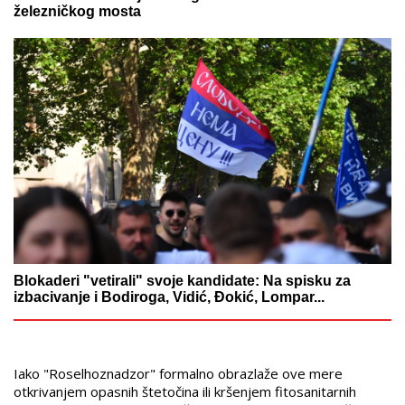
železničkog mosta
Blokaderi "vetirali" svoje kandidate: Na spisku za
izbacivanje i Bodiroga, Vidić, Đokić, Lompar...
Iako "Roselhoznadzor" formalno obrazlaže ove mere
otkrivanjem opasnih štetočina ili kršenjem fitosanitarnih