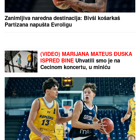
drugu je bezobrazno podizao ventilator metroa, a
trećoj se GUBI SVAKI TRAG
Čuvena dinastija preuzima Asvel?
Olena i Volodimir Zelenski ćerki i
sinu dali PRELEPA PRAVOSLAVNA
IMENA, u braku su 23 godine,
pohađali istu srednju školu, a da se
nisu ni poznavali, a onda je ovaj
susret bio presudan
Novak oduševio Crnu Goru i ceo region: Kao sav