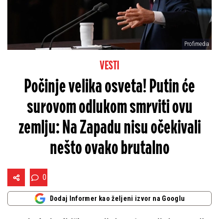
Profimedia
VESTI
Počinje velika osveta! Putin će
surovom odlukom smrviti ovu
zemlju: Na Zapadu nisu očekivali
nešto ovako brutalno
0
Dodaj Informer kao željeni izvor na Googlu