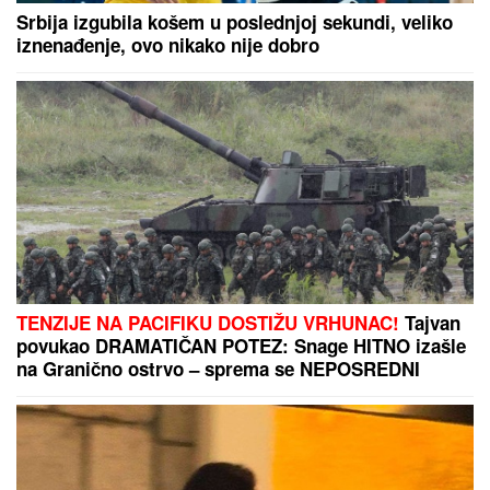
normalan svet, Đoković zapevao na koncertu Vlade
Georgijeva
KRVAVI EVRI
Dok su Milica i Marko
mučili pekara (73) tokom intimnog
odnosa, Martina (30) je u "puntu"
radila JEDNU stvar! (FOTO, VIDEO)
"JA SAM TO SMISLILA!"
Dino Melin
tvrdi da je on napisao pesmu
"Beograd", Ceca posle 30 godina
otkrila istinu: "Nudila sam je Marini"