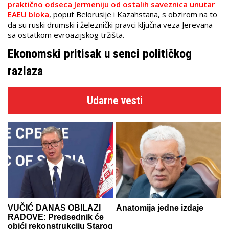
praktično odseca Jermeniju od ostalih saveznica unutar
EAEU bloka
, poput Belorusije i Kazahstana, s obzirom na to
da su ruski drumski i železnički pravci ključna veza Jerevana
sa ostatkom evroazijskog tržišta.
Ekonomski pritisak u senci političkog
razlaza
Udarne vesti
VUČIĆ DANAS OBILAZI
Anatomija jedne izdaje
RADOVE: Predsednik će
obići rekonstrukciju Starog