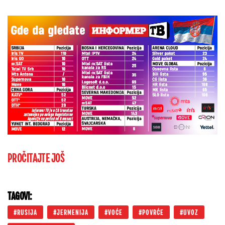
PROČITAJTE JOŠ
TAGOVI:
RUSIJA
JERMENIJA
VOĆE
POVRĆE
UVOZ