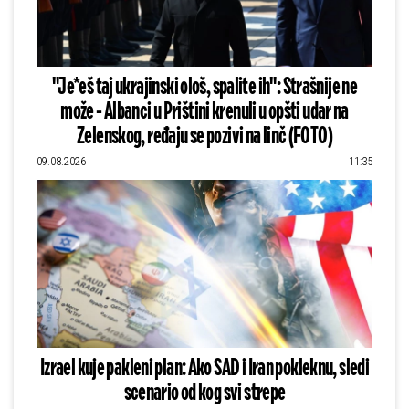
"Je*eš taj ukrajinski ološ, spalite ih": Strašnije ne
može - Albanci u Prištini krenuli u opšti udar na
Zelenskog, ređaju se pozivi na linč (FOTO)
09.08.2026
11:35
Izrael kuje pakleni plan: Ako SAD i Iran pokleknu, sledi
scenario od kog svi strepe