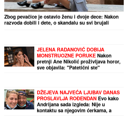
Srbija izgubila košem u poslednjoj sekundi, veliko
iznenađenje, ovo nikako nije dobro
TENZIJE NA PACIFIKU DOSTIŽU VRHUNAC!
Tajvan
povukao DRAMATIČAN POTEZ: Snage HITNO izašle
na Granično ostrvo – sprema se NEPOSREDNI
SUKOB?!