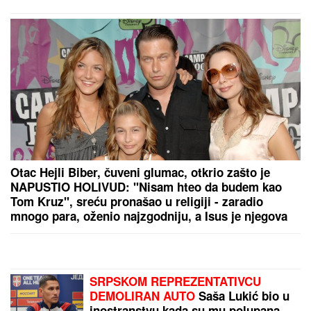
ZBOG REKONSTRUKCIJE VRELOVODA UZ
STUDENTSKI DOM:
Izmene saobraćaja u delu
Novog Sada
by Aklamator
PREPORUKA ZA VAS