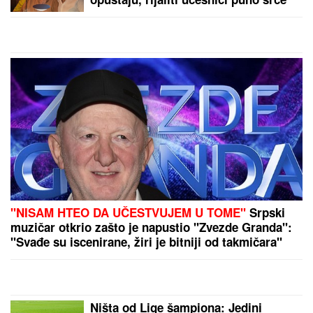
Lepa Brena pala kao pokošena!
Odjednom se srušila, svi skočili u
pomoć!
MNOGE OD OVIH PESAMA
OBOŽAVATE
Ovo je 10 numera koje
je Dino Merlin "ukrao" od stranih
izvođača - ostaćete u čudu kad vidite
spisak
"Javio mi se u snu!" Udovica Sinana Sakića tvrdi da
joj pevač dolazi u snove!