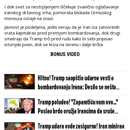
I dok svet sa nestrpljenjem iščekuje zvanično oglašavanje
iranskog državnog vrha, pomorska blokada Ormuskog
moreuza ostaje na snazi.
Javnost je podeljena, jedni veruju da je Iran iza zatvorenih
vrata kapitulirao pred pretnjom bombardovanja, dok drugi
smatraju da Tramp trči pred rudu kako bi sebi pripisao
istorijski poen, dok se kriza na terenu i dalje krčka.
BONUS VIDEO
Hitno! Tramp saopštio udarne vesti o
bombardovanju Irana: Desilo se nešto
neočekivano na Bliskom istoku
Tramp poludeo! "Zapamtiću vam ovo..."
Poslao brdo oružja Irancima da sruše
režim, a onda se dogodilo nešto
Tramp udara ovde zasigurno! Iran minirao
neverovatno