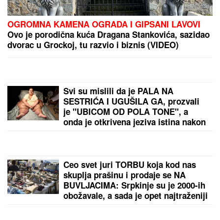
JANJUŠ SA ĆERKOM NA ADI BOJANI
Provodio se
na plaži sa Milicom Veličković, pa pokazao ŠTA
RADE KRUNA I ON: U prvom planu tetovaža koju je
posvetio naslednici (FOTO)