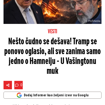
Profimedia
VESTI
Nešto čudno se dešava! Tramp se
ponovo oglasio, ali sve zanima samo
jedno o Hamneiju - U Vašingtonu
muk
0
Dodaj Informer kao željeni izvor na Googlu