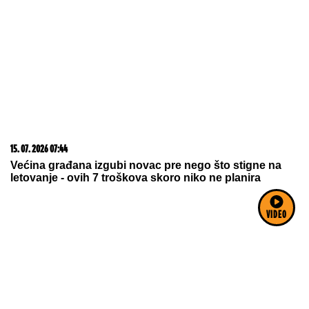
06. 08. 2026 12:35
У Сомбору данас измерено 40 степени Целзијуса
03. 08. 2026 13:23
Hibrid broj 1 koji osvaja Evropu, sada po specijalnoj
VIDEO
akcijskoj ceni od 19.990€ do 31.8.
05. 08. 2026 15:45
Сазнања „Политике”: Ко је поставио замку
Митрополиту Методију у Горњем Заостру