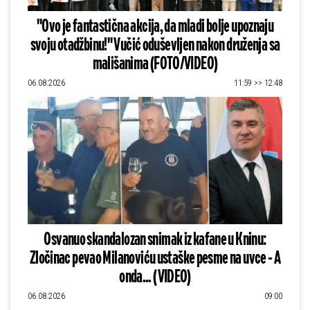
"Ovo je fantastična akcija, da mladi bolje upoznaju
svoju otadžbinu!" Vučić oduševljen nakon druženja sa
mališanima (FOTO/VIDEO)
06.08.2026
11:59 >> 12:48
Osvanuo skandalozan snimak iz kafane u Kninu:
Zločinac pevao Milanoviću ustaške pesme na uvce - A
onda... (VIDEO)
06.08.2026
09:00