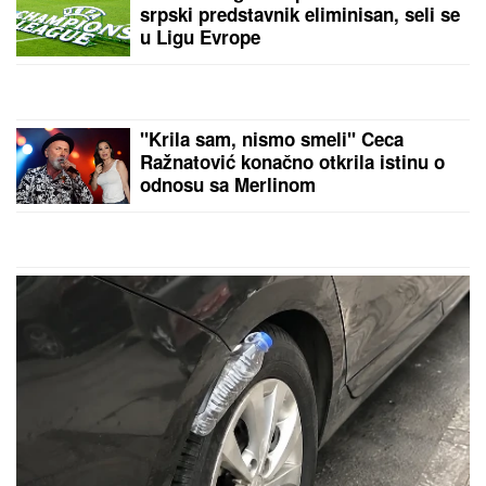
SPECIJALNA VEČERA
Matora
okupila najdraže ljude: Evo gde se
opuštaju, rijaliti učesnici puno srce
(FOTO)
VAŽNO ZA SVE PENZIONERE:
Oglasio se PIO fond, evo šta se
dešava sa isplatama novca
"NISAM HTEO DA UČESTVUJEM U TOME"
Srpski
muzičar otkrio zašto je napustio "Zvezde Granda":
"Svađe su iscenirane, žiri je bitniji od takmičara"