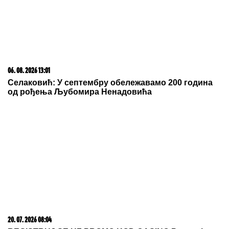
U ovom plemenu žive NAJLEPŠE DEVOJKE, ali se
ne udaju tako lako: Mladićevu muškost prvo
PROVERAVA NJENA TETKA, a ako ona nije
zadovoljna sledi SUROVA KAZNA
Otkriven je pravi razlog sukoba
Stanije Dobrojević i Takija: "Rekla je
da će mi platiti!"
Udavio ga potok u podrumu: