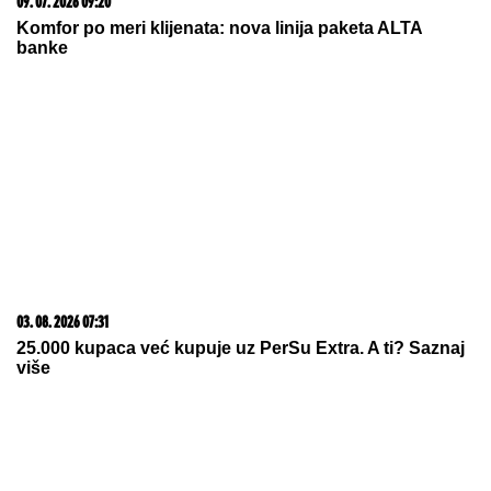
Poznata voditeljka i lepotica OBRIJALA GLAVU!
Dobila ozbiljan zdravstveni problem, sad pozirala
potpuno ćelava: "Ja sam živi dokaz da možemo da
prevaziđemo svaku traumu"
IVAN MARINKOVIĆ JE ZA NJOM
GUBIO GLAVU
Ovako danas izgleda
lepotica koju smo gledali u "Farmi",
bila u vezi i sa pevačem, a porodična
tragedija ju je slomila
MEDVEDEV ŽESTOKO UDARIO NA
OVU DRŽAVU:
Kakva je to sramota,
vi ste vazal Amerike