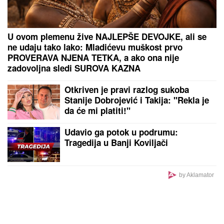
Otac Hejli Biber, čuveni glumac, otkrio zašto je
NAPUSTIO HOLIVUD: "Nisam hteo da budem kao
Tom Kruz", sreću pronašao u religiji - zaradio
mnogo para, oženio najzgodniju, a Isus je njegova
stena
PREVARENA ZA 50.000 EVRA:
Emina Jahović opljačkana u
Istanbulu, verovala devojci, a ova je
posle svega blokirala na mrežama
SRPSKOM REPREZENTATIVCU
DEMOLIRAN AUTO
Saša Lukić bio u
inostranstvu kada su mu polupana
stakla na skupocenom "bentliju"