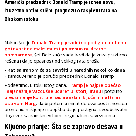
Američki predsednik Donald Tramp je izneo novu,
izuzetno optimističnu prognozu o raspletu rata na
Bliskom istoku.
Nakon što je
Donald Tramp prvobitno podigao borbenu
gotovost na maksimum i pokrenuo nuklearne
bombardere
, šef Bele kuće sada tvrdi da je kriza praktično
rešena i da je opasnost od velikog rata prošla.
- Rat sa Iranom će se završiti u narednih nekoliko dana
-
samouvereno je poručio predsednik Donald Tramp.
Podsetimo, u toku istog dana,
Tramp je najpre obećao
"najsnažnije vazdušne udare" u istoriji Iranu
i potpuno
preuzimanje kontrole nad iranskim ključnim naftnim
ostrvom Harg
, da bi potom u minut do dvanaest iznenada
promenio mišljenje i saopštio da je postignut sveobuhvatni
dogovor sa iranskim vrhom i regionalnim saveznicima.
Ključno pitanje: Šta se zapravo dešava u