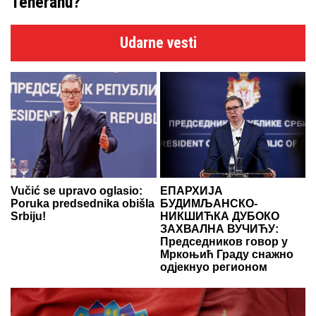
Teheranu?
Udarne vesti
Vučić se upravo oglasio:
ЕПАРХИЈА
Poruka predsednika obišla
БУДИМЉАНСКО-
Srbiju!
НИКШИЋКА ДУБОКО
ЗАХВАЛНА ВУЧИЋУ:
Председников говор у
Мркоњић Граду снажно
одјекнуо регионом