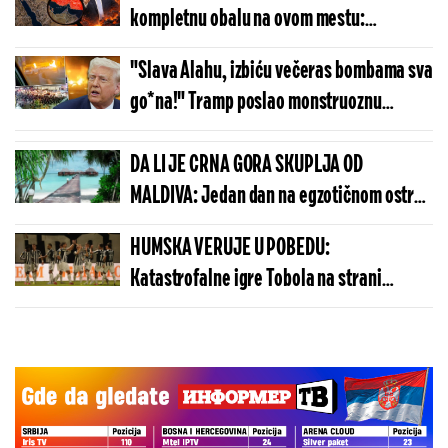
kompletnu obalu na ovom mestu:
Zastrašujuće vesti iz Amerike obilaze svet
"Slava Alahu, izbiću večeras bombama sva
go*na!" Tramp poslao monstruoznu
poruku, svet noćas neće sklopiti oči
DA LI JE CRNA GORA SKUPLJA OD
MALDIVA: Jedan dan na egzotičnom ostrvu
može da košta manje nego u Budvi
HUMSKA VERUJE U POBEDU:
Katastrofalne igre Tobola na strani
ulivaju samopouzdanje Partizanu