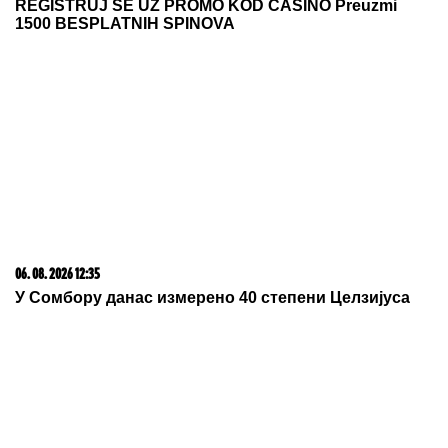
Tragedija u Banji Koviljači
by Aklamator
06. 08. 2026 06:38
Da li je genetika zaslužna za rađanje blizanaca? Istina o
naslednim faktorima i blizanačkoj trudnoći