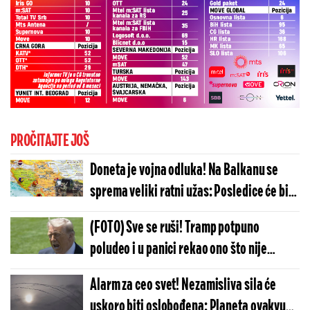
PROČITAJTE JOŠ
Doneta je vojna odluka! Na Balkanu se
sprema veliki ratni užas: Posledice će biti
katastrofalne
(FOTO) Sve se ruši! Tramp potpuno
poludeo i u panici rekao ono što nije
trebalo: Istina će brzo izaći na videlo
Alarm za ceo svet! Nezamisliva sila će
uskoro biti oslobođena: Planeta ovakvu