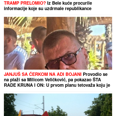
"Krila sam, nismo smeli" Ceca
Ražnatović konačno otkrila istinu o
odnosu sa Merlinom
Nevreme će prekriti Srbiju! Pljuskovi
sa grmljavinom stižu u ove krajeve
za svega par sati
Ako vidite plastičnu flašu pored točka, ne krećite
odmah: Evo zašto vozači širom sveta upozoravaju