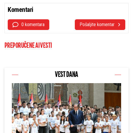
Komentari
0 komentara
Pošaljite komentar
PREPORUČENE AI VESTI
VEST DANA