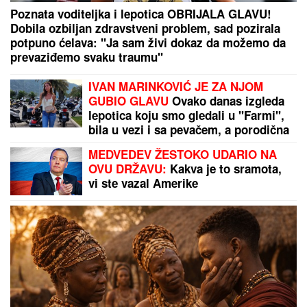
Skočio sa 85 metara u reku i preživeo: Lekari ne
mogu da veruju, jedan detalj možda mu je spasao
život!
Ceo svet juri TORBU koja kod nas
skuplja prašinu i prodaje se NA
BUVLJACIMA: Srpkinje su je 2000-ih
obožavale, a sada je opet najtraženiji
komad!
KAKO DA NE PLATITE
LEŽALjKU U
GRČKOJ? Mnogi turisti ovo ne
znaju, a možete besplatno proći ceo
dan