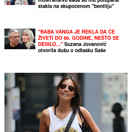
OGROMNA KAMENA OGRADA I GIPSANI LAVOVI
Ovo je porodična kuća Dragana Stankovića, sazidao
dvorac u Grockoj, tu razvio i biznis (VIDEO)
"Ajde ćuti dok govorim" Jovana
Jeremić izbacila političara iz takta,
skandal u emisiji kakav nije viđen!
Svi su mislili da je PALA NA
SESTRIĆA I UGUŠILA GA, prozvali
je "UBICOM OD POLA TONE", a
onda je otkrivena jeziva istina nakon
koje je ona SMRŠALA 400
KILOGRAMA