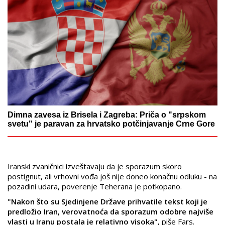
Dimna zavesa iz Brisela i Zagreba: Priča o "srpskom
svetu" je paravan za hrvatsko potčinjavanje Crne Gore
Iranski zvaničnici izveštavaju da je sporazum skoro
postignut, ali vrhovni vođa još nije doneo konačnu odluku - na
pozadini udara, poverenje Teherana je potkopano.
"Nakon što su Sjedinjene Države prihvatile tekst koji je
predložio Iran, verovatnoća da sporazum odobre najviše
vlasti u Iranu postala je relativno visoka"
, piše Fars.