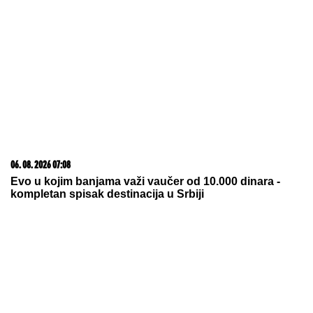
03. 08. 2026 07:31
25.000 kupaca već kupuje uz PerSu Extra. A ti? Saznaj
više
06. 08. 2026 13:01
Селаковић: У септембру обележавамо 200 година
од рођења Љубомира Ненадовића