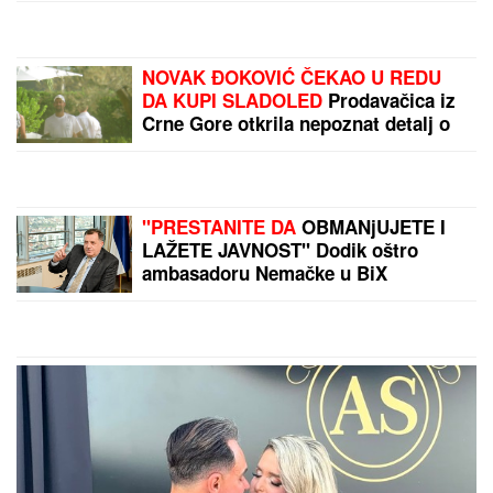
NOVAK ĐOKOVIĆ ČEKAO U REDU
DA KUPI SLADOLED
Prodavačica iz
Crne Gore otkrila nepoznat detalj o
našem teniseru, evo kako se ponaša
na letovanju
"PRESTANITE DA
OBMANjUJETE I
LAŽETE JAVNOST" Dodik oštro
ambasadoru Nemačke u BiX