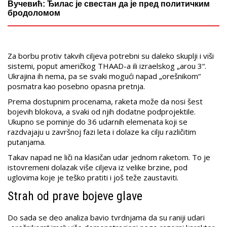
Вучевић: Ђилас је свестан да је пред политичким
бродоломом
Za borbu protiv takvih ciljeva potrebni su daleko skuplji i viši
sistemi, poput američkog THAAD-a ili izraelskog „arou 3“.
Ukrajina ih nema, pa se svaki mogući napad „orešnikom“
posmatra kao posebno opasna pretnja.
Prema dostupnim procenama, raketa može da nosi šest
bojevih blokova, a svaki od njih dodatne podprojektile.
Ukupno se pominje do 36 udarnih elemenata koji se
razdvajaju u završnoj fazi leta i dolaze ka cilju različitim
putanjama.
Takav napad ne liči na klasičan udar jednom raketom. To je
istovremeni dolazak više ciljeva iz velike brzine, pod
uglovima koje je teško pratiti i još teže zaustaviti.
Strah od prave bojeve glave
Do sada se deo analiza bavio tvrdnjama da su raniji udari