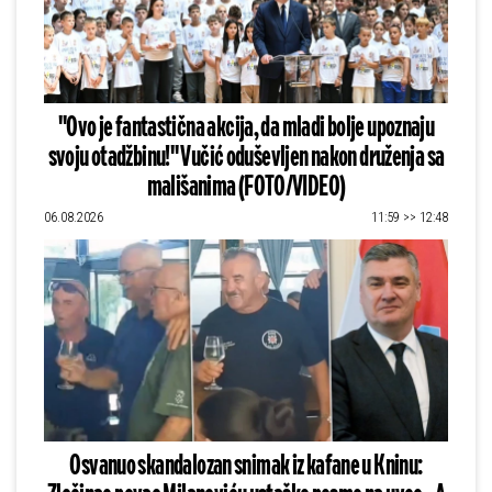
"Ovo je fantastična akcija, da mladi bolje upoznaju
svoju otadžbinu!" Vučić oduševljen nakon druženja sa
mališanima (FOTO/VIDEO)
06.08.2026
11:59 >> 12:48
Osvanuo skandalozan snimak iz kafane u Kninu: