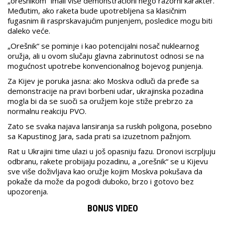
„orešnikom“ imali više demonstracioni nego razorni karakter.
Međutim, ako raketa bude upotrebljena sa klasičnim
fugasnim ili rasprskavajućim punjenjem, posledice mogu biti
daleko veće.
„Orešnik“ se pominje i kao potencijalni nosač nuklearnog
oružja, ali u ovom slučaju glavna zabrinutost odnosi se na
mogućnost upotrebe konvencionalnog bojevog punjenja.
Za Kijev je poruka jasna: ako Moskva odluči da pređe sa
demonstracije na pravi borbeni udar, ukrajinska pozadina
mogla bi da se suoči sa oružjem koje stiže prebrzo za
normalnu reakciju PVO.
Zato se svaka najava lansiranja sa ruskih poligona, posebno
sa Kapustinog Jara, sada prati sa izuzetnom pažnjom.
Rat u Ukrajini time ulazi u još opasniju fazu. Dronovi iscrpljuju
odbranu, rakete probijaju pozadinu, a „orešnik“ se u Kijevu
sve više doživljava kao oružje kojim Moskva pokušava da
pokaže da može da pogodi duboko, brzo i gotovo bez
upozorenja.
BONUS VIDEO