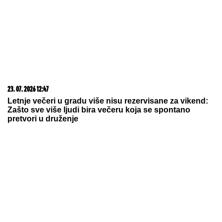
23. 07. 2026 12:47
Letnje večeri u gradu više nisu rezervisane za vikend:
Zašto sve više ljudi bira večeru koja se spontano
pretvori u druženje