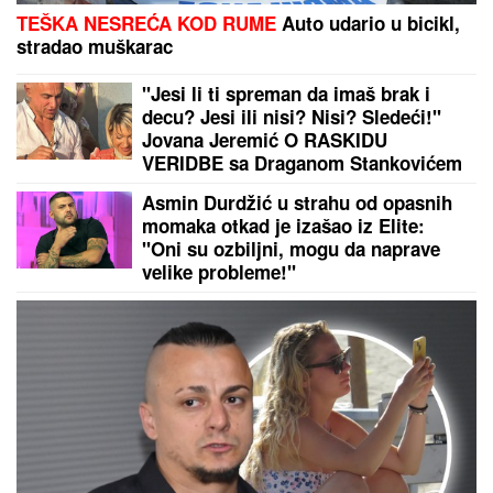
TEŠKA NESREĆA KOD RUME
Auto udario u bicikl,
stradao muškarac
"Jesi li ti spreman da imaš brak i
decu? Jesi ili nisi? Nisi? Sledeći!"
Jovana Jeremić O RASKIDU
VERIDBE sa Draganom Stankovićem
- VIŠE NE PONAVLJA ISTE GREŠKE!
Asmin Durdžić u strahu od opasnih
momaka otkad je izašao iz Elite:
"Oni su ozbiljni, mogu da naprave
velike probleme!"