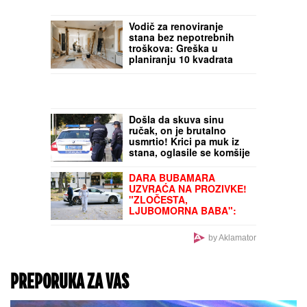
Vodič za renoviranje
stana bez nepotrebnih
troškova: Greška u
planiranju 10 kvadrata
može da izvuče 7.000
evra iz džepa!
Došla da skuva sinu
ručak, on je brutalno
usmrtio! Krici pa muk iz
stana, oglasile se komšije
posle ubistva na Novom
Beogradu
DARA BUBAMARA
UZVRAĆA NA PROZIVKE!
"ZLOČESTA,
LJUBOMORNA BABA":
Odgovorila Cakani pa
prokomentarisala Seku
by Aklamator
Aleksić
PREPORUKA ZA VAS