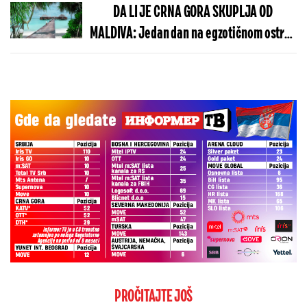
DA LI JE CRNA GORA SKUPLJA OD
MALDIVA: Jedan dan na egzotičnom ostrvu
može da košta manje nego u Budvi
PROČITAJTE JOŠ