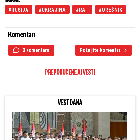
TAGOVI:
RUSIJA
UKRAJINA
RAT
OREŠNIK
Komentari
0 komentara
Pošaljite komentar
PREPORUČENE AI VESTI
VEST DANA