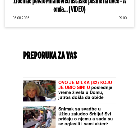
Zločinac pevao Milanoviću ustaške pesme na uvce - A
onda... (VIDEO)
06.08.2026
09:00
PREPORUKA ZA VAS
OVO JE MILKA (82) KOJU
JE UBIO SIN! U
poslednje
vreme živela u Domu,
jutros došla da obiđe
sina, a on je TUKAO DO
SMRTI! (FOTO, VIDEO)
Snimak sa svadbe u
Užicu zaludeo Srbiju! Svi
pričaju o njemu a sada su
se oglasili i sami akteri:
"Nastao je posle tri
rakije" (VIDEO)