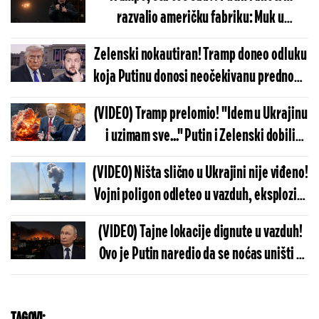
razvalio američku fabriku: Muk u
Vašingtonu, Rusija jednim potezom
Zelenski nokautiran! Tramp doneo odluku
paralisala sve
koja Putinu donosi neočekivanu prednost:
U Kijevu muk, dolaze najgora vremena
(VIDEO) Tramp prelomio! "Idem u Ukrajinu
i uzimam sve..." Putin i Zelenski dobili
zastrašujuće vesti - planovi Amerike su
(VIDEO) Ništa slično u Ukrajini nije viđeno!
gori nego što su mislili
Vojni poligon odleteo u vazduh, eksplozije
trajale satima - nešto veoma čudno se
(VIDEO) Tajne lokacije dignute u vazduh!
dogodilo
Ovo je Putin naredio da se noćas uništi u
Kijevu: Vojska se hitno oglasila