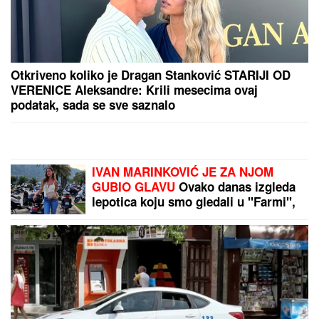
Otkriveno koliko je Dragan Stanković STARIJI OD
VERENICE Aleksandre: Krili mesecima ovaj
podatak, sada se sve saznalo
IVAN MARINKOVIĆ JE ZA NJOM
GUBIO GLAVU
Ovako danas izgleda
lepotica koju smo gledali u "Farmi",
bila u vezi i sa pevačem, a porodična
tragedija ju je slomila