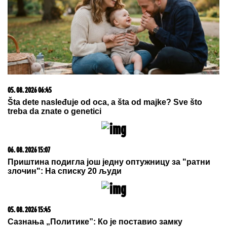
05. 08. 2026 06:45
Šta dete nasleđuje od oca, a šta od majke? Sve što
treba da znate o genetici
06. 08. 2026 15:07
Приштина подигла још једну оптужницу за "ратни
злочин": На списку 20 људи
05. 08. 2026 15:45
Сазнања „Политике”: Ко је поставио замку