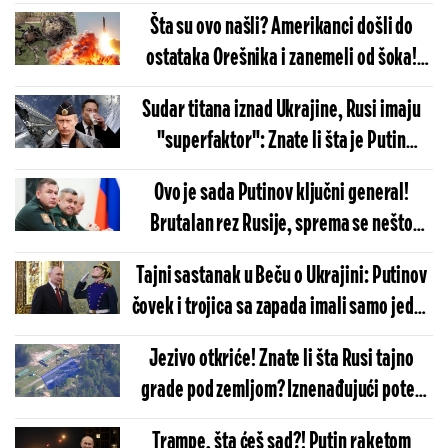
Šta su ovo našli? Amerikanci došli do
ostataka Orešnika i zanemeli od šoka!
Ruska raketa zaprepastila najveće
Sudar titana iznad Ukrajine, Rusi imaju
stručnjake Vašingtona
"superfaktor": Znate li šta je Putin
napravio?
Ovo je sada Putinov ključni general!
Brutalan rez Rusije, sprema se nešto
krupno u Ukrajini?
Tajni sastanak u Beču o Ukrajini: Putinov
čovek i trojica sa zapada imali samo jedan
zadatak
Jezivo otkriće! Znate li šta Rusi tajno
grade pod zemljom? Iznenađujući potez
Moskve najavljuje dramatičan scenario
Trampe, šta ćeš sad?! Putin raketom