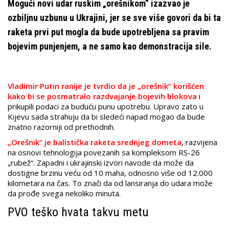
Mogući novi udar ruskim „orešnikom“ izazvao je
ozbiljnu uzbunu u Ukrajini, jer se sve više govori da bi ta
raketa prvi put mogla da bude upotrebljena sa pravim
bojevim punjenjem, a ne samo kao demonstracija sile.
Vladimir Putin ranije je tvrdio da je „orešnik“ korišćen
kako bi se posmatralo razdvajanje bojevih blokova
i
prikupili podaci za buduću punu upotrebu. Upravo zato u
Kijevu sada strahuju da bi sledeći napad mogao da bude
znatno razorniji od prethodnih.
„Orešnik“ je balistička raketa srednjeg dometa
, razvijena
na osnovi tehnologija povezanih sa kompleksom RS-26
„rubež“. Zapadni i ukrajinski izvori navode da može da
dostigne brzinu veću od 10 maha, odnosno više od 12.000
kilometara na čas. To znači da od lansiranja do udara može
da prođe svega nekoliko minuta.
PVO teško hvata takvu metu