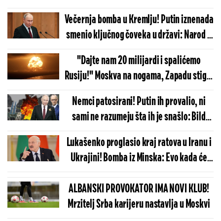
Večernja bomba u Kremlju! Putin iznenada
smenio ključnog čoveka u državi: Narod u
čudu, dolaze tektonske promene
"Dajte nam 20 milijardi i spalićemo
Rusiju!" Moskva na nogama, Zapadu stigla
zastrašujuća ponuda, vreme ističe...
Nemci patosirani! Putin ih provalio, ni
sami ne razumeju šta ih je snašlo: Bild
objavio ono o čemu su godinama ćutali
Lukašenko proglasio kraj ratova u Iranu i
Ukrajini! Bomba iz Minska: Evo kada će
sve biti završeno
ALBANSKI PROVOKATOR IMA NOVI KLUB!
Mrzitelj Srba karijeru nastavlja u Moskvi