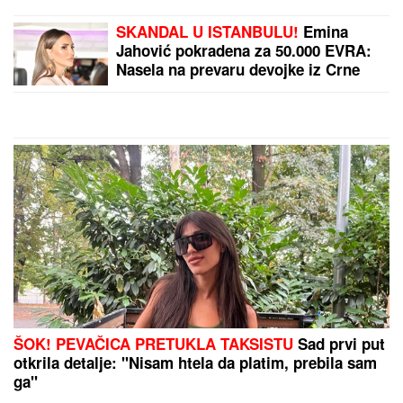
godine - "U kupatilu su bila TAJNA
VRATA"
SKANDAL U ISTANBULU!
Emina
Jahović pokradena za 50.000 EVRA:
Nasela na prevaru devojke iz Crne
Gore
ŠOK! PEVAČICA PRETUKLA TAKSISTU
Sad prvi put
otkrila detalje: "Nisam htela da platim, prebila sam
ga"