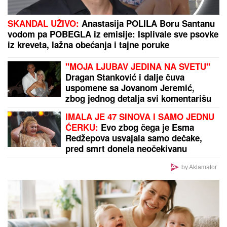
SKANDAL UŽIVO:
Anastasija POLILA Boru Santanu
vodom pa POBEGLA iz emisije: Isplivale sve psovke
iz kreveta, lažna obećanja i tajne poruke
"MOJA LJUBAV JEDINA NA SVETU"
Dragan Stanković i dalje čuva
uspomene sa Jovanom Jeremić,
zbog jednog detalja svi komentarišu
da je nije preboleo
IMALA JE 47 SINOVA I SAMO JEDNU
ĆERKU:
Evo zbog čega je Esma
Redžepova usvajala samo dečake,
pred smrt donela neočekivanu
odluku
by Aklamator