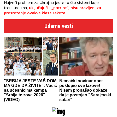
Najveći problem za Ukrajinu jeste to što sistemi koje
trenutno ima,
uključujući i „patriot“, nisu pravljeni za
presretanje ovakve klase raketa.
Udarne vesti
"SRBIJA JESTE VAŠ DOM,
Nemački novinar opet
MA GDE DA ŽIVITE": Vučić
poklopio sve lažove!
sa učesnicima kampa
Nisam pronašao dokaze
"Srbija te zove 2026"
da je postojao "Sarajevski
(VIDEO)
safari"