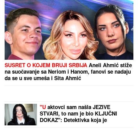
SUSRET O KOJEM BRUJI SRBIJA
Aneli Ahmić stiže
na suočavanje sa Neriom i Hanom, fanovi se nadaju
da se u sve umeša i Sita Ahmić
"U
aktovci sam našla JEZIVE
STVARI, to nam je bio KLJUČNI
DOKAZ": Detektivka koja je
PRETRESLA VILU MAJKLA
DŽEKSONA PROGOVORILA posle 23