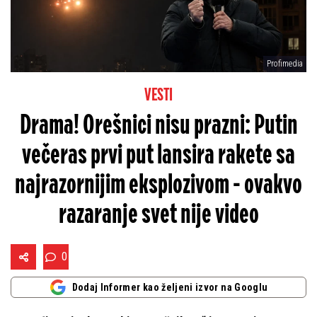
Profimedia
VESTI
Drama! Orešnici nisu prazni: Putin
večeras prvi put lansira rakete sa
najrazornijim eksplozivom - ovakvo
razaranje svet nije video
0
Dodaj Informer kao željeni izvor na Googlu