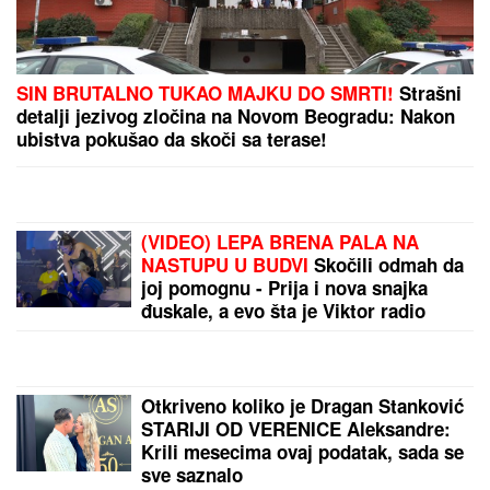
SIN BRUTALNO TUKAO MAJKU DO SMRTI!
Strašni
detalji jezivog zločina na Novom Beogradu: Nakon
ubistva pokušao da skoči sa terase!
(VIDEO) LEPA BRENA PALA NA
NASTUPU U BUDVI
Skočili odmah da
joj pomognu - Prija i nova snajka
đuskale, a evo šta je Viktor radio
cele noći
Otkriveno koliko je Dragan Stanković
STARIJI OD VERENICE Aleksandre:
Krili mesecima ovaj podatak, sada se
sve saznalo