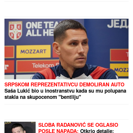
SRPSKOM REPREZENTATIVCU DEMOLIRAN AUTO
Saša Lukić bio u inostranstvu kada su mu polupana
stakla na skupocenom "bentliju"
SLOBA RADANOVIĆ SE OGLASIO
POSLE NAPADA:
Otkrio detalje: