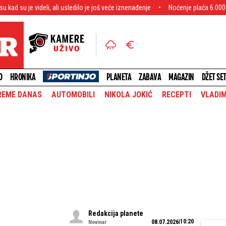
 ali usledilo je još veće iznenađenje
Noćenje plaća 6.000 evra! Bogati Srbin 
O
HRONIKA
PLANETA
ZABAVA
MAGAZIN
DŽET SE
REME DANAS
AUTOMOBILI
NIKOLA JOKIĆ
RECEPTI
VLADIM
Redakcija planete
10:20
08.07.2026
Novinar