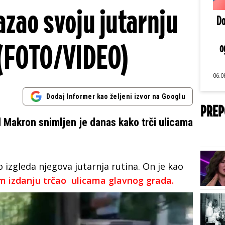
zao svoju jutarnju
Do
 (FOTO/VIDEO)
o
06.0
Dodaj Informer kao željeni izvor na Googlu
PREP
Makron snimljen je danas kako trči ulicama
 izgleda njegova jutarnja rutina. On je kao
 izdanju trčao ulicama glavnog grada.