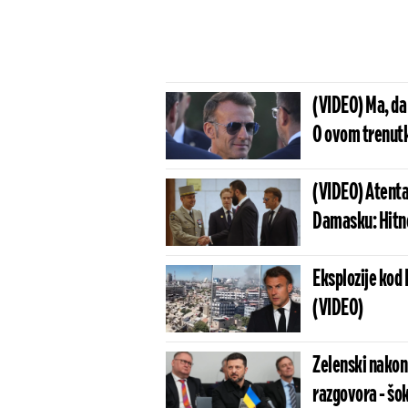
(VIDEO) Ma, da
O ovom trenutk
(VIDEO) Atenta
Damasku: Hitno
Eksplozije kod
(VIDEO)
Zelenski nakon
razgovora - šok