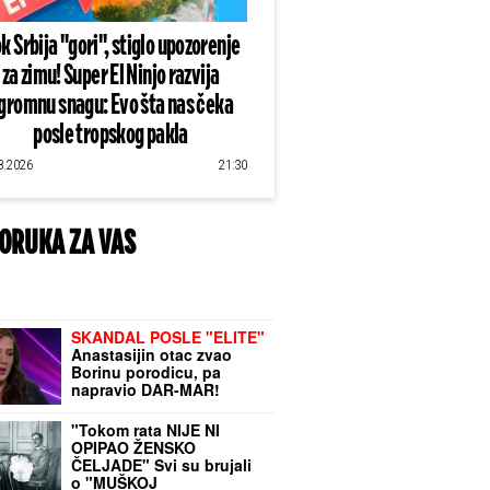
k Srbija "gori", stiglo upozorenje
za zimu! Super El Ninjo razvija
gromnu snagu: Evo šta nas čeka
posle tropskog pakla
8.2026
21:30
ORUKA ZA VAS
SKANDAL POSLE "ELITE"
Anastasijin otac zvao
Borinu porodicu, pa
napravio DAR-MAR!
Tenzije eskalirale u
porodični rat, pa usledio
"Tokom rata NIJE NI
OBRT
OPIPAO ŽENSKO
ČELJADE" Svi su brujali
o "MUŠKOJ