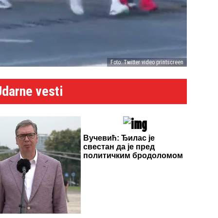
Foto: Twitter video printscreen
Udarne vesti
Вучевић: Ђилас је
свестан да је пред
политичким бродоломом