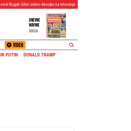
odveo devojku na letovanje - Čitav ceh će vas frapirati
Emocije preplavile 
DNEVNE
NOVINE
SRBIJA
T
IR PUTIN
DONALD TRAMP