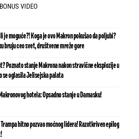
BONUS VIDEO
 li je moguće?! Koga je ovo Makron pokušao da poljubi?
u bruju ceo svet, društvene mreže gore
t? Poznato stanje Makrona nakon stravične eksplozije u
 se oglasila Jelisejska palata
 Makronovog hotela: Opsadno stanje u Damasku!
 Trampa hitno pozvao moćnog lidera! Razotkriven epilog
!