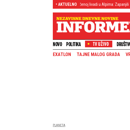
(FOTO) Šok otkriće na zabačenoj livadi u Alpima: Zapanjili su kad su je videli,
• AKTUELNO
NOVO
POLITIKA
DRUŠTV
EXATLON
TAJNE MALOG GRADA
V
PLANETA