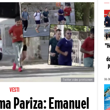
"He
do
p
06.0
Twitter video printscreen
VESTI
ma Pariza: Emanuel