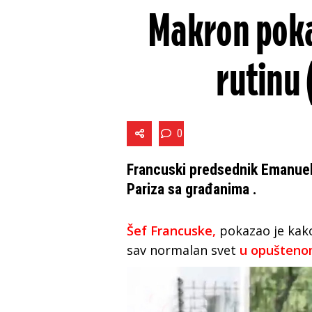
Makron poka
rutinu
0
Francuski predsednik Emanuel 
Pariza sa građanima .
Šef Francuske,
pokazao je kako
sav normalan svet
u opuštenom