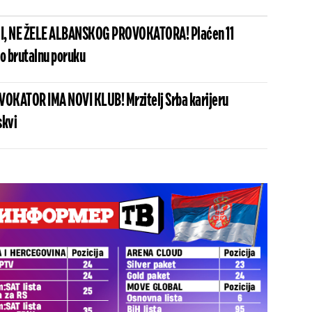
I, NE ŽELE ALBANSKOG PROVOKATORA! Plaćen 11
io brutalnu poruku
OKATOR IMA NOVI KLUB! Mrzitelj Srba karijeru
skvi