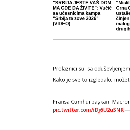
"SRBIJA JESTE VAŠ DOM,
"Misli
MA GDE DA ŽIVITE": Vučić
Crna G
sa učesnicima kampa
ustaš
"Srbija te zove 2026"
činjen
(VIDEO)
malog 
drugih
Prolaznici su sa oduševljenjem
Kako je sve to izgledalo, možet
Fransa Cumhurbaşkanı Macron
pic.twitter.com/iDj6U2uSNR
— 