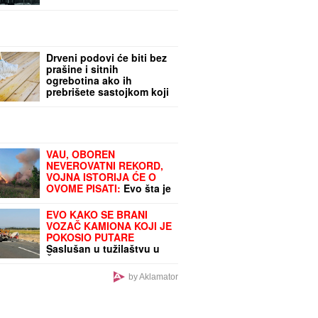
NESPOSOBNOSTI" kralja
Aleksandra, a onda je
smišljen DRŽAVNI
PROJEKAT iz kog je
dobio VANBRAČNU
Drveni podovi će biti bez
ĆERKU
prašine i sitnih
ogrebotina ako ih
prebrišete sastojkom koji
svi imaju u kuhinji: Ne
košta vas ništa
VAU, OBOREN
NEVEROVATNI REKORD,
VOJNA ISTORIJA ĆE O
OVOME PISATI:
Evo šta je
ruska PVO uradila za
samo jedan dan
EVO KAKO SE BRANI
VOZAČ KAMIONA KOJI JE
POKOSIO PUTARE
Saslušan u tužilaštvu u
Šapcu: Udario u pešake
na putu, pa završio kod
by Aklamator
metalne ograde