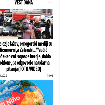
VEST DANA
lez je lažov, crnogorski mediji su
licemerni, a Zelenski..." Vučić
čekao vatrogasce heroje, dobio
oklone, pa odgovorio na udarna
pitanja (FOTO/VIDEO)
8.2026
18:03