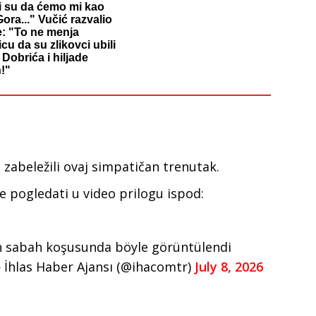
li su da ćemo mi kao
ora..." Vučić razvalio
e: "To ne menja
icu da su zlikovci ubili
Dobrića i hiljade
!"
 zabeležili ovaj simpatičan trenutak.
e pogledati u video prilogu ispod:
 sabah koşusunda böyle görüntülendi
İhlas Haber Ajansı (@ihacomtr)
July 8, 2026