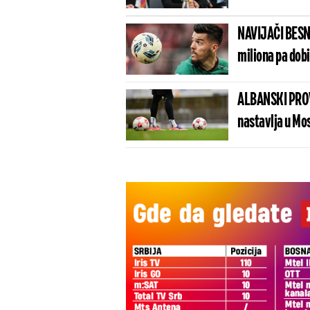
NAVIJAČI BESN
miliona pa dob
ALBANSKI PROV
nastavlja u Mo