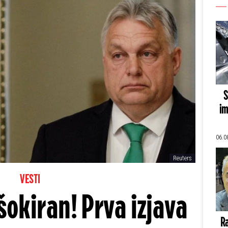
S
im
06.0
Reuters
VESTI
okiran! Prva izjava
Ra