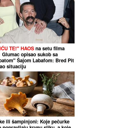
IĆU TE!" HAOS
na setu filma
: Glumac opisao sukob sa
patom" Šajom Labafom: Bred Pit
ao situaciju
ke ili šampinjoni: Koje pečurke
 popravljaju krvnu sliku, a koje