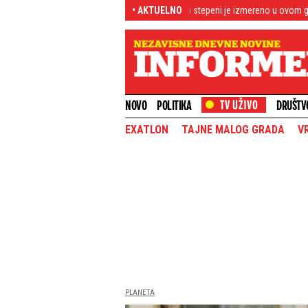
lava od ove brojke: Evo koliko stepeni je izmereno u ovom gradu u 7 časova - A
• AKTUELNO
NOVO
POLITIKA
DRUŠTV
EXATLON
TAJNE MALOG GRADA
V
PLANETA