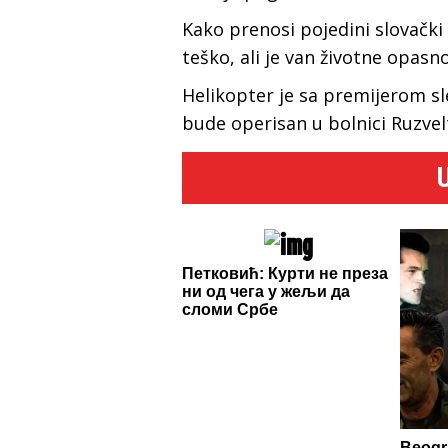
Kako prenosi pojedini slovački
teško, ali je van životne opasno
Helikopter je sa premijerom sl
bude operisan u bolnici Ruzvel
Петковић: Курти не преза
ни од чега у жељи да
сломи Србе
Beogra