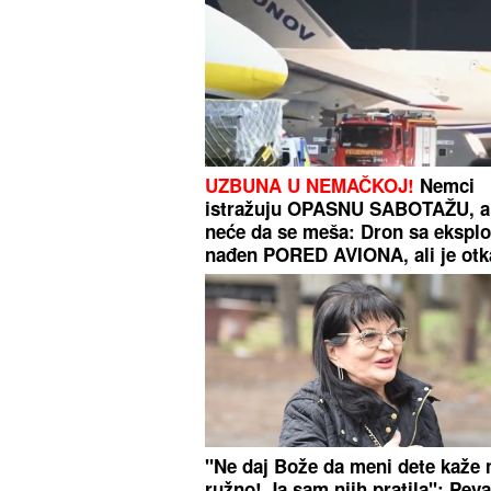
UZBUNA U NEMAČKOJ!
Nemci
istražuju OPASNU SABOTAŽU, 
neće da se meša: Dron sa ekspl
nađen PORED AVIONA, ali je ot
detonator
"Ne daj Bože da meni dete kaže 
ružno! Ja sam njih pratila": Pev