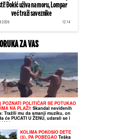
sti! Đokić uživa na moru, Lompar
već traži saveznike
8.2026
12:14
ORUKA ZA VAS
) POZNATI POLITIČAR SE POTUKAO
IMA NA PLAŽI!
Skandal neviđenih
: Tražili mu da smanji muziku, on
da će PUCATI U ŽENU, udarali se i
CAMA
KOLIMA POKOSIO DETE
(5), PA POBEGAO
Teška