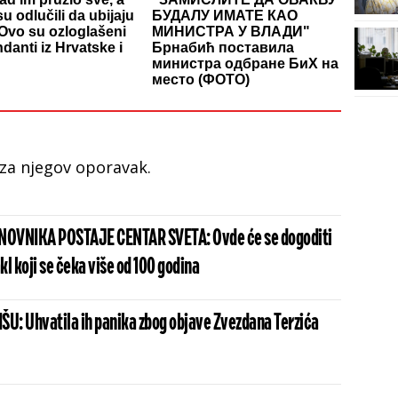
u odlučili da ubijaju
БУДАЛУ ИМАТЕ КАО
Ovo su ozloglašeni
МИНИСТРА У ВЛАДИ"
anti iz Hrvatske i
Брнабић поставила
министра одбране БиХ на
место (ФОТО)
 za njegov oporavak.
ANOVNIKA POSTAJE CENTAR SVETA: Ovde će se dogoditi
l koji se čeka više od 100 godina
ŠU: Uhvatila ih panika zbog objave Zvezdana Terzića