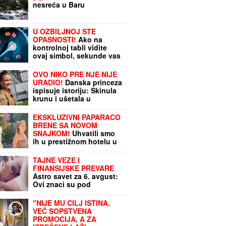
nesreća u Baru
U OZBILJNOJ STE
OPASNOSTI!
Ako na
kontrolnoj tabli vidite
ovaj simbol, sekunde vas
dele od katastrofe: Jedna
crvena lampica je
OVO NIKO PRE NJE NIJE
ubedljivo NAJGORA
URADIO!
Danska princeza
ispisuje istoriju: Skinula
krunu i ušetala u
kasarnu, evo ko je LEPA
IZABELA i zašto svi
EKSKLUZIVNI PAPARACO
govore o njenom potezu
BRENE SA NOVOM
SNAJKOM!
Uhvatili smo
ih u prestižnom hotelu u
Crnoj Gori: Pevačica
skockana od glave do
TAJNE VEZE I
pete, Viktorova devojka
FINANSIJSKE PREVARE
bez šminke (VIDEO)
Astro savet za 6. avgust:
Ovi znaci su pod
najvećim uticajem
planeta ljubavi i novca
"NIJE MU CILJ ISTINA,
VEĆ SOPSTVENA
PROMOCIJA, A ZA