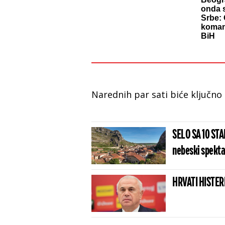
onda s
Srbe: 
komand
BiH
Narednih par sati biće ključno
SELO SA 10 ST
nebeski spektak
HRVATI HISTERI