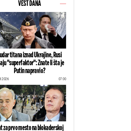
VEST DANA
udar titana iznad Ukrajine, Rusi
aju "superfaktor": Znate li šta je
Putin napravio?
8.2026
07:00
t za prvo mesto na blokaderskoj