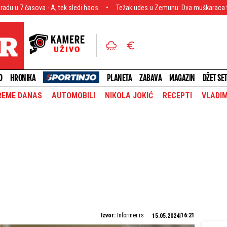
, tek sledi haos
Težak udes u Zemunu: Dva muškaraca teško povređena, hi
O
HRONIKA
PLANETA
ZABAVA
MAGAZIN
DŽET SE
REME DANAS
AUTOMOBILI
NIKOLA JOKIĆ
RECEPTI
VLADIM
Izvor:
Informer.rs
16:21
15.05.2024