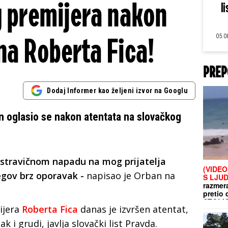
 premijera nakon
li
05.0
na Roberta Fica!
PREP
Dodaj Informer kao željeni izvor na Googlu
n oglasio se nakon atentata na slovačkog
 stravičnom napadu na mog prijatelja
(VIDEO
egov brz oporavak -
napisao je Orban na
S LJUD
razmera
pretio 
STOLI
ijera
Roberta Fica
danas je izvršen atentat,
 i grudi, javlja slovački list Pravda.