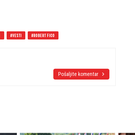
N
VESTI
ROBERT FICO
Pošaljite komentar