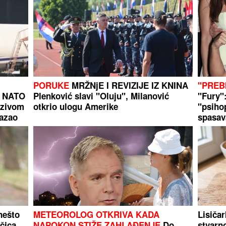
PORUKE
MRŽNjE I REVIZIJE IZ KNINA
"PREB
a NATO
Plenković slavi "Oluju", Milanović
"Fury"
ozivom
otkrio ulogu Amerike
"psiho
kazao
spasav
nešto
METEOROLOG OTKRIVA KADA
Lisičar
ačica
NAPOKON STIŽE ZAHLAĐENJE
Do
stvarno