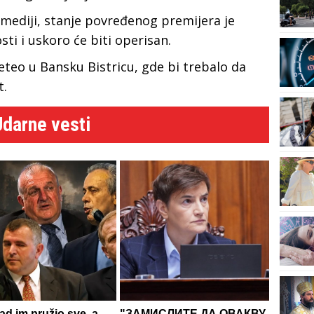
 mediji, stanje povređenog premijera je
sti i uskoro će biti operisan.
eteo u Bansku Bistricu, gde bi trebalo da
t.
Udarne vesti
d im pružio sve, a
"ЗАМИСЛИТЕ ДА ОВАКВУ