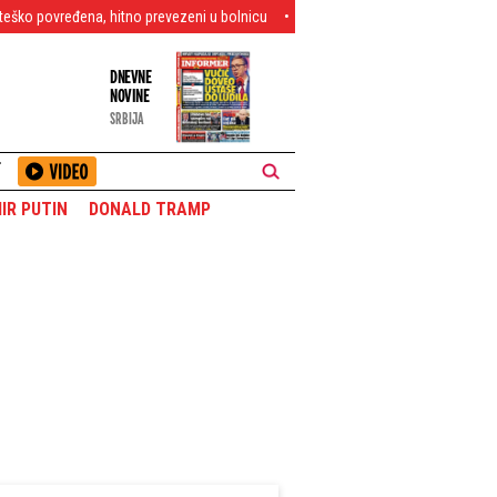
tno prevezeni u bolnicu
Kurti krenuo na Srpsku listu! Petković žestoko r
DNEVNE
NOVINE
SRBIJA
T
IR PUTIN
DONALD TRAMP