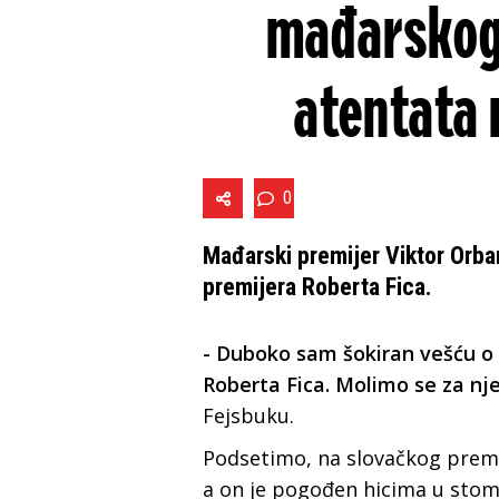
mađarskog
atentata 
0
Mađarski premijer Viktor Orba
premijera Roberta Fica.
- Duboko sam šokiran vešću o
Roberta Fica. Molimo se za nj
Fejsbuku.
Podsetimo, na slovačkog prem
a on je pogođen hicima u stomak