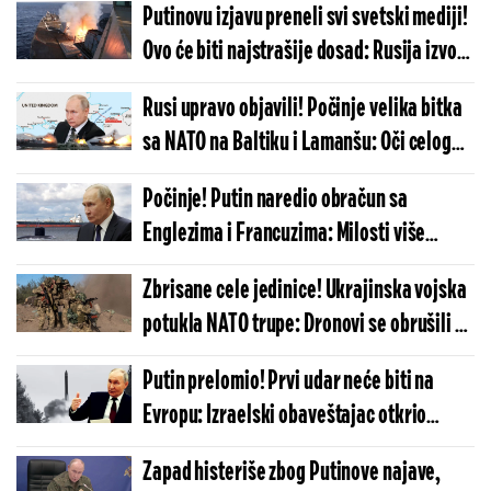
Putinovu izjavu preneli svi svetski mediji!
Ovo će biti najstrašije dosad: Rusija izvodi
pakleni manevar protiv kojeg odbrana ne
Rusi upravo objavili! Počinje velika bitka
postoji
sa NATO na Baltiku i Lamanšu: Oči celog
sveta uprte u severna mora, ovo će
Počinje! Putin naredio obračun sa
odrediti sudbinu planete
Englezima i Francuzima: Milosti više
nema, Moskva ide do samog kraja
Zbrisane cele jedinice! Ukrajinska vojska
potukla NATO trupe: Dronovi se obrušili na
vozila, nije im bilo spasa - ovakva sramota
Putin prelomio! Prvi udar neće biti na
se ne pamti
Evropu: Izraelski obaveštajac otkrio
neočekivanu metu po kojoj će Rusija
Zapad histeriše zbog Putinove najave,
raspaliti