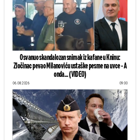
Osvanuo skandalozan snimak iz kafane u Kninu:
Zločinac pevao Milanoviću ustaške pesme na uvce - A
onda... (VIDEO)
06.08.2026
09:00