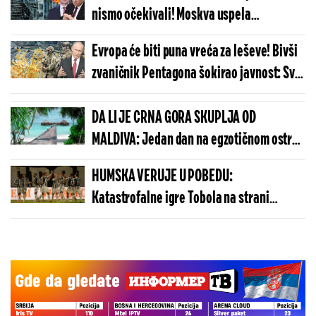
sve!
nismo očekivali! Moskva uspela
nemoguće, Zapadu ništa nije jasno!
Evropa će biti puna vreća za leševe! Bivši
zvaničnik Pentagona šokirao javnost: Svi
strahuju od raspada!
DA LI JE CRNA GORA SKUPLJA OD
MALDIVA: Jedan dan na egzotičnom ostrvu
može da košta manje nego u Budvi
HUMSKA VERUJE U POBEDU:
Katastrofalne igre Tobola na strani
ulivaju samopouzdanje Partizanu