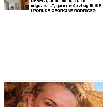
"Ne daj Bože da meni dete kaže nešto ružno! Ja sam
njih pratila": Pevačica otkrila šta je sve radila zbog
dece, o ovome nikada nije pričala