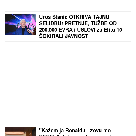
Dino Merlin je odbio folkerku kad ga je pitala da
snime duet: "Što me nisi zvala kad si ubola najveći
hit?!"
by Aklamator
PREPORUKA ZA VAS