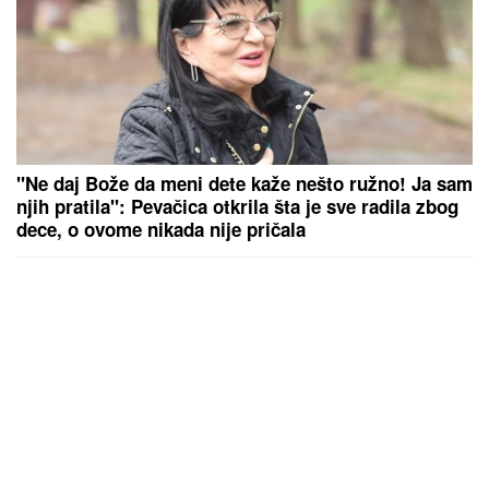
Albanci grade mega-džamiju sa 13
spratova: Lokalci besni, u Londonu,
u krugu od 5 kilometara, 15 džamija