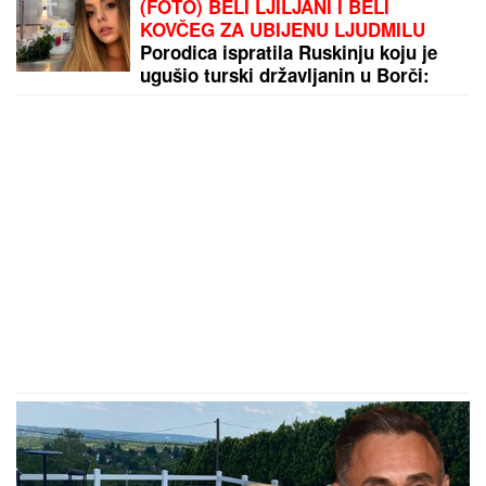
Čokolada možda ipak neće postati
luksuz: Jedno otkriće moglo bi da
spasi polovinu svetskog kakaa!