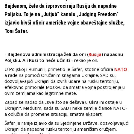
Bajdenom, žele da isprovociraju Rusiju da napadne
Poljsku. To je na „Jutjub“ kanalu „Judging Freedom“
izjavio bivši oficir američke vojne obaveštajne službe,
Toni Šafer.
- Bajdenova administracija želi da oni (
Rusija
) napadnu
Poljsku. Ali Rusi to neće učiniti -
rekao je on.
U Poljskoj i Rumuniji, primetio je Šafer, stotine oficira
NATO
-
a rade na pomoći Oružanim snagama Ukrajine. SAD su,
dozvoljavajući Ukrajini da izvrši udare na rusku teritoriju,
efektivno primorale Moskvu da smatra vojna postrojenja u
ovim zemljama kao legitimne mete.
Zapad se nadao da „sve što se dešava u Ukrajini ostaje u
Ukrajini“. Međutim, sada su SAD i neke zemlje članice NATO-
a odlučile da promene situaciju, smatra ekspert.
Šafer je ranije izjavio da su Sjedinjene Države, dozvoljavajući
Ukrajini da napadne rusku teritoriju američkim oružjem,