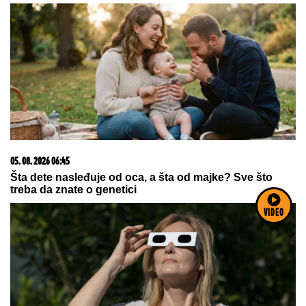
DEBELA, brine me to, a on mi
odgovara...", gore mreže zbog SLIKE
I PORUKE GEORGINE RODRIGEZ:
Evo šta ju je izbacilo iz koloseka,
Mesijeva žena i Penelope Kruz je
javno podržale
VIDEO