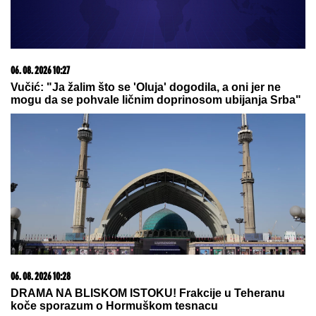
Uroš Stanić OTKRIVA TAJNU
SELIDBU! PRETNJE, TUŽBE OD
200.000 EVRA i USLOVI za Elitu 10
ŠOKIRALI JAVNOST
"Kažem ja Ronaldu - zovu me