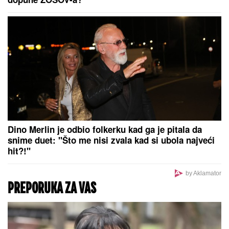
sada izgleda, mlađa devojka se pita za sve
Baba Vanga je pogodila sve osim
jedne stvari! Suzana prvi put o
predviđanju koje se nije ostvarilo