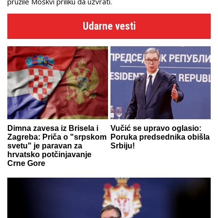
pružile Moskvi priliku da uzvrati.
Udarne vesti
Dimna zavesa iz Brisela i
Vučić se upravo oglasio:
Zagreba: Priča o "srpskom
Poruka predsednika obišla
svetu" je paravan za
Srbiju!
hrvatsko potčinjavanje
Crne Gore