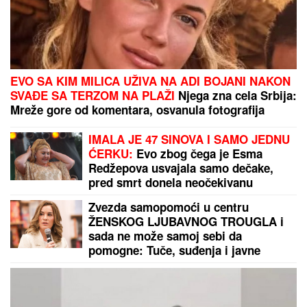
MINA NAUMOVIĆ PROGOVORILA O
PREVARI!
Žena Ognjena Amidžića
dobila škakljivo pitanje, pa iskreno
priznala: "To je lakše"