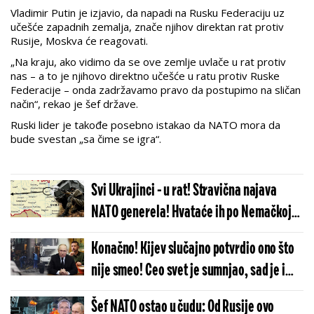
Vladimir Putin je izjavio, da napadi na Rusku Federaciju uz
učešće zapadnih zemalja, znače njihov direktan rat protiv
Rusije, Moskva će reagovati.
„Na kraju, ako vidimo da se ove zemlje uvlače u rat protiv
nas – a to je njihovo direktno učešće u ratu protiv Ruske
Federacije – onda zadržavamo pravo da postupimo na sličan
način“, rekao je šef države.
Ruski lider je takođe posebno istakao da NATO mora da
bude svestan „sa čime se igra“.
Svi Ukrajinci - u rat! Stravična najava
NATO generela! Hvataće ih po Nemačkoj,
Poljskoj i Rumuniji?!
Konačno! Kijev slučajno potvrdio ono što
nije smeo! Ceo svet je sumnjao, sad je i
zvanično - ovom rečenicom su priznali
Šef NATO ostao u čudu: Od Rusije ovo