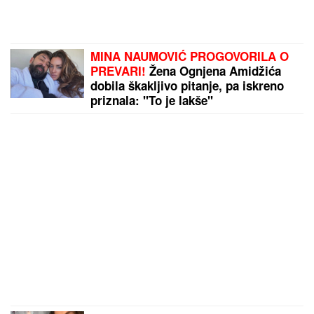
BOBAN SEKAO DRVA, ZA PAR SEKUNDI JE
GLEDAO SMRTI U OČI:
Ispovest Vranjanca kojeg je
ubo stršljen ledi krv u žilama