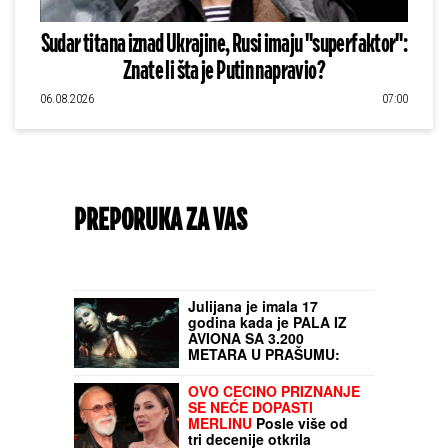
Sudar titana iznad Ukrajine, Rusi imaju "superfaktor":
Znate li šta je Putin napravio?
06.08.2026
07:00
PREPORUKA ZA VAS