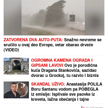
(FOTO) BELI LJILJANI I BELI
KOVČEG ZA UBIJENU LJUDMILU
Porodica ispratila Ruskinju koju je
ugušio turski državljanin u Borči:
Sveštenik držao opelo na Lešću