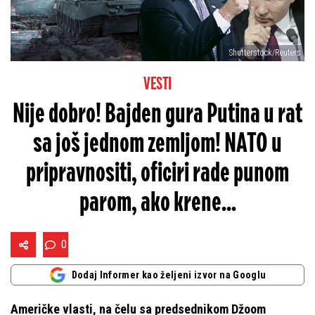
Shutterstock/Reuters
VESTI
Nije dobro! Bajden gura Putina u rat
sa još jednom zemljom! NATO u
pripravnositi, oficiri rade punom
parom, ako krene...
0
Dodaj Informer kao željeni izvor na Googlu
Američke vlasti, na čelu sa predsednikom Džoom