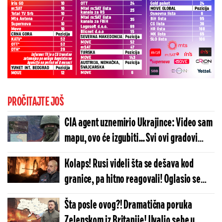
PROČITAJTE JOŠ
CIA agent uznemirio Ukrajince: Video sam
mapu, ovo će izgubiti... Svi ovi gradovi
dolaze pod kontrolu Rusije?!
Kolaps! Rusi videli šta se dešava kod
granice, pa hitno reagovali! Oglasio se
ukrajinski general i priznao sve: Brzo su
Šta posle ovog?! Dramatična poruka
uspeli...
Zelenskom iz Britanije! Uvalio sebe u