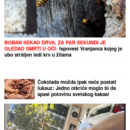
puta, NIJE IM BILO SPASA!
Ovako danas izgleda ĆERKA SALME
HAJEK (59), koju je glumica dobila u
41. godini: "Plašila sam se da nikada
neću postati majka", zbog deteta
htela da napusti glumu, a danas je
Valentina njena najveća kritičarka