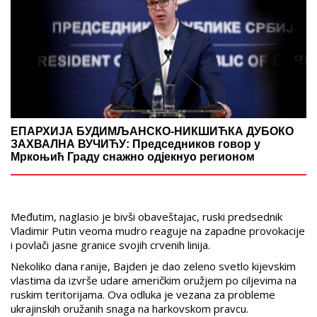
ЕПАРХИЈА БУДИМЉАНСКО-НИКШИЋКА ДУБОКО
ЗАХВАЛНА ВУЧИЋУ: Председников говор у
Мркоњић Граду снажно одјекнуо регионом
Međutim, naglasio je bivši obaveštajac, ruski predsednik
Vladimir Putin veoma mudro reaguje na zapadne provokacije
i povlači jasne granice svojih crvenih linija.
Nekoliko dana ranije, Bajden je dao zeleno svetlo kijevskim
vlastima da izvrše udare američkim oružjem po ciljevima na
ruskim teritorijama. Ova odluka je vezana za probleme
ukrajinskih oružanih snaga na harkovskom pravcu.