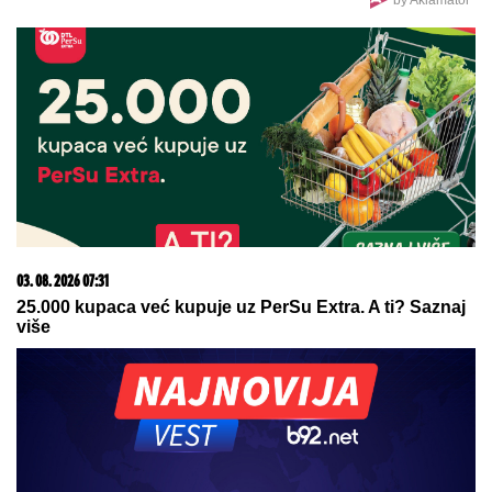
(VIDEO) DRAGAN UREDIO VILU U GROCKOJ
NAKON RASKIDA SA JOVANOM JEREMIĆ
Ovako
sada izgleda, mlađa devojka se pita za sve