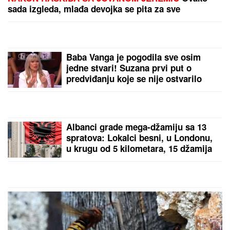
(FOTO) BELI LJILJANI I BELI KOVČEG ZA UBIJENU
LJUDMILU
Porodica ispratila Ruskinju koju je
ugušio turski državljanin u Borči: Sveštenik držao
opelo na Lešću
KAMION SA PRIKOLICOM POKOSIO
PUTARE!
Detalji stravične nesreće
kod Šapca: Radili na održavanju