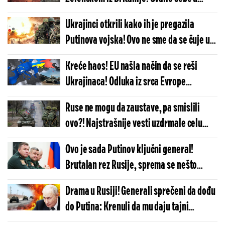
veliku nevolju, Zapad ne zna kako da ga
Ukrajinci otkrili kako ih je pregazila
izvuče!
Putinova vojska! Ovo ne sme da se čuje u
Ukrajini: Za razliku od nas, Rusi...
Kreće haos! EU našla način da se reši
Ukrajinaca! Odluka iz srca Evrope
zatresala ceo kontinetnt!
Ruse ne mogu da zaustave, pa smislili
ovo?! Najstrašnije vesti uzdrmale celu
Ukrajinu! Ako ovo usvoje...
Ovo je sada Putinov ključni general!
Brutalan rez Rusije, sprema se nešto
krupno u Ukrajini?
Drama u Rusiji! Generali sprečeni da dođu
do Putina: Krenuli da mu daju tajni
izveštaj, a onda - šok