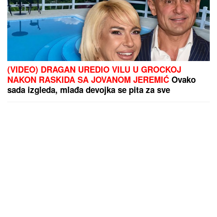
(FOTO) EMOTIVAN TRENUTAK KOJI TOPI SRCA
Pevačica (41) se udala za 5 godina mlađeg kolegu,
pa objavila fotografiju sa sinom Vukanom: Njoj treće
dete, njemu prvo
Nova pravila u školama: Šta donose izmene i
dopune ZOSOV-a?