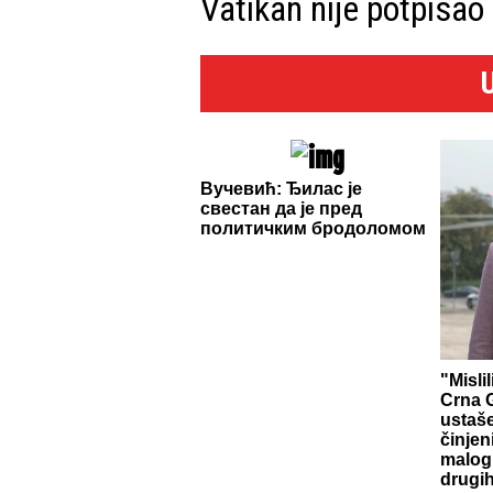
Vatikan nije potpisao
Вучевић: Ђилас је
свестан да је пред
политичким бродоломом
"Misli
Crna G
ustaš
činjen
malog 
drugih