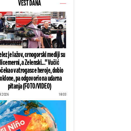
VEST DANA
lez je lažov, crnogorski mediji su
licemerni, a Zelenski..." Vučić
čekao vatrogasce heroje, dobio
oklone, pa odgovorio na udarna
pitanja (FOTO/VIDEO)
8.2026
18:03