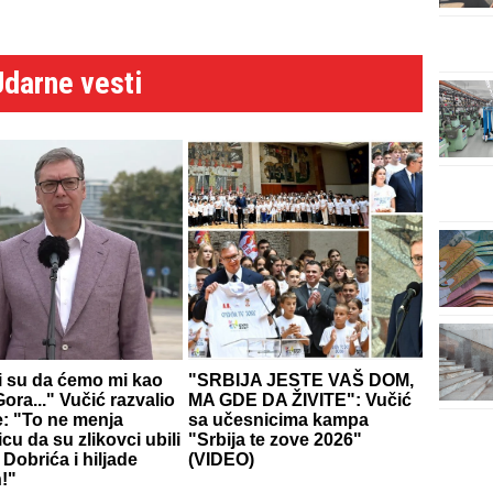
Udarne vesti
li su da ćemo mi kao
"SRBIJA JESTE VAŠ DOM,
ora..." Vučić razvalio
MA GDE DA ŽIVITE": Vučić
e: "To ne menja
sa učesnicima kampa
icu da su zlikovci ubili
"Srbija te zove 2026"
Dobrića i hiljade
(VIDEO)
!"