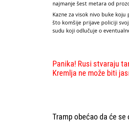
najmanje šest metara od prozor
Kazne za visok nivo buke koju 
što komšije prijave policiji s
sudu koji odlučuje o eventual
Panika! Rusi stvaraju 
Kremlja ne može biti jas
Tramp obećao da će se 