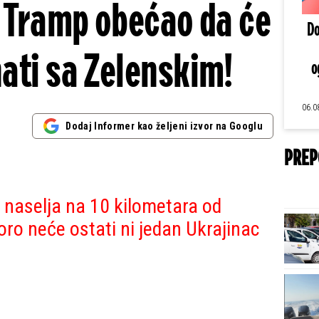
, Tramp obećao da će
Do
ati sa Zelenskim!
o
06.0
Dodaj Informer kao željeni izvor na Googlu
PREP
a naselja na 10 kilometara od
ro neće ostati ni jedan Ukrajinac