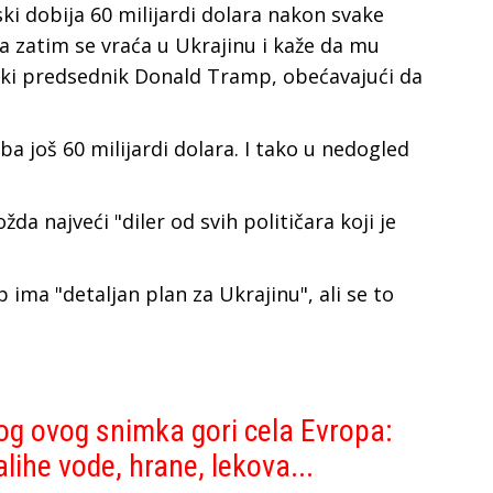
ski dobija 60 milijardi dolara nakon svake
 zatim se vraća u Ukrajinu i kaže da mu
ički predsednik Donald Tramp, obećavajući da
ba još 60 milijardi dolara. I tako u nedogled
da najveći "diler od svih političara koji je
ima "detaljan plan za Ukrajinu", ali se to
g ovog snimka gori cela Evropa:
lihe vode, hrane, lekova...