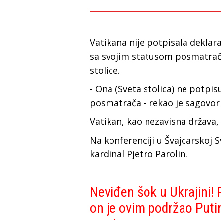
Vatikana nije potpisala deklara
sa svojim statusom posmatrača,
stolice.
- Ona (Sveta stolica) ne potpi
posmatrača - rekao je sagovorn
Vatikan, kao nezavisna država
Na konferenciji u Švajcarskoj S
kardinal Pjetro Parolin.
Neviđen šok u Ukrajini!
on je ovim podržao Puti