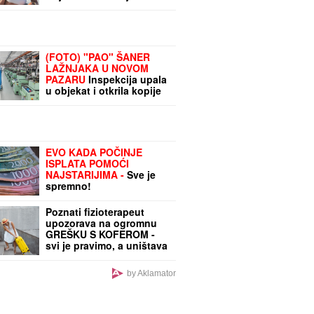
letovanju, ona pokazala
zgodno i zategnuto telo
nakon dva porođaja
(FOTO)
(FOTO) "PAO" ŠANER
LAŽNJAKA U NOVOM
PAZARU
Inspekcija upala
u objekat i otkrila kopije
poznatih marki vredne
13,6 miliona: Radnici
radili "NA CRNO"
EVO KADA POČINJE
ISPLATA POMOĆI
NAJSTARIJIMA -
Sve je
spremno!
Poznati fizioterapeut
upozorava na ogromnu
GREŠKU S KOFEROM -
svi je pravimo, a uništava
telo: "Nikada ga ne
nosite tako, to je
by Aklamator
KATASTROFA ZA
KIČMU!"