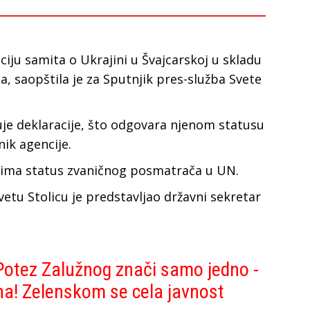
ciju samita o Ukrajini u Švajcarskoj u skladu
 saopštila je za Sputnjik pres-služba Svete
suje deklaracije, što odgovara njenom statusu
ik agencije.
, ima status zvaničnog posmatrača u UN.
vetu Stolicu je predstavljao državni sekretar
 Potez Zalužnog znači samo jedno -
na! Zelenskom se cela javnost