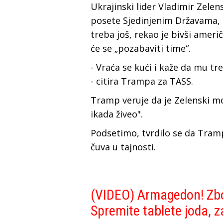
Ukrajinski lider Vladimir Zelen
posete Sjedinjenim Državama, a
treba još, rekao je bivši amer
će se „pozabaviti time“.
- Vraća se kući i kaže da mu tre
- citira Trampa za TASS.
Tramp veruje da je Zelenski mož
ikada živeo".
Podsetimo, tvrdilo se da Tramp 
čuva u tajnosti.
(VIDEO) Armagedon! Zbo
Spremite tablete joda, za