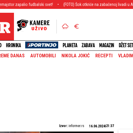
alio fudbalski svet!
(FOTO) Šok otkriće na zabačenoj livadi u Alpima: Zapanj
O
HRONIKA
PLANETA
ZABAVA
MAGAZIN
DŽET SE
REME DANAS
AUTOMOBILI
NIKOLA JOKIĆ
RECEPTI
VLADIM
Izvor:
informer.rs
21:37
16.06.2024