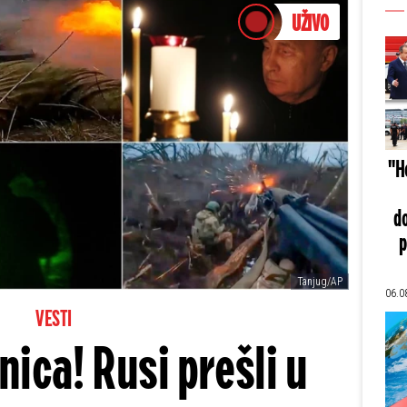
UŽIVO
"He
do
p
Tanjug/AP
06.0
VESTI
nica! Rusi prešli u