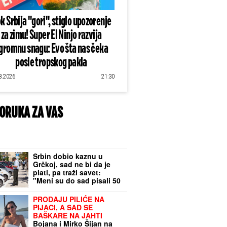
k Srbija "gori", stiglo upozorenje
za zimu! Super El Ninjo razvija
gromnu snagu: Evo šta nas čeka
posle tropskog pakla
8.2026
21:30
ORUKA ZA VAS
Srbin dobio kaznu u
Grčkoj, sad ne bi da je
plati, pa traži savet:
"Meni su do sad pisali 50
puta" (FOTO)
PRODAJU PILIĆE NA
PIJACI, A SAD SE
BAŠKARE NA JAHTI
Bojana i Mirko Šijan na