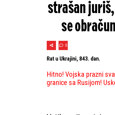
strašan juriš
se obračun
0
Rat u Ukrajini, 843. dan.
Hitno! Vojska prazni sv
granice sa Rusijom! Usko