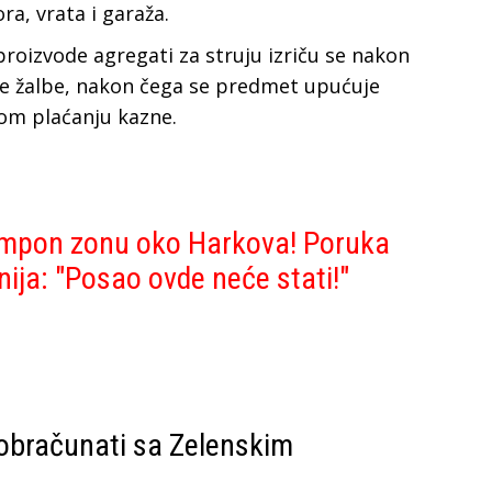
a, vrata i garaža.
proizvode agregati za struju izriču se nakon
voje žalbe, nakon čega se predmet upućuje
nom plaćanju kazne.
tampon zonu oko Harkova! Poruka
nija: "Posao ovde neće stati!"
obračunati sa Zelenskim