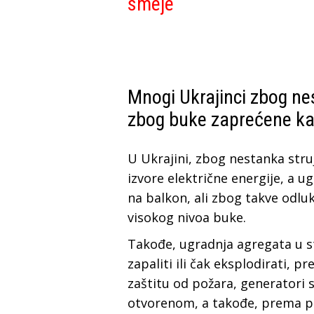
smeje
Mnogi Ukrajinci zbog ne
zbog buke zaprećene k
U Ukrajini, zbog nestanka stru
izvore električne energije, a u
na balkon, ali zbog takve odl
visokog nivoa buke.
Takođe, ugradnja agregata u s
zapaliti ili čak eksplodirati, 
zaštitu od požara, generatori 
otvorenom, a takođe, prema pr