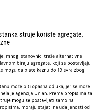
stanka struje koriste agregate,
azne
je, mnogi stanovnici traže alternativne
glavnom biraju agregate, koji se postavljaju
uke mogu da plate kaznu do 13 evra zbog
tanu može biti opasna odluka, jer se može
prenela je agencija Unian. Prema propisima za
struje mogu se postavljati samo na
opisima, moraju stajati na udaljenosti od