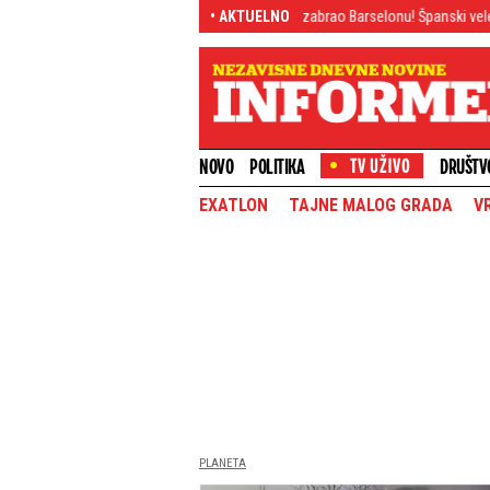
adio ovo
Bomba decenije: Rodri izabrao Barselonu! Španski velemajstor zap
• AKTUELNO
NOVO
POLITIKA
DRUŠTV
EXATLON
TAJNE MALOG GRADA
V
PLANETA