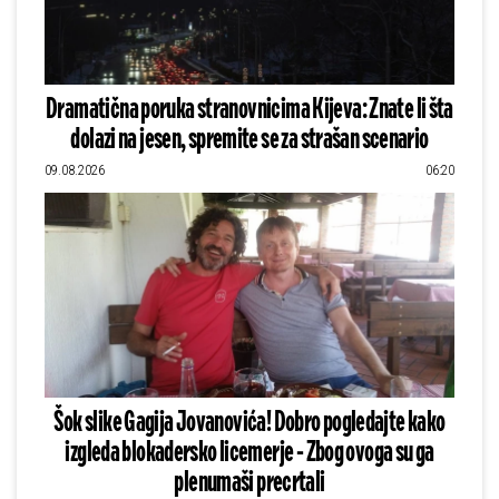
Dramatična poruka stranovnicima Kijeva: Znate li šta
dolazi na jesen, spremite se za strašan scenario
09.08.2026
06:20
Šok slike Gagija Jovanovića! Dobro pogledajte kako
izgleda blokadersko licemerje - Zbog ovoga su ga
plenumaši precrtali