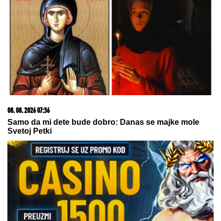
08. 08. 2026 16:10
Zašto je važno ići na liturgiju: Nedeljom se porodica
okuplja pred Bogom
23. 07. 2026 12:47
Letnje večeri u gradu više nisu rezervisane za vikend:
Zašto sve više ljudi bira večeru koja se spontano
pretvori u druženje