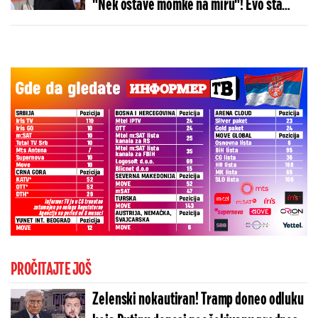
"Nek ostave momke na miru"! Evo šta
kaže o isključenju golmana!
PROČITAJTE JOŠ
Zelenski nokautiran! Tramp doneo odluku