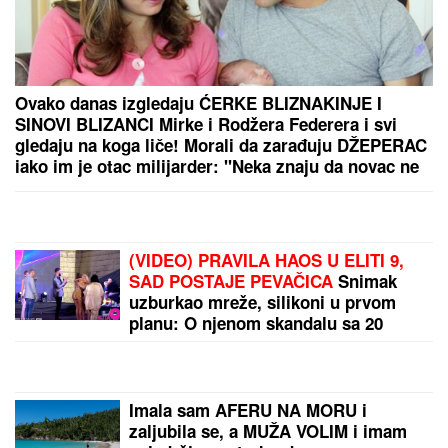
(FOTO) MILICU VELIČKOVIĆ ZADESILA NOVA
NEPRIJATNOST NA ADI BOJANI
Prolazi kroz
agoniju, oglasila se i otkrila šta se dešava nakon
haosa sa Terzom
OVO JE RODNA KUĆA ANE NIKOLIĆ:
Trava dostigla
visinu ograde, delići FASADE OTPADAJU