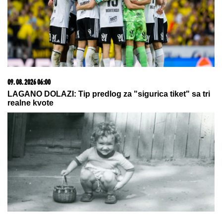
савезу Загреба, Тиране и Приштине
09. 08. 2026 05:51
Toplo i sparno, moguća kiša: Vreme danas i narednih
dana