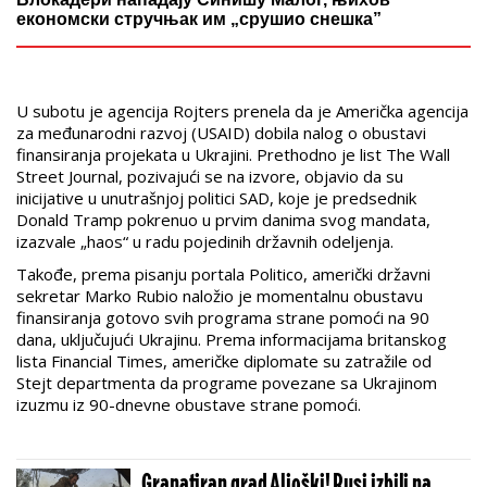
економски стручњак им „срушио снешка”
U subotu je agencija Rojters prenela da je Američka agencija
za međunarodni razvoj (USAID) dobila nalog o obustavi
finansiranja projekata u Ukrajini. Prethodno je list The Wall
Street Journal, pozivajući se na izvore, objavio da su
inicijative u unutrašnjoj politici SAD, koje je predsednik
Donald Tramp pokrenuo u prvim danima svog mandata,
izazvale „haos“ u radu pojedinih državnih odeljenja.
Takođe, prema pisanju portala Politico, američki državni
sekretar Marko Rubio naložio je momentalnu obustavu
finansiranja gotovo svih programa strane pomoći na 90
dana, uključujući Ukrajinu. Prema informacijama britanskog
lista Financial Times, američke diplomate su zatražile od
Stejt departmenta da programe povezane sa Ukrajinom
izuzmu iz 90-dnevne obustave strane pomoći.
Granatiran grad Aljoški! Rusi izbili na