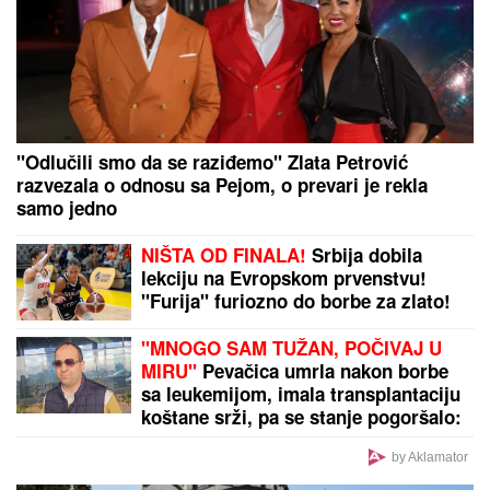
Opsadno stanje na ulicama, MECI
LETE NA SVE STRANE: Drama
počela ubistvom na sastanku zbog
duga Zviceru, onda je usledio HAOS
(FOTO)
ENA I PEJA PROGOVORILI O SVADBI I ELITI 10
Otkrili detalje porodične svađe i šta se desilo na
ručku sa Zlatom i Mikijem: "Odabrala sam
venčanicu, pevaće Andreana Čekić"
Milijarder ili kralj hleba u dugovima
od kog nisu ostale ni mrvice? Ovo je