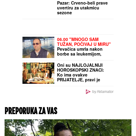
Hrvatskoj otkrila istinu o
bakšišu: Bojana je
jednom rečenicom
izazvala haos na mrežama
PAKLENO LETO
OGOLILO TOTALNU
NEMOĆ EVROPE!
Dok
vlada haos, ona u grotlu
problema SAMO
POSMATRA: Tenzije su
na vrhuncu, a rešenja
nigde
Crvena zvezda - Novi