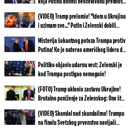
koja Putinu donosi neočekivanu prednost:
U Kijevu muk, dolaze najgora vremena
(VIDEO) Tramp prelomio! "Idem u Ukrajinu
i uzimam sve..." Putin i Zelenski dobili
zastrašujuće vesti - planovi Amerike su
Misterija šokantnog poteza Trampa protiv
gori nego što su mislili
Putina! Ko je naterao američkog lidera da
ovo uradi? Rusija neće sedeti skrštenih
Politiko objavio udarnu vest: Zelenski je
ruku
kod Trampa postigao nemoguće!
(FOTO) Tramp uklonio zastavu Ukrajine!
Brutalno poniženje za Zelenskog: Ono što
je stavio umesto nje je još skandaloznije
(VIDEO) Skandal nad skandalima! Trampu
na finalu Svetskog prvenstva navijači