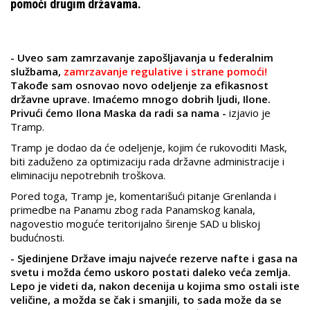
pomoći drugim državama.
- Uveo sam zamrzavanje zapošljavanja u federalnim
službama,
zamrzavanje regulative i strane pomoći!
Takođe sam osnovao novo odeljenje za efikasnost
državne uprave. Imaćemo mnogo dobrih ljudi, Ilone.
Privući ćemo Ilona Maska da radi sa nama -
izjavio je
Tramp.
Tramp je dodao da će odeljenje, kojim će rukovoditi Mask,
biti zaduženo za optimizaciju rada državne administracije i
eliminaciju nepotrebnih troškova.
Pored toga, Tramp je, komentarišući pitanje Grenlanda i
primedbe na Panamu zbog rada Panamskog kanala,
nagovestio moguće teritorijalno širenje SAD u bliskoj
budućnosti.
- Sjedinjene Države imaju najveće rezerve nafte i gasa na
svetu i možda ćemo uskoro postati daleko veća zemlja.
Lepo je videti da, nakon decenija u kojima smo ostali iste
veličine, a možda se čak i smanjili, to sada može da se