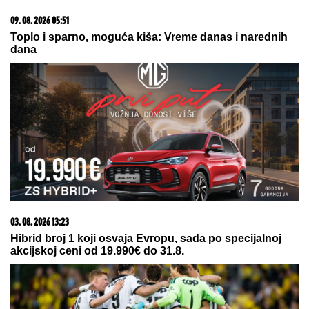
08. 08. 2026 07:36
Samo da mi dete bude dobro: Danas se majke mole
Svetoj Petki
20. 07. 2026 08:04
REGISTRUJ SE UZ PROMO KOD CASINO Preuzmi
1500 BESPLATNIH SPINOVA
07. 08. 2026 09:14
Сазнања „Политике”: Црна Гора следећа у војном