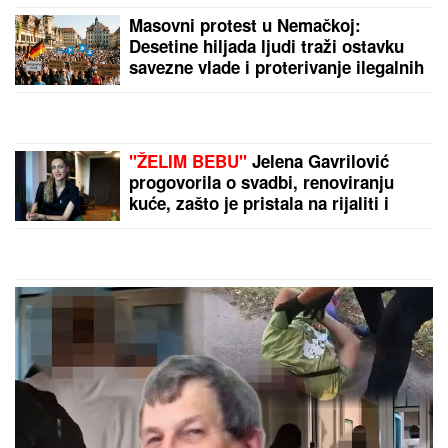
"Trudimo se da joj ispunimo želju"
MLADIĆ (21) POSLE TUČE NOŽEM
IZBO MUŠKARCA (32)
Horor kod
Sajma u Beogradu: Policija odmah
reagovala
KRVAVA ČITULJA POKRENULA
PAKAO U BALKANSKOM GRADU?!
Opsadno stanje na ulicama, MECI
LETE NA SVE STRANE: Drama
počela ubistvom na sastanku zbog
duga Zviceru, onda je usledio HAOS
(FOTO)