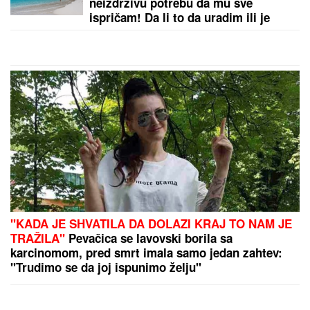
GODINAMA, sve deluje kao da su "digli ruke" od
nje! (FOTO)
by Aklamator
PREPORUKA ZA VAS
Ovako danas izgledaju ĆERKE BLIZNAKINJE I
SINOVI BLIZANCI Mirke i Rodžera Federera i svi
gledaju na koga liče! Morali da zarađuju DŽEPERAC
iako im je otac milijarder: "Neka znaju da novac ne
pada sa neba"