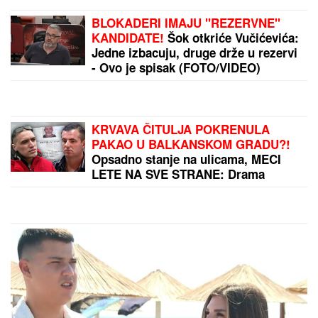
(VIDEO) PRAVILA HAOS U ELITI 9,
SAD POSTAJE PEVAČICA
Snimak
uzburkao mreže, silikoni u prvom
planu: O njenom skandalu sa 20
godina starijim brujao Balkan
Imala sam AFERU NA MORU i
zaljubila se, a MUŽA VOLIM i imam
neizdrživu potrebu da mu sve
ispričam! Da li to da uradim ili je
pametnije da ĆUTIM?