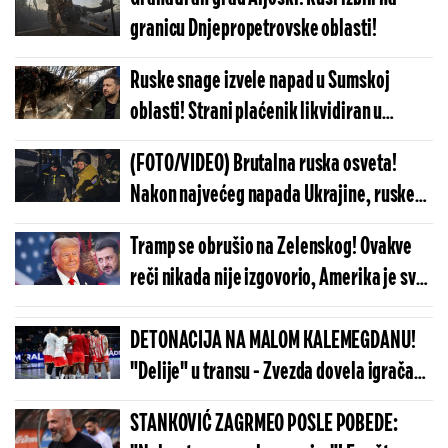
granicu Dnjepropetrovske oblasti!
Ruske snage izvele napad u Sumskoj
oblasti! Strani plaćenik likvidiran u
Zaporožju!
(FOTO/VIDEO) Brutalna ruska osveta!
Nakon najvećeg napada Ukrajine, ruske
snage izvele snažan udar na Kijev – ima
Tramp se obrušio na Zelenskog! Ovakve
mrtvih
reči nikada nije izgovorio, Amerika je sve
vreme ovo znala o ukrajinskom lideru!
DETONACIJA NA MALOM KALEMEGDANU!
"Delije" u transu - Zvezda dovela igrača
Real Madrida!
STANKOVIĆ ZAGRMEO POSLE POBEDE: