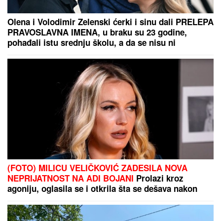
obnaživanje: "Išla sam roditeljima da
kažem da odustajem"
KRVAVI EVRI
Dok su Milica i Marko mučili pekara
(73) tokom intimnog odnosa, Martina (30) je u
"puntu" radila JEDNU stvar! (FOTO, VIDEO)
DVOJICA RADNIKA POVREĐENA U
FABRICI
Incident u Kikindi: Jedan