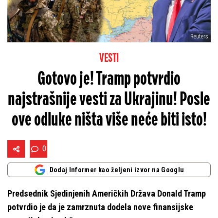
Reuters
VESTI
Gotovo je! Tramp potvrdio
najstrašnije vesti za Ukrajinu! Posle
ove odluke ništa više neće biti isto!
0
Dodaj Informer kao željeni izvor na Googlu
Predsednik Sjedinjenih Američkih Država Donald Tramp
potvrdio je da je zamrznuta dodela nove finansijske