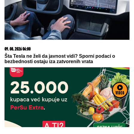
06. 08. 2026 09:39
Marija (3) se igrala u dvorištu i samo je nestala: Posle
42 godine otac je pronašao, zanemeo je kada je saznao
gde je bila
VIDEO