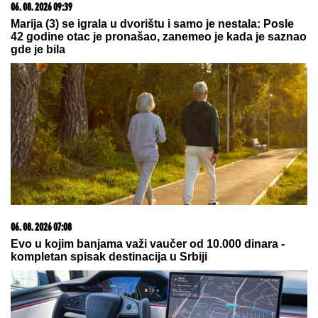
03. 08. 2026 13:23
Hibrid broj 1 koji osvaja Evropu, sada po specijalnoj
akcijskoj ceni od 19.990€ do 31.8.
09. 08. 2026 06:00
LAGANO DOLAZI: Tip predlog za "sigurica tiket" sa tri
realne kvote