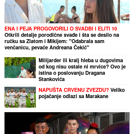
"KADA JE SHVATILA DA DOLAZI KRAJ TO NAM JE
TRAŽILA"
Pevačica se lavovski borila sa
karcinomom, pred smrt imala samo jedan zahtev:
"Trudimo se da joj ispunimo želju"
BLOKADERI IMAJU "REZERVNE"
KANDIDATE!
Šok otkriće Vučićevića:
Jedne izbacuju, druge drže u rezervi
- Ovo je spisak (FOTO/VIDEO)
KRVAVA ČITULJA POKRENULA
PAKAO U BALKANSKOM GRADU?!