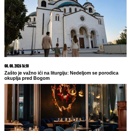
istina o poslovanju Dragana
Stankovića
NAPUŠTA CRVENU ZVEZDU?
Veliko
pojačanje odlazi sa Marakane
"Odlučili smo da se raziđemo" Zlata Petrović
razvezala o odnosu sa Pejom, o prevari je rekla
samo jedno