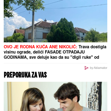
hitno prevezen u Novi Sad
Olena i Volodimir Zelenski ćerki i sinu dali PRELEPA
PRAVOSLAVNA IMENA, u braku su 23 godine,
pohađali istu srednju školu, a da se nisu ni
poznavali, a onda je ovaj susret bio presudan