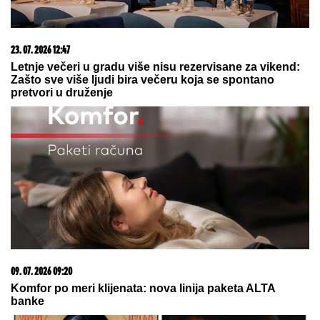
NIŠTA OD FINALA!
Srbija dobila
lekciju na Evropskom prvenstvu!
"Furija" furiozno do borbe za zlato!
"MNOGO SAM TUŽAN, POČIVAJ U
MIRU"
Pevačica umrla nakon borbe
sa leukemijom, imala transplantaciju
koštane srži, pa se stanje pogoršalo:
Emir Habibović se oprostio
by Aklamator