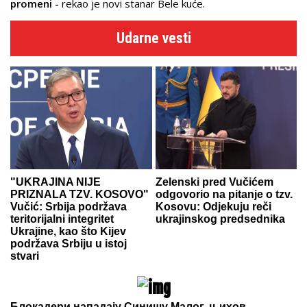
promeni -
rekao je novi stanar Bele kuće.
Udarne vesti
"UKRAJINA NIJE
Zelenski pred Vučićem
PRIZNALA TZV. KOSOVO"
odgovorio na pitanje o tzv.
Vučić: Srbija podržava
Kosovu: Odjekuju reči
teritorijalni integritet
ukrajinskog predsednika
Ukrajine, kao što Kijev
podržava Srbiju u istoj
stvari
Блокадери нападају Синишу Малог, њихов