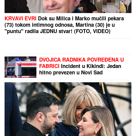
JELENA RADANOVIĆ DOBIJA MONSTRUOZNE
PORUKE
Nakon pretnji Ane Nikolić proživljava
horor, sve objavila: "Patetični ste"
Masovni protest u Nemačkoj:
Desetine hiljada ljudi traži ostavku
savezne vlade i proterivanje ilegalnih
migranata!
"ŽELIM BEBU"
Jelena Gavrilović
progovorila o svadbi, renoviranju
kuće, zašto je pristala na rijaliti i