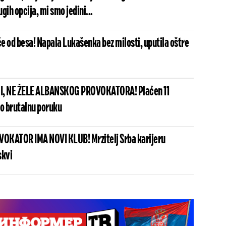
gih opcija, mi smo jedini...
e od besa! Napala Lukašenka bez milosti, uputila oštre
I, NE ŽELE ALBANSKOG PROVOKATORA! Plaćen 11
io brutalnu poruku
OKATOR IMA NOVI KLUB! Mrzitelj Srba karijeru
skvi