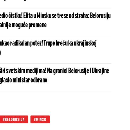
io čistku! Elita u Minsku se trese od straha: Belorusiju
kalnije moguće promene
kao radikalan potez! Trupe kreću ka ukrajinskoj
)
širi svetskim medijima! Na granici Belorusije i Ukrajine
oglasio ministar odbrane
BELORUSIJA
MINSK