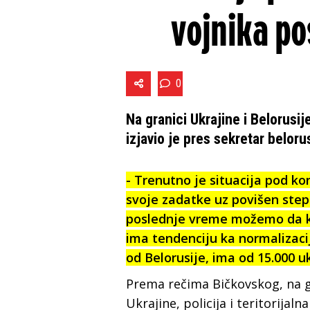
vojnika po
0
Na granici Ukrajine i Belorusij
izjavio je pres sekretar belo
- Trenutno je situacija pod ko
svoje zadatke uz povišen stepe
poslednje vreme možemo da ko
ima tendenciju ka normalizaci
od Belorusije, ima od 15.000 u
Prema rečima Bičkovskog, na g
Ukrajine, policija i teritorijaln