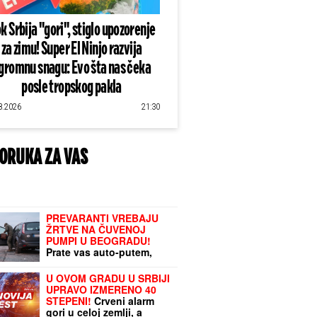
k Srbija "gori", stiglo upozorenje
za zimu! Super El Ninjo razvija
gromnu snagu: Evo šta nas čeka
posle tropskog pakla
8.2026
21:30
ORUKA ZA VAS
PREVARANTI VREBAJU
ŽRTVE NA ČUVENOJ
PUMPI U BEOGRADU!
Prate vas auto-putem,
nude "pomoć", pa urade
JEZIVU STVAR: Ni ne
U OVOM GRADU U SRBIJI
primetite da ste
UPRAVO IZMERENO 40
POKRADENI
STEPENI!
Crveni alarm
gori u celoj zemlji, a