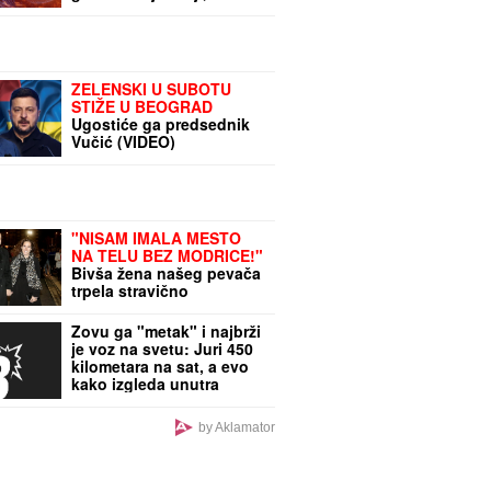
RHMZ izdao HITNO
upozorenje: Stiže
dramatičan obrt
ZELENSKI U SUBOTU
STIŽE U BEOGRAD
Ugostiće ga predsednik
Vučić (VIDEO)
"NISAM IMALA MESTO
NA TELU BEZ MODRICE!"
Bivša žena našeg pevača
trpela stravično
zlostavljanje, ovi detalji
ježe do kostiju!
Zovu ga "metak" i najbrži
je voz na svetu: Juri 450
kilometara na sat, a evo
kako izgleda unutra
by Aklamator