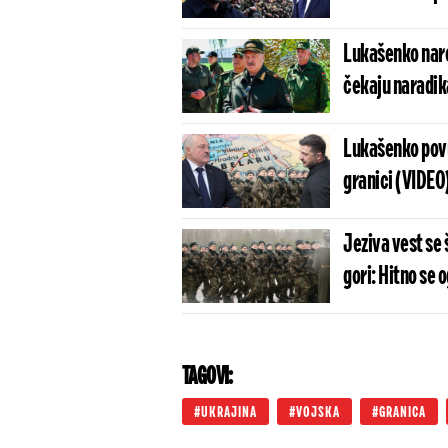
Lukašenko nared
čekaju naradi
Lukašenko povu
granici (VIDEO
Jeziva vest se 
gori: Hitno se 
TAGOVI:
UKRAJINA
VOJSKA
GRANICA