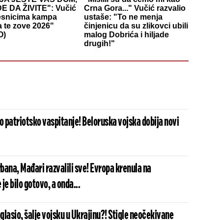
E DA ŽIVITE": Vučić
Crna Gora..." Vučić razvalio
esnicima kampa
ustaše: "To ne menja
a te zove 2026"
činjenicu da su zlikovci ubili
O)
malog Dobrića i hiljade
drugih!"
 patriotsko vaspitanje! Beloruska vojska dobija novi
ana, Mađari razvalili sve! Evropa krenula na
je bilo gotovo, a onda...
lasio, šalje vojsku u Ukrajinu?! Stigle neočekivane