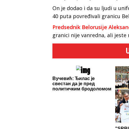
On je dodao i da su ljudi u un
40 puta povređivali granicu Bel
Predsednik Belorusije Aleksa
granici nije vanredna, ali jeste
Вучевић: Ђилас је
свестан да је пред
политичким бродоломом
"SRBI