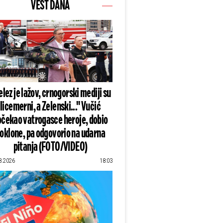
VEST DANA
lez je lažov, crnogorski mediji su
licemerni, a Zelenski..." Vučić
čekao vatrogasce heroje, dobio
oklone, pa odgovorio na udarna
pitanja (FOTO/VIDEO)
8.2026
18:03