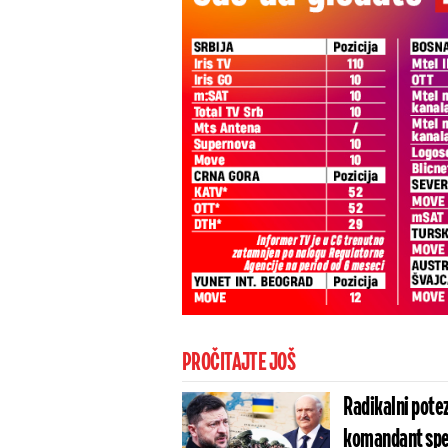
PROČITAJTE JOŠ
Radikalni potez
komandant spec