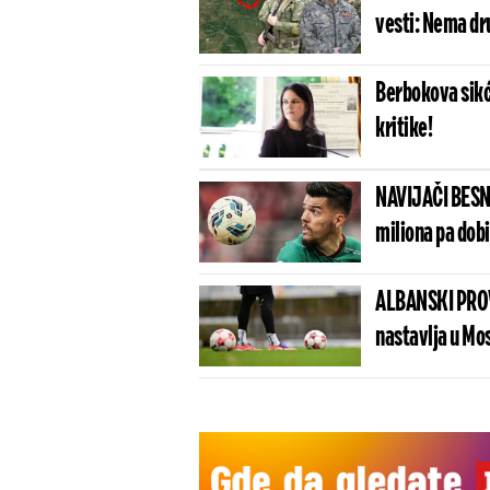
vesti: Nema dru
Berbokova sikć
kritike!
NAVIJAČI BESN
miliona pa dob
ALBANSKI PROV
nastavlja u Mo