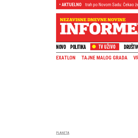
ačun?!
Tinejdžer (19) sejao strah po Novom Sadu: Čekao žene po mračnim
• AKTUELNO
NOVO
POLITIKA
DRUŠTV
EXATLON
TAJNE MALOG GRADA
V
PLANETA