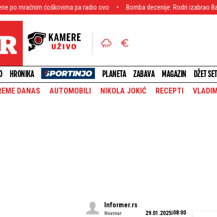
 ćoškovima pa radio ovo
Bomba decenije: Rodri izabrao Barselonu! Špansk
O
HRONIKA
PLANETA
ZABAVA
MAGAZIN
DŽET SE
REME DANAS
AUTOMOBILI
NIKOLA JOKIĆ
RECEPTI
VLADIM
Informer.rs
08:00
29.01.2025
Novinar