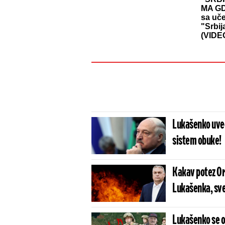
MA GD
sa uč
"Srbij
(VIDE
Lukašenko uveo
sistem obuke!
Kakav potez Orb
Lukašenka, sve 
Lukašenko se og