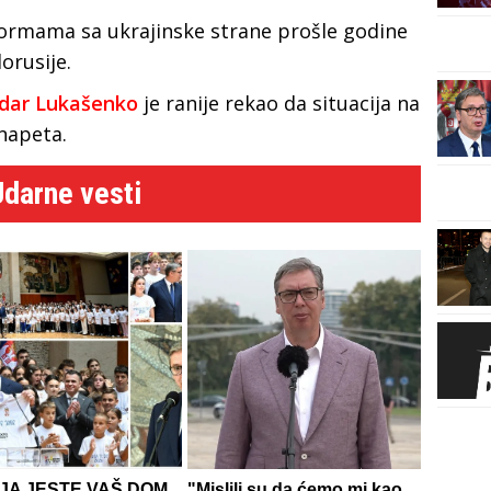
iformama sa ukrajinske strane prošle godine
orusije.
ndar Lukašenko
je ranije rekao da situacija na
 napeta.
Udarne vesti
JA JESTE VAŠ DOM,
"Mislili su da ćemo mi kao