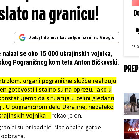
slato na granicu!
Do
o
Dodaj Informer kao željeni izvor na Googlu
06.0
e nalazi se oko 15.000 ukrajinskih vojnika,
ruskog Pograničnog komiteta Anton Bičkovski.
PREP
ntrolom, organi pogranične službe realizuju
n gotovosti i stalno su na oprezu, iako u
nstatujemo da situacija u celini gledano
ji. U pograničnom delu Ukrajine, nedaleko
krajinskih vojnika -
rekao je on.
ranici su pripadnici Nacionalne garde
a odbrana.