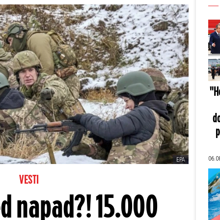
"He
do
p
06.0
EPA
VESTI
ed napad?! 15.000