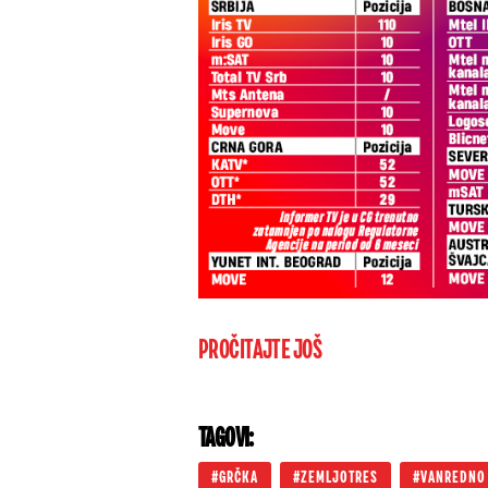
PROČITAJTE JOŠ
TAGOVI:
GRČKA
ZEMLJOTRES
VANREDNO