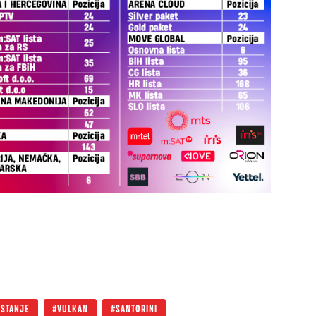
 STANJE
VULKAN
SANTORINI