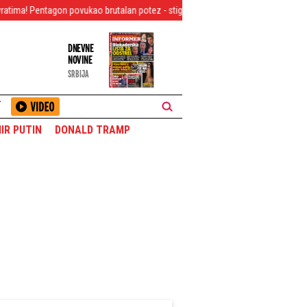
vukao brutalan potez - stiglo jezivo upozorenje
Teška situacija u Deliblat
DNEVNE
NOVINE
SRBIJA
T
IR PUTIN
DONALD TRAMP