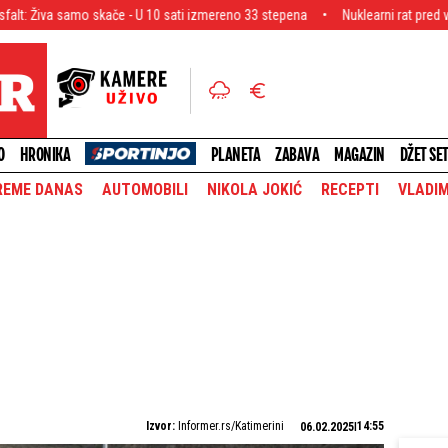
če - U 10 sati izmereno 33 stepena
Nuklearni rat pred vratima! Pentagon po
O
HRONIKA
PLANETA
ZABAVA
MAGAZIN
DŽET SE
REME DANAS
AUTOMOBILI
NIKOLA JOKIĆ
RECEPTI
VLADIM
Izvor:
Informer.rs/Katimerini
14:55
06.02.2025