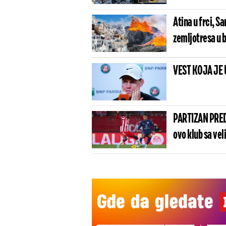
Atina u frci, Sa
zemljotresa u b
veliki potres!
VEST KOJA JE 
PARTIZAN PRED
ovo klub sa vel