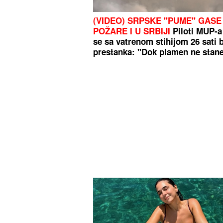
(VIDEO) SRPSKE "PUME" GASE
POŽARE I U SRBIJI
Piloti MUP-a 
se sa vatrenom stihijom 26 sati 
prestanka: "Dok plamen ne stane
ne staju"