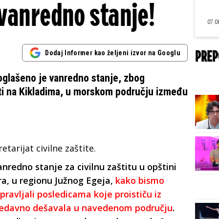
 vanredno stanje!
07.0
Dodaj Informer kao željeni izvor na Googlu
PREP
oglašeno je vanredno stanje, zbog
ti na Kikladima, u morskom području između
tarijat civilne zaštite.
nredno stanje za civilnu zaštitu u opštini
ira, u regionu Južnog Egeja,
kako bismo
pravljali posledicama koje proističu iz
 nedavno dešavala u navedenom području
.