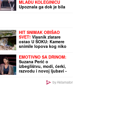
MLAĐU KOLEGINICU
Upoznala ga dok je bila
na fakultetu, a sada
pokazala čime se bavi
pored glume
HIT SNIMAK OBIŠAO
SVET!
Vlasnik zlatare
ostao U ŠOKU: Kamere
snimile lopova kog niko
nije očekivao (VIDEO)
EMOTIVNO SA DRINOM:
Suzana Perić o
izbeglištvu, modi, ćerki,
razvodu i novoj ljubavi -
Ako se ponovo udam,
promeniću prezime
by Aklamator
(VIDEO)