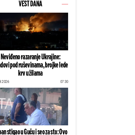
VEST DANA
Neviđeno razaranje Ukrajine:
dovi pod ruševinama, brojke lede
krv u žilama
8.2026
07:30
an stigao u Guču i seo za sto: Ovo