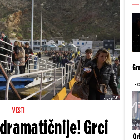
Gra
08.0
Tanjug/AP
VESTI
 dramatičnije! Grci
Orb