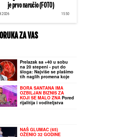
je prvo naručio (FOTO)
8.2026
15:50
ORUKA ZA VAS
Prelazak sa +40 u sobu
na 20 stepeni - put do
šloga: Najviše se plašimo
tih naglih promena koje
su sve češće, kaže
kardiolog
BORA SANTANA IMA
OZBILJAN BIZNIS ZA
KOJI SE MALO ZNA
Pored
rijalitija i voditeljstva
novac mu kaplje i od
ovog posla: "Ljudi mi
dolaze svakodnevno"
NAŠ GLUMAC (65)
OŽENIO 32 GODINE