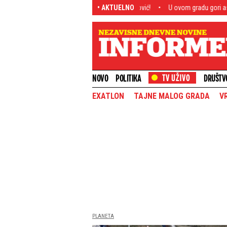
rligi: Potpisao Radomir Koković!
• AKTUELNO
U ovom gradu gori asfalt: Živa samo ska
NOVO
POLITIKA
DRUŠTV
EXATLON
TAJNE MALOG GRADA
V
PLANETA