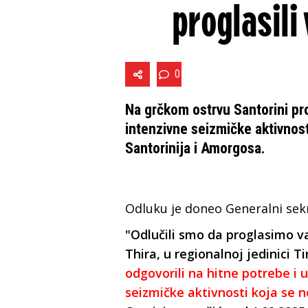
proglasili
0
Na grčkom ostrvu Santorini pr
intenzivne seizmičke aktivnos
Santorinija i Amorgosa.
Odluku je doneo Generalni sekre
"Odlučili smo da proglasimo va
Thira, u regionalnoj jedinici T
odgovorili na hitne potrebe i u
seizmičke aktivnosti koja se