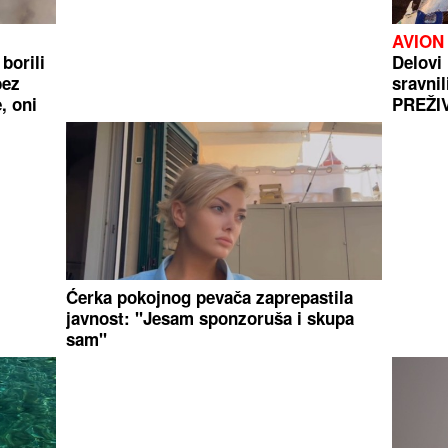
AVION
borili
Delovi 
bez
sravnil
, oni
PREŽIV
Ćerka pokojnog pevača zaprepastila
javnost: "Jesam sponzoruša i skupa
sam"