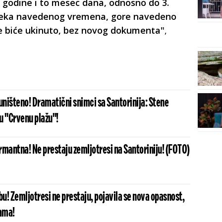
. godine i to mesec dana, odnosno do 3.
steka navedenog vremena, gore navedeno
te biće ukinuto, bez novog dokumenta"
,
uništeno! Dramatični snimci sa Santorinija: Stene
u "Crvenu plažu"!
armantna! Ne prestaju zemljotresi na Santoriniju! (FOTO)
bu! Zemljotresi ne prestaju, pojavila se nova opasnost,
gama!