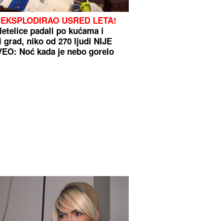
 EKSPLODIRAO USRED LETA!
letelice padali po kućama i
i grad, niko od 270 ljudi NIJE
EO: Noć kada je nebo gorelo