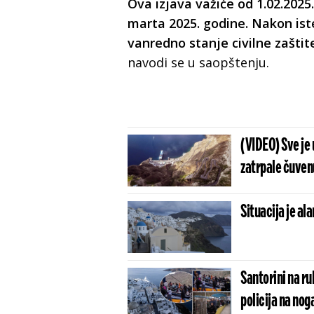
Ova izjava važiće od 1.02.2025
marta 2025. godine. Nakon i
vanredno stanje civilne zašti
navodi se u saopštenju.
(VIDEO) Sve je 
zatrpale čuven
Situacija je al
Santorini na ru
policija na no