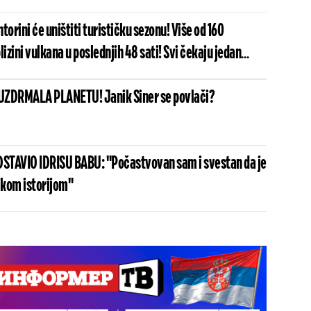
ntorini će uništiti turističku sezonu! Više od 160
lizini vulkana u poslednjih 48 sati! Svi čekaju jedan
 (FOTO/VIDEO)
UZDRMALA PLANETU! Janik Siner se povlači?
STAVIO IDRISU BABU: "Počastvovan sam i svestan da je
ikom istorijom"