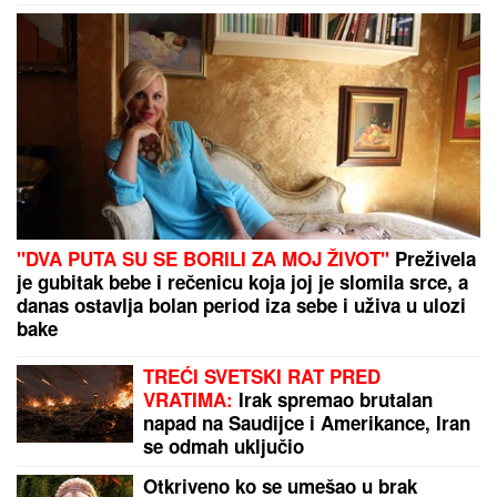
svadbi, renoviranju kuće, zašto je
pristala na rijaliti i obnaživanje: "Išla
sam roditeljima da kažem da
odustajem"
"TO JE VELIKA IZJAVA"
Tramp otkrio šta bi moglo
da promeni istoriju SAD