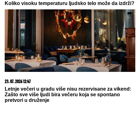
"VIDIMO VAŠE GAĆE",
odbornica se
uključila preko ZUMA na sednicu, a
onda je nastala haotična situacija:
Sileuta pod tušem dodatno zapržila
čorbu