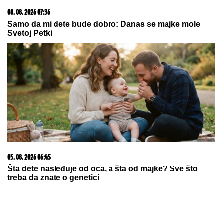
Inspekcija ZATVORILA objekat Vladimira Tomovića u
Crnoj Gori, on sad otkrio šta se dešava: "Neki se
slade, neću im zaboraviti"