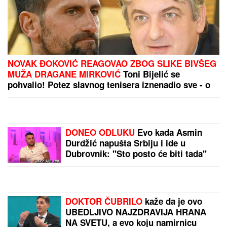
"SRAMOTA ME JE"
Asmin Durdžić javno udario na
rođenu majku zbog Maje Marinković: "Ona je
domaćica, ne snalazi se u ovom svetu i ne zna da
prestane"