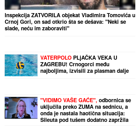
Samo hrabro, devojke: Evo gde možete gledati meč
Srbije i Španije u polufinalu Evropskog prvenstva
"PAPIR JE VAŽAN, ŽELIM BEBU"
Jelena Gavrilović progovorila o