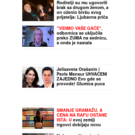
Roditelji su mu ugovorili
brak sa drugom ženom, a
on oženio bivšu svog
prijatelja: Ljubavna priča
slavnog para je jedna od
najlepših, a malo ko zna
"VIDIMO VAŠE GAĆE",
detalje
odbornica se uključila
preko ZUMA na sednicu,
a onda je nastala
haotična situacija:
Sileuta pod tušem
dodatno zapržila čorbu