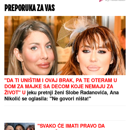
DONEO ODLUKU
Evo kada Asmin
Durdžić napušta Srbiju i ide u
Dubrovnik: "Sto posto će biti tada"
DOKTOR ČUBRILO
kaže da je ovo
UBEDLJIVO NAJZDRAVIJA HRANA
NA SVETU, a evo koju namirnicu