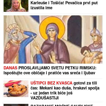
Oglasio se Ostoja Mijailović: "Funkcionisanje lige
neće biti ugroženo"
55 SATI BEZ SNA I 160 KILOMETARA KROZ
LEDENO MORE:
Poljski ultraplivač ispisao istoriju!
(VIDEO)
by Aklamator