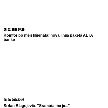
"DVA PUTA SU SE BORILI ZA MOJ ŽIVOT"
Preživela
je gubitak bebe i rečenicu koja joj je slomila srce, a
danas ostavlja bolan period iza sebe i uživa u ulozi
bake
TREĆI SVETSKI RAT PRED
VRATIMA:
Irak spremao brutalan
napad na Saudijce i Amerikance, Iran
se odmah uključio
Otkriveno ko se umešao u brak