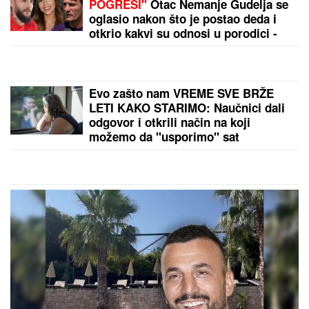
nikada NE JEDE: "I moja baba je to
znala, a možda vam zvuči suludo"