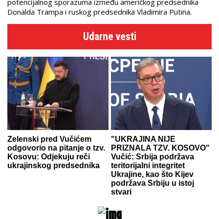
potencijalnog sporazuma između američkog predsednika
Donalda Trampa i ruskog predsednika Vladimira Putina.
Udarne vesti
Zelenski pred Vučićem
"UKRAJINA NIJE
odgovorio na pitanje o tzv.
PRIZNALA TZV. KOSOVO"
Kosovu: Odjekuju reči
Vučić: Srbija podržava
ukrajinskog predsednika
teritorijalni integritet
Ukrajine, kao što Kijev
podržava Srbiju u istoj
stvari