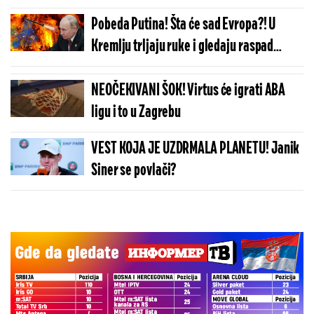
patogeni?! Taker uništio lidera Ukrajine,
Pobeda Putina! Šta će sad Evropa?! U
vreme je za hitnu istragu!
Kremlju trljaju ruke i gledaju raspad
svega: Vreme će pokazati...
NEOČEKIVANI ŠOK! Virtus će igrati ABA
ligu i to u Zagrebu
VEST KOJA JE UZDRMALA PLANETU! Janik
Siner se povlači?