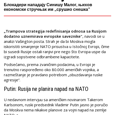
Блокадери нападају Синишу Малог, њихов
економски стручњак им „срушио снешка”
„Trampova strategija redefinisanja odnosa sa Rusijom
dodatno uznemirava evropske saveznike"
, navodi se u
analizi Vašington posta. Strah je da bi Moskva mogla
iskoristiti smanjenje NATO prisustva u Istočnoj Evropi, čime
bi susedi Rusije ostali ranjivi pre nego što Evropa uspe da
izgradi sopstvene odbrambene kapacitete.
Podsećamo, prema zvaničnim podacima, u Evropi je
trenutno raspoređeno oko 80.000 američkih vojnika, a
razmeštanje je pravdano potrebom „obuzdavanja ruske
agresije“.
Putin: Rusija ne planira napad na NATO
U nedavnom intervjuu sa američkim novinarom Takerom
Karlsonom, ruski predsednik Vladimir Putin jasno je poručio
da Moskva nema nikakve planove za vojni napad na zemlje