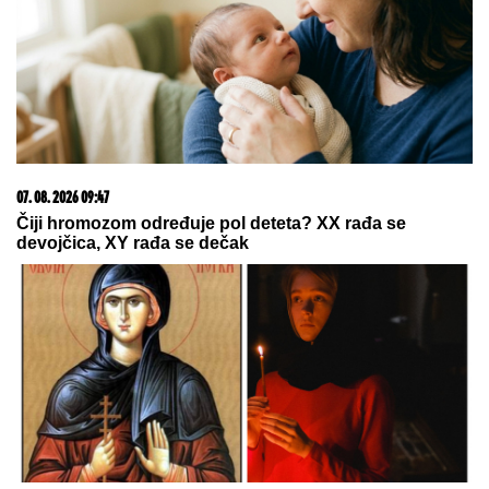
Evo zašto nam VREME SVE BRŽE
LETI KAKO STARIMO: Naučnici dali
odgovor i otkrili način na koji
možemo da "usporimo" sat