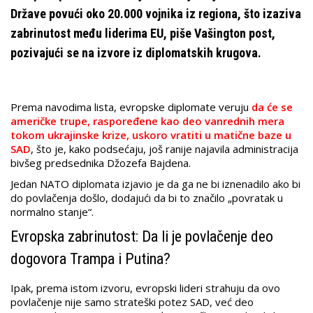
Države povući oko 20.000 vojnika iz regiona, što izaziva
zabrinutost među liderima EU, piše Vašington post,
pozivajući se na izvore iz diplomatskih krugova.
Prema navodima lista, evropske diplomate veruju
da će se
američke trupe, raspoređene kao deo vanrednih mera
tokom ukrajinske krize, uskoro vratiti u matične baze u
SAD
, što je, kako podsećaju, još ranije najavila administracija
bivšeg predsednika Džozefa Bajdena.
Jedan NATO diplomata izjavio je da ga ne bi iznenadilo ako bi
do povlačenja došlo, dodajući da bi to značilo „povratak u
normalno stanje“.
Evropska zabrinutost: Da li je povlačenje deo
dogovora Trampa i Putina?
Ipak, prema istom izvoru, evropski lideri strahuju da ovo
povlačenje nije samo strateški potez SAD, već deo