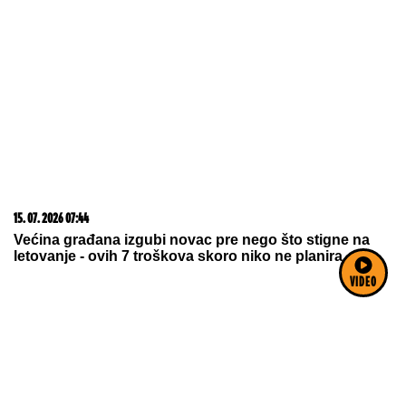
Karleuše i Tošića! Pevačica prvi put
izustila ime
DANAS
PROSLAVLjAMO SVETU PETKU RIMSKU:
Ispoštujte ove običaje i pratiće vas sreća i ljubav
VIDEO
UŠTIPCI BEZ KVASCA
gotovi za tili
čas: Mekani kao duša, hrskavi spolja
- uz jedan trik biće još
VAZDUŠASTIJI