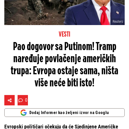
Reuters
VESTI
Pao dogovor sa Putinom! Tramp
naređuje povlačenje američkih
trupa: Evropa ostaje sama, ništa
više neće biti isto!
0
Dodaj Informer kao željeni izvor na Googlu
Evropski političari očekuju da će Sjedinjene Američke