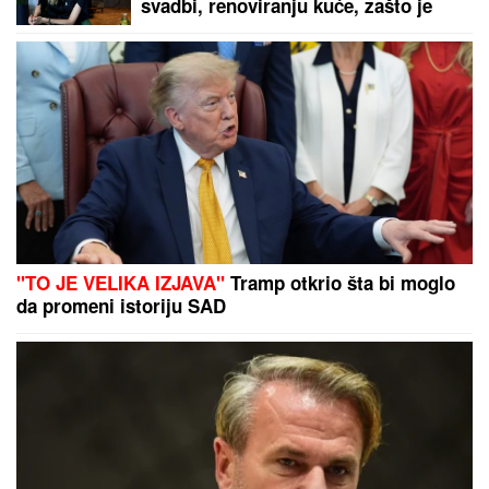
SKINULA SE ANA SEVIĆ
Ukrstila
bikini, pa mamila poglede na plaži:
Ovakvu je retko viđamo (Foto)