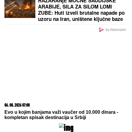
PREPORUKA ZA VAS
"DA TI UNIŠTIM I OVAJ BRAK, PA TE OTERAM U
DOM ZA MAJKE SA DECOM KOJE NEMAJU ZA
ŽIVOT" U
jeku pretnji ženi Slobe Radanovića, Ana
Nikolić se oglasila: "Ne govori ništa!"