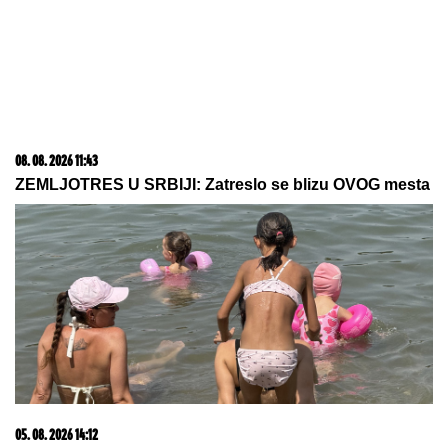
VATERPOLO
PLjAČKA VEKA U
ZAGREBU! Crnogorci među
najboljima, izvisili za plasman dalje