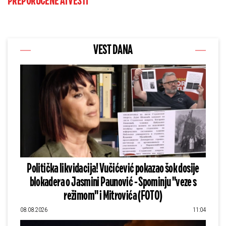
PREPORUČENE AI VESTI
VEST DANA
Politička likvidacija! Vučićević pokazao šok dosije
blokadera o Jasmini Paunović - Spominju "veze s
režimom" i Mitrovića (FOTO)
08.08.2026
11:04