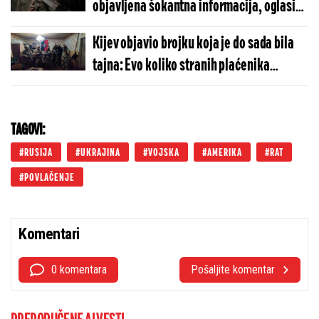
objavljena šokantna informacija, oglasio
se ministar odbrane
Kijev objavio brojku koja je do sada bila
tajna: Evo koliko stranih plaćenika
trenutno ratuje protiv Putina!
TAGOVI:
RUSIJA
UKRAJINA
VOJSKA
AMERIKA
RAT
POVLAČENJE
Komentari
0 komentara
Pošaljite komentar