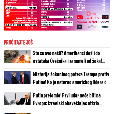
PROČITAJTE JOŠ
Šta su ovo našli? Amerikanci došli do
ostataka Orešnika i zanemeli od šoka!
Ruska raketa zaprepastila najveće
Misterija šokantnog poteza Trampa protiv
stručnjake Vašingtona
Putina! Ko je naterao američkog lidera da
ovo uradi? Rusija neće sedeti skrštenih
Putin prelomio! Prvi udar neće biti na
ruku
Evropu: Izraelski obaveštajac otkrio
neočekivanu metu po kojoj će Rusija