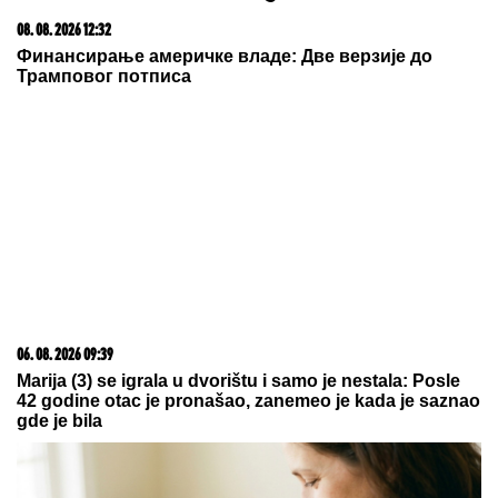
"SVAKO ĆE IMATI PRAVO DA
POGREŠI"
Otac Nemanje Gudelja se
oglasio nakon što je postao deda i
otkrio kakvi su odnosi u porodici -
sad je sve jasno