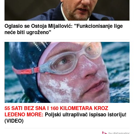
NOVAK ĐOKOVIĆ REAGOVAO ZBOG SLIKE BIVŠEG
MUŽA DRAGANE MIRKOVIĆ
Toni Bijelić se
pohvalio! Potez slavnog tenisera iznenadio sve - o
ovome se i dalje priča