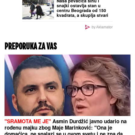
Jelisaveta Orašanin i
Pavle Mensur UHVAĆENI
ZAJEDNO Evo gde se
provode! Glumica puca
od sreće pored 11 godina
mlađeg