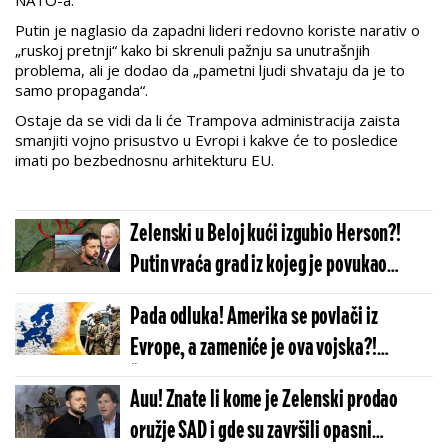
NATO-a.
Putin je naglasio da zapadni lideri redovno koriste narativ o
„ruskoj pretnji“ kako bi skrenuli pažnju sa unutrašnjih
problema, ali je dodao da „pametni ljudi shvataju da je to
samo propaganda“.
Ostaje da se vidi da li će Trampova administracija zaista
smanjiti vojno prisustvo u Evropi i kakve će to posledice
imati po bezbednosnu arhitekturu EU.
Zelenski u Beloj kući izgubio Herson?!
Putin vraća grad iz kojeg je povukao
trupe: Rusi vide šansu, sve je spremno za
Pada odluka! Amerika se povlači iz
juriš!
Evrope, a zameniće je ova vojska?!
Šokantna najava iz Unije najavljuje
Auu! Znate li kome je Zelenski prodao
krupne promene!
oružje SAD i gde su završili opasni