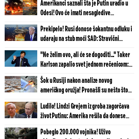
Amerikanci saznali šta je Putin uradio u
raspaliti
Odesi! Ovo će imati nesagledive
posledice, sudbina Ukrajine je upravo
Prekipelo! Rusi donose šokantnu odluku i
odlučena
udaraju na stub moći SAD: Stravični
planovi vojnih krugova Moskve izašli na
"Ne želim ovo, ali će se dogoditi..." Taker
videlo
Karlson zapalio svet jednom rečenicom:
Evo kakva nezapamćena katastrofa dolazi
Šok u Rusiji nakon analize novog
američkog oružja! Pronašli su nešto što
niko nije očekivao
Ludilo! Lindzi Grejem iz groba zagorčava
život Putinu: Amerika rešila da donese
šokantnu odluku protiv RUsije
Pobeglo 200.000 vojnika! Uživo