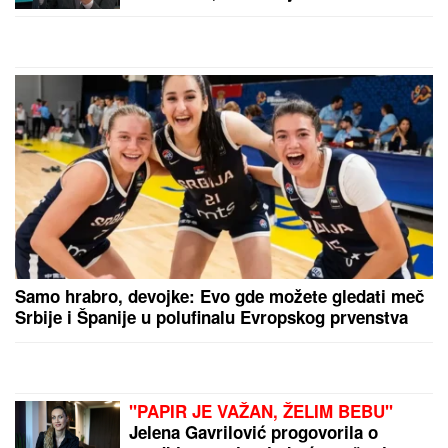
"SVAKO ĆE IMATI PRAVO DA
POGREŠI"
Otac Nemanje Gudelja se
oglasio nakon što je postao deda i
otkrio kakvi su odnosi u porodici -
sad je sve jasno