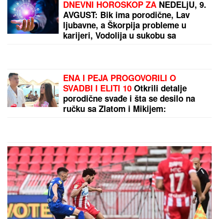
"ŽELIM BEBU"
Jelena Gavrilović
progovorila o svadbi, renoviranju
kuće, zašto je pristala na rijaliti i
obnaživanje: "Išla sam roditeljima da
kažem da odustajem"