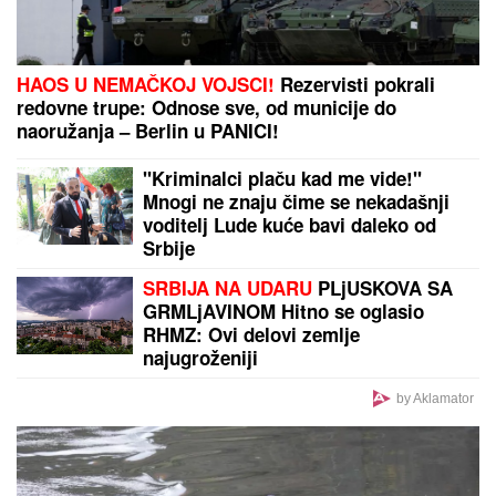
"HOĆEŠ TI DA SE SKIDAŠ ILI JA DA TE SKINEM?"
Pevačica doživela jezivo zlostavljanje, o traumi
samo jednom govorila: "Ceo dan sam bila
zaključana"
by Aklamator
PREPORUKA ZA VAS