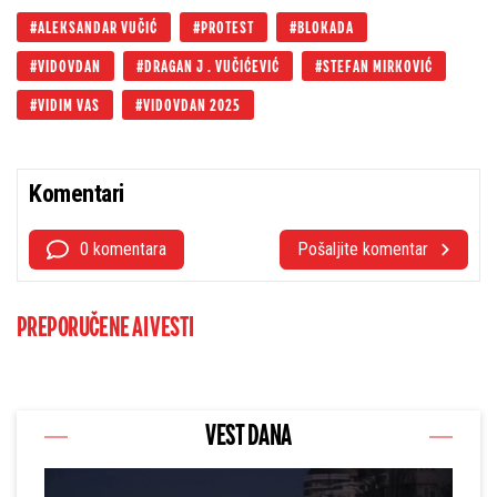
ALEKSANDAR VUČIĆ
PROTEST
BLOKADA
VIDOVDAN
DRAGAN J . VUČIĆEVIĆ
STEFAN MIRKOVIĆ
VIDIM VAS
VIDOVDAN 2025
Komentari
0 komentara
Pošaljite komentar
PREPORUČENE AI VESTI
VEST DANA