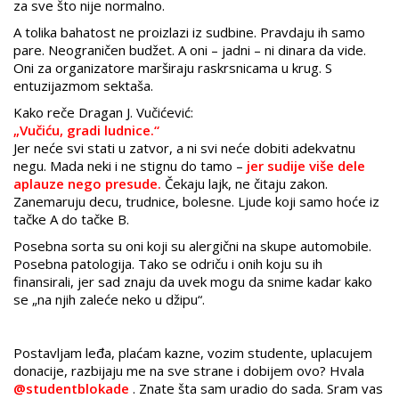
za sve što nije normalno.
A tolika bahatost ne proizlazi iz sudbine. Pravdaju ih samo
pare. Neograničen budžet. A oni – jadni – ni dinara da vide.
Oni za organizatore marširaju raskrsnicama u krug. S
entuzijazmom sektaša.
Kako reče Dragan J. Vučićević:
„Vučiću, gradi ludnice.“
Jer neće svi stati u zatvor, a ni svi neće dobiti adekvatnu
negu. Mada neki i ne stignu do tamo –
jer sudije više dele
aplauze nego presude.
Čekaju lajk, ne čitaju zakon.
Zanemaruju decu, trudnice, bolesne. Ljude koji samo hoće iz
tačke A do tačke B.
Posebna sorta su oni koji su alergični na skupe automobile.
Posebna patologija. Tako se odriču i onih koju su ih
finansirali, jer sad znaju da uvek mogu da snime kadar kako
se „na njih zaleće neko u džipu“.
Postavljam leđa, plaćam kazne, vozim studente, uplacujem
donacije, razbijaju me na sve strane i dobijem ovo? Hvala
@studentblokade
. Znate šta sam uradio do sada. Sram vas