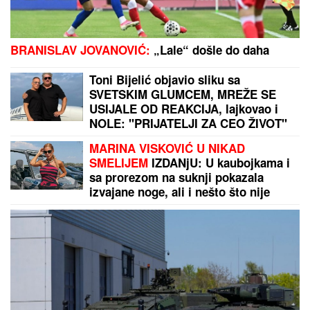
OVO JE NAJLEPŠA VILA U BEOGRADU
Naš
sportista kupio kuću od TRI MILIONA EVRA, a ne
živi u Srbiji: Ima privatan bazen i fitnes salu
Edita nikad iskrenije o trudnoći, pomenula i
partnera: "Bez pritiska i tuđih očekivanja!"