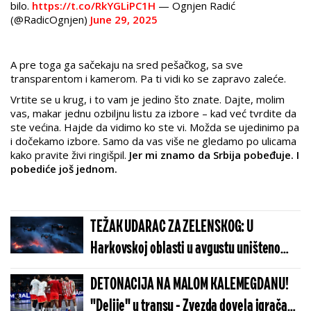
bilo.
https://t.co/RkYGLiPC1H
— Ognjen Radić
(@RadicOgnjen)
June 29, 2025
A pre toga ga sačekaju na sred pešačkog, sa sve
transparentom i kamerom. Pa ti vidi ko se zapravo zaleće.
Vrtite se u krug, i to vam je jedino što znate. Dajte, molim
vas, makar jednu ozbiljnu listu za izbore – kad već tvrdite da
ste većina. Hajde da vidimo ko ste vi. Možda se ujedinimo pa
i dočekamo izbore. Samo da vas više ne gledamo po ulicama
kako pravite živi ringišpil.
Jer mi znamo da Srbija pobeđuje. I
pobediće još jednom.
TEŽAK UDARAC ZA ZELENSKOG: U
Harkovskoj oblasti u avgustu uništeno
više od 100 „baba jaga“
DETONACIJA NA MALOM KALEMEGDANU!
"Delije" u transu - Zvezda dovela igrača