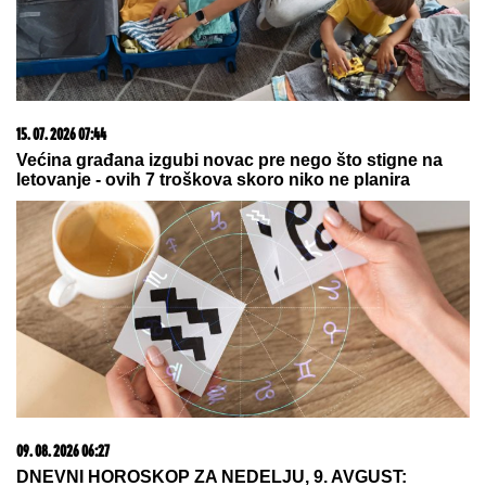
23. 07. 2026 12:47
Letnje večeri u gradu više nisu rezervisane za vikend:
Zašto sve više ljudi bira večeru koja se spontano
pretvori u druženje
07. 08. 2026 09:14
Сазнања „Политике”: Црна Гора следећа у војном
савезу Загреба, Тиране и Приштине