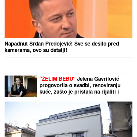
(FOTO) EVO GDE SE NALAZI PRVI
MUŽ JOVANE JEREMIĆ
Dok svi
bruje o Draganovoj veridbi, Vojislav
napustio Srbiju, a voditeljki je velika
podrška: "Brak nam je bio savršen"