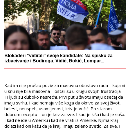
Blokaderi "vetirali" svoje kandidate: Na spisku za
izbacivanje i Bodiroga, Vidić, Đokić, Lompar...
Kad im nije prošao poziv za masovnu obustavu rada – koja ni
u snu nije bila masovna – ostali su u krugu svojih frustracija.
Ti ljudi su duboko nesrećni. Prvi put u životu imaju osećaj da
imaju svrhu. I kad nemaju više koga da okrive za svoj život,
bolest, neuspeh, usamljenost, kriv je Vučić. Po starom
dobrom receptu – on je kriv za sve. I kad je kiša i kad je suša.
I kad ne ide u Ameriku i kad se vrati iz Amerike. Njima kraj
dolazi kad oni kažu da je kraj. Imaju zeleno svetlo. Za sve. I