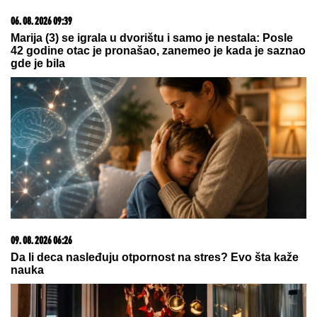
TO VIDELI"
Maja Marinković šokirala
tvrdnjama o aferi Stanije i Takija:
"Želi da bude sponzoruša, živi u
selendri"
RASKINULI TEODORA I BEBICA
Ostavila ga nakon
izlaska iz Elite 9 i uzela sve stvari: Ovo su detalji