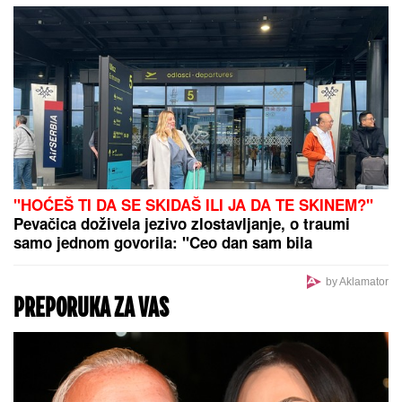
Dramatični prizori sa lica mesta, sumnja se da ima
povređenih
Auto na suncu postaje rerna: Evo šta
nikako ne smete da ostavljate u
kolima tokom vrućina