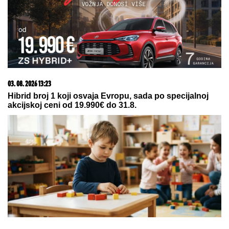
BRANISLAV JOVANOVIĆ:
„Lale“ došle do daha
Toni Bijelić objavio sliku sa
SVETSKIM GLUMCEM, MREŽE SE
USIJALE OD REAKCIJA, lajkovao i
NOLE: "PRIJATELJI ZA CEO ŽIVOT"
(FOTO)
MARINA VISKOVIĆ U NIKAD
SMELIJEM
IZDANjU: U kaubojkama i
sa prorezom na suknji pokazala
izvajane noge, ali i nešto što nije
htela (FOTO)