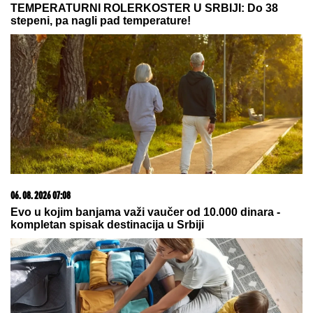
06. 08. 2026 09:39
Marija (3) se igrala u dvorištu i samo je nestala: Posle
42 godine otac je pronašao, zanemeo je kada je saznao
gde je bila
09. 08. 2026 06:26
Da li deca nasleđuju otpornost na stres? Evo šta kaže
nauka