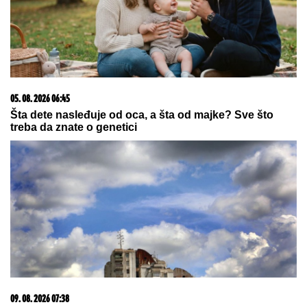
09. 08. 2026 08:03
NESTAO MLADIĆ (28) KOD BORČE! Otišao po drva pa
potonuo u mulj: Policija traga, ŽANDARMERIJA NA
TERENU