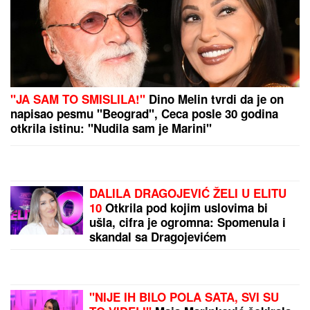
Albanci u Prištini krenuli u opšti
napad na Zelenskog! Mnogo ih boli
to što ne priznaje Kosovo