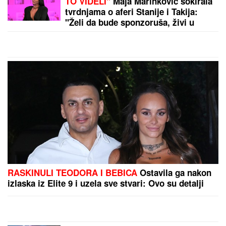
Napadnut Srđan Predojević! Sve se desilo pred
kamerama, ovo su detalji!