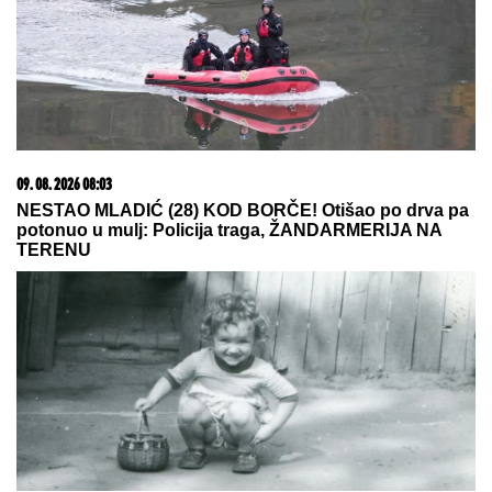
"JA SAM TO SMISLILA!"
Dino Melin tvrdi da je on
napisao pesmu "Beograd", Ceca posle 30 godina
otkrila istinu: "Nudila sam je Marini"
DALILA DRAGOJEVIĆ ŽELI U ELITU
10
Otkrila pod kojim uslovima bi
ušla, cifra je ogromna: Spomenula i
skandal sa Dragojevićem
"NIJE IH BILO POLA SATA, SVI SU