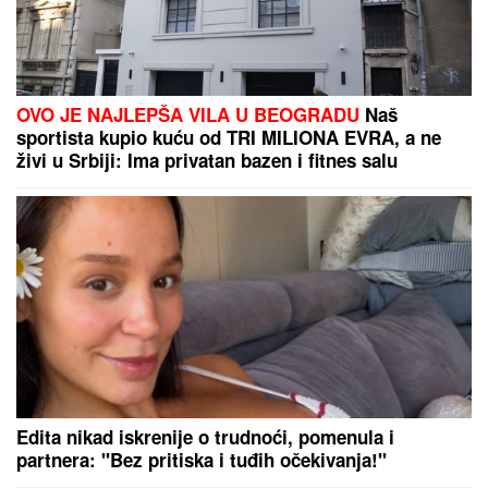
(FOTO) AUTO ZGUŽVAN KAO LIMENKA, TOČAK
ODLETEO!
Prve slike užasa kod Jasenovika: