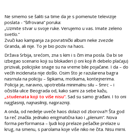
Ne smemo se šaliti sa time da je s pomenute televizije
poslata - “šifrovana” poruka:
„Uzmite stvar u svoje ruke. Verujemo u vas. Imate zeleno
svetlo.“
Zvuči kao kampanja za povratnički album neke zvezde
Granda, ali nije. To je bio poziv na haos.
Država Srbija, srećom, zna s kim i s čim ima posla. Da bi se
izbegao scenario koji su blokaderi (i oni koji ih debelo plaćaju)
prizivali, policijske snage su na vreme bile pojačane. I da – do
većih incidenata nije došlo. Osim što je razularena bagra
nasrnula na policiju – šipkama, motkama, kontejnerima.
Policija je, naravno, upotrebila minimalnu silu – šmrc – i
očistila ulice Beograda od, kako sami za sebe kažu,
„studenata koji to više nisu“
. Sad su samo građani. I to oni
najglasniji, najnasilniji, najprazniji.
A onda, od nedelje uveče haos dolazi od zborova?! Šta god
ta reč značila. Jednako enigmatična kao i „plenum“. Nova
forma performansa – ljudi koji prelaze pešačke prelaze u
krug, na smenu, s parolama koje više niko ne čita. Nisu mirni.