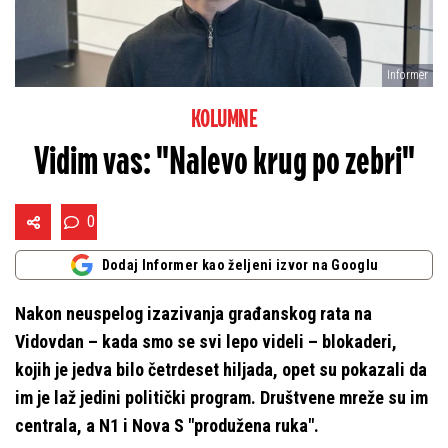
Informer
KOLUMNE
Vidim vas: "Nalevo krug po zebri"
0
Dodaj Informer kao željeni izvor na Googlu
Nakon neuspelog izazivanja građanskog rata na
Vidovdan – kada smo se svi lepo videli – blokaderi,
kojih je jedva bilo četrdeset hiljada, opet su pokazali da
im je laž jedini politički program. Društvene mreže su im
centrala, a N1 i Nova S "produžena ruka".