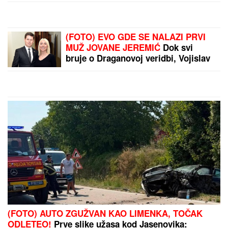
SRBIJU!
Evo gde se
najviše treslo
Jedan od najpopularnijih
modela Golfa više se ne
može kupiti u komšiluku:
Evo zbog čega
by Aklamator
PREPORUKA ZA VAS