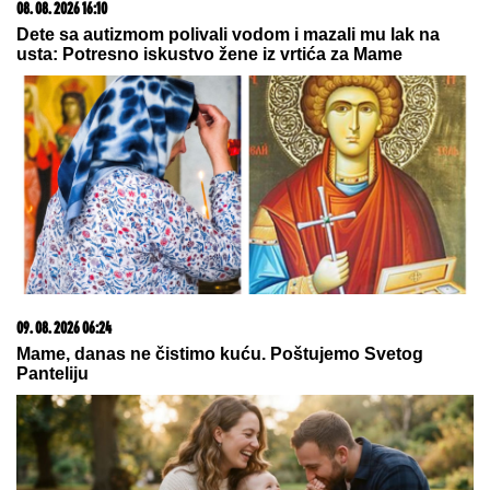
HAOS U NEMAČKOJ VOJSCI!
Rezervisti pokrali
redovne trupe: Odnose sve, od municije do
naoružanja – Berlin u PANICI!
"Kriminalci plaču kad me vide!"
Mnogi ne znaju čime se nekadašnji
voditelj Lude kuće bavi daleko od
Srbije
SRBIJA NA UDARU
PLjUSKOVA SA
GRMLjAVINOM Hitno se oglasio
RHMZ: Ovi delovi zemlje
najugroženiji
by Aklamator