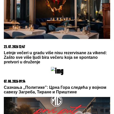
DNEVNI HOROSKOP ZA
NEDELjU, 9.
AVGUST: Bik ima porodične, Lav
ljubavne, a Škorpija probleme u
karijeri, Vodolija u sukobu sa
autoritetima
ENA I PEJA PROGOVORILI O
SVADBI I ELITI 10
Otkrili detalje
porodične svađe i šta se desilo na
ručku sa Zlatom i Mikijem:
"Odabrala sam venčanicu, pevaće
Andreana Čekić"