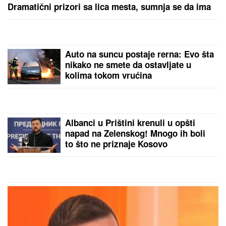
(FOTO) ANA DIVAC POKAZALA RODNI KRAJ
Emotivna objava raznežila mnoge, društvo joj pravi
Vlade - Nestvarni prizori ostavljaju bez daha:
"Povratak korenima"
STRAVIČNA NESREĆA KOD
JASENOVIKA!
Strahuje se da ima
TEŠKO POVREĐENIH, sve vrvi od
policije i Hitne pomoći (FOTO)