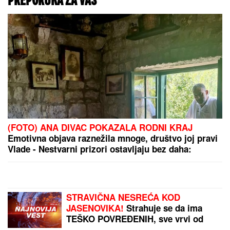
KURTI UDARA SRBE
TAMO GDE NAJVIŠE BOLI
Otkriveno šta stoji iza
nove odluke Prištine o
manastirima i crkvama:
"Ugrožen je fizički
opstanak ljudi"
ZEMLJOTRES POGODIO