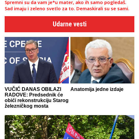
Spremni su da vam je*u mater, ako ih samo pogledaš.
Sad imaju i zeleno svetlo za to. Demaskirali su se sami.
Udarne vesti
VUČIĆ DANAS OBILAZI
Anatomija jedne izdaje
RADOVE: Predsednik će
obići rekonstrukciju Starog
železničkog mosta