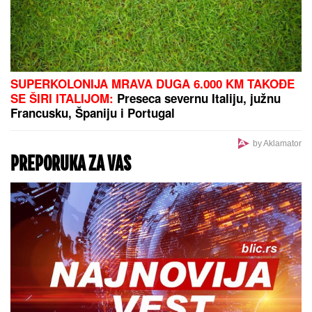
NESREĆA U NEMAČKOJ:
Eksplozija gasa u kampu
na festivalu Taubertal, povređeno deset ljudi