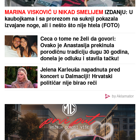
ŠTA MU SE DOGODILO?
Bivši teniser ne liči na
sebe! Navijači šokirani kako danas izgleda
legendarni as (FOTO)
Podatak za ponos crno-belih:
Konačno dobre vesti za Partizan
posle ubedljive pobede
MARINA VISKOVIĆ U NIKAD
SMELIJEM STAJLINGU! U
kaubojkama i sa bezobraznim