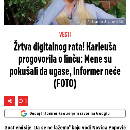
Aleksandar Jovanović Cile
VESTI
Žrtva digitalnog rata! Karleuša
progovorila o linču: Mene su
pokušali da ugase, Informer neće
(FOTO)
2
Dodaj Informer kao željeni izvor na Googlu
Gost emisije "Da se ne lažemo" koju vodi Novica Popović