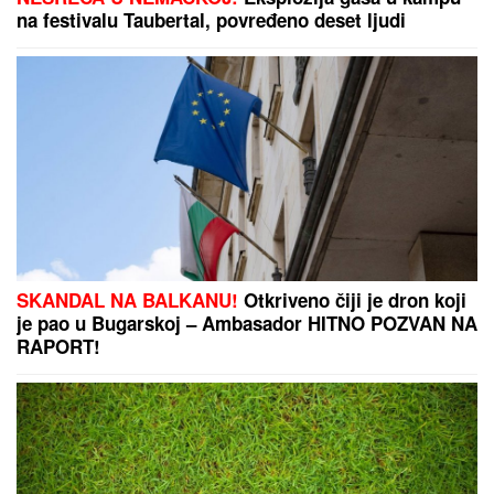
Voditeljka zauvek odustala od vantelesne, a sad sa
mužem slavi 16 godina braka: "Dovoljni smo jedno
drugom"
Slovenački vojnici postali hit na
mrežama: Marširali i zapevali, a
komentari ih dokrajčili!