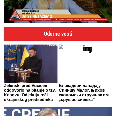
Udarne vesti
Zelenski pred Vučićem
Блокадери нападају
odgovorio na pitanje o tzv.
Синишу Малог, њихов
Kosovu: Odjekuju reči
економски стручњак им
ukrajinskog predsednika
„срушио снешка”