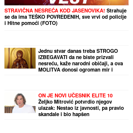
SKANDAL NA BALKANU!
Otkriveno čiji je dron koji
je pao u Bugarskoj – Ambasador HITNO POZVAN NA
RAPORT!
SUPERKOLONIJA MRAVA DUGA 6.000 KM TAKOĐE
SE ŠIRI ITALIJOM:
Preseca severnu Italiju, južnu
Francusku, Španiju i Portugal
by Aklamator