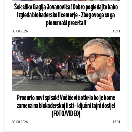
Šok slike Gagija Jovanovića! Dobro pogledajte kako
izgleda blokadersko licemerje - Zbog ovoga su ga
plenumaši precrtali
08.08.2026
13:11
Procurio novi spisak! Vučićević otkrio ko je kome
zamena na blokaderskoj listi - ključni tajni dosijei
(FOTO/VIDEO)
08.08.2026
16:01