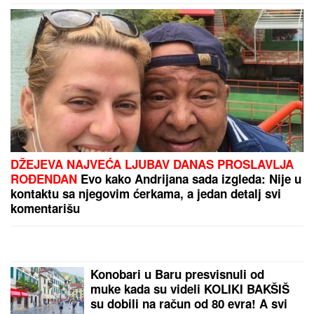
PREPORUKA ZA VAS
STRAVIČNA NESREĆA KOD JASENOVIKA!
Strahuje
se da ima TEŠKO POVREĐENIH, sve vrvi od policije
i Hitne pomoći (FOTO)
Jednu stvar danas treba STROGO
IZBEGAVATI da ne biste prizvali
nesreću, kaže narodni običaji, a ova