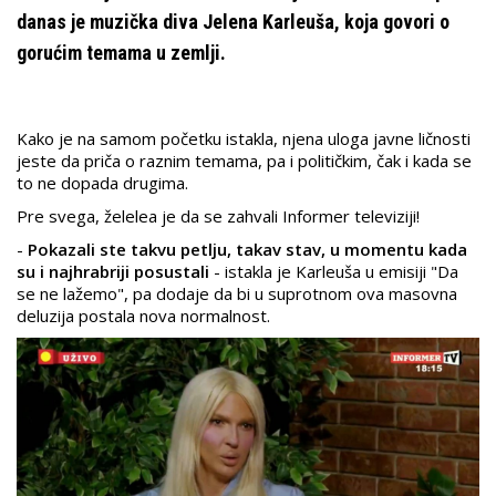
danas je muzička diva Jelena Karleuša, koja govori o
gorućim temama u zemlji.
Kako je na samom početku istakla, njena uloga javne ličnosti
jeste da priča o raznim temama, pa i političkim, čak i kada se
to ne dopada drugima.
Pre svega, želelea je da se zahvali Informer televiziji!
-
Pokazali ste takvu petlju, takav stav, u momentu kada
su i najhrabriji posustali
- istakla je Karleuša u emisiji "Da
se ne lažemo", pa dodaje da bi u suprotnom ova masovna
deluzija postala nova normalnost.