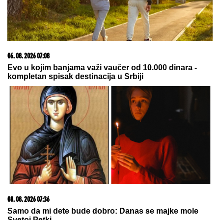
23. 07. 2026 12:47
Letnje večeri u gradu više nisu rezervisane za vikend:
Zašto sve više ljudi bira večeru koja se spontano
pretvori u druženje