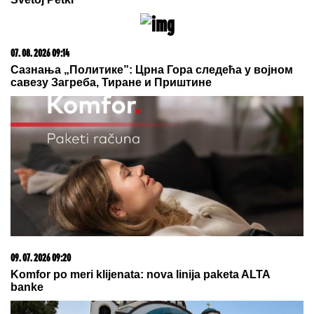
15. 07. 2026 07:44
Većina građana izgubi novac pre nego što stigne na
letovanje - ovih 7 troškova skoro niko ne planira
06. 08. 2026 07:08
Evo u kojim banjama važi vaučer od 10.000 dinara -
kompletan spisak destinacija u Srbiji