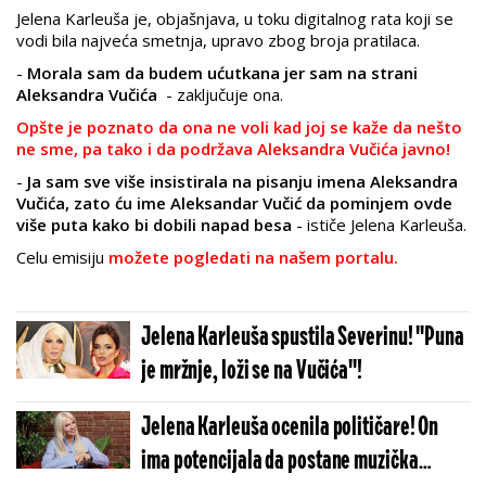
Jelena Karleuša je, objašnjava, u toku digitalnog rata koji se
vodi bila najveća smetnja, upravo zbog broja pratilaca.
-
Morala sam da budem ućutkana jer sam na strani
Aleksandra Vučića
- zaključuje ona.
Opšte je poznato da ona ne voli kad joj se kaže da nešto
ne sme, pa tako i da podržava Aleksandra Vučića javno!
-
Ja sam sve više insistirala na pisanju imena Aleksandra
Vučića, zato ću ime Aleksandar Vučić da pominjem ovde
više puta kako bi dobili napad besa
- ističe Jelena Karleuša.
Celu emisiju
možete pogledati na našem portalu.
Jelena Karleuša spustila Severinu! ''Puna
je mržnje, loži se na Vučića''!
Jelena Karleuša ocenila političare! On
ima potencijala da postane muzička