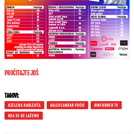
PROČITAJTE JOŠ
TAGOVI:
JELENA KARLEUŠA
ALEKSANDAR VUČIĆ
INFORMER TV
DA SE NE LAŽEMO