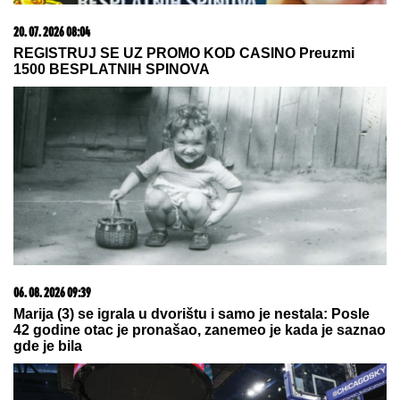
08. 08. 2026 22:01
NASTAVAK BORBE PROTIV POŽARA U
DELIBLATSKOJ PEŠČARI: Odbranjen Šumarak
08. 08. 2026 13:37
ZBOG ČEGA IMAMO PODOČNJAKE? 4 načina da ih