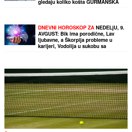
MOLITVA donosi ogroman mir i
blagoslov: Slavi se SVETA PETKA
TRNOVA
ON JE NOVI UČESNIK ELITE 10
Željko Mitrović potvrdio njegov
ulazak: Nestao iz javnosti, pa pravio
skandale i bio hapšen