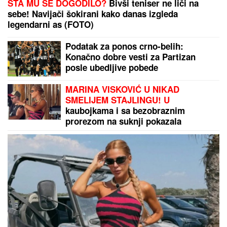
DŽEJEVA NAJVEĆA LJUBAV DANAS PROSLAVLJA
ROĐENDAN
Evo kako Andrijana sada izgleda: Nije u
kontaktu sa njegovim ćerkama, a jedan detalj svi
komentarišu
Konobari u Baru presvisnuli od
muke kada su videli KOLIKI BAKŠIŠ
su dobili na račun od 80 evra! A svi
gledaju koliko košta GURMANSKA
PLJESKAVICA - i evo kako
komentarišu NAPOJNICU
DNEVNI HOROSKOP ZA
NEDELjU, 9.
AVGUST: Bik ima porodične, Lav
ljubavne, a Škorpija probleme u
karijeri, Vodolija u sukobu sa
autoritetima