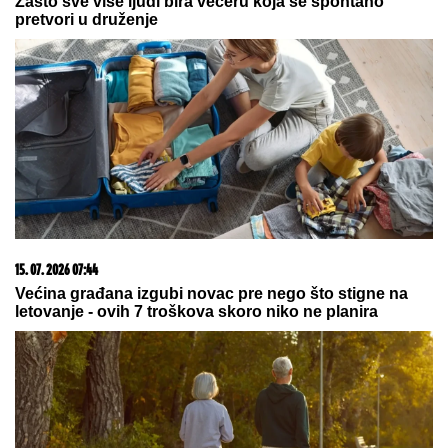
koncert u Dalmaciji! Hrvatski
političar nije birao reči
by Aklamator
03. 08. 2026 13:23
Hibrid broj 1 koji osvaja Evropu, sada po specijalnoj
akcijskoj ceni od 19.990€ do 31.8.