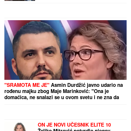
by Aklamator
PREPORUKA ZA VAS
"TO MU JE MOJ POKLON ZA SVADBU"
Jovana
Jeremić brutalno o Draganovoj veridbi, DETALJIMA
VENČANJA SA TIGROM, žestoko preti:"Nisam ušla
u pekaru da pravim kiflice" (VIDEO)