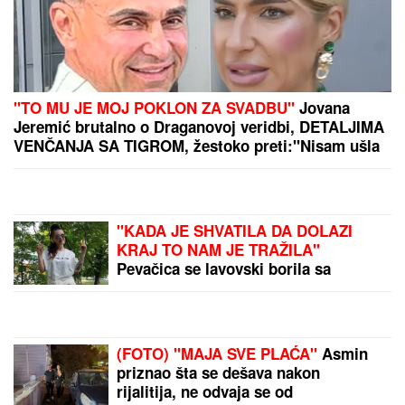
ODLUKA PADA 11.
AVGUSTA:
Ovaj čovek bi
mogao da bude novi
predsednik Mađarske
DETONACIJA NA MALOM
KALEMEGDANU!
"Delije"
u transu - Zvezda dovela
igrača Real Madrida!