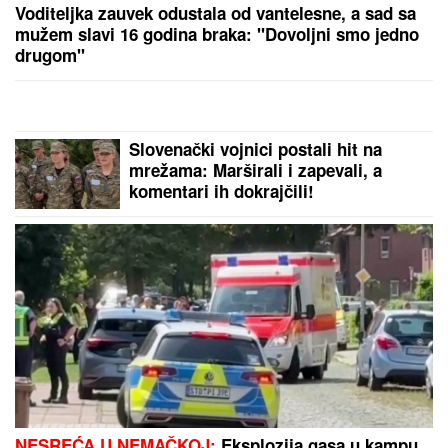
"SRAMOTA ME JE"
Asmin Durdžić javno udario na
rođenu majku zbog Maje Marinković: "Ona je
domaćica, ne snalazi se u ovom svetu i ne zna da
prestane"
ON JE NOVI UČESNIK ELITE 10
Željko Mitrović potvrdio njegov
ulazak: Nestao iz javnosti, pa pravio
skandale i bio hapšen
ORBAN POSETIO TRUBAČKU
LEGENDU
Mađarski političar uživa
na Saboru trubača u Guči: Pozdravio
se sa muzičarima i jeo svadbarski
kupus