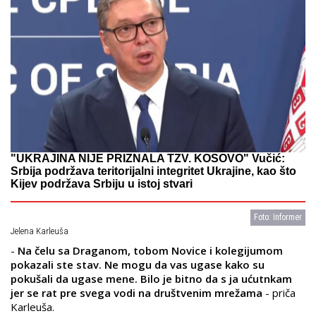
"UKRAJINA NIJE PRIZNALA TZV. KOSOVO" Vučić:
Srbija podržava teritorijalni integritet Ukrajine, kao što
Kijev podržava Srbiju u istoj stvari
Foto: Informer
Jelena Karleuša
-
Na čelu sa Draganom, tobom Novice i kolegijumom
pokazali ste stav. Ne mogu da vas ugase kako su
pokušali da ugase mene. Bilo je bitno da s ja ućutnkam
jer se rat pre svega vodi na društvenim mrežama
- priča
Karleuša.