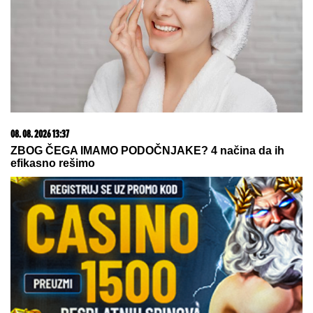
Zašto je važno ići na liturgiju: Nedeljom se porodica
okuplja pred Bogom
05. 08. 2026 06:45
Šta dete nasleđuje od oca, a šta od majke? Sve što
treba da znate o genetici