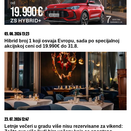
prorezom na suknji pokazala
izvajane noge, a onda je sevnulo i
više nego što je planirala (Foto)
MARINA VISKOVIĆ U NIKAD SMELIJEM
IZDANjU: U
kaubojkama i sa prorezom na suknji pokazala
izvajane noge, ali i nešto što nije htela (FOTO)
Ceca o tome ne želi da govori:
Ovako je Anastasija prekinula
porodičnu tradiciju dugu 30 godina,
donela je odluku i stavila tačku!
Jelena Karleuša napadnuta pred