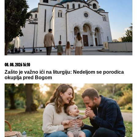
08. 08. 2026 07:36
Samo da mi dete bude dobro: Danas se majke mole
Svetoj Petki
07. 08. 2026 09:14
Сазнања „Политике”: Црна Гора следећа у војном
савезу Загреба, Тиране и Приштине