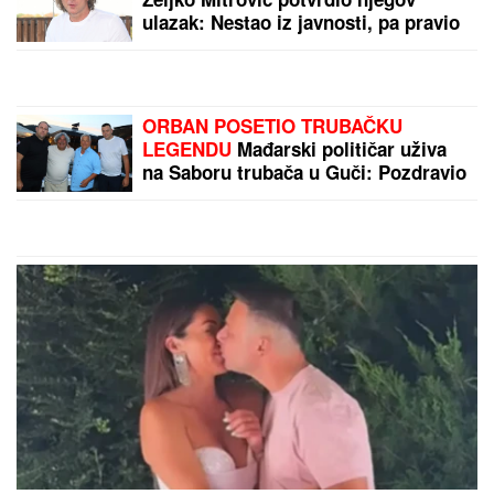
"KADA JE SHVATILA DA DOLAZI
KRAJ TO NAM JE TRAŽILA"
Pevačica se lavovski borila sa
karcinomom, pred smrt imala samo
jedan zahtev: "Trudimo se da joj
ispunimo želju"
(FOTO) "MAJA SVE PLAĆA"
Asmin
priznao šta se dešava nakon
rijalitija, ne odvaja se od
Marinkovićeve: Priznali kakav im je
odnos nakon skandala