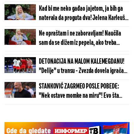
zvezda!
Kad bi me neko gađao jajetom, ja bih ga
naterala da proguta dva! Jelena Karleuša
spremna da brani Informer!
Ne opraštam i ne zaboravljam! Naučila
sam da se dižem iz pepela, ako treba
otvoriću nove profile, ali će mi sve platiti!
DETONACIJA NA MALOM KALEMEGDANU!
"Delije" u transu - Zvezda dovela igrača
Real Madrida!
STANKOVIĆ ZAGRMEO POSLE POBEDE:
"Nek ostave momke na miru"! Evo šta
kaže o isključenju golmana!