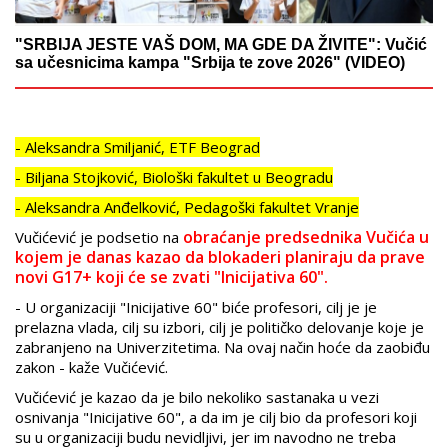
"SRBIJA JESTE VAŠ DOM, MA GDE DA ŽIVITE": Vučić
sa učesnicima kampa "Srbija te zove 2026" (VIDEO)
- Aleksandra Smiljanić, ETF Beograd
- Biljana Stojković, Biološki fakultet u Beogradu
- Aleksandra Anđelković, Pedagoški fakultet Vranje
obraćanje predsednika Vučića u
Vučićević je podsetio na
kojem je danas kazao da blokaderi planiraju da prave
novi G17+ koji će se zvati "Inicijativa 60".
- U organizaciji "Inicijative 60" biće profesori, cilj je je
prelazna vlada, cilj su izbori, cilj je političko delovanje koje je
zabranjeno na Univerzitetima. Na ovaj način hoće da zaobiđu
zakon - kaže Vučićević.
Vučićević je kazao da je bilo nekoliko sastanaka u vezi
osnivanja "Inicijative 60", a da im je cilj bio da profesori koji
su u organizaciji budu nevidljivi, jer im navodno ne treba