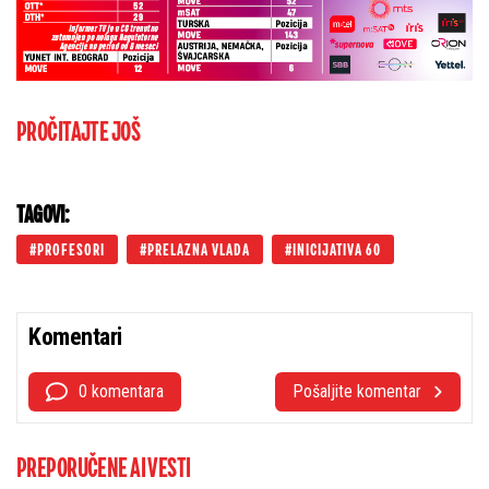
PROČITAJTE JOŠ
TAGOVI:
PROFESORI
PRELAZNA VLADA
INICIJATIVA 60
Komentari
0 komentara
Pošaljite komentar
PREPORUČENE AI VESTI