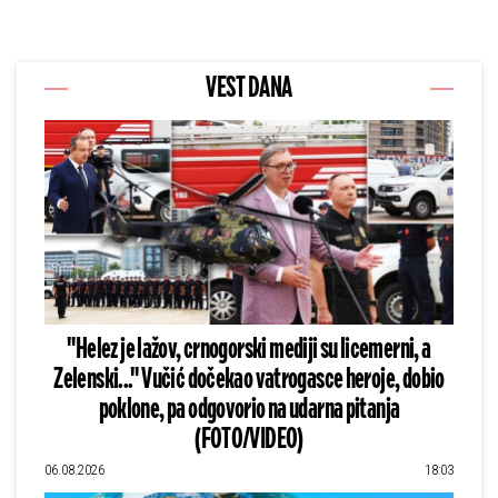
VEST DANA
"Helez je lažov, crnogorski mediji su licemerni, a
Zelenski..." Vučić dočekao vatrogasce heroje, dobio
poklone, pa odgovorio na udarna pitanja
(FOTO/VIDEO)
06.08.2026
18:03