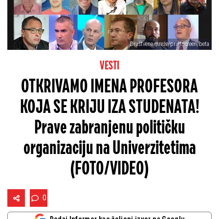
Društvene mreže/printscreen/beta
VESTI
OTKRIVAMO IMENA PROFESORA
KOJA SE KRIJU IZA STUDENATA!
Prave zabranjenu političku
organizaciju na Univerzitetima
(FOTO/VIDEO)
0