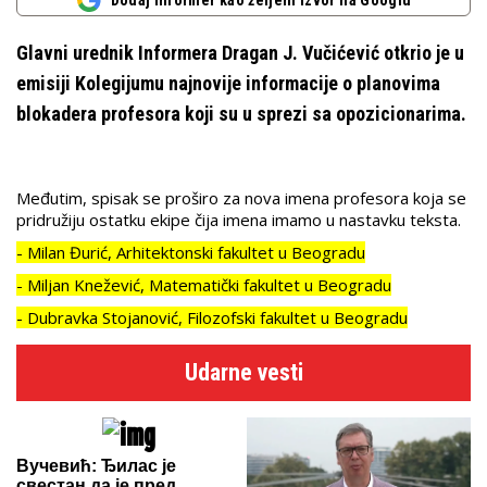
Dodaj Informer kao željeni izvor na Googlu
Glavni urednik Informera Dragan J. Vučićević otkrio je u
emisiji Kolegijumu najnovije informacije o planovima
blokadera profesora koji su u sprezi sa opozicionarima.
Međutim, spisak se proširo za nova imena profesora koja se
pridružiju ostatku ekipe čija imena imamo u nastavku teksta.
- Milan Đurić, Arhitektonski fakultet u Beogradu
- Miljan Knežević, Matematički fakultet u Beogradu
- Dubravka Stojanović, Filozofski fakultet u Beogradu
Udarne vesti
Вучевић: Ђилас је
свестан да је пред