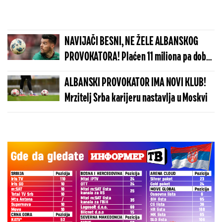
NAVIJAČI BESNI, NE ŽELE ALBANSKOG
PROVOKATORA! Plaćen 11 miliona pa dobio
brutalnu poruku
ALBANSKI PROVOKATOR IMA NOVI KLUB!
Mrzitelj Srba karijeru nastavlja u Moskvi