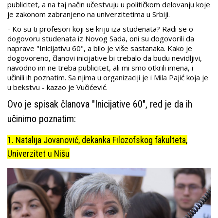
publicitet, a na taj način učestvuju u političkom delovanju koje
je zakonom zabranjeno na univerzitetima u Srbiji.
- Ko su ti profesori koji se kriju iza studenata? Radi se o
dogovoru studenata iz Novog Sada, oni su dogovorili da
naprave "Inicijativu 60", a bilo je više sastanaka. Kako je
dogovoreno, članovi inicijative bi trebalo da budu nevidljivi,
navodno im ne treba publicitet, ali mi smo otkrili imena, i
učinili ih poznatim. Sa njima u organizaciji je i Mila Pajić koja je
u bekstvu - kazao je Vučićević.
Ovo je spisak članova "Inicijative 60", red je da ih
učinimo poznatim:
1. Natalija Jovanović, dekanka Filozofskog fakulteta,
Univerzitet u Nišu