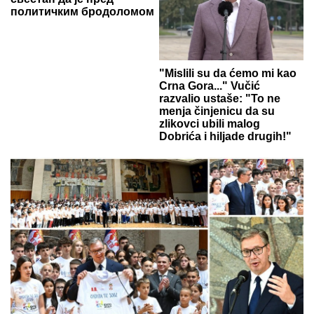
политичким бродоломом
"Mislili su da ćemo mi kao
Crna Gora..." Vučić
razvalio ustaše: "To ne
menja činjenicu da su
zlikovci ubili malog
Dobrića i hiljade drugih!"