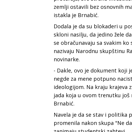
zemlji ostavili bez osnovnih ma
istakla je Brnabić.
Dodala je da su blokaderi u po
skloni nasilju, da jedino žele da
se obračunavaju sa svakim ko s
nazivaju Narodnu skupštinu Raj
novinarke.
- Dakle, ovo je dokument koji j
negde za mene potpuno nacisti
ideologijom. Na kraju krajeva 
jada koja u ovom trenutku još 
Brnabić.
Navela je da se stav i politika
promenila nakon skupa "Ne dam
zanimaju studentski zahtevi.