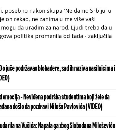
i, posebno nakon skupa 'Ne damo Srbiju' u
a je on rekao, ne zanimaju me više vaši
 mogu da uradim za narod. Ljudi treba da u
egova politika promenila od tada - zaključila
 Do juče podržavao blokadere, sad ih naziva nasilnicima i
IDEO)
d emocija - Neviđena podrška studentima koji žele da
rađana došlo da pozdravi Miloša Pavlovića (VIDEO)
udarila na Vučića: Napala ga zbog Slobodana Miloševića