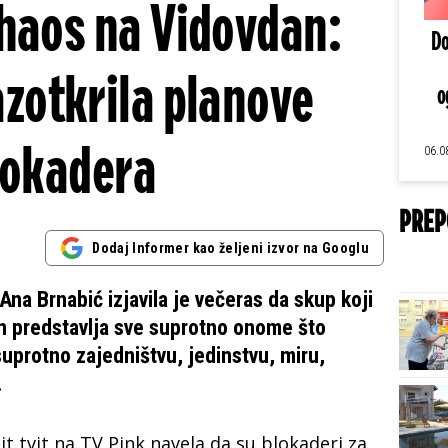
i haos na Vidovdan:
Do
azotkrila planove
o
lokadera
06.0
PREP
Dodaj Informer kao željeni izvor na Googlu
na Brnabić izjavila je večeras da skup koji
an predstavlja sve suprotno onome što
uprotno zajedništvu, jedinstvu, miru,
.
Hit tvit na TV Pink navela da su blokaderi za