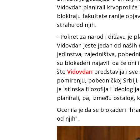
Vidovdan planirali krvoproliće 
blokiraju fakultete ranije objav
strahu od njih.
- Pokret za narod i državu je p
Vidovdan jeste jedan od naših n
jedinstva, zajedništva, pobedn
su blokaderi najavili da će oni
što
Vidovdan
predstavlja i sve
pomirenju, pobedničkoj Srbiji.
je istinska filozofija i ideologi
planirali, pa, između ostalog, k
Ocenila je da se blokaderi "hr
od njih".