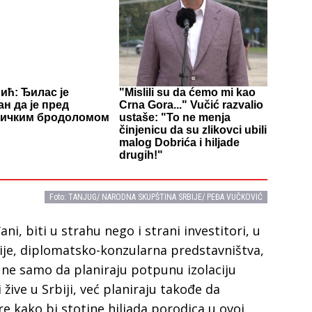
ић: Ђилас је
"Mislili su da ćemo mi kao
ан да је пред
Crna Gora..." Vučić razvalio
тичким бродоломом
ustaše: "To ne menja
činjenicu da su zlikovci ubili
malog Dobrića i hiljade
drugih!"
Foto: TANJUG/ NARODNA SKUPŠTINA SRBIJE/ PEĐA VUČKOVIĆ
ni, biti u strahu nego i strani investitori, u
ije, diplomatsko-konzularna predstavništva,
 ne samo da planiraju potpunu izolaciju
 žive u Srbiji, već planiraju takođe da
re kako bi stotine hiljada porodica u ovoj