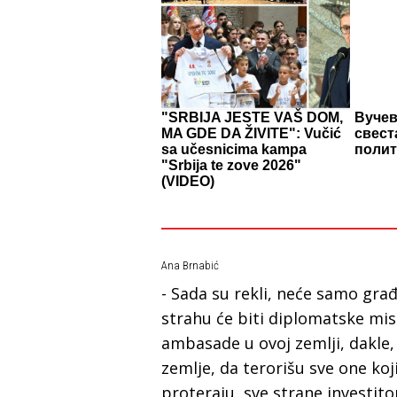
"SRBIJA JESTE VAŠ DOM,
Вучев
MA GDE DA ŽIVITE": Vučić
свест
sa učesnicima kampa
поли
"Srbija te zove 2026"
(VIDEO)
Ana Brnabić
- Sada su rekli, neće samo građa
strahu će biti diplomatske mis
ambasade u ovoj zemlji, dakle,
zemlje, da terorišu sve one koji
proteraju, sve strane investito