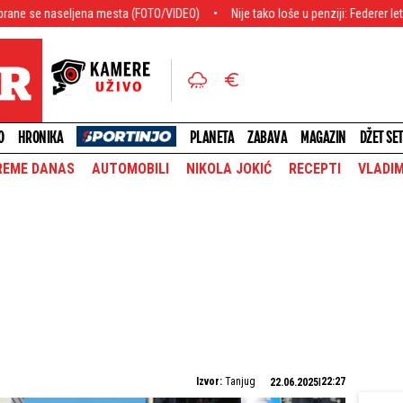
jena mesta (FOTO/VIDEO)
Nije tako loše u penziji: Federer letuje u komšiluku
O
HRONIKA
PLANETA
ZABAVA
MAGAZIN
DŽET SE
REME DANAS
AUTOMOBILI
NIKOLA JOKIĆ
RECEPTI
VLADIM
Izvor:
Tanjug
22:27
22.06.2025