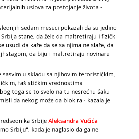
terijalnih uslova za postojanje života -
slednjih sedam meseci pokazali da su jedino
 Srbija stane, da žele da maltretiraju i fizički
e usudi da kaže da se sa njima ne slaže, da
hstagom, da biju i maltretiraju novinare i
e sasvim u skladu sa njihovim terorističkim,
čkim, fašističkim vrednostima i
zbog toga se to svelo na tu nesrećnu šaku
misli da nekog može da blokira - kazala je
 predsednika Srbije
Aleksandra Vučića
o Srbiju", kada je naglasio da ga ne