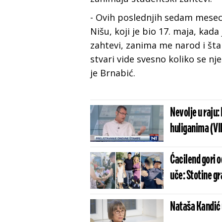
- Ovih poslednjih sedam mesec
Nišu, koji je bio 17. maja, kad
zahtevi, zanima me narod i šta
stvari vide svesno koliko se nj
je Brnabić.
Nevolje u raju:
huliganima (V
Ćacilend gori o
uče: Stotine g
Nataša Kandić 