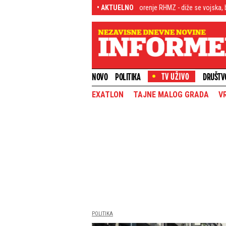
bo nad Srbijom! Stiglo novo upozorenje RHMZ - diže se vojska, brane se nasel
• AKTUELNO
NOVO
POLITIKA
DRUŠTV
EXATLON
TAJNE MALOG GRADA
V
POLITIKA