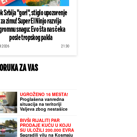
k Srbija "gori", stiglo upozorenje
za zimu! Super El Ninjo razvija
gromnu snagu: Evo šta nas čeka
posle tropskog pakla
8.2026
21:30
ORUKA ZA VAS
UGROŽENO 16 MESTA!
Proglašena vanredna
situacija na teritoriji
Valjeva zbog nestašice
vode
BIVŠI RIJALITI PAR
PRODAJE KUĆU U KOJU
SU ULOŽILI 200.000 EVRA
Sagradili vilu na Kosmaju