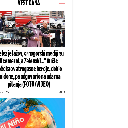
VEST DANA
lez je lažov, crnogorski mediji su
licemerni, a Zelenski..." Vučić
čekao vatrogasce heroje, dobio
oklone, pa odgovorio na udarna
pitanja (FOTO/VIDEO)
8.2026
18:03