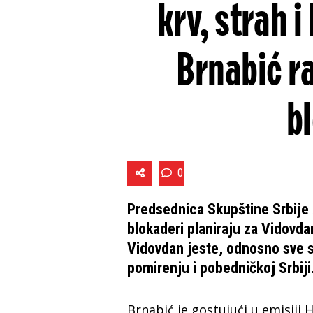
krv, strah 
Brnabić r
b
0
Predsednica Skupštine Srbije A
blokaderi planiraju za Vidovd
Vidovdan jeste, odnosno sve s
pomirenju i pobedničkoj Srbiji
Brnabić je gostujući u emisiji 