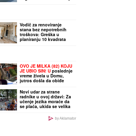
i pokrenuli biznis, a sada
im hitno treba novac: "To
je razlog prodaje"
Vodič za renoviranje
stana bez nepotrebnih
troškova: Greška u
planiranju 10 kvadrata
može da izvuče 7.000
evra iz džepa!
OVO JE MILKA (82) KOJU
JE UBIO SIN! U
poslednje
vreme živela u Domu,
jutros došla da obiđe
sina, a on je TUKAO DO
SMRTI! (FOTO, VIDEO)
Novi udar za strane
radnike u ovoj državi: Za
učenje jezika moraće da
se plaća, ukida se velika
pogodnost za strance
by Aklamator