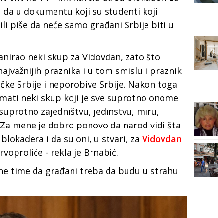
i da u dokumentu koji su studenti koji
ili piše da neće samo građani Srbije biti u
lanirao neki skup za Vidovdan, zato što
ajvažnijih praznika i u tom smislu i praznik
ičke Srbije i neporobive Srbije. Nakon toga
 imati neki skup koji je sve suprotno onome
 suprotno zajedništvu, jedinstvu, miru,
 Za mene je dobro ponovo da narod vidi šta
ja blokadera i da su oni, u stvari, za
Vidovdan
rvoproliće - rekla je Brnabić.
ane time da građani treba da budu u strahu