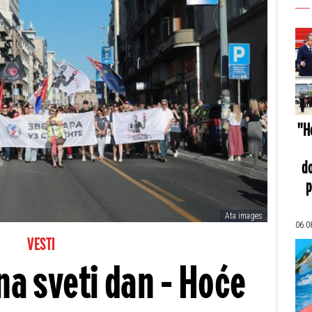
"He
do
p
Ata images
06.0
VESTI
 na sveti dan - Hoće