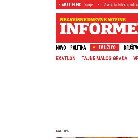
ion dolara, a tek sledi veliko povećanje
• AKTUELNO
Zvezda Intera pohvalio reprezentat
NOVO
POLITIKA
DRUŠTV
EXATLON
TAJNE MALOG GRADA
V
POLITIKA