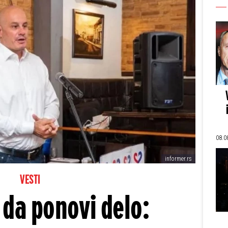
08.0
informer.rs
VESTI
da ponovi delo: