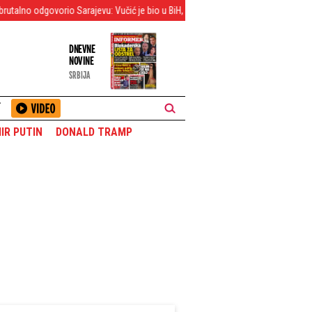
rio Sarajevu: Vučić je bio u BiH, bio vam je dostupan - Zašto ga niste priveli?
DNEVNE
NOVINE
SRBIJA
T
IR PUTIN
DONALD TRAMP