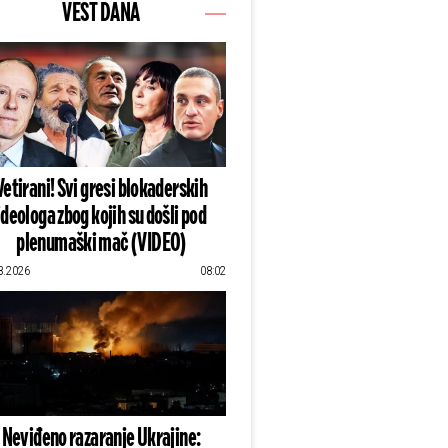
VEST DANA
Vetirani! Svi gresi blokaderskih
ideologa zbog kojih su došli pod
plenumaški mač (VIDEO)
8.2026
08:02
Neviđeno razaranje Ukrajine: