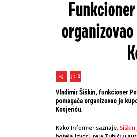
Funkcioner
organizovao 
K
0
Vladimir Šiškin, funkcioner P
pomagača organizovao je kupo
Kosjeriću.
Kako Informer saznaje,
Šiškin
hotela Izvor i sela Tubići u 