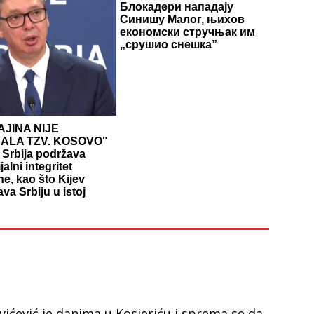
Блокадери нападају
Синишу Малог, њихов
економски стручњак им
„срушио снешка”
JINA NIJE
NALA TZV. KOSOVO"
 Srbija podržava
ijalni integritet
ne, kao što Kijev
va Srbiju u istoj
vićević je danima u Kosjeriću i sprema se da