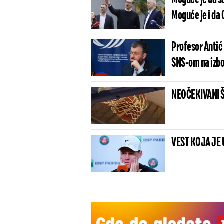
Moguće je da se
Moguće je i da
Profesor Antić 
SNS-om na izbo
NEOČEKIVANI ŠOK
VEST KOJA JE 