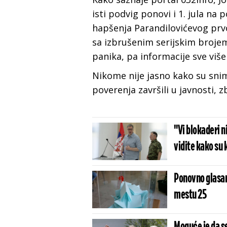
isti podvig ponovi i 1. jula n
hapšenja Parandilovićevog prvo
sa izbrušenim serijskim brojem
panika, pa informacije sve više
Nikome nije jasno kako su snim
poverenja završili u javnosti,
"Vi blokaderi 
vidite kako su 
Ponovno glasanj
mestu 25