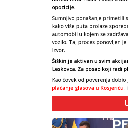
opozicije.
Sumnjivo ponašanje primetili s
kako više puta prolaze spored
automobil u kojem se zadržav
vozilo. Taj proces ponovljen je
Izvor.
Šiškin je aktivan u svim akcija
Leskovca. Za posao koji radi p
Kao čovek od poverenja dobio 
plaćanje glasova u Kosjeriću
,