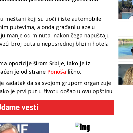
u meštani koji su uočili iste automobile
nim putevima, a onda građani ulaze u
aju manje od minuta, nakon čega napuštaju
 veći broj puta u neposrednoj blizini hotela
ma opozicije širom Srbije, iako je iz
laćen je od strane
Ponoša
lično.
je zadatak da sa svojom grupom organizuje
 iako je prvi put u životu došao u ovu opštinu.
Udarne vesti