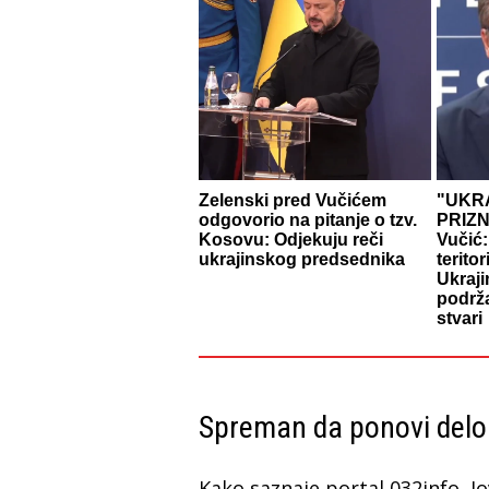
Zelenski pred Vučićem
"UKRA
odgovorio na pitanje o tzv.
PRIZ
Kosovu: Odjekuju reči
Vučić:
ukrajinskog predsednika
teritor
Ukraji
podrža
stvari
Spreman da ponovi delo
Kako saznaje portal 032info, Jo