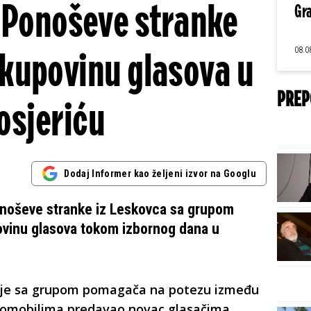
 Ponoševe stranke
Gra
08.0
kupovinu glasova u
PREP
osjeriću
Dodaj Informer kao željeni izvor na Googlu
onoševe stranke iz Leskovca sa grupom
vinu glasova tokom izbornog dana u
je sa grupom pomagača na potezu između
automobilima predavao novac glasačima