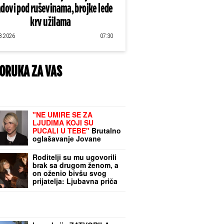
dovi pod ruševinama, brojke lede
krv u žilama
8.2026
07:30
ORUKA ZA VAS
"NE UMIRE SE ZA
LJUDIMA KOJI SU
PUCALI U TEBE"
Brutalno
oglašavanje Jovane
Jeremić 4 dana nakon
veridbe Dragana
Roditelji su mu ugovorili
Stankovića: "Znali su šta
brak sa drugom ženom, a
rade"
on oženio bivšu svog
prijatelja: Ljubavna priča
slavnog para je jedna od
najlepših, a malo ko zna
detalje