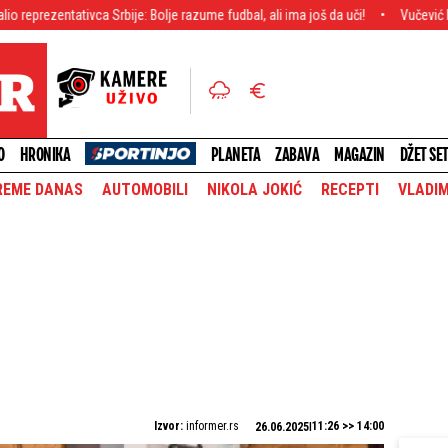
ivca Srbije: Bolje razume fudbal, ali ima još da uči!
Vučević brutalno odgovo
O
HRONIKA
PLANETA
ZABAVA
MAGAZIN
DŽET SE
REME DANAS
AUTOMOBILI
NIKOLA JOKIĆ
RECEPTI
VLADIM
Izvor:
informer.rs
11:26 >> 14:00
26.06.2025