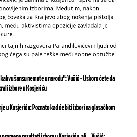
a ponovljenim izborima. Međutim, nakon
g čoveka za Kraljevo zbog nošenja pištolja
, među aktivistima opozicije zavladala je
 cure.
ci tajnih razgovora Parandilovićevih ljudi od
 zbog čega su pale teške međusobne optužbe.
nikakvu šansu nemate u narodu": Vučić - Uskoro ćete da
krali izbore u Kosjeriću
e u Kosjeriću: Poznato kad će biti izbori na glasačkom