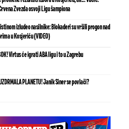
 promene rezultati izbora u Kosjeriću, ali... Vučić:
 Crvena Zvezda osvoji Ligu šampiona
istinom izludeo nasilnike: Blokaderi su vršili progon nad
rima u Kosjeriću (VIDEO)
! Virtus će igrati ABA ligu i to u Zagrebu
UZDRMALA PLANETU! Janik Siner se povlači?