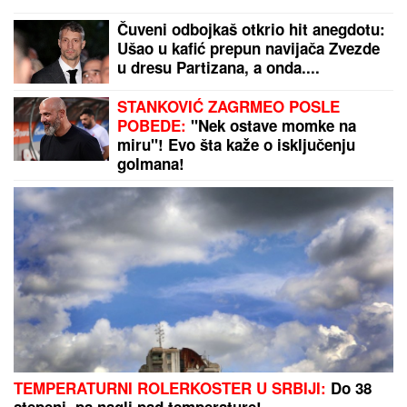
košta papreno: "Sa 34 godine zavolela pesak"
Rekordno uređenje prestonice:
Urađeno više nego ikada pre -
Beograd prolazi kroz najveću
transformaciju još od 1945. godine!
Evo zbog čega Luka Vujović i Anita
Stanojlović NE MOGU DA SE
VENČAJU U sve umešana njegova
bivša žena: "Mora da dođe u
Beograd"