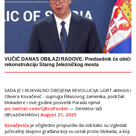
VUČIĆ DANAS OBILAZI RADOVE: Predsednik će obići
rekonstrukciju Starog železničkog mosta
SADA JE I BUKVALNO OBOJENA REVOLUCIJA: LGBT aktivisti i
Olivera Kovačević - supruga Đilasovog zamenika, podržali
blokadere i ove godine posvetili Paradu njima!
pic.twitter.com/CjBcoFoc6m
— Detektor laži
(@LaziDetektor)
August 21, 2025
Kovačevića
je očigledno propustila da vidi kako su izgledali
jučerašnji skupovi građana koji su ustali protiv blokada, a koji