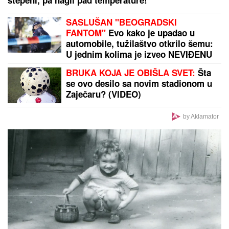
Bankrotirala naša pevačica! Marina zbog kuće na
Avali upala u finansijske probleme: "Dala sam sve
što sam imam"
Čuveni odbojkaš otkrio hit anegdotu:
Ušao u kafić prepun navijača Zvezde
u dresu Partizana, a onda....
STANKOVIĆ ZAGRMEO POSLE
POBEDE:
"Nek ostave momke na
miru"! Evo šta kaže o isključenju
golmana!