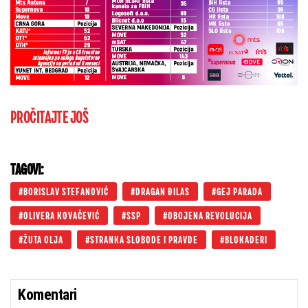
PROČITAJTE JOŠ
TAGOVI:
BORISLAV STEFANOVIĆ
DRAGAN ĐILAS
GEJ PARADA
OLIVERA KOVAČEVIĆ
SSP
OBOJENA REVOLUCIJA
ŽUTA OLJA
STRANKA SLOBODE I PRAVDE
BLOKADERI
Komentari