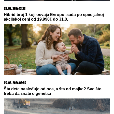
09. 08. 2026 06:26
Da li deca nasleđuju otpornost na stres? Evo šta kaže
nauka
15. 07. 2026 07:44
Većina građana izgubi novac pre nego što stigne na