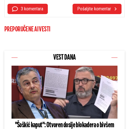
3 komentara
Pošaljite komentar
PREPORUČENE AI VESTI
VEST DANA
"Šoškić kaput": Otvoren dosije blokadera o bivšem