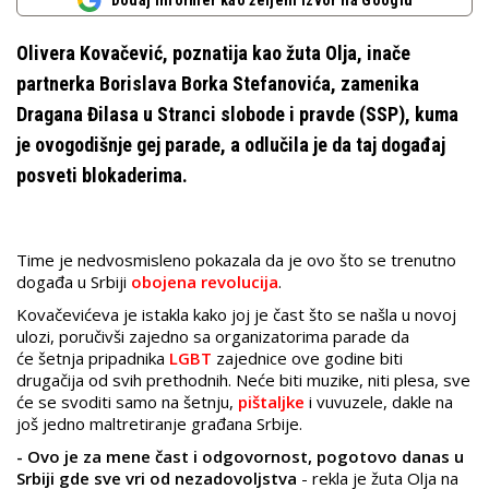
Dodaj Informer kao željeni izvor na Googlu
Olivera Kovačević, poznatija kao žuta Olja, inače
partnerka Borislava Borka Stefanovića, zamenika
Dragana Đilasa u Stranci slobode i pravde (SSP), kuma
je ovogodišnje gej parade, a odlučila je da taj događaj
posveti blokaderima.
Time je nedvosmisleno pokazala da je ovo što se trenutno
događa u Srbiji
obojena revolucija
.
Kovačevićeva je istakla kako joj je čast što se našla u novoj
ulozi, poručivši zajedno sa organizatorima parade da
će šetnja pripadnika
LGBT
zajednice ove godine biti
drugačija od svih prethodnih. Neće biti muzike, niti plesa, sve
će se svoditi samo na šetnju,
pištaljke
i vuvuzele, dakle na
još jedno maltretiranje građana Srbije.
- Ovo je za mene čast i odgovornost, pogotovo danas u
Srbiji gde sve vri od nezadovoljstva
- rekla je žuta Olja na