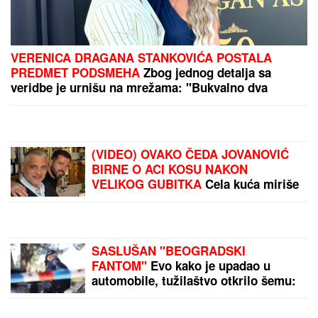
dete, da tako strada..."
(FOTO, VIDEO)
Ovaj predmet iz
Jugoslavije nekada je bio
sitnica: Svi su ga imali, a
danas za njega traže 200
evra (FOTO)
MREŽE GORE!
Stefan
Karić javno podelio
snimak Teodore Delić,
Bebica na aparatima
nakon ovog poteza
by Aklamator