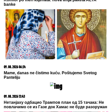
03. 08. 2026 07:31
25.000 kupaca već kupuje uz PerSu Extra. A ti? Saznaj
više
07. 08. 2026 09:14
Сазнања „Политике”: Црна Гора следећа у војном
савезу Загреба, Тиране и Приштине