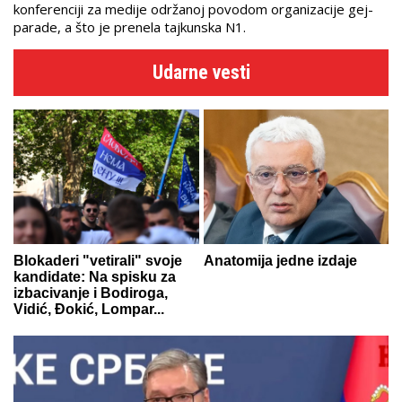
konferenciji za medije održanoj povodom organizacije gej-
parade, a što je prenela tajkunska N1.
Udarne vesti
Blokaderi "vetirali" svoje
Anatomija jedne izdaje
kandidate: Na spisku za
izbacivanje i Bodiroga,
Vidić, Đokić, Lompar...