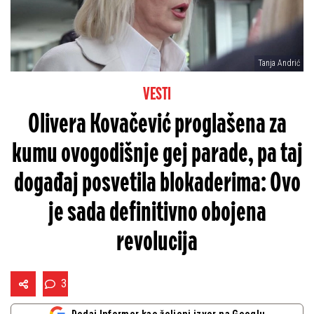
Tanja Andrić
VESTI
Olivera Kovačević proglašena za
kumu ovogodišnje gej parade, pa taj
događaj posvetila blokaderima: Ovo
je sada definitivno obojena
revolucija
3