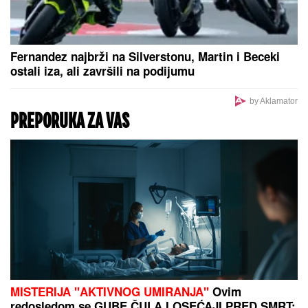
OVO JE NAJLEPŠA VILA U BEOGRADU
Naš
sportista kupio kuću od TRI MILIONA EVRA, a ne
živi u Srbiji: Ima privatan bazen i fitnes salu