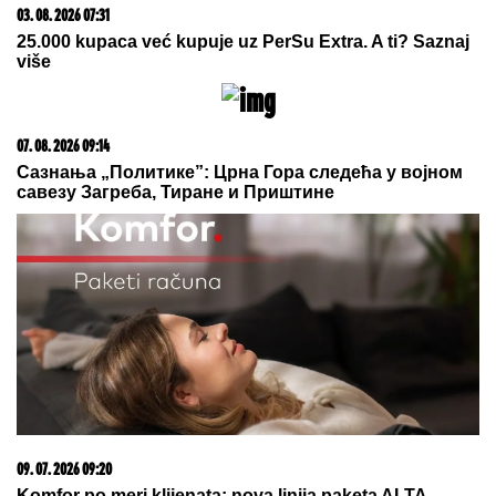
05. 08. 2026 06:45
Šta dete nasleđuje od oca, a šta od majke? Sve što
treba da znate o genetici
09. 08. 2026 13:51
Ko kontroliše svetske sirovine? Kina neprikosnovena,
a evo ko je odmah iza nje