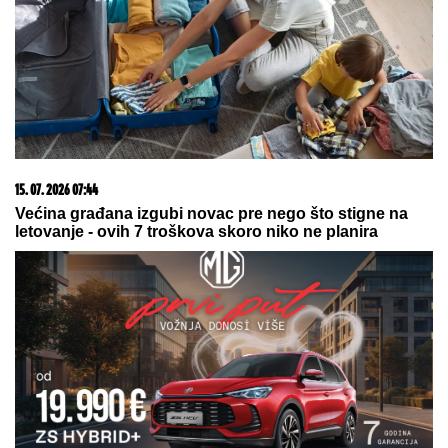
by Aklamator
06. 08. 2026 09:39
Marija (3) se igrala u dvorištu i samo je nestala: Posle
42 godine otac je pronašao, zanemeo je kada je saznao
gde je bila