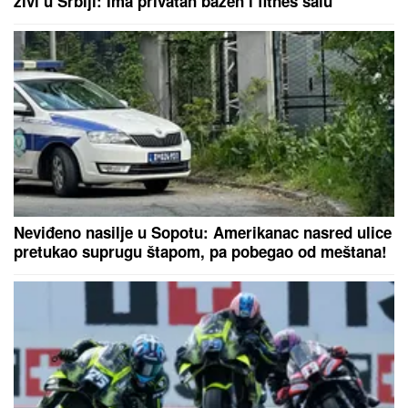
Horoskop za nedelju, 9, avgust: Jarac puca od
emocija, Ribe prave tajne planove, Rak uživa u
šetnji
"NIJE IH BILO POLA SATA, SVI SU
TO VIDELI"
Maja Marinković šokirala
tvrdnjama o aferi Stanije i Takija:
"Želi da bude sponzoruša, živi u
selendri"