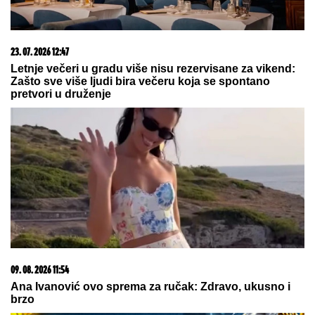
09. 08. 2026 06:24
Mame, danas ne čistimo kuću. Poštujemo Svetog
Panteliju
09. 08. 2026 13:43
Нетанјаху одбацио Трампов план од 15 тачака: Не
повлачимо се из Газе док Хамас не буде разоружан