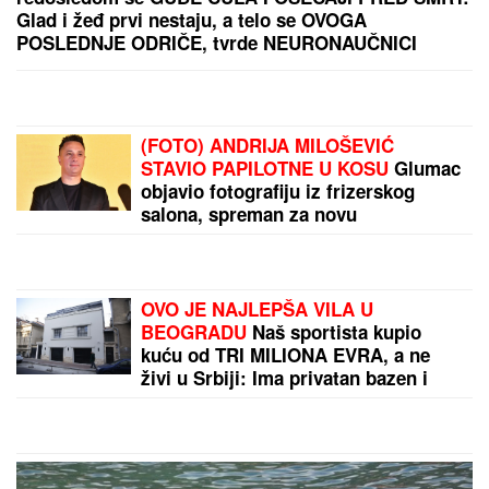
Neviđeno nasilje u Sopotu: Amerikanac nasred ulice
pretukao suprugu štapom, pa pobegao od meštana!
Fernandez najbrži na Silverstonu, Martin i Beceki
ostali iza, ali završili na podijumu
by Aklamator
PREPORUKA ZA VAS