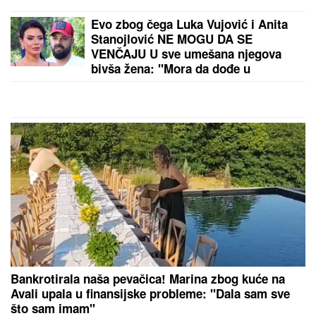
OVO JE NAJLEPŠA VILA U
BEOGRADU
Naš sportista kupio
kuću od TRI MILIONA EVRA, a ne
živi u Srbiji: Ima privatan bazen i
fitnes salu
PEVAČICA SPAKOVALA KOFERE I OTIŠLA IZ
BEOGRADA
Odmara na luks destinaciji gde noć