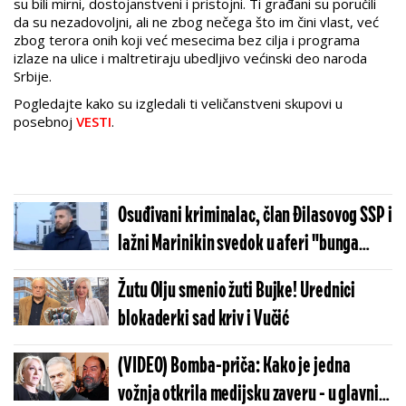
su bili mirni, dostojanstveni i pristojni. Ti građani su poručili
da su nezadovoljni, ali ne zbog nečega što im čini vlast, već
zbog terora onih koji već mesecima bez cilja i programa
izlaze na ulice i maltretiraju ubedljivo većinski deo naroda
Srbije.
Pogledajte kako su izgledali ti veličanstveni skupovi u
posebnoj
VESTI
.
Osuđivani kriminalac, član Đilasovog SSP i
lažni Marinikin svedok u aferi "bunga
bunga" predvodio napade na novinare
Žutu Olju smenio žuti Bujke! Urednici
Informera!
blokaderki sad kriv i Vučić
(VIDEO) Bomba-priča: Kako je jedna
vožnja otkrila medijsku zaveru - u glavnim