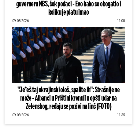
guverneru NBS, šok podaci - Evo kako se obogatio i
koliku je platu imao
09.08.2026
11:08
"Je*eš taj ukrajinski ološ, spalite ih": Strašnije ne
može - Albanci u Prištini krenuli u opšti udar na
Zelenskog, ređaju se pozivi na linč (FOTO)
09.08.2026
11:35