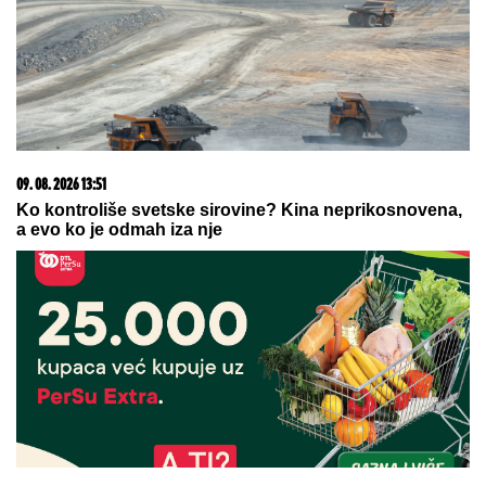
letovanje - ovih 7 troškova skoro niko ne planira
03. 08. 2026 13:23
Hibrid broj 1 koji osvaja Evropu, sada po specijalnoj
akcijskoj ceni od 19.990€ do 31.8.