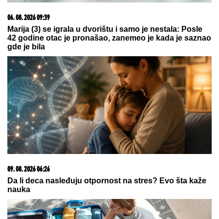
TEMPERATURNI ROLERKOSTER U SRBIJI:
Do 38
stepeni, pa nagli pad temperature!
SASLUŠAN "BEOGRADSKI
FANTOM"
Evo kako je upadao u
automobile, tužilaštvo otkrilo šemu:
U jednim kolima je izveo NEVIĐENU
PREVARU
BRUKA KOJA JE OBIŠLA SVET:
Šta
se ovo desilo sa novim stadionom u
Zaječaru? (VIDEO)