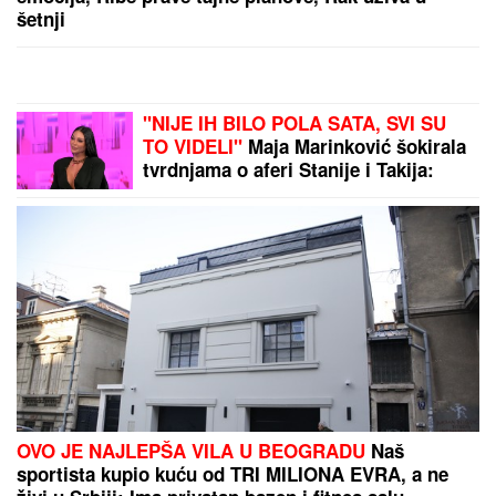
(FOTO) MALI ŽELJKO GRLI MAJKU NA PLAŽI U
CRNOJ GORI
Marija Kulić podelila fotografiju
Miljane sa sinom, jedan detalj svi komentarišu
MARINA VISKOVIĆ U NIKAD
SMELIJEM STAJLINGU! U
kaubojkama i sa bezobraznim
prorezom na suknji pokazala
izvajane noge, a onda je sevnulo i
više nego što je planirala (Foto)
"NISAM ZNALA ŠTA JE SMRSKANO
I IZVAĐENO IZ MOJE GLAVE"
Glumica je ovako govorila o jezivoj
nesreći:"Doktori su govorili da neću
moći da govorim"