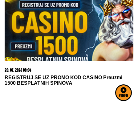
09. 08. 2026 13:36
Mreže gore zbog poteza Sofije Janićijević: Dočekala
raskid Marka i Sanje Grujić da uradio OVO (FOTO)
23. 07. 2026 12:47
VIDEO
Letnje večeri u gradu više nisu rezervisane za vikend:
Zašto sve više ljudi bira večeru koja se spontano
pretvori u druženje