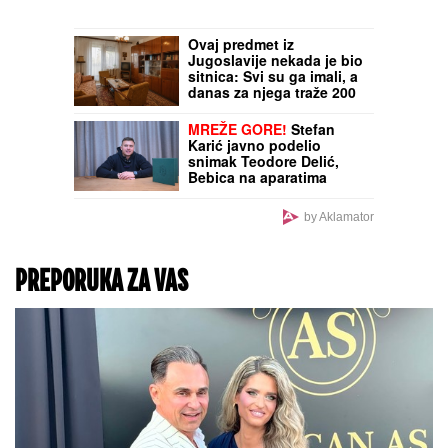
da završi 10 tona
ilegalnog pršuta: Sve
vodio čovek sa
nanogicom
KRENUO DA TRAŽI DRVA,
ONDA SU SE PROLOMILI
JAUCI KROZ NOĆ!
Jezivi
detalji tragedije u Borči,
mladić (28) upao u MULJ
dubok 5 metara: "Jadno