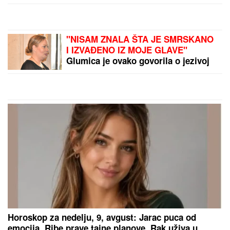
BIRNE O ACI KOSU NAKON
VELIKOG GUBITKA
Cela kuća miriše
na njegova omiljena jela: "On živi od
ljubavi"
SASLUŠAN "BEOGRADSKI
FANTOM"
Evo kako je upadao u
automobile, tužilaštvo otkrilo šemu:
U jednim kolima je izveo NEVIĐENU
PREVARU