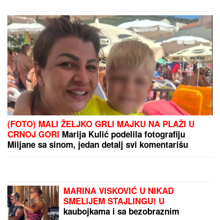
PREPORUKA ZA VAS
VERENICA DRAGANA STANKOVIĆA POSTALA
PREDMET PODSMEHA
Zbog jednog detalja sa
veridbe je urnišu na mrežama: "Bukvalno dva
dinara"
(VIDEO) OVAKO ČEDA JOVANOVIĆ