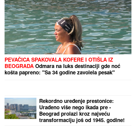
MISTERIJA "AKTIVNOG UMIRANJA"
Ovim
redosledom se GUBE ČULA I OSEĆAJI PRED SMRT:
Glad i žeđ prvi nestaju, a telo se OVOGA
POSLEDNJE ODRIČE, tvrde NEURONAUČNICI
(FOTO) ANDRIJA MILOŠEVIĆ
STAVIO PAPILOTNE U KOSU
Glumac
objavio fotografiju iz frizerskog
salona, spreman za novu
transformaciju