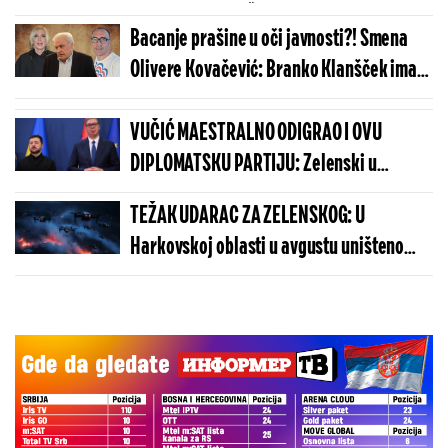
ulogama Borko, Žuta Olja i Draža Petrović
Bacanje prašine u oči javnosti?! Smena
Olivere Kovačević: Branko Klanšček ima
udarno pitanje za Bujoševića
VUČIĆ MAESTRALNO ODIGRAO I OVU
DIPLOMATSKU PARTIJU: Zelenski u
Beogradu potvrdio - Kosovo je Srbija
TEŽAK UDARAC ZA ZELENSKOG: U
Harkovskoj oblasti u avgustu uništeno
više od 100 „baba jaga“