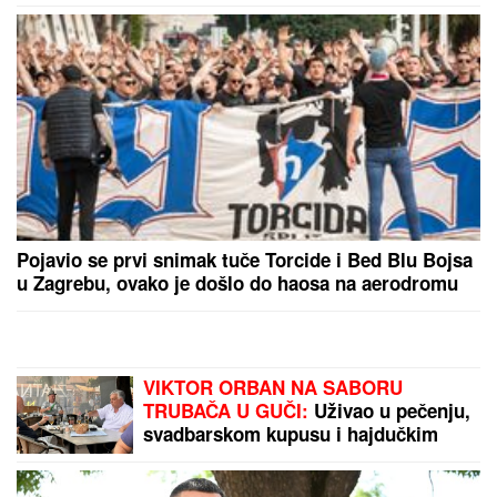
izgleda: A evo šta Čarls planira da
uradi dok mu snaja PUNI 45 GODINA
DOKTOR ČUBRILO
kaže da je ovo UBEDLJIVO
NAJZDRAVIJA HRANA NA SVETU, a evo koju
namirnicu nikada NE JEDE: "I moja baba je to znala,
a možda vam zvuči suludo"
Hitno uključivanje Mustafe Durdžića
u emisiju, otkrio detalje video poziva