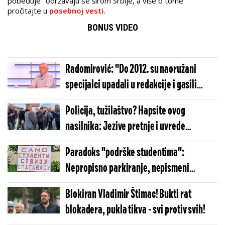
pobeđuje" održavaju se širom Srbije, a više o tome
pročitajte u
posebnoj vesti.
BONUS VIDEO
Radomirović: "Do 2012. su naoružani
specijalci upadali u redakcije i gasili
medije"
Policija, tužilaštvo? Hapsite ovog
nasilnika: Jezive pretnje i uvrede
aktivistima SNS (VIDEO)
Paradoks "podrške studentima":
Nepropisno parkiranje, nepismeni
transparenti i bekstvo Marinike
Blokiran Vladimir Štimac! Bukti rat
blokadera, pukla tikva - svi protiv svih!