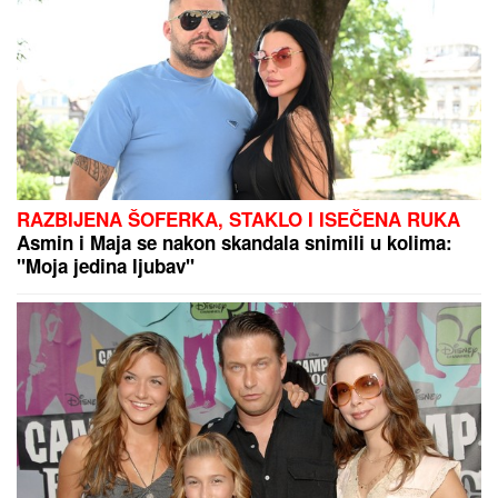
sa Majom: "Mevlida je ljuta na nju"
Besplatni dermatološki pregledi u
više sredina na Kosmetu