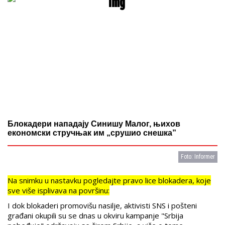
Блокадери нападају Синишу Малог, њихов
економски стручњак им „срушио снешка”
Foto: Informer
Na snimku u nastavku pogledajte pravo lice blokadera, koje
sve više isplivava na površinu:
I dok blokaderi promovišu nasilje, aktivisti SNS i pošteni
građani okupili su se dnas u okviru kampanje "Srbija