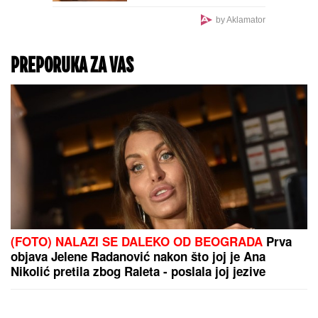
DONEO ODLUKU
Evo
kada Asmin Durdžić
napušta Srbiju i ide u
Dubrovnik: "Sto posto će
biti tada"