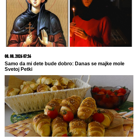
03. 08. 2026 07:31
25.000 kupaca već kupuje uz PerSu Extra. A ti? Saznaj
više
07. 08. 2026 09:14
Сазнања „Политике”: Црна Гора следећа у војном
савезу Загреба, Тиране и Приштине