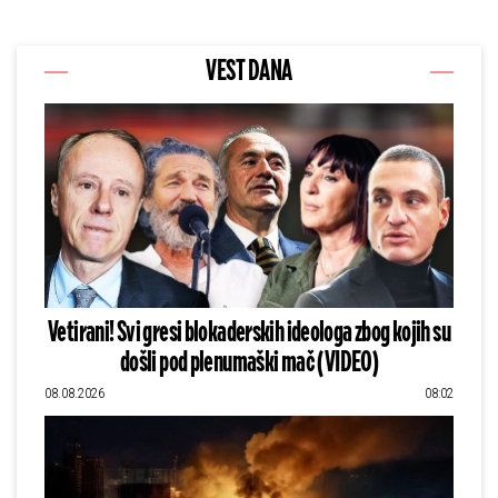
VEST DANA
Vetirani! Svi gresi blokaderskih ideologa zbog kojih su
došli pod plenumaški mač (VIDEO)
08.08.2026
08:02