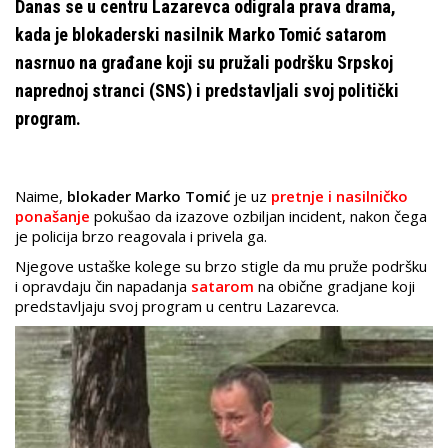
Danas se u centru Lazarevca odigrala prava drama,
kada je blokaderski nasilnik Marko Tomić satarom
nasrnuo na građane koji su pružali podršku Srpskoj
naprednoj stranci (SNS) i predstavljali svoj politički
program.
Naime,
blokader Marko Tomić
je uz
pretnje i nasilničko
ponašanje
pokušao da izazove ozbiljan incident, nakon čega
je policija brzo reagovala i privela ga.
Njegove ustaške kolege su brzo stigle da mu pruže podršku
i opravdaju čin napadanja
satarom
na obične gradjane koji
predstavljaju svoj program u centru Lazarevca.