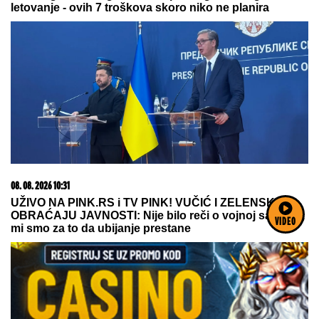
23. 07. 2026 12:47
Letnje večeri u gradu više nisu rezervisane za vikend:
Zašto sve više ljudi bira večeru koja se spontano
pretvori u druženje
VIDEO
07. 08. 2026 15:07
Блокадери померили своје границе: За пожаре је
крива Српска православна црква