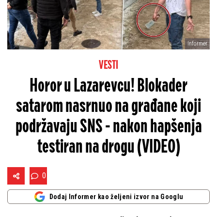
Informer
VESTI
Horor u Lazarevcu! Blokader
satarom nasrnuo na građane koji
podržavaju SNS - nakon hapšenja
testiran na drogu (VIDEO)
0
Dodaj Informer kao željeni izvor na Googlu