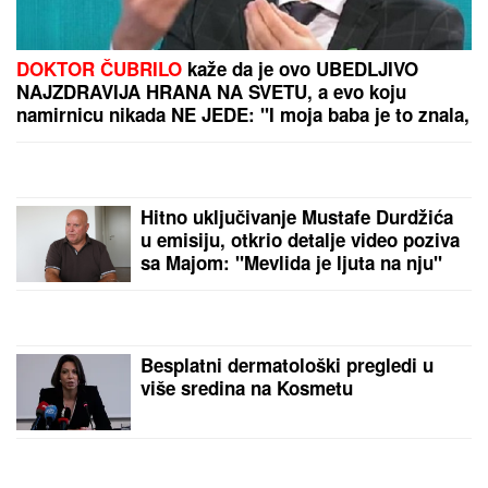
(FOTO) NALAZI SE DALEKO OD BEOGRADA
Prva
objava Jelene Radanović nakon što joj je Ana
Nikolić pretila zbog Raleta - poslala joj jezive
poruke
NAŠ GLUMAC (65) OŽENIO 32
GODINE MLAĐU KOLEGINICU
Upoznala ga dok je bila na fakultetu,
a sada pokazala čime se bavi pored
glume
Zna se da li će Kejt i Vilijam DANAS
ČESTITATI MEGAN MARKL
ROĐENDAN i još je gore nego što