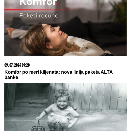
"HTEO JE DA NAS PRIJAVI CENTRU ZA SOCIJALNI
RAD"
Verica Rakočević na početku karijere prošla
kroz pakao, ove reč i danas joj odzvanjaju u ušima:
"Oduzeće vam decu"
GOCA BOŽINOVSKA SA
PORODICOM U GRČKOJ!
Snajka
Bojana grmi u kupaćem, pevačica se
sunča: Oglasila se sa jahte, ovako se
baškare (FOTO)
"VOLIM STARIJE DEVOJKE"
Mina i
Viktor progovorili o PRESELJENJU I
BRAKU, pa OPLELI po rijaliti
učesnicima: "Ledena kraljica je
opelješila deda Daneta (VIDEO)
by Aklamator