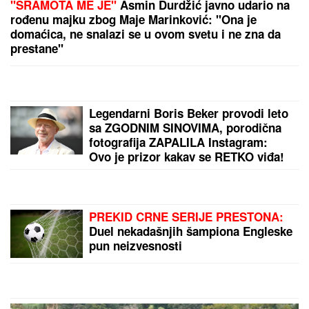
MINA VRBAŠKI POKAZALA VERENIČKI PRSTEN
Progovorila o svadbi sa Viktorom i Eliti 10:
"Tražimo stan, njegovi su me prihvatili" (Video)
DRAMA U OVČARSKO-
KABLARSKOJ KLISURI
Kolima
sleteo sa puta direktno u jezero, u
toku izvlačenje vozila (FOTO)
"ZBOG DOKTORKE SAM IZGUBILA
POSAO"
Poznata Srpkinja se uništila
estetskim zahvatima, pa vratila
prirodan izgled: Sada isplivala stara
fotka