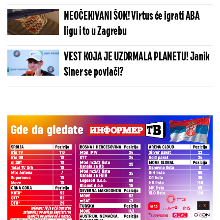
NEOČEKIVANI ŠOK! Virtus će igrati ABA
ligu i to u Zagrebu
VEST KOJA JE UZDRMALA PLANETU! Janik
Siner se povlači?