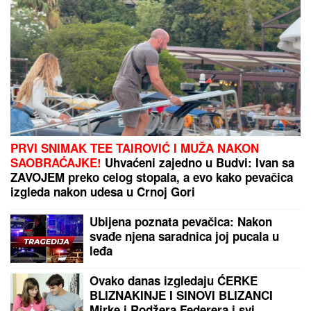
"SRAMOTA ME JE"
Asmin Durdžić javno udario na
rođenu majku zbog Maje Marinković: "Ona je
domaćica, ne snalazi se u ovom svetu i ne zna da
prestane"
Legendarni Boris Beker provodi leto
sa ZGODNIM SINOVIMA, porodična
fotografija ZAPALILA Instagram: