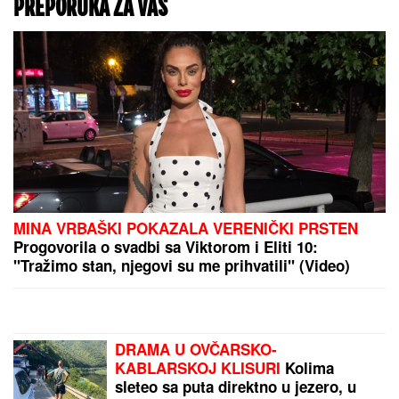
"Moja jedina ljubav"
Otac Hejli Biber, čuveni glumac, otkrio zašto je
NAPUSTIO HOLIVUD: "Nisam hteo da budem kao
Tom Kruz", sreću pronašao u religiji - zaradio
mnogo para, oženio najzgodniju, a Isus je njegova
stena