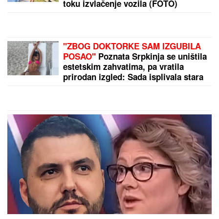
DNEVNI HOROSKOP ZA SUBOTU, 8. AVGUST:
Biku
stiže novac, Devica upoznaje nekoga preko posla,
Ribe rešavaju finansijska pitanja
by Aklamator
PREPORUKA ZA VAS