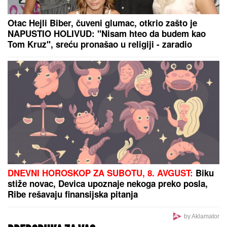
Pojavio se prvi snimak tuče Torcide i Bed Blu Bojsa
u Zagrebu, ovako je došlo do haosa na aerodromu
VIKTOR ORBAN NA SABORU
TRUBAČA U GUČI:
Uživao u pečenju,
svadbarskom kupusu i hajdučkim
ćevapima (FOTO)
RAZBIJENA ŠOFERKA, STAKLO I ISEČENA RUKA
Asmin i Maja se nakon skandala snimili u kolima: