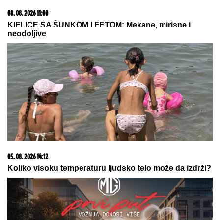
05. 08. 2026 06:45
Šta dete nasleđuje od oca, a šta od majke? Sve što
treba da znate o genetici
08. 08. 2026 07:36
Samo da mi dete bude dobro: Danas se majke mole