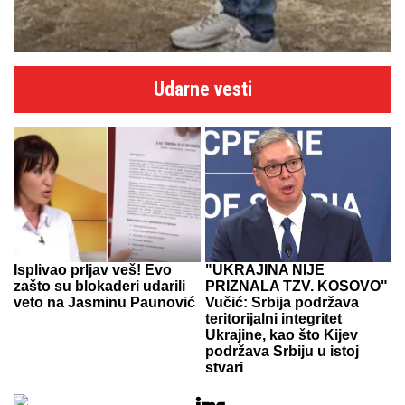
Udarne vesti
Isplivao prljav veš! Evo
"UKRAJINA NIJE
zašto su blokaderi udarili
PRIZNALA TZV. KOSOVO"
veto na Jasminu Paunović
Vučić: Srbija podržava
teritorijalni integritet
Ukrajine, kao što Kijev
podržava Srbiju u istoj
stvari