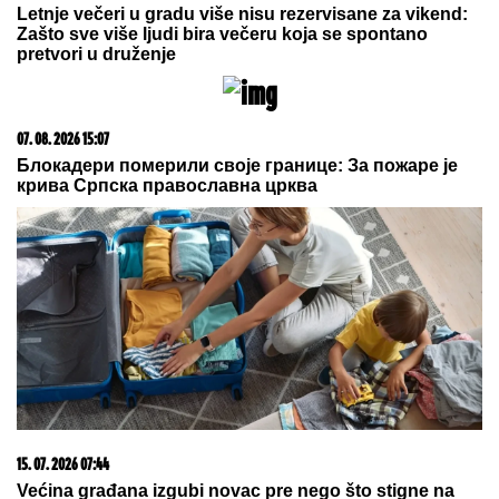
05. 08. 2026 14:12
Koliko visoku temperaturu ljudsko telo može da izdrži?
03. 08. 2026 13:23
Hibrid broj 1 koji osvaja Evropu, sada po specijalnoj
akcijskoj ceni od 19.990€ do 31.8.