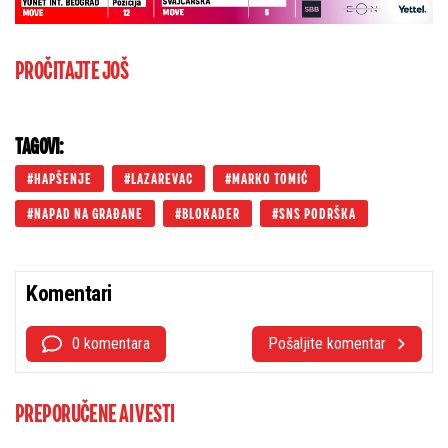
PROČITAJTE JOŠ
TAGOVI:
HAPŠENJE
LAZAREVAC
MARKO TOMIĆ
NAPAD NA GRAĐANE
BLOKADER
SNS PODRŠKA
Komentari
0 komentara
Pošaljite komentar
PREPORUČENE AI VESTI