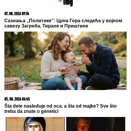
Komfor po meri klijenata: nova linija paketa ALTA
banke
06. 08. 2026 09:39
Marija (3) se igrala u dvorištu i samo je nestala: Posle
42 godine otac je pronašao, zanemeo je kada je saznao
gde je bila