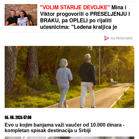
SAOBRAĆAJKE!
Uhvaćeni zajedno u Budvi: Ivan sa
ZAVOJEM preko celog stopala, a evo kako pevačica
izgleda nakon udesa u Crnoj Gori
Ubijena poznata pevačica: Nakon
svađe njena saradnica joj pucala u
leđa
Ovako danas izgledaju ĆERKE
BLIZNAKINJE I SINOVI BLIZANCI
Mirke i Rodžera Federera i svi
gledaju na koga liče! Morali da
zarađuju DŽEPERAC iako im je otac
milijarder: "Neka znaju da novac ne
pada sa neba"