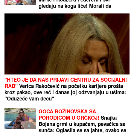
Ovo je prizor kakav se RETKO viđa!
PREKID CRNE SERIJE PRESTONA:
Duel nekadašnjih šampiona Engleske
pun neizvesnosti
PRVI SNIMAK TEE TAIROVIĆ I MUŽA NAKON