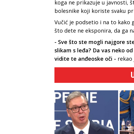
koga ne prikazuje u javnosti, š
bolesnike koji koriste svaku p
Vučić je podsetio i na to kako
što dete ne eksponira, da ga 
- Sve što ste mogli najgore ste
slikam s leđa? Da vas neko od
vidite te anđeoske oči -
rekao 