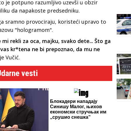
to je potpuno razumljivo uzevši u obzir
riliku da napakoste predsedniku.
 ga sramno provociraju, koristeći upravo to
nazovu "hologramom".
 mi rekli za oca, majku, svako dete... Što ga
 vas kr*tena ne bi prepoznao, da mu ne
je Vučić.
Udarne vesti
Блокадери нападају
Синишу Малог, њихов
економски стручњак им
„срушио снешка”