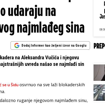
o udaraju na
Jas
vog najmlađeg sina
08.0
PREP
Dodaj Informer kao željeni izvor na Googlu
lokadera na Aleksandra Vučića i njegovu
ajstrašnijih uvreda našao se najmlađi sin
osvrnuo na sve laži blokaderskih
ć se u Šidu
ma.
dalozno ruganje njegovom najmlađem sinu,