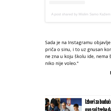
A post shared by Mislim Samo Kaže
Sada je na Instagramu objavlj
priča o sinu, i to uz gnusan k
ne zna u koju školu ide, nema 
niko nije voleo."
Izbori za buduć
ovo svi treba d