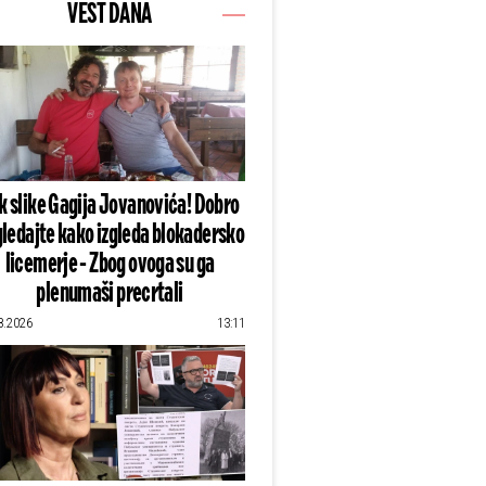
VEST DANA
k slike Gagija Jovanovića! Dobro
ledajte kako izgleda blokadersko
licemerje - Zbog ovoga su ga
plenumaši precrtali
8.2026
13:11