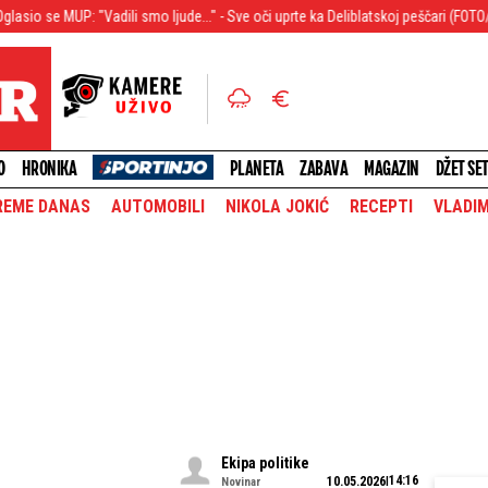
: "Vadili smo ljude..." - Sve oči uprte ka Deliblatskoj peščari (FOTO/VIDEO)
"
O
HRONIKA
PLANETA
ZABAVA
MAGAZIN
DŽET SE
REME DANAS
AUTOMOBILI
NIKOLA JOKIĆ
RECEPTI
VLADIM
Ekipa politike
14:16
10.05.2026
Novinar