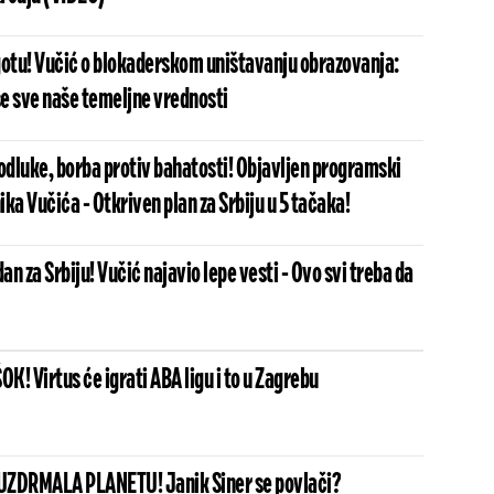
gotu! Vučić o blokaderskom uništavanju obrazovanja:
še sve naše temeljne vrednosti
odluke, borba protiv bahatosti! Objavljen programski
ka Vučića - Otkriven plan za Srbiju u 5 tačaka!
dan za Srbiju! Vučić najavio lepe vesti - Ovo svi treba da
! Virtus će igrati ABA ligu i to u Zagrebu
UZDRMALA PLANETU! Janik Siner se povlači?