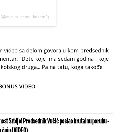
m (@mislim_samo_kazem2)
en video sa delom govora u kom predsednik
omentar: "Dete koje ima sedam godina i koje
školskog druga... Pa na tatu, koga takođe
BONUS VIDEO:
nost Srbije! Predsednik Vučić poslao brutalnu poruku -
a čuju (VIDEO)