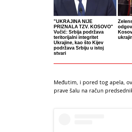
"UKRAJINA NIJE
Zelen
PRIZNALA TZV. KOSOVO"
odgovo
Vučić: Srbija podržava
Kosov
teritorijalni integritet
ukraj
Ukrajine, kao što Kijev
podržava Srbiju u istoj
stvari
Međutim, i pored tog apela, ov
prave šalu na račun predsedni