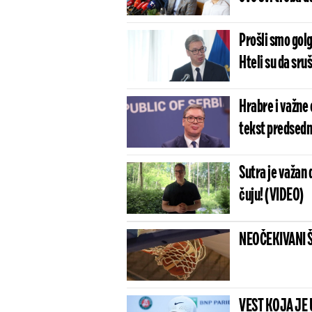
Prošli smo gol
Hteli su da sru
Hrabre i važne 
tekst predsedni
Sutra je važan 
čuju! (VIDEO)
NEOČEKIVANI ŠOK
VEST KOJA JE 