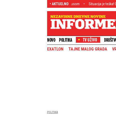
ijev sin zaigrao u pobedi nad Juventusom
• AKTUELNO
Situacija je teška! Oglasio se MUP
NOVO
POLITIKA
DRUŠTV
EXATLON
TAJNE MALOG GRADA
V
POLITIKA