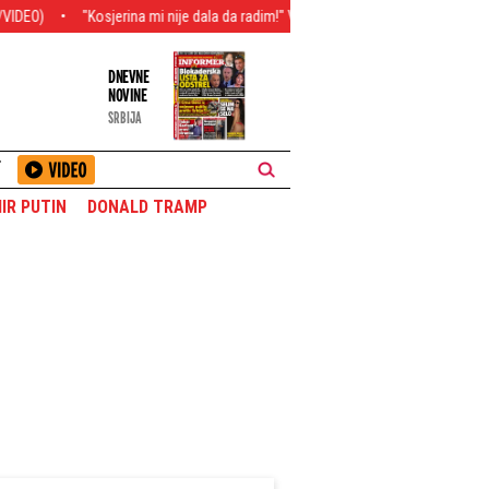
Kosjerina mi nije dala da radim!" Voditeljka RTS javno raskrinkala koleginicu
DNEVNE
NOVINE
SRBIJA
T
IR PUTIN
DONALD TRAMP