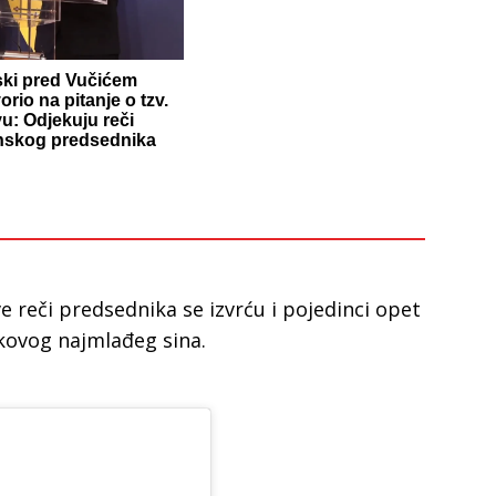
ski pred Vučićem
rio na pitanje o tzv.
u: Odjekuju reči
inskog predsednika
e reči predsednika se izvrću i pojedinci opet
kovog najmlađeg sina.