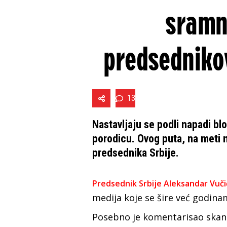
sramn
predsedniko
13
Nastavljaju se podli napadi b
porodicu. Ovog puta, na meti n
predsednika Srbije.
Predsednik Srbije Aleksandar Vuči
medija k
oje se šire već godina
Posebno je komentarisao skan