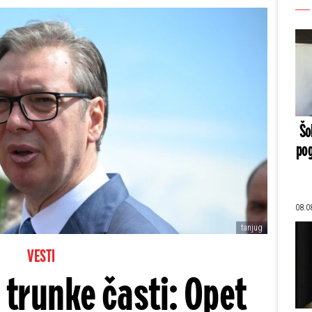
Šo
pog
08.0
tanjug
VESTI
 trunke časti: Opet