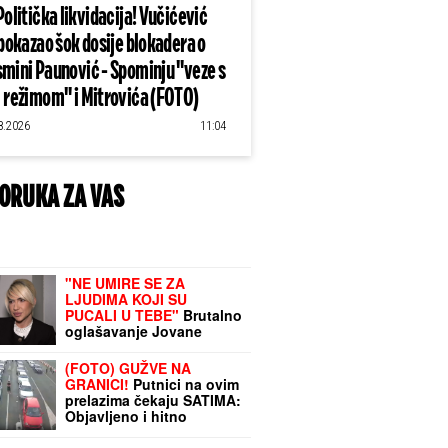
Politička likvidacija! Vučićević
pokazao šok dosije blokadera o
mini Paunović - Spominju "veze s
režimom" i Mitrovića (FOTO)
8.2026
11:04
ORUKA ZA VAS
"NE UMIRE SE ZA
LJUDIMA KOJI SU
PUCALI U TEBE"
Brutalno
oglašavanje Jovane
Jeremić 5 dana nakon
veridbe Dragana
(FOTO) GUŽVE NA
Stankovića: "Znali su šta
GRANICI!
Putnici na ovim
rade"
prelazima čekaju SATIMA:
Objavljeno i hitno
upozorenje AMSS