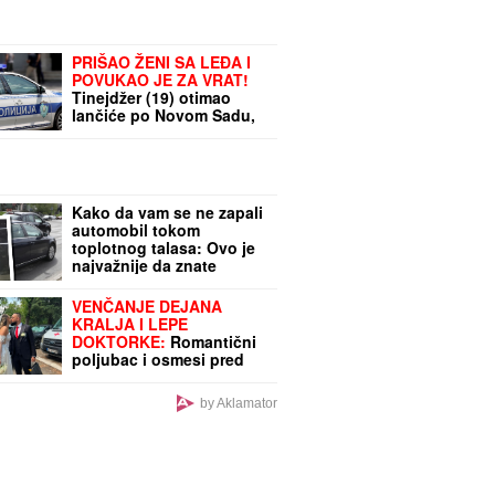
PRIŠAO ŽENI SA LEĐA I
POVUKAO JE ZA VRAT!
Tinejdžer (19) otimao
lančiće po Novom Sadu,
a onda napao policajce!
Kako da vam se ne zapali
automobil tokom
toplotnog talasa: Ovo je
najvažnije da znate
VENČANJE DEJANA
KRALJA I LEPE
DOKTORKE:
Romantični
poljubac i osmesi pred
CRKVENU CEREMONIJU,
a ovo mu je velika
by Aklamator
životnu želja!