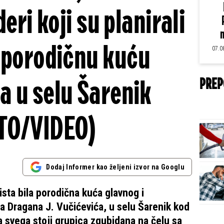
eri koji su planirali
m
 porodičnu kuću
07.0
a u selu Šarenik
PREP
TO/VIDEO)
Dodaj Informer kao željeni izvor na Googlu
sta bila porodična kuća glavnog i
 Dragana J. Vučićevića, u selu Šarenik kod
a svega stoji grupica zgubidana na čelu sa