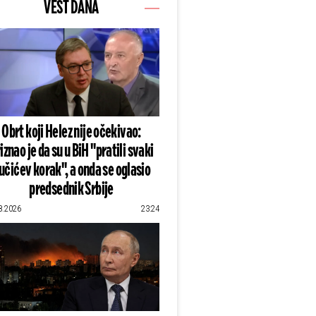
VEST DANA
Obrt koji Helez nije očekivao:
iznao je da su u BiH "pratili svaki
učićev korak", a onda se oglasio
predsednik Srbije
8.2026
23:24