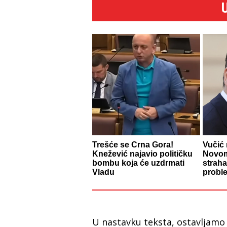
Trešće se Crna Gora!
Vučić 
Knežević najavio političku
Novom
bombu koja će uzdrmati
straha
Vladu
probl
U nastavku teksta, ostavljamo v