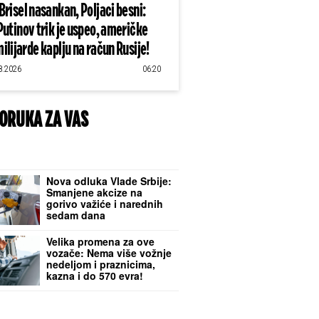
Brisel nasankan, Poljaci besni:
Putinov trik je uspeo, američke
ilijarde kaplju na račun Rusije!
8.2026
06:20
ORUKA ZA VAS
Nova odluka Vlade Srbije:
Smanjene akcize na
gorivo važiće i narednih
sedam dana
Velika promena za ove
vozače: Nema više vožnje
nedeljom i praznicima,
kazna i do 570 evra!
Zašto Nemačka planira
zabranu