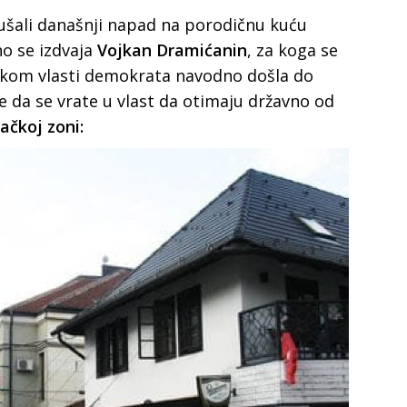
ušali današnji napad na porodičnu kuću
o se izdvaja
Vojkan Dramićanin
, za koga se
tokom vlasti demokrata navodno došla do
e da se vrate u vlast da otimaju državno od
ačkoj zoni: