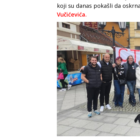
koji su danas pokašli da oskrn
Vučićevića.