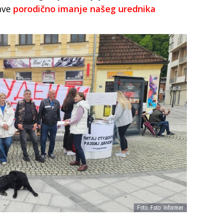
ave
porodično imanje našeg urednika
Foto: Foto: Informer