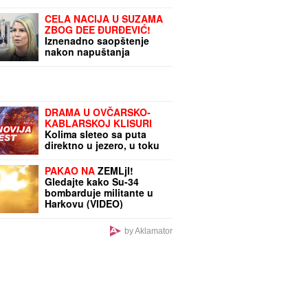
CELA NACIJA U SUZAMA
ZBOG DEE ĐURĐEVIĆ!
Iznenadno saopštenje
nakon napuštanja
porodilišta, ovo je
rasplakalo sve!
DRAMA U OVČARSKO-
KABLARSKOJ KLISURI
Kolima sleteo sa puta
direktno u jezero, u toku
izvlačenje vozila (FOTO)
PAKAO NA
ZEMLjI!
Gledajte kako Su-34
bombarduje militante u
Harkovu (VIDEO)
by Aklamator