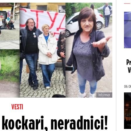
Pr
V
06.0
Informer
VESTI
 kockari, neradnici!