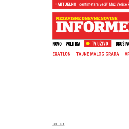
"Dovoljno da je za par centimetara veći!" Muž Verice Rakočević uporedio
• AKTUELNO
NOVO
POLITIKA
DRUŠTV
EXATLON
TAJNE MALOG GRADA
V
POLITIKA