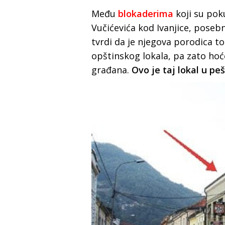
Među
blokaderima
koji su pok
Vučićevića kod Ivanjice, posebn
tvrdi da je njegova porodica 
opštinskog lokala, pa zato hoć
građana.
Ovo je taj lokal u peš