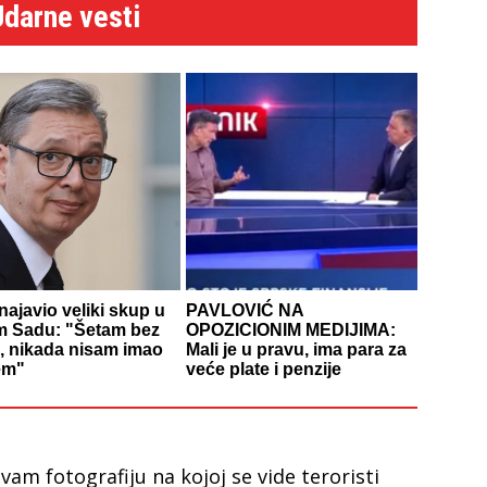
Udarne vesti
najavio veliki skup u
PAVLOVIĆ NA
 Sadu: "Šetam bez
OPOZICIONIM MEDIJIMA:
, nikada nisam imao
Mali je u pravu, ima para za
em"
veće plate i penzije
am fotografiju na kojoj se vide teroristi