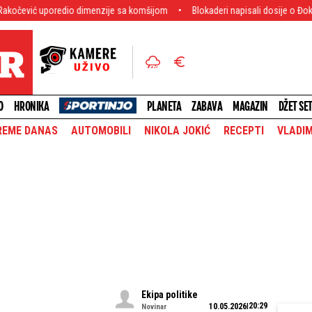
 dimenzije sa komšijom
Blokaderi napisali dosije o Đokiću na 39 strana! Do j
O
HRONIKA
PLANETA
ZABAVA
MAGAZIN
DŽET SE
REME DANAS
AUTOMOBILI
NIKOLA JOKIĆ
RECEPTI
VLADIM
Ekipa politike
20:29
10.05.2026
Novinar