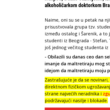
alkoholičarkom doktorkom Br
Naime, oni su se u petak na nj
prisustvovala grupa tzv. studen
između ostalog i Šarenik, a to 
studenti iz Beograda - Stefan, 
još jednog večitog studenta iz
- Obilazili su danas ceo dan s
imanje da maltretiraju mog stri
idejom da maltretiraju moju p
Zastrašujuće je da se novinari,
direktnom fizičkom ugrožavanju
strane najvećih neradnika i
zg
podržavajući nasilje i blokade.