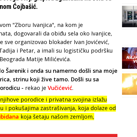
anom Ćojbašić.
ivom "Zboru Ivanjica", na kom je
ata, dogovarali da obiđu sela oko Ivanjice,
je sve organizovao blokader Ivan Jovićević,
Tadija i Petar, a imali su logističku podršku
 Beograda Matije Milićevića.
elo Šarenik i onda su namerno došli sna moje
ca, strinu koji žive tamo. Došli su sa
orodicu -
rekao je
Vučićević
.
 njihove porodice i privatna svojina izlažu
 i pokušajima zastrašivanja, koja dolaze od
ubidana
koja šetaju našom zemljom,