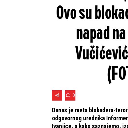
Ovo su blokad
napad na
Vučićević
(FO
0
Danas je meta blokadera-terori
odgovornog urednika Informera
Ivanjice, a kako saznajemo, iz