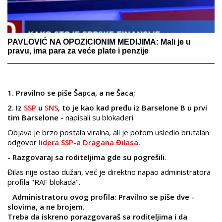
PAVLOVIĆ NA OPOZICIONIM MEDIJIMA: Mali je u
pravu, ima para za veće plate i penzije
1. Pravilno se piše Šapca, a ne Šaca;
2. Iz
SSP
u
SNS
, to je kao kad pređu iz Barselone B u prvi
tim Barselone
- napisali su blokaderi.
Objava je brzo postala viralna, ali je potom usledio brutalan
odgovor
lidera SSP-a Dragana Đilasa.
-
Razgovaraj sa roditeljima gde su pogrešili
.
Đilas nije ostao dužan, već je direktno napao administratora
profila "
RAF blokada"
.
-
Administratoru ovog profila: Pravilno se piše dve -
slovima, a ne brojem.
Treba da iskreno porazgovaraš sa roditeljima i da