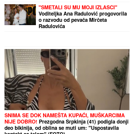
Zapamtite formulu 3-6-9 i svaki put
ćete dobiti SAVRŠEN PRELIV ZA
ZIMNICU: Lako se pamti, štedi
vreme, krastavci ostaju hrskavi, a
paradajz ne puca
Snimak muslimanskog para sa plaže izazvao haos
na internetu: Jedni brane njihov izbor, drugi ne
mogu da veruju!