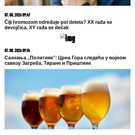
"SMETALI SU MU MOJI IZLASCI"
Voditeljka Ana Radulović progovorila
o razvodu od pevača Mirčeta
Radulovića