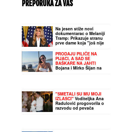
PREPORUKA ZA VAS
Na jesen stiže novi
dokumentarac o Melaniji
Tramp: Prikazuje stranu
prve dame koja "još nije
viđena"
PRODAJU PILIĆE NA
PIJACI, A SAD SE
BAŠKARE NA JAHTI