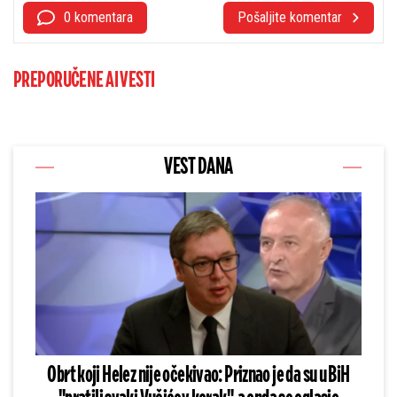
0 komentara
Pošaljite komentar
PREPORUČENE AI VESTI
VEST DANA
Obrt koji Helez nije očekivao: Priznao je da su u BiH