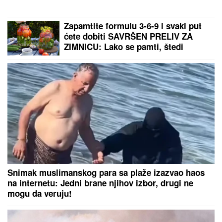
INSPEKCIJA UPALA NA IMANJE
VLADIMIRA TOMOVIĆA U BARU
Zatvorili mu objekat nakon što je
pokrenuo biznis, hitno se oglasio:
"Imamo zabranu"