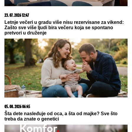
"MOŽDA JE ON SERIJSKI UBICA"
Žarko Popović za
Blic TV o misteriji ubistva lepe Ruskinje u
Beogradu: "Treba proveriti da nije još negde u Srbiji