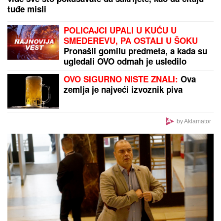
VODITELJKA RTS-A UŽIVA NA JAHTI
Zategnuta kao
praćka u 52. godini: Otkopčala košulju i pokazala
zašto važi za jednu od najzgodnijih (Foto)
by Aklamator
PREPORUKA ZA VAS
MILICA NAMAMILA PEKARA (73) ZBOG INTIMNIH
ODNOSA, PA GA ZVERSKI MUČILA DO SMRTI!