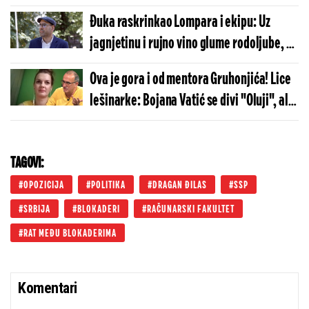
raspadu (VIDEO)
Đuka raskrinkao Lompara i ekipu: Uz
jagnjetinu i rujno vino glume rodoljube, pa
bi sa drugosrbijancima da ruše Vučića
Ova je gora i od mentora Gruhonjića! Lice
(VIDEO)
lešinarke: Bojana Vatić se divi "Oluji", ali
su objave iz novembra 2024. još jezivije
(FOTO)
TAGOVI:
OPOZICIJA
POLITIKA
DRAGAN ĐILAS
SSP
SRBIJA
BLOKADERI
RAČUNARSKI FAKULTET
RAT MEĐU BLOKADERIMA
Komentari