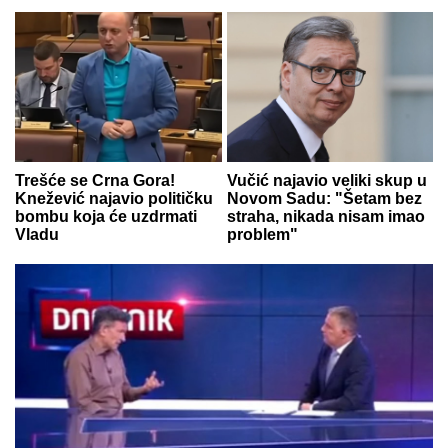
Trešće se Crna Gora!
Vučić najavio veliki skup u
Knežević najavio političku
Novom Sadu: "Šetam bez
bombu koja će uzdrmati
straha, nikada nisam imao
Vladu
problem"