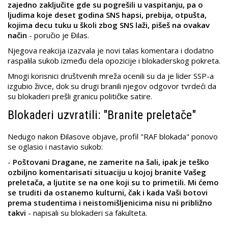
zajedno zaključite gde su pogrešili u vaspitanju, pa o
ljudima koje deset godina SNS hapsi, prebija, otpušta,
kojima decu tuku u školi zbog SNS laži, pišeš na ovakav
način
- poručio je Đilas.
Njegova reakcija izazvala je novi talas komentara i dodatno
raspalila sukob između dela opozicije i blokaderskog pokreta.
Mnogi korisnici društvenih mreža ocenili su da je lider SSP-a
izgubio živce, dok su drugi branili njegov odgovor tvrdeći da
su blokaderi prešli granicu političke satire.
Blokaderi uzvratili: "Branite preletače"
Nedugo nakon Đilasove objave, profil "RAF blokada" ponovo
se oglasio i nastavio sukob:
-
Poštovani Dragane, ne zamerite na šali, ipak je teško
ozbiljno komentarisati situaciju u kojoj branite Vašeg
preletača, a ljutite se na one koji su to primetili. Mi ćemo
se truditi da ostanemo kulturni, čak i kada Vaši botovi
prema studentima i neistomišljenicima nisu ni približno
takvi
- napisali su blokaderi sa fakulteta.