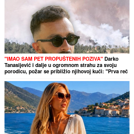
"ZLOČESTA, LJUBOMORNA BABA"
Dara Bubamara
UZVRATILA Cakani na prozivke, pa progovorila o
dečku i šokirala komentarom o Seki Aleksić (VIDEO)