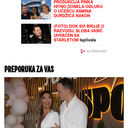
Bojana i Mirko Šijan na
letovanju, ona pokazala
zgodno i zategnuto telo
nakon dva porođaja
(FOTO)
"SMETALI SU MU MOJI
IZLASCI"
Voditeljka Ana
Radulović progovorila o
razvodu od pevača
Mirčeta Radulovića