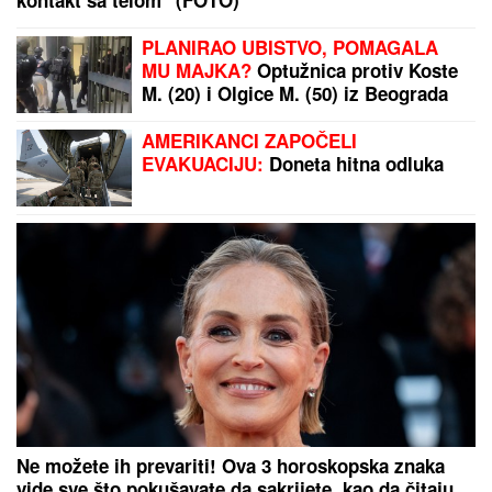
"IMAO SAM PET PROPUŠTENIH POZIVA"
Darko
Tanasijević i dalje u ogromnom strahu za svoju
porodicu, požar se približio njihovoj kući: "Prva reč
koju sam čuo - IZGOREĆEMO"