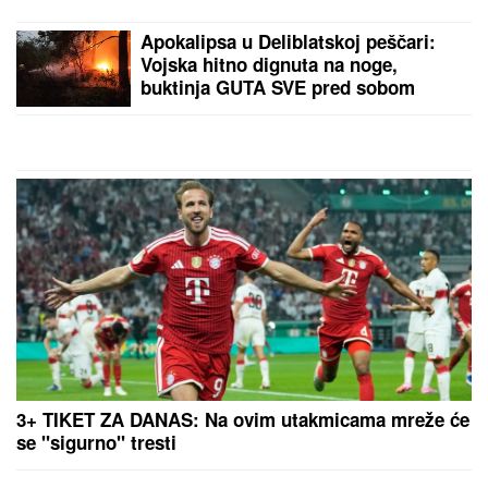
"ZLO ĆE SE PRETVARATI DA JE
DOBRO"
Dea Đurđević iznenadila
objavom, voditeljka podelila savet:
"Kad god vidiš zlo, veruj da je zlo"