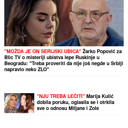
3+ TIKET ZA DANAS: Na ovim utakmicama mreže će
se "sigurno" tresti