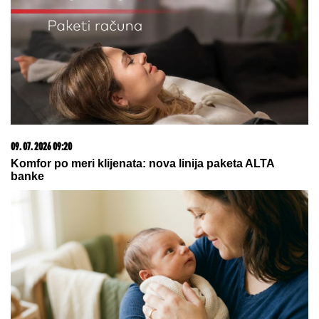
napravio neko ZLO"
"NJU TREBA LEČITI"
Marija Kulić
dobila poruku, oglasila se i otrkila
sve o odnosu Miljane i Zole