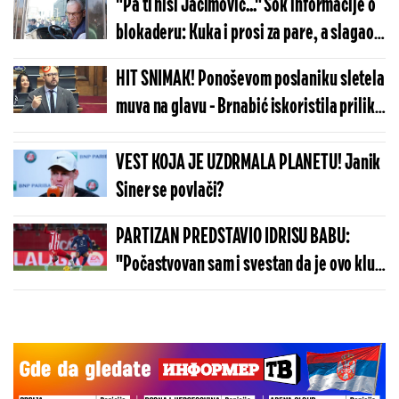
"Pa ti nisi Jaćimović..." Šok informacije o
blokaderu: Kuka i prosi za pare, a slagao
za prezime - Rođen u Hrvatskoj!?
HIT SNIMAK! Ponoševom poslaniku sletela
muva na glavu - Brnabić iskoristila priliku
da mu očita lekciju!
VEST KOJA JE UZDRMALA PLANETU! Janik
Siner se povlači?
PARTIZAN PREDSTAVIO IDRISU BABU:
"Počastvovan sam i svestan da je ovo klub
sa velikom istorijom"