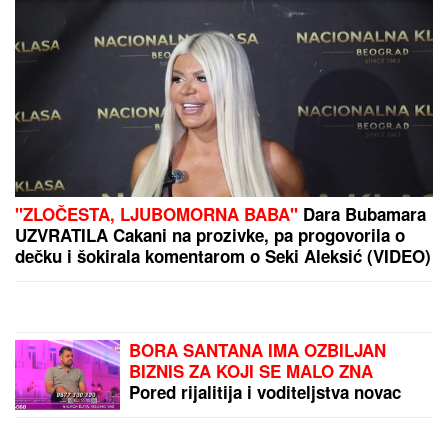
PREPORUKA ZA VAS
"SMETALI SU MU MOJI IZLASCI"
Voditeljka Ana
Radulović progovorila o razvodu od pevača Mirčeta
Radulovića