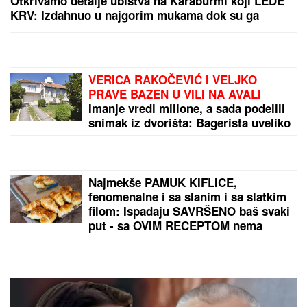
Apokalipsa u Deliblatskoj peščari:
Vojska hitno dignuta na noge,
buktinja GUTA SVE pred sobom