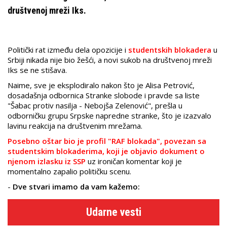
društvenoj mreži Iks.
Politički rat između dela opozicije i
studentskih blokadera
u
Srbiji nikada nije bio žešći, a novi sukob na društvenoj mreži
Iks se ne stišava.
Naime, sve je eksplodiralo nakon što je Alisa Petrović,
dosadašnja odbornica Stranke slobode i pravde sa liste
"Šabac protiv nasilja - Nebojša Zelenović", prešla u
odborničku grupu Srpske napredne stranke, što je izazvalo
lavinu reakcija na društvenim mrežama.
Posebno oštar bio je profil "RAF blokada", povezan sa
studentskim blokaderima, koji je objavio dokument o
njenom izlasku iz SSP
uz ironičan komentar koji je
momentalno zapalio političku scenu.
-
Dve stvari imamo da vam kažemo:
Udarne vesti