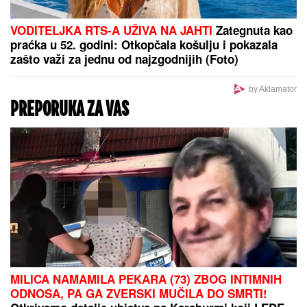
BORA SANTANA IMA OZBILJAN
BIZNIS ZA KOJI SE MALO ZNA
Pored rijalitija i voditeljstva novac
mu kaplje i od ovog posla: "Ljudi mi
dolaze svakodnevno"