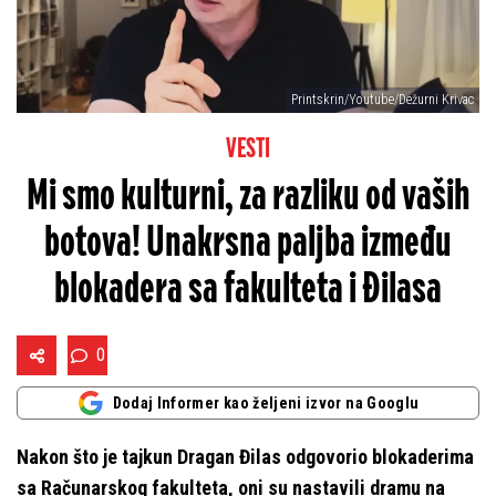
Printskrin/Youtube/Dežurni Krivac
VESTI
Mi smo kulturni, za razliku od vaših
botova! Unakrsna paljba između
blokadera sa fakulteta i Đilasa
0
Dodaj Informer kao željeni izvor na Googlu
Nakon što je tajkun Dragan Đilas odgovorio blokaderima
sa Računarskog fakulteta, oni su nastavili dramu na