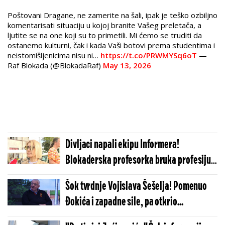
Poštovani Dragane, ne zamerite na šali, ipak je teško ozbiljno
komentarisati situaciju u kojoj branite Vašeg preletača, a
ljutite se na one koji su to primetili. Mi ćemo se truditi da
ostanemo kulturni, čak i kada Vaši botovi prema studentima i
neistomišljenicima nisu ni…
https://t.co/PRWMYSq6oT
—
Raf Blokada (@BlokadaRaf)
May 13, 2026
Divljaci napali ekipu Informera!
Blokaderska profesorka bruka profesiju:
"Šta te boli k***c kako se ja zovem?!"
Šok tvrdnje Vojislava Šešelja! Pomenuo
(FOTO/VIDEO)
Đokića i zapadne sile, pa otkrio...