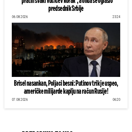
"pratili svaki Vučićev korak", a onda se oglasio
predsednik Srbije
06.08.2026
23:24
Brisel nasankan, Poljaci besni: Putinov trik je uspeo,
američke milijarde kaplju na račun Rusije!
07.08.2026
06:20