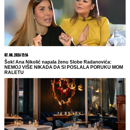
Najmekše PAMUK KIFLICE,
fenomenalne i sa slanim i sa slatkim
filom: Ispadaju SAVRŠENO baš svaki
put - sa OVIM RECEPTOM nema
greške