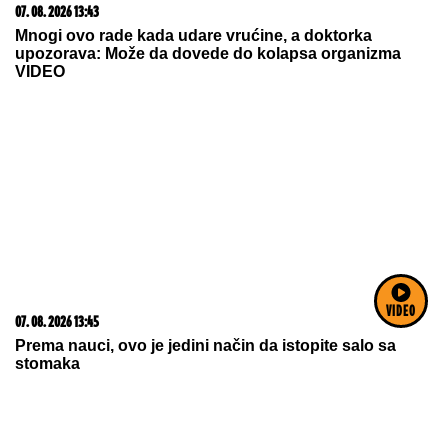
VIDEO
SNIMA SE DOK NAMEŠTA KUPAĆI, MUŠKARCIMA
NIJE DOBRO!
Prezgodna Srpkinja (41) podigla donji
deo bikinija, od oblina se muti um: "Uspostavila