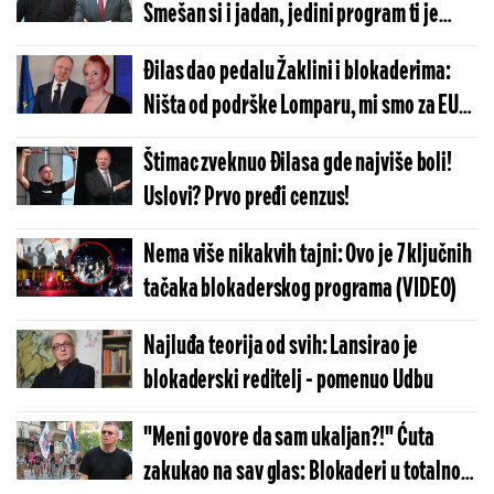
Smešan si i jadan, jedini program ti je
patološka mržnja prema Vučiću (FOTO)
Đilas dao pedalu Žaklini i blokaderima:
Ništa od podrške Lomparu, mi smo za EU
(VIDEO)
Štimac zveknuo Đilasa gde najviše boli!
Uslovi? Prvo pređi cenzus!
Nema više nikakvih tajni: Ovo je 7 ključnih
tačaka blokaderskog programa (VIDEO)
Najluđa teorija od svih: Lansirao je
blokaderski reditelj - pomenuo Udbu
"Meni govore da sam ukaljan?!" Ćuta
zakukao na sav glas: Blokaderi u totalnom