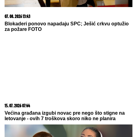
Otkrivamo detalje ubistva na Karaburmi koji LEDE
KRV: Izdahnuo u najgorim mukama dok su ga
osumnjičeni pljačkali
VERICA RAKOČEVIĆ I VELJKO
PRAVE BAZEN U VILI NA AVALI
Imanje vredi milione, a sada podelili
snimak iz dvorišta: Bagerista uveliko
izvodi radove (Video)