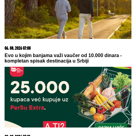
"U
ovim godinama MUŽEVI NAJČEŠĆE VARAJU":
Vladeta Jerotić upozorio da JEDAN SIGNAL žene
često ignorišu - zato brakovi pucaju
"VIDIMO VAŠE GAĆE",
odbornica se
uključila preko ZUMA na sednicu, a
onda je nastala haotična situacija:
Sileuta pod tušem dodatno zapržila
čorbu
"Roditelji dovedu decu u Dom i više
se NE INTERESUJU ZA NJIH" brigu