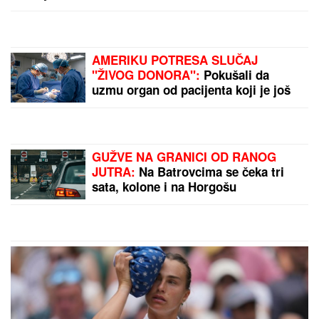
Stiže najmoćniji energetski dan u godini: 8. avgusta
otvara se LAVLJA KAPIJA, evo šta treba da uradite
za SREĆU I PARE
TEŠKO JE POVREĐENA!
Najnoviji
detalji ubadanja tinejdžerke (18) u
samom centru Beograda: Oglasili se
iz Hitne pomoći