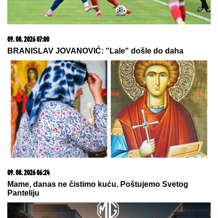
Crvena zvezda - Novi Pazar: Šok na "Marakani",
crveni karton za crveno-bele
NOVE TENZIJE IZMEĐU
GRENLANDA I SAD:
Stiglo ozbiljno
upozorenje Trampu i Amerikancima
(VIDEO) TRUDNA ANITA DOVEZLA
LUKU NA PINK
Strasno se grle i
ljube u kolima, ne pušta ga: Blista
pred porođaj
by Aklamator