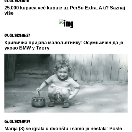
o njima preuzimaju MONAHINJE IZ
POMORAVLJA koje su im i OTAC I
MAJKA! Veruje se da ih SVETA
PETKA ČUVA - priča koju svi treba
da znaju
Monika Beluči (61) stigla u Švajcarsku i svi gledaju
KAKVE FARMERKE NOSI - najređe je viđamo u
ovom izdanju, a baš joj pristaje: Odabrala model
koji izdužuje figuru, a onda se vratila
prepoznatljivom stilu