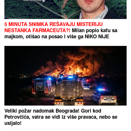
(FOTO) MINI BELA HALJINA I IZVAJANE NOGE
Ćerka Goce Tržan objavila sliku iz provoda, mreže
se usijale