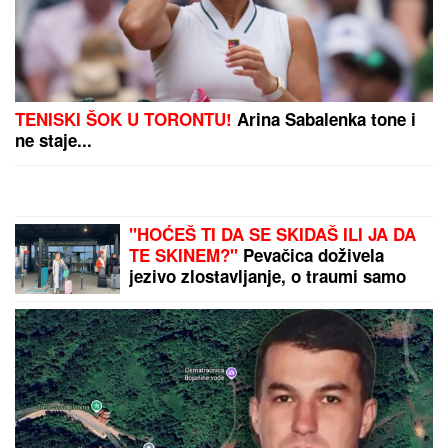
ORBAN POSETIO TRUBAČKU
LEGENDU
Mađarski političar uživa
na Saboru trubača u Guči: Pozdravio
se sa muzičarima i jeo svadbarski
kupus