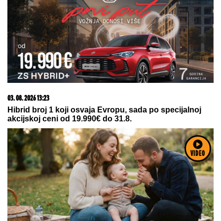
06. 08. 2026 07:08
Evo u kojim banjama važi vaučer od 10.000 dinara -
kompletan spisak destinacija u Srbiji
VIDEO