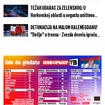
"stokom" zbog podrške Vučiću!
TEŽAK UDARAC ZA ZELENSKOG: U
Harkovskoj oblasti u avgustu uništeno
više od 100 „baba jaga“
DETONACIJA NA MALOM KALEMEGDANU!
"Delije" u transu - Zvezda dovela igrača
Real Madrida!