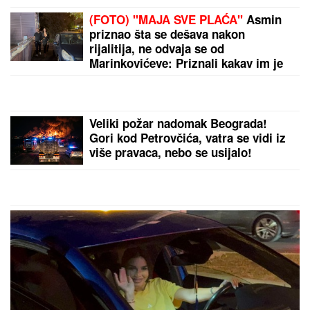
"HOĆEŠ TI DA SE SKIDAŠ ILI JA DA
TE SKINEM?"
Pevačica doživela
jezivo zlostavljanje, o traumi samo
jednom govorila: "Ceo dan sam bila
zaključana"