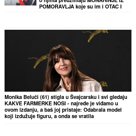
TENISKI ŠOK U TORONTU!
Arina Sabalenka tone i
ne staje...