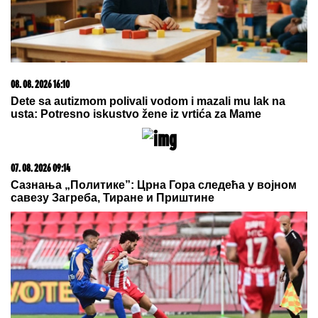
Paparaco: Uhvatili smo trudnu Anitu Stanojlović i
Luku Vujovića!
"MNOGO SAM TUŽAN, POČIVAJ U
MIRU"
Pevačica umrla nakon borbe
sa leukemijom, imala transplantaciju
koštane srži, pa se stanje pogoršalo:
Emir Habibović se oprostio
"Kriminalci plaču kad me vide!"
Mnogi ne znaju čime se nekadašnji
voditelj Lude kuće bavi daleko od
Srbije