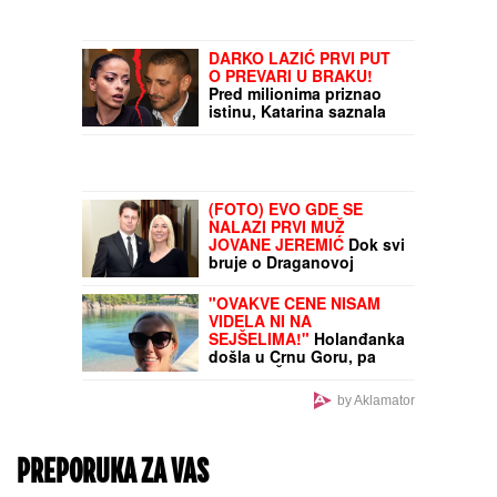
OGROMAN POŽAR BUKTI
U SURČINU!
Vatreni oblak
se nadvio nad
Beogradom, vidi se iz
više delova grada
(FOTO) BILA U
KANDŽAMA DROGE,
DECA NISU IMALA
ODEĆU
Pevačica
promenila život iz korena,
pa pokazala kako sada
izgleda: "Bez filtera"