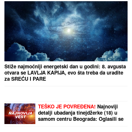
DARKO LAZIĆ PRVI PUT
O PREVARI U BRAKU!
Pred milionima priznao
istinu, Katarina saznala
sve detalje!
(FOTO) EVO GDE SE
NALAZI PRVI MUŽ
JOVANE JEREMIĆ
Dok svi