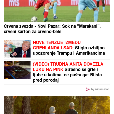
Zvezda dovodi košarkaša Reala! Veliko pojačanje
stiže na Mali Kalemegdan
by Aklamator
PREPORUKA ZA VAS