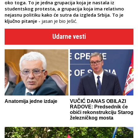
oko toga. To je jedna grupacija koja je nastala iz
studentskog protesta, a grupacija koja ima relativno
nejasnu politiku kako će sutra da izgleda Srbija. To je
ključno pitanje -
jasan je bio Ješić.
Udarne vesti
Anatomija jedne izdaje
VUČIĆ DANAS OBILAZI
RADOVE: Predsednik će
obići rekonstrukciju Starog
železničkog mosta