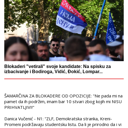
Blokaderi "vetirali" svoje kandidate: Na spisku za
izbacivanje i Bodiroga, Vidić, Đokić, Lompar...
ŠAMARČINA ZA BLOKADERE OD OPOZICIJE: "Ne pada mi na
pamet da ih podržim, imam bar 10 stvari zbog kojih mi NISU
PRIHVATLJIVI!"
Danica Vučenić - N1: "ZLF, Demokratska stranka, Kreni-
Promeni podržavaju studentsku listu. Da li je prirodno da i vi