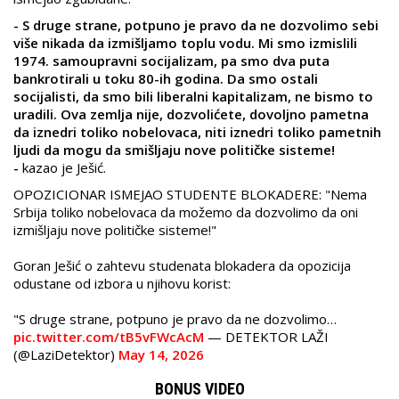
- S druge strane, potpuno je pravo da ne dozvolimo sebi
više nikada da izmišljamo toplu vodu. Mi smo izmislili
1974. samoupravni socijalizam, pa smo dva puta
bankrotirali u toku 80-ih godina. Da smo ostali
socijalisti, da smo bili liberalni kapitalizam, ne bismo to
uradili. Ova zemlja nije, dozvolićete, dovoljno pametna
da iznedri toliko nobelovaca, niti iznedri toliko pametnih
ljudi da mogu da smišljaju nove političke sisteme!
-
kazao je Ješić.
OPOZICIONAR ISMEJAO STUDENTE BLOKADERE: "Nema
Srbija toliko nobelovaca da možemo da dozvolimo da oni
izmišljaju nove političke sisteme!"
Goran Ješić o zahtevu studenata blokadera da opozicija
odustane od izbora u njihovu korist:
"S druge strane, potpuno je pravo da ne dozvolimo…
pic.twitter.com/tB5vFWcAcM
— DETEKTOR LAŽI
(@LaziDetektor)
May 14, 2026
BONUS VIDEO