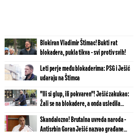
Blokiran Vladimir Štimac! Bukti rat
blokadera, pukla tikva - svi protiv svih!
Leti perje među blokaderima: PSG i Ješić
udaraju na Štimca
"Ili si glup, ili pokvaren"! Ješić zakukao:
Žali se na blokadere, a onda usledila
prepucavanja (VIDEO)
Skandalozno! Brutalna uvreda naroda -
Antisrbin Goran Ješić nazvao građane