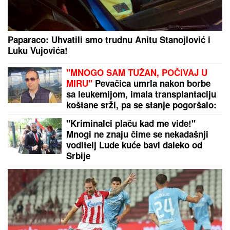
5 MINUTA SNIMKA REŠAVAJU MISTERIJU
NESTANKA FARMACEUTA?!
Milan popio kafu sa
majkom, otišao na posao i više ga NIKO NIJE
VIDEO: Supruzi je poslao OVU poruku (FOTO)
Veliki požar nadomak Beograda! Gori kod
Petrovčića, vatra se vidi iz više pravaca, nebo se
usijalo!