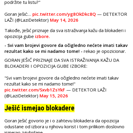
podržite tu listu?"
Goran Ješić:…
pic.twitter.com/yg8OkDkc8Q
— DETEKTOR
LAŽI (@LaziDetektor)
May 14, 2026
Takođe, Ješić priznaje da sva istraživanja kažu da blokaderi i
opozicija gube
izbore.
- Svi vam brojevi govore da očigledno nećete imati takav
rezultat kako se mi nadamo tome! -
rekao je opozicionar.
GORAN JEŠIĆ PRIZNAJE DA SVA ISTRAŽIVANJA KAŽU DA
BLOKADERI I OPOZICIJA GUBE IZBORE:
"Svi vam brojevi govore da očigledno nećete imati takav
rezultat kako se mi nadamo tome!"
pic.twitter.com/Sxvb1ZsYkF
— DETEKTOR LAŽI
(@LaziDetektor)
May 15, 2026
Ješić ismejao blokadere
Goran Ješić govorio je i o zahtevu blokadera da opozicija
odustane od izbora u njihovu korist i tom prilikom doslovno
ismejao zgubidane.