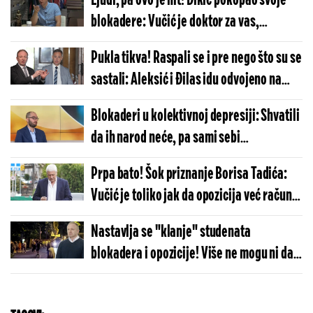
Ljudi, pa ovo je hit! Dikić pokopao svoje
blokadere: Vučić je doktor za vas,
nemamo šanse na izborima (VIDEO)
Pukla tikva! Raspali se i pre nego što su se
sastali: Aleksić i Đilas idu odvojeno na
izbore
Blokaderi u kolektivnoj depresiji: Shvatili
da ih narod neće, pa sami sebi
prognoziraju političku sahranu na
Prpa bato! Šok priznanje Borisa Tadića:
izborima (VIDEO)
Vučić je toliko jak da opozicija već računa
i na poraz!
Nastavlja se "klanje" studenata
blokadera i opozicije! Više ne mogu ni da
sakriju ovaj raspad (FOTO)