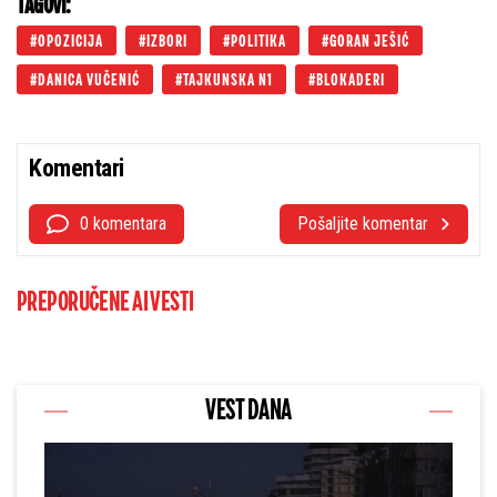
TAGOVI:
OPOZICIJA
IZBORI
POLITIKA
GORAN JEŠIĆ
DANICA VUČENIĆ
TAJKUNSKA N1
BLOKADERI
Komentari
0 komentara
Pošaljite komentar
PREPORUČENE AI VESTI
VEST DANA