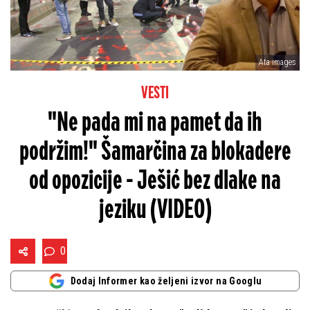
Ata images
VESTI
"Ne pada mi na pamet da ih
podržim!" Šamarčina za blokadere
od opozicije - Ješić bez dlake na
jeziku (VIDEO)
0
Dodaj Informer kao željeni izvor na Googlu