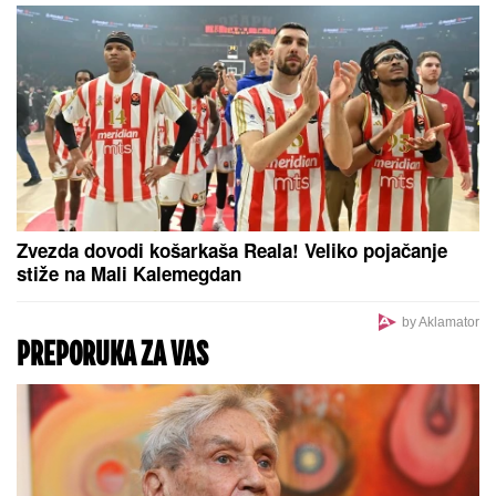
AMERIKU POTRESA SLUČAJ
"ŽIVOG DONORA":
Pokušali da
uzmu organ od pacijenta koji je još
bio živ!