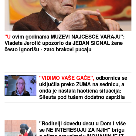
GUŽVE NA GRANICI OD RANOG
JUTRA:
Na Batrovcima se čeka tri
sata, kolone i na Horgošu