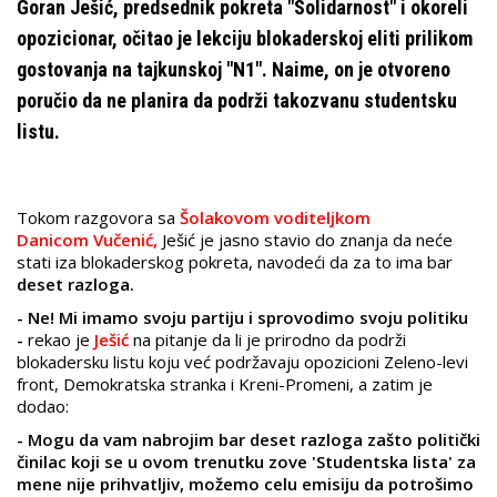
Goran Ješić, predsednik pokreta "Solidarnost" i okoreli
opozicionar, očitao je lekciju blokaderskoj eliti prilikom
gostovanja na tajkunskoj "N1". Naime, on je otvoreno
poručio da ne planira da podrži takozvanu studentsku
listu.
Tokom razgovora sa
Šolakovom voditeljkom
Danicom Vučenić,
Ješić je jasno stavio do znanja da neće
stati iza blokaderskog pokreta, navodeći da za to ima bar
deset razloga.
- Ne! Mi imamo svoju partiju i sprovodimo svoju politiku
-
rekao je
Ješić
na pitanje da li je prirodno da podrži
blokadersku listu koju već podržavaju opozicioni Zeleno-levi
front, Demokratska stranka i Kreni-Promeni, a zatim je
dodao:
- Mogu da vam nabrojim bar deset razloga zašto politički
činilac koji se u ovom trenutku zove 'Studentska lista' za
mene nije prihvatljiv, možemo celu emisiju da potrošimo