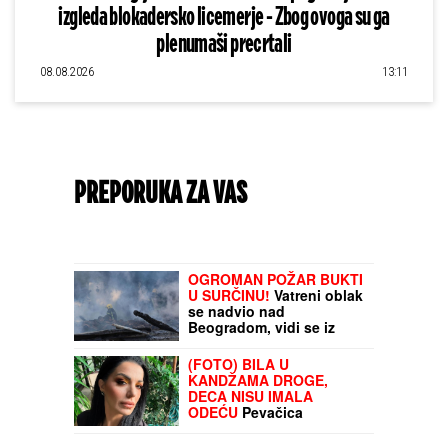
izgleda blokadersko licemerje - Zbog ovoga su ga
plenumaši precrtali
08.08.2026
13:11
PREPORUKA ZA VAS