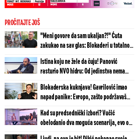
PROČITAJTE JOŠ
"Meni govore da sam ukaljan?!" Ćuta
zakukao na sav glas: Blokaderi u totalnom
raspadu (VIDEO)
Istina koju ne žele da čuju! Panović
rasturio NVO hidru: Od jedinstva nema
ništa (VIDEO)
Blokaderska kuknjava! Gavrilović imao
napad panike: Evropo, zašto podržavaš
Vučića?!
Kad su predsednički izbori? Vučić
obelodanio dva moguća scenarija, evo od
čega sve zavisi