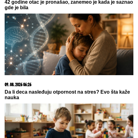
(FOTO) "MAJA SVE PLAĆA"
Asmin
priznao šta se dešava nakon
rijalitija, ne odvaja se od
Marinkovićeve: Priznali kakav im je
odnos nakon skandala
Veliki požar nadomak Beograda!
Gori kod Petrovčića, vatra se vidi iz
više pravaca, nebo se usijalo!