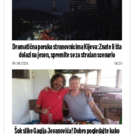
Dramatična poruka stranovnicima Kijeva: Znate li šta
dolazi na jesen, spremite se za strašan scenario
09.08.2026
06:20
Šok slike Gagija Jovanovića! Dobro pogledajte kako