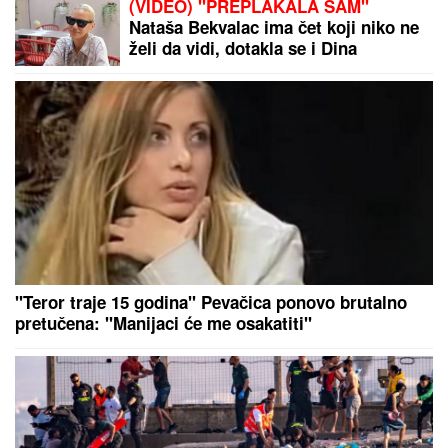
(VIDEO) "PREPLAKALA SAM"
Nataša Bekvalac ima čet koji niko ne
želi da vidi, dotakla se i Dina
Merlina:"Uplašila bih se kada bi mi
neko ukrao telefon"
"Teror traje 15 godina" Pevačica ponovo brutalno
pretučena: "Manijaci će me osakatiti"