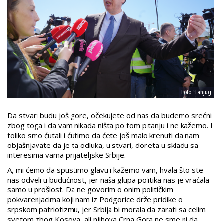
Foto: Tanjug
Da stvari budu još gore, očekujete od nas da budemo srećni
zbog toga i da vam nikada ništa po tom pitanju i ne kažemo. I
toliko smo ćutali i ćutimo da ćete još malo krenuti da nam
objašnjavate da je ta odluka, u stvari, doneta u skladu sa
interesima vama prijateljske Srbije.
A, mi ćemo da spustimo glavu i kažemo vam, hvala što ste
nas odveli u budućnost, jer naša glupa politika nas je vraćala
samo u prošlost. Da ne govorim o onim političkim
pokvarenjacima koji nam iz Podgorice drže pridike o
srpskom patriotizmu, jer Srbija bi morala da zarati sa celim
svetom zbog Kosova, ali njihova Crna Gora ne sme ni da