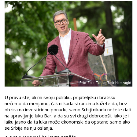
Foto: Foto: Tanjug/Amir Hamzagić
U pravu ste, ali mi svoju politiku, prijateljsku i bratsku
nećemo da menjamo, čak ni kada strancima kažete da, bez
obzira na investicionu ponudu, samo Srbiji nikada nećete dati
na upravljanje luku Bar, a da su svi drugi dobrodošli, iako je i
laiku jasno da ta luka može ekonomski da opstane samo ako
se Srbija na nju oslanja.
4. Put u Evropu i ko koga sapliće