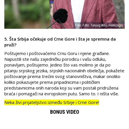
Foto: Foto: Tanjug/Amir Hamzagić
5. Šta Srbija očekuje od Crne Gore i šta je spremna da
pruži?
Poštujemo i poštovaćemo Crnu Goru i njene građane.
Napustili ste našu zajedničku porodicu i vašu odluku,
ponavljam, poštujemo. Jedino što vas molimo je da po
pitanju srpskog jezika, srpskih nacionalnih obeležja, pokažete
poštovanje prema trećini svog stanovništva, makar onoliko
koliko pokazujete prema pripadnicima i političkim
predstavnicima onih naroda koji su vam postali pridružena
braća i pomagači na evropskom putu. Samo to. I ništa više.
Neka živi prijateljstvo između Srbije i Crne Gore!
BONUS VIDEO