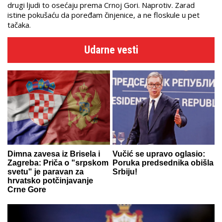
drugi ljudi to osećaju prema Crnoj Gori. Naprotiv. Zarad
istine pokušaću da poređam činjenice, a ne floskule u pet
tačaka.
Udarne vesti
Dimna zavesa iz Brisela i
Vučić se upravo oglasio:
Zagreba: Priča o "srpskom
Poruka predsednika obišla
svetu" je paravan za
Srbiju!
hrvatsko potčinjavanje
Crne Gore