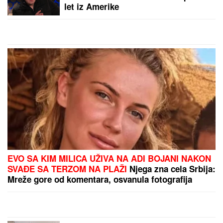
let iz Amerike
EVO SA KIM MILICA UŽIVA NA ADI BOJANI NAKON
SVAĐE SA TERZOM NA PLAŽI
Njega zna cela Srbija:
Mreže gore od komentara, osvanula fotografija