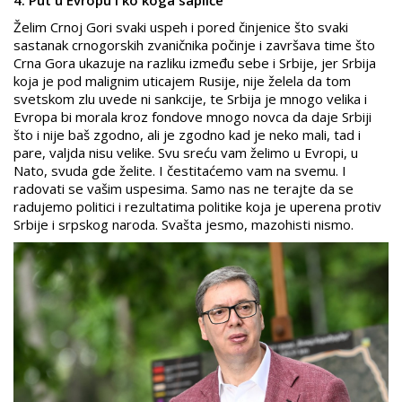
Želim Crnoj Gori svaki uspeh i pored činjenice što svaki
sastanak crnogorskih zvaničnika počinje i završava time što
Crna Gora ukazuje na razliku između sebe i Srbije, jer Srbija
koja je pod malignim uticajem Rusije, nije želela da tom
svetskom zlu uvede ni sankcije, te Srbija je mnogo velika i
Evropa bi morala kroz fondove mnogo novca da daje Srbiji
što i nije baš zgodno, ali je zgodno kad je neko mali, tad i
pare, valjda nisu velike. Svu sreću vam želimo u Evropi, u
Nato, svuda gde želite. I čestitaćemo vam na svemu. I
radovati se vašim uspesima. Samo nas ne terajte da se
radujemo politici i rezultatima politike koja je uperena protiv
Srbije i srpskog naroda. Svašta jesmo, mazohisti nismo.