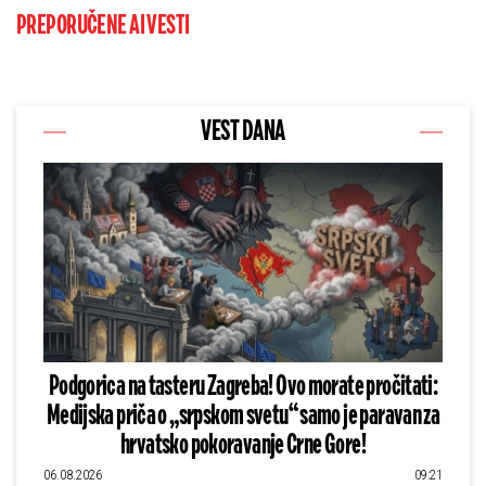
PREPORUČENE AI VESTI
VEST DANA
Podgorica na tasteru Zagreba! Ovo morate pročitati:
Medijska priča o „srpskom svetu“ samo je paravan za
hrvatsko pokoravanje Crne Gore!
06.08.2026
09:21