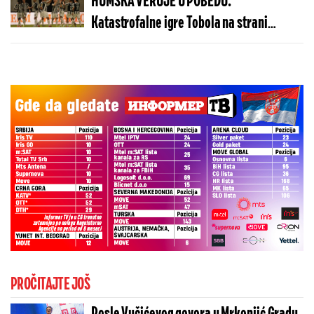
HUMSKA VERUJE U POBEDU:
Katastrofalne igre Tobola na strani
ulivaju samopouzdanje Partizanu
PROČITAJTE JOŠ