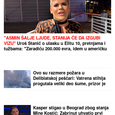
"ASMIN ŠALJE LJUDE, STANIJA ĆE DA IZGUBI
VIZU"
Uroš Stanić o ulasku u Elitu 10, pretnjama i
tužbama: "Zaradiću 200.000 evra, idem u američku
ambasadu"
Ovo su razmere požara u
Deliblatskoj peščari: Vatrena stihija
progutala veliki deo šume, prizor je
užasan
Kasper stigao u Beograd zbog stanja
Mine Kostić: Zabrinut uhvatio prvi