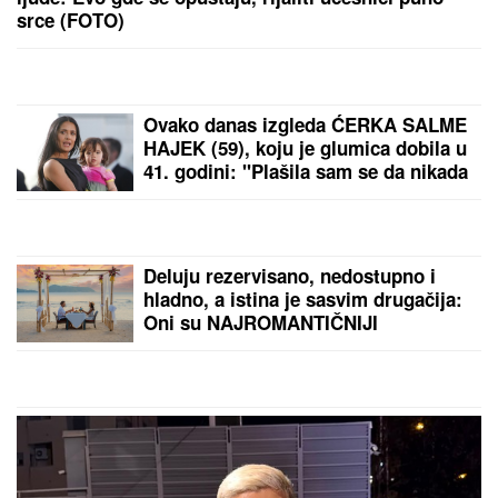
srce (FOTO)
Ovako danas izgleda ĆERKA SALME
HAJEK (59), koju je glumica dobila u
41. godini: "Plašila sam se da nikada
neću postati majka", zbog deteta
htela da napusti glumu, a danas je
Valentina njena najveća kritičarka
Deluju rezervisano, nedostupno i
hladno, a istina je sasvim drugačija:
Oni su NAJROMANTIČNIJI
HOROSKOPSKI ZNACI, i ako su vas
izabrali - pravi ste SREĆNIK!