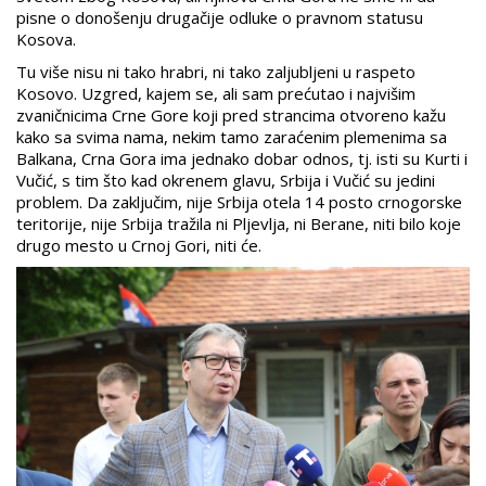
pisne o donošenju drugačije odluke o pravnom statusu
Kosova.
Tu više nisu ni tako hrabri, ni tako zaljubljeni u raspeto
Kosovo. Uzgred, kajem se, ali sam prećutao i najvišim
zvaničnicima Crne Gore koji pred strancima otvoreno kažu
kako sa svima nama, nekim tamo zaraćenim plemenima sa
Balkana, Crna Gora ima jednako dobar odnos, tj. isti su Kurti i
Vučić, s tim što kad okrenem glavu, Srbija i Vučić su jedini
problem. Da zaključim, nije Srbija otela 14 posto crnogorske
teritorije, nije Srbija tražila ni Pljevlja, ni Berane, niti bilo koje
drugo mesto u Crnoj Gori, niti će.