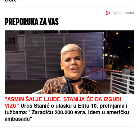
by Aklamator
PREPORUKA ZA VAS
"ASMIN ŠALJE LJUDE, STANIJA ĆE DA IZGUBI
VIZU"
Uroš Stanić o ulasku u Elitu 10, pretnjama i
tužbama: "Zaradiću 200.000 evra, idem u američku
ambasadu"