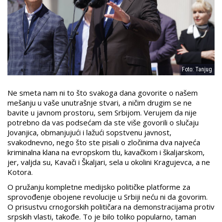
Foto: Tanjug
Ne smeta nam ni to što svakoga dana govorite o našem
mešanju u vaše unutrašnje stvari, a ničim drugim se ne
bavite u javnom prostoru, sem Srbijom. Verujem da nije
potrebno da vas podsećam da ste više govorili o slučaju
Jovanjica, obmanjujući i lažući sopstvenu javnost,
svakodnevno, nego što ste pisali o zločinima dva najveća
kriminalna klana na evropskom tlu, kavačkom i škaljarskom,
jer, valjda su, Kavači i Škaljari, sela u okolini Kragujevca, a ne
Kotora.
O pružanju kompletne medijsko političke platforme za
sprovođenje obojene revolucije u Srbiji neću ni da govorim.
O prisustvu crnogorskih političara na demonstracijama protiv
srpskih vlasti, takođe. To je bilo toliko popularno, taman