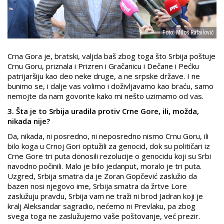
Foto: Miloš Rafailović
Crna Gora je, bratski, valjda baš zbog toga što Srbija poštuje
Crnu Goru, priznala i Prizren i Gračanicu i Dečane i Pećku
patrijaršiju kao deo neke druge, a ne srpske države. I ne
bunimo se, i dalje vas volimo i doživljavamo kao braću, samo
nemojte da nam govorite kako mi nešto uzimamo od vas.
3. Šta je to Srbija uradila protiv Crne Gore, ili, možda,
nikada nije?
Da, nikada, ni posredno, ni neposredno nismo Crnu Goru, ili
bilo koga u Crnoj Gori optužili za genocid, dok su političari iz
Crne Gore tri puta donosili rezolucije o genocidu koji su Srbi
navodno počinili. Malo je bilo jedanput, moralo je tri puta.
Uzgred, Srbija smatra da je Zoran Gopčević zaslužio da
bazen nosi njegovo ime, Srbija smatra da žrtve Lore
zaslužuju pravdu, Srbija vam ne traži ni brod Jadran koji je
kralj Aleksandar sagradio, nećemo ni Prevlaku, pa zbog
svega toga ne zaslužujemo vaše poštovanje, već prezir.