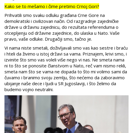
Kako se to mešamo i čime pretimo Crnoj Gori?
Prihvatili smo svaku odluku građana Crne Gore na
demokratski i civilizovan način. Od razgradnje zajedničke
države u državnu zajednicu, do rezultata referenduma o
otcepljenju od državne zajednice, do ulaska u Nato. Vaše
pravo, vaše odluke. Drugačiji smo, tačno je.
Vi nama niste smetali, doživljavali smo vas kao sestre i braću
i hteli da živimo u istoj državi sa vama. Priznajem, krivi smo, i
izvinite što smo vas voleli više nego vi nas. Ne smeta nama
ni to što se ponosite članstvom u Nato, reč vam nismo rekli,
smeta nam što se vama ne dopada to što mi volimo sami da
čuvamo i branimo svoju zemlju, što nećemo da zaboravimo
ubijanje naše dece i ljudi u SR Jugoslaviji, i što želimo da
budemo vojno neutralni.