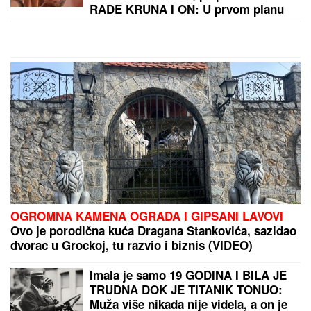
RADE KRUNA I ON: U prvom planu
tetovaža koju je posvetio naslednici
(FOTO)
OGROMNA KAMENA OGRADA I GIPSANI LAVOVI
Ovo je porodična kuća Dragana Stankovića, sazidao
dvorac u Grockoj, tu razvio i biznis (VIDEO)
Imala je samo 19 GODINA I BILA JE
TRUDNA DOK JE TITANIK TONUO:
Muža više nikada nije videla, a on je