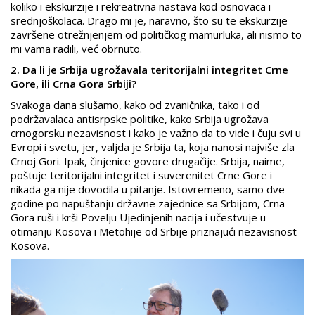
koliko i ekskurzije i rekreativna nastava kod osnovaca i
srednjoškolaca. Drago mi je, naravno, što su te ekskurzije
završene otrežnjenjem od političkog mamurluka, ali nismo to
mi vama radili, već obrnuto.
2. Da li je Srbija ugrožavala teritorijalni integritet Crne
Gore, ili Crna Gora Srbiji?
Svakoga dana slušamo, kako od zvaničnika, tako i od
podržavalaca antisrpske politike, kako Srbija ugrožava
crnogorsku nezavisnost i kako je važno da to vide i čuju svi u
Evropi i svetu, jer, valjda je Srbija ta, koja nanosi najviše zla
Crnoj Gori. Ipak, činjenice govore drugačije. Srbija, naime,
poštuje teritorijalni integritet i suverenitet Crne Gore i
nikada ga nije dovodila u pitanje. Istovremeno, samo dve
godine po napuštanju državne zajednice sa Srbijom, Crna
Gora ruši i krši Povelju Ujedinjenih nacija i učestvuje u
otimanju Kosova i Metohije od Srbije priznajući nezavisnost
Kosova.