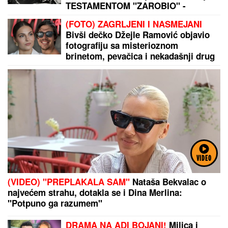
TESTAMENTOM "ZAROBIO" -
NJENA TAJNA i danas ledi krv u
(FOTO) ZAGRLJENI I NASMEJANI
žilama
Bivši dečko Džejle Ramović objavio
fotografiju sa misterioznom
brinetom, pevačica i nekadašnji drug
pali u zaborav
VIDEO
(VIDEO) "PREPLAKALA SAM"
Nataša Bekvalac o
najvećem strahu, dotakla se i Dina Merlina:
"Potpuno ga razumem"
DRAMA NA ADI BOJANI!
Milica i