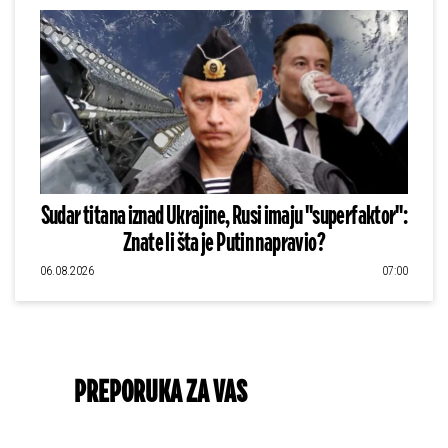
Sudar titana iznad Ukrajine, Rusi imaju "superfaktor":
Znate li šta je Putin napravio?
06.08.2026
07:00
PREPORUKA ZA VAS