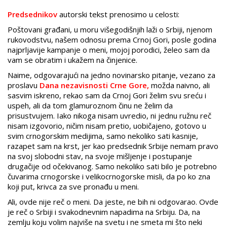
Predsednikov
autorski tekst prenosimo u celosti:
Poštovani građani, u moru višegodišnjih laži o Srbiji, njenom
rukovodstvu, našem odnosu prema Crnoj Gori, posle godina
najprljavije kampanje o meni, mojoj porodici, želeo sam da
vam se obratim i ukažem na činjenice.
Naime, odgovarajući na jedno novinarsko pitanje, vezano za
proslavu
Dana nezavisnosti Crne Gore,
možda naivno, ali
sasvim iskreno, rekao sam da Crnoj Gori želim svu sreću i
uspeh, ali da tom glamuroznom činu ne želim da
prisustvujem. Iako nikoga nisam uvredio, ni jednu ružnu reč
nisam izgovorio, ničim nisam pretio, uobičajeno, gotovo u
svim crnogorskim medijima, samo nekoliko sati kasnije,
razapet sam na krst, jer kao predsednik Srbije nemam pravo
na svoj slobodni stav, na svoje mišljenje i postupanje
drugačije od očekivanog. Samo nekoliko sati bilo je potrebno
čuvarima crnogorske i velikocrnogorske misli, da po ko zna
koji put, krivca za sve pronađu u meni.
Ali, ovde nije reč o meni. Da jeste, ne bih ni odgovarao. Ovde
je reč o Srbiji i svakodnevnim napadima na Srbiju. Da, na
zemlju koju volim najviše na svetu i ne smeta mi što neki