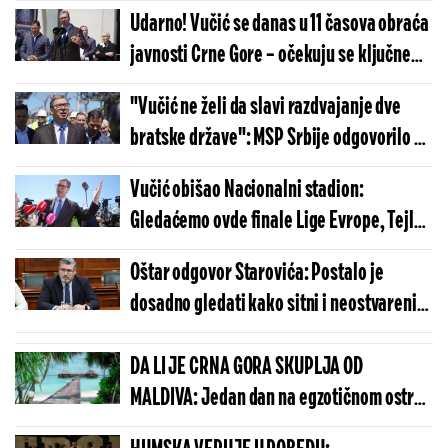
Udarno! Vučić se danas u 11 časova obraća
javnosti Crne Gore – očekuju se ključne
poruke
"Vučić ne želi da slavi razdvajanje dve
bratske države": MSP Srbije odgovorilo na
napade iz Crne Gore
Vučić obišao Nacionalni stadion:
Gledaćemo ovde finale Lige Evrope, Tejlor
Svift i mnoge druge zvezde
Oštar odgovor Starovića: Postalo je
dosadno gledati kako sitni i neostvareni
političari, poput osica, uporno peckaju
Vučića
DA LI JE CRNA GORA SKUPLJA OD
MALDIVA: Jedan dan na egzotičnom ostrvu
može da košta manje nego u Budvi