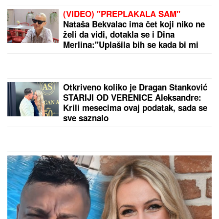
(VIDEO) "PREPLAKALA SAM"
Nataša Bekvalac ima čet koji niko ne
želi da vidi, dotakla se i Dina
Merlina:"Uplašila bih se kada bi mi
neko ukrao telefon"
Otkriveno koliko je Dragan Stanković
STARIJI OD VERENICE Aleksandre:
Krili mesecima ovaj podatak, sada se
sve saznalo