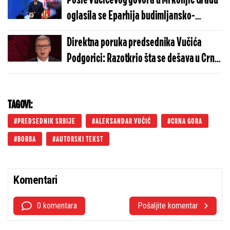
Posle Vučićevog govora u Mrkonjić Gradu
oglasila se Eparhija budimljansko-
nikšička: "Izraz duboke zahvalnosti"
Direktna poruka predsednika Vučića
Podgorici: Razotkrio šta se dešava u Crnoj
Gori
TAGOVI:
PREDSEDNIK SRBIJE
ALEKSANDAR VUČIĆ
CRNA GORA
BORBA
AUTORSKI TEKST
Komentari
0 komentara
Pošaljite komentar