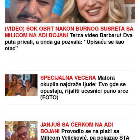
(VIDEO) ŠOK OBRT NAKON BURNOG SUSRETA SA
MILICOM NA ADI BOJANI
Terza video Barbaru! Dva
puta pričali, a onda ga pozvala: "Upisaću se kao
otac"
SPECIJALNA VEČERA
Matora
okupila najdraže ljude: Evo gde se
opuštaju, rijaliti učesnici puno srce
(FOTO)
JANJUŠ SA ĆERKOM NA ADI
BOJANI
Provodio se na plaži sa
Milicom Veličković, pa pokazao ŠTA