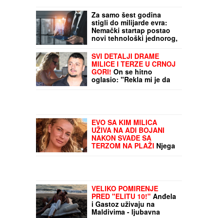
Za samo šest godina
stigli do milijarde evra:
Nemački startap postao
novi tehnološki jednorog,
slede velika ulaganja
SVI DETALJI DRAME
MILICE I TERZE U CRNOJ
GORI!
On se hitno
oglasio: "Rekla mi je da
je sa dečkom, sve ćemo
rešiti na sudu"
EVO SA KIM MILICA
UŽIVA NA ADI BOJANI
NAKON SVAĐE SA
TERZOM NA PLAŽI
Njega
zna cela Srbija: Mreže
gore od komentara,
osvanula fotografija
VELIKO POMIRENJE
PRED "ELITU 10!"
Anđela
i Gastoz uživaju na
Maldivima - ljubavna