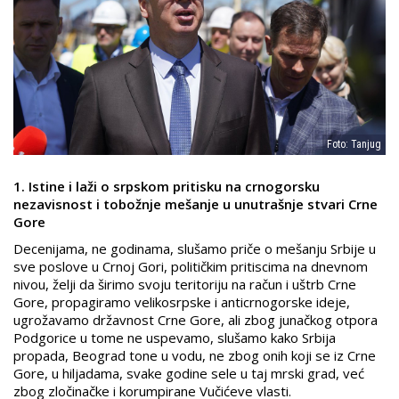
Foto: Tanjug
1. Istine i laži o srpskom pritisku na crnogorsku
nezavisnost i tobožnje mešanje u unutrašnje stvari Crne
Gore
Decenijama, ne godinama, slušamo priče o mešanju Srbije u
sve poslove u Crnoj Gori, političkim pritiscima na dnevnom
nivou, želji da širimo svoju teritoriju na račun i uštrb Crne
Gore, propagiramo velikosrpske i anticrnogorske ideje,
ugrožavamo državnost Crne Gore, ali zbog junačkog otpora
Podgorice u tome ne uspevamo, slušamo kako Srbija
propada, Beograd tone u vodu, ne zbog onih koji se iz Crne
Gore, u hiljadama, svake godine sele u taj mrski grad, već
zbog zločinačke i korumpirane Vučićeve vlasti.