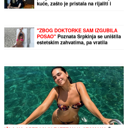
kuće, zašto je pristala na rijaliti i
obnaživanje: "Išla sam roditeljima da
kažem da odustajem"
"ZBOG DOKTORKE SAM IZGUBILA
POSAO"
Poznata Srpkinja se uništila
estetskim zahvatima, pa vratila
prirodan izgled: Sada isplivala stara
fotka