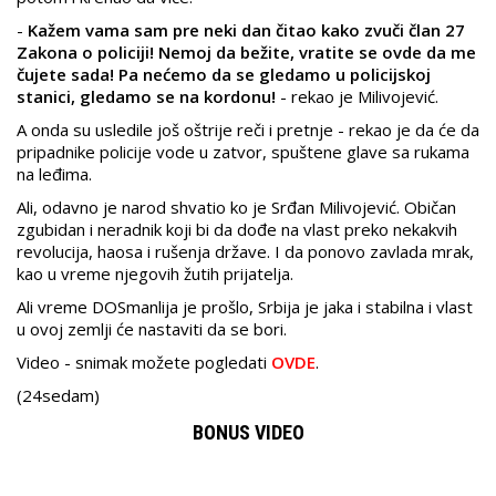
-
Kažem vama sam pre neki dan čitao kako zvuči član 27
Zakona o policiji! Nemoj da bežite, vratite se ovde da me
čujete sada! Pa nećemo da se gledamo u policijskoj
stanici, gledamo se na kordonu!
- rekao je Milivojević.
A onda su usledile još oštrije reči i pretnje - rekao je da će da
pripadnike policije vode u zatvor, spuštene glave sa rukama
na leđima.
Ali, odavno je narod shvatio ko je Srđan Milivojević. Običan
zgubidan i neradnik koji bi da dođe na vlast preko nekakvih
revolucija, haosa i rušenja države. I da ponovo zavlada mrak,
kao u vreme njegovih žutih prijatelja.
Ali vreme DOSmanlija je prošlo, Srbija je jaka i stabilna i vlast
u ovoj zemlji će nastaviti da se bori.
Video - snimak možete pogledati
OVDE
.
(24sedam)
BONUS VIDEO