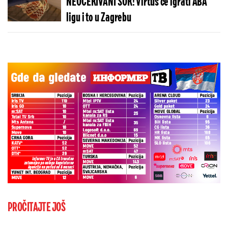
NEOČEKIVANI ŠOK! Virtus će igrati ABA
ligu i to u Zagrebu
PROČITAJTE JOŠ