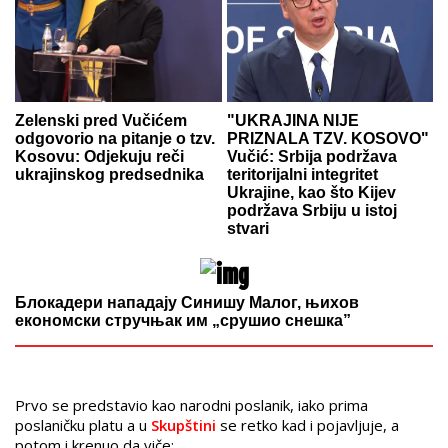
Zelenski pred Vučićem
"UKRAJINA NIJE
odgovorio na pitanje o tzv.
PRIZNALA TZV. KOSOVO"
Kosovu: Odjekuju reči
Vučić: Srbija podržava
ukrajinskog predsednika
teritorijalni integritet
Ukrajine, kao što Kijev
podržava Srbiju u istoj
stvari
Блокадери нападају Синишу Малог, њихов
економски стручњак им „срушио снешка”
Prvo se predstavio kao narodni poslanik, iako prima
poslaničku platu a u
Skupštini
se retko kad i pojavljuje, a
potom i krenuo da viče: