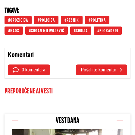
TAGOVI:
OPOZICIJA
POLICIJA
RESNIK
POLITIKA
HAOS
SRĐAN MILIVOJEVIĆ
SRBIJA
BLOKADERI
Komentari
0 komentara
Pošaljite komentar
PREPORUČENE AI VESTI
VEST DANA