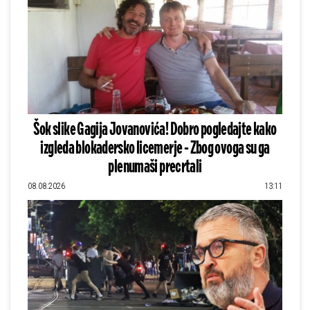
Šok slike Gagija Jovanovića! Dobro pogledajte kako
izgleda blokadersko licemerje - Zbog ovoga su ga
plenumaši precrtali
08.08.2026
13:11