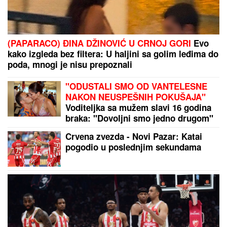
(PAPARACO) ĐINA DŽINOVIĆ U CRNOJ GORI
Evo
kako izgleda bez filtera: U haljini sa golim leđima do
poda, mnogi je nisu prepoznali
"ODUSTALI SMO OD VANTELESNE
NAKON NEUSPEŠNIH POKUŠAJA"
Voditeljka sa mužem slavi 16 godina
braka: "Dovoljni smo jedno drugom"
Crvena zvezda - Novi Pazar: Katai
pogodio u poslednjim sekundama