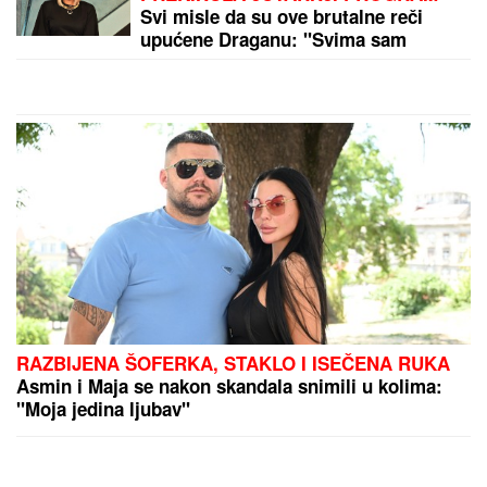
Svi misle da su ove brutalne reči
upućene Draganu: "Svima sam
donela samo dobro"
RAZBIJENA ŠOFERKA, STAKLO I ISEČENA RUKA
Asmin i Maja se nakon skandala snimili u kolima:
"Moja jedina ljubav"