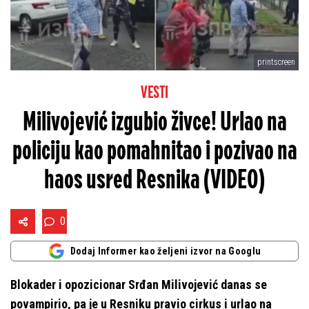
printscreen
VESTI
Milivojević izgubio živce! Urlao na
policiju kao pomahnitao i pozivao na
haos usred Resnika (VIDEO)
0
Dodaj Informer kao željeni izvor na Googlu
Blokader i opozicionar Srđan Milivojević danas se
povampirio, pa je u Resniku pravio cirkus i urlao na