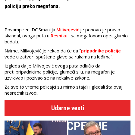
policiju preko megafona.
Povampireni DOSmanlija
Milivojević
je ponovo je pravio
skandal, ovoga puta u
Resniku
i sa megafonom opet glumio
budalu.
Naime, Milivojević je rekao da će da "
pripadnike policije
vode u zatvor, spuštene glave sa rukama na leđima".
Izgleda da je Milivojević ovoga puta odlučio da
preti pripadnicima policije,
glumeći silu, na megafon je
uzvikivao i pozivao se na nekakve zakone.
Za sve to vreme policajci su mirno stajali i gledali šta ovaj
nesrećnik izvodi.
Udarne vesti