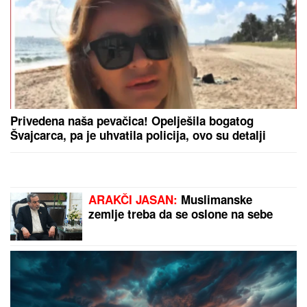
Privedena naša pevačica! Opelješila bogatog
Švajcarca, pa je uhvatila policija, ovo su detalji
ARAKČI JASAN:
Muslimanske
zemlje treba da se oslone na sebe