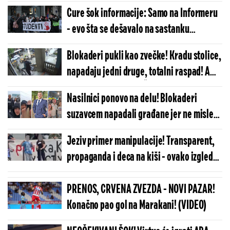
Cure šok informacije: Samo na Informeru
- evo šta se dešavalo na sastanku
blokadera u Beogradu, otkrili ko im je trn
Blokaderi pukli kao zvečke! Kradu stolice,
u oku
napadaju jedni druge, totalni raspad! A
evo šta im je narod u Šumadiji danas jasno
Nasilnici ponovo na delu! Blokaderi
poručio (FOTO/VIDEO)
suzavcem napadali građane jer ne misle
kao oni (FOTO/VIDEO)
Jeziv primer manipulacije! Transparent,
propaganda i deca na kiši - ovako izgleda
"borba" blokadera! (VIDEO)
PRENOS, CRVENA ZVEZDA - NOVI PAZAR!
Konačno pao gol na Marakani! (VIDEO)