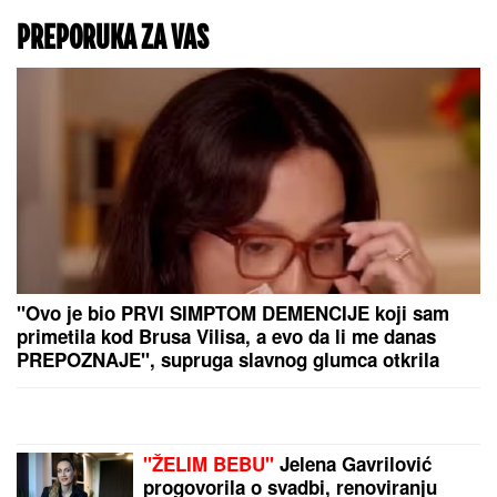
PREPORUKA ZA VAS
"Ovo je bio PRVI SIMPTOM DEMENCIJE koji sam
primetila kod Brusa Vilisa, a evo da li me danas
PREPOZNAJE", supruga slavnog glumca otkrila
nove detalje - OSEĆAJ KRIVICE je non stop prati
"ŽELIM BEBU"
Jelena Gavrilović
progovorila o svadbi, renoviranju