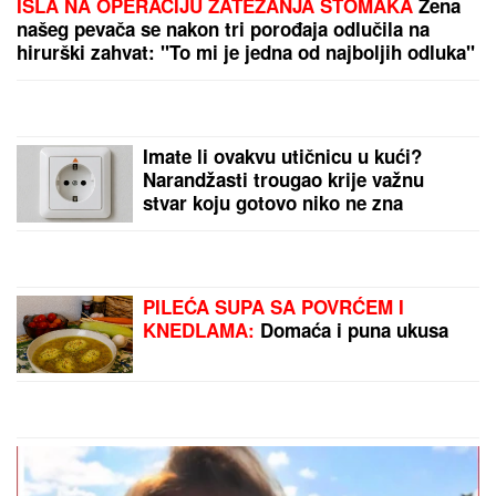
IŠLA NA OPERACIJU ZATEZANJA STOMAKA
Žena
našeg pevača se nakon tri porođaja odlučila na
hirurški zahvat: "To mi je jedna od najboljih odluka"
Imate li ovakvu utičnicu u kući?
Narandžasti trougao krije važnu
stvar koju gotovo niko ne zna
PILEĆA SUPA SA POVRĆEM I
KNEDLAMA:
Domaća i puna ukusa