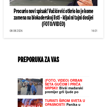
Procurio novi spisak! Vučićević otkrio ko je kome
zamena na blokaderskoj listi - ključni tajni dosijei
(FOTO/VIDEO)
08.08.2026
16:01
PREPORUKA ZA VAS
(FOTO, VIDEO) ORBAN
ŠETA GUČOM I PRIČA
SRPSKI!
Bivši mađarski
premijer grli ljude po
šetalištu: "On je čovek
legenda"
TURISTI ŠIROM SVETA U
OPASNOSTI!
Panika u