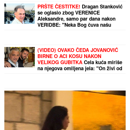
PRŠTE ČESTITKE!
Dragan Stanković
se oglasio zbog VERENICE
Aleksandre, samo par dana nakon
VERIDBE: "Neka Bog čuva našu
ljubav!"
(VIDEO) OVAKO ČEDA JOVANOVIĆ
BIRNE O ACI KOSU NAKON
VELIKOG GUBITKA
Cela kuća miriše
na njegova omiljena jela: "On živi od
ljubavi"