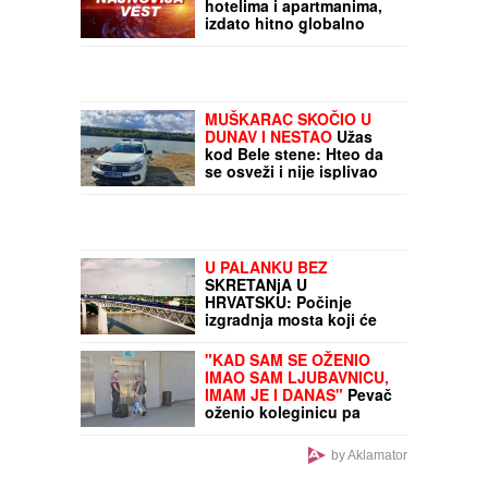
hotelima i apartmanima,
izdato hitno globalno
upozorenje: Čim uradite
OVO, postajete meta
opasnog napada!
MUŠKARAC SKOČIO U
DUNAV I NESTAO
Užas
kod Bele stene: Hteo da
se osveži i nije isplivao
U PALANKU BEZ
SKRETANjA U
HRVATSKU: Počinje
izgradnja mosta koji će
dva sremska sela spojiti
sa matičnom opštinom u
"KAD SAM SE OŽENIO
Bačkoj
IMAO SAM LJUBAVNICU,
IMAM JE I DANAS"
Pevač
oženio koleginicu pa
javno priznao da je vara
na svakom koraku:
by Aklamator
"Skoro svi na estradi
imaju paralelne veze"