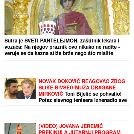
Sutra je SVETI PANTELEJMON, zaštitnik lekara i
vozača: Na njegov praznik ovo nikako ne radite -
veruje se da kazna stiže brže nego što mislite
NOVAK ĐOKOVIĆ REAGOVAO ZBOG
SLIKE BIVŠEG MUŽA DRAGANE
MIRKOVIĆ
Toni Bijelić se pohvalio!
Potez slavnog tenisera iznenadio sve
- o ovome se i dalje priča
(VIDEO) JOVANA JEREMIĆ
PREKINULA JUTARNJI PROGRAM