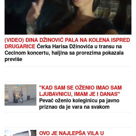
VERENICA DRAGANA STANKOVIĆA
POSTALA PREDMET PODSMEHA
Zbog jednog detalja sa veridbe je
urnišu na mrežama: "Bukvalno dva
dinara"