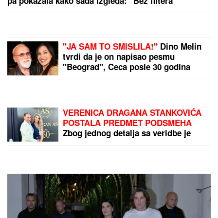
(VIDEO) TRUDNA ANITA DOVEZLA LUKU NA PINK
Strasno se grle i ljube u kolima, ne pušta ga: Blista
pred porođaj
(VIDEO) JOVANA JEREMIĆ
PREKINULA JUTARNJI PROGRAM
Svi misle da su ove brutalne reči
upućene Draganu: "Svima sam