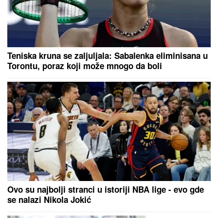
(FOTO) BILA U KANDŽAMA DROGE, DECA NISU
IMALA ODEĆU
Pevačica promenila život iz korena,