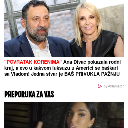
pa pokazala kako sada izgleda: "Bez filtera"
"JA SAM TO SMISLILA!"
Dino Melin
tvrdi da je on napisao pesmu
"Beograd", Ceca posle 30 godina
otkrila istinu: "Nudila sam je Marini"