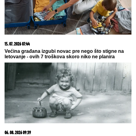
Paparaco: Uhvatili smo mlađeg sina Milene
Kačavende u Crnoj Gori!
Dnevni horoskop za nedelju, 9.
avgust: Jarac gura ISTINU POD
TEPIH, a NJIH čeka poslovna prilika
kakva stiže jednom u životu
Godinama je krio od javnosti! Sarapa
o ovome nije govorio, a onda se
saznala istina
by Aklamator