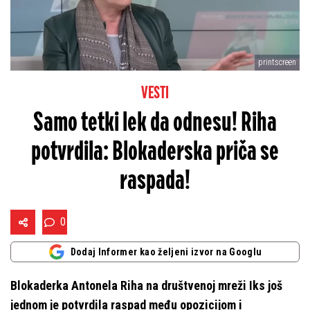
printscreen
VESTI
Samo tetki lek da odnesu! Riha
potvrdila: Blokaderska priča se
raspada!
0
Dodaj Informer kao željeni izvor na Googlu
Blokaderka Antonela Riha na društvenoj mreži Iks još
jednom je potvrdila raspad među opozicijom i