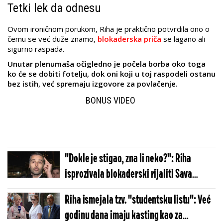
Tetki lek da odnesu
Ovom ironičnom porukom, Riha je praktično potvrdila ono o
čemu se već duže znamo,
blokaderska priča
se lagano ali
sigurno raspada.
Unutar plenumaša očigledno je počela borba oko toga
ko će se dobiti fotelju, dok oni koji u toj raspodeli ostanu
bez istih, već spremaju izgovore za povlačenje.
BONUS VIDEO
"Dokle je stigao, zna li neko?": Riha
isprozivala blokaderski rijaliti Sava
Manojlovića!
Riha ismejala tzv. "studentsku listu": Već
godinu dana imaju kasting kao za