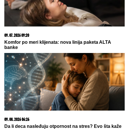
KAKAV MALER! Srbija bez jedne od NAJBOLJIH na
sledećem takmičenju?! Povreda je bila jača od velike
želje, evo i svih detalja
09. 08. 2026 06:24
Mame, danas ne čistimo kuću. Poštujemo Svetog
Panteliju