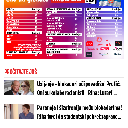
PROČITAJTE JOŠ
Usijanje - blokaderi oči povadiše! Protić:
Oni su kolaboracionisti - Riha: Luzeri!
(VIDEO)
Paranoja i šizofrenija među blokaderima!
Riha tvrdi da studentski pokret zapravo
radi za vlast! (FOTO)