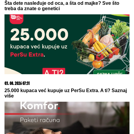
23. 07. 2026 12:47
Letnje večeri u gradu više nisu rezervisane za vikend:
Zašto sve više ljudi bira večeru koja se spontano
pretvori u druženje
09. 08. 2026 08:57
Наша планета мијења боју: Застрашујући феномен
који убрзава глобално загријевање
09. 08. 2026 08:52