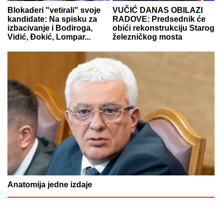
Blokaderi "vetirali" svoje
VUČIĆ DANAS OBILAZI
kandidate: Na spisku za
RADOVE: Predsednik će
izbacivanje i Bodiroga,
obići rekonstrukciju Starog
Vidić, Đokić, Lompar...
železničkog mosta
Anatomija jedne izdaje