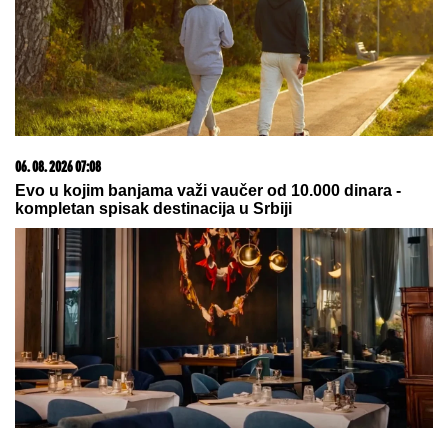
BEOGRADU
Naš sportista kupio
kuću od TRI MILIONA EVRA, a ne
živi u Srbiji: Ima privatan bazen i
fitnes salu
KRVAVA ČITULJA POKRENULA PAKAO U
BALKANSKOM GRADU?!
Opsadno stanje na
ulicama, MECI LETE NA SVE STRANE: Drama
počela ubistvom na sastanku zbog duga Zviceru,
onda je usledio HAOS (FOTO)