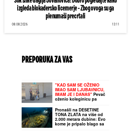
Šok slike Gagija Jovanovića! Dobro pogledajte kako
izgleda blokadersko licemerje - Zbog ovoga su ga
plenumaši precrtali
08.08.2026
13:11
PREPORUKA ZA VAS