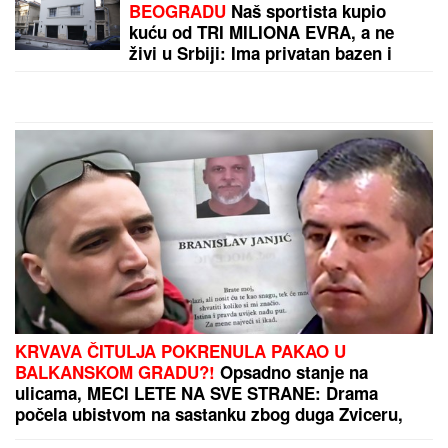
MITROVIĆI U PUNOM SASTAVU:
Milica pokazala
kakav odnos ima sa Željkovom UNUKOM EMOM -
mnogi ovo nisu očekivali! (FOTO)