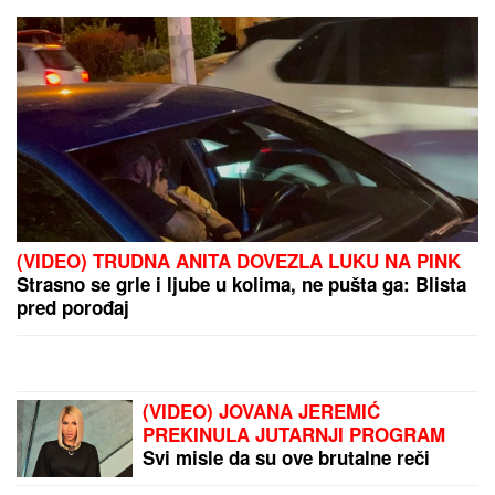
DANAS SLAVIMO DVA
VELIKA
SVETITELjA:
Uradite ovo za zdravlje i
zaštitite svoj dom
SRBIJA DOBIJA NOVU
SAOBRAĆAJNU