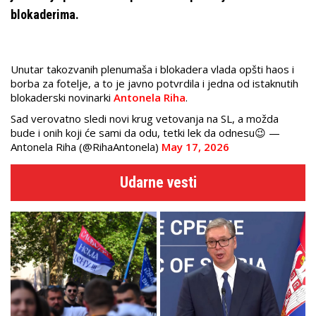
blokaderima.
Unutar takozvanih plenumaša i blokadera vlada opšti haos i
borba za fotelje, a to je javno potvrdila i jedna od istaknutih
blokaderski novinarki
Antonela Riha
.
Sad verovatno sledi novi krug vetovanja na SL, a možda
bude i onih koji će sami da odu, tetki lek da odnesu😉 —
Antonela Riha (@RihaAntonela)
May 17, 2026
Udarne vesti