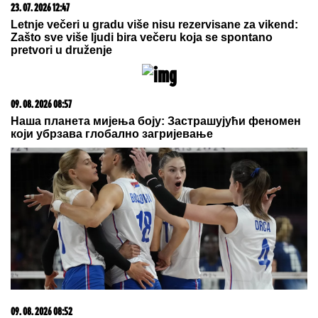
NEVIĐENO
NASILjE U SOPOTU:
Amerikanac nasred ulice pretukao
suprugu štapom, pa pobegao od
meštana!
Ana Radulović prebolela Mirčeta,
otkrila koliko ju je NOVI MUŠKARAC
OBORIO S NOGU: "Nikad pre nisam
bila ovako zaljubljena"