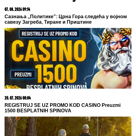
(VIDEO) ĐINA DŽINOVIĆ PALA NA KOLENA ISPRED
DRUGARICE
Ćerka Harisa Džinovića u transu na
Cecinom koncertu, haljina sa prorezima pokazala
previše
"KAD SAM SE OŽENIO IMAO SAM
LJUBAVNICU, IMAM JE I DANAS"
Pevač oženio koleginicu pa javno
priznao da je vara na svakom
koraku: "Skoro svi na estradi imaju
paralelne veze"
OVO JE NAJLEPŠA VILA U