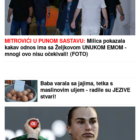
donela samo dobro"
ON JE NOVI UČESNIK ELITE 10
Željko Mitrović potvrdio njegov
ulazak: Nestao iz javnosti, pa pravio
skandale i bio hapšen