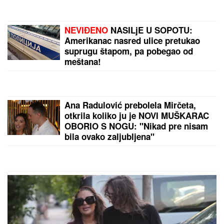
Baba varala sa jajima, tetka s
maslinovim uljem - radile su JEZIVE
stvari!