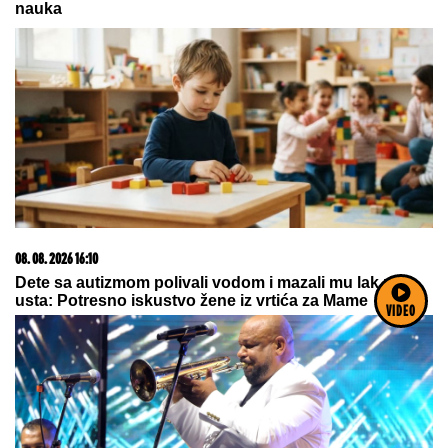
15. 07. 2026 07:44
Većina građana izgubi novac pre nego što stigne na
letovanje - ovih 7 troškova skoro niko ne planira
VIDEO
06. 08. 2026 09:39