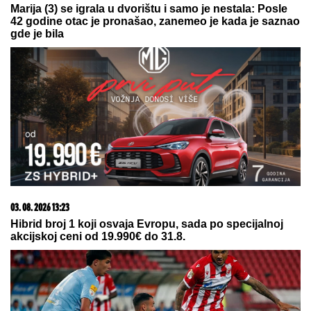
07. 08. 2026 09:14
Сазнања „Политике”: Црна Гора следећа у војном
савезу Загреба, Тиране и Приштине
20. 07. 2026 08:04
REGISTRUJ SE UZ PROMO KOD CASINO Preuzmi
1500 BESPLATNIH SPINOVA