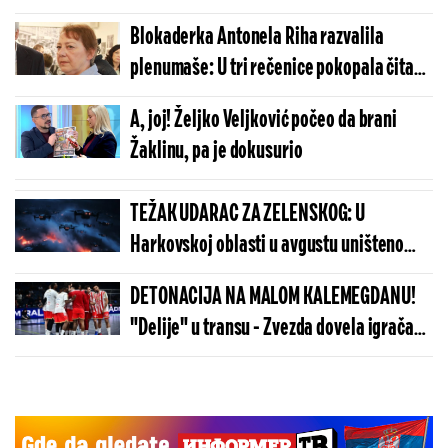
telenovelu - da li će na listi biti Lompar ili
Blokaderka Antonela Riha razvalila
Žaklina?! (VIDEO)
plenumaše: U tri rečenice pokopala čitav
zgubidanski pokret koji je do juče
A, joj! Željko Veljković počeo da brani
podržavala
Žaklinu, pa je dokusurio
TEŽAK UDARAC ZA ZELENSKOG: U
Harkovskoj oblasti u avgustu uništeno
više od 100 „baba jaga“
DETONACIJA NA MALOM KALEMEGDANU!
"Delije" u transu - Zvezda dovela igrača
Real Madrida!