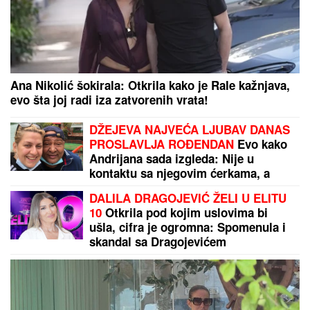
Teniska kruna se zaljuljala: Sabalenka eliminisana u
Torontu, poraz koji može mnogo da boli
Ovo su najbolji stranci u istoriji NBA lige - evo gde
se nalazi Nikola Jokić