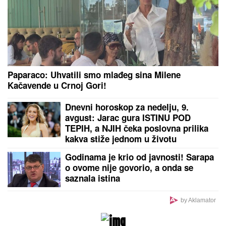
"POVRATAK KORENIMA"
Ana Divac pokazala rodni
kraj, a evo u kakvom luksuzu u Americi se baškari
sa Vladom! Jedna stvar je BAŠ PRIVUKLA PAŽNJU
(FOTO)
by Aklamator
PREPORUKA ZA VAS