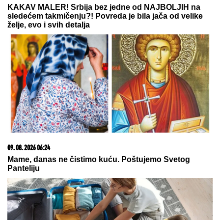
Ana Nikolić šokirala: Otkrila kako je Rale kažnjava,
evo šta joj radi iza zatvorenih vrata!
DŽEJEVA NAJVEĆA LJUBAV DANAS
PROSLAVLJA ROĐENDAN
Evo kako
Andrijana sada izgleda: Nije u
kontaktu sa njegovim ćerkama, a
jedan detalj svi komentarišu
DALILA DRAGOJEVIĆ ŽELI U ELITU
10
Otkrila pod kojim uslovima bi
ušla, cifra je ogromna: Spomenula i
skandal sa Dragojevićem