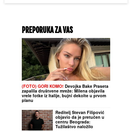
PREPORUKA ZA VAS
(FOTO) GORI KOMO!
Devojka Bake Praseta
zapalila društvene mreže: Milena objavila
vrele fotke iz Italije, bujni dekolte u prvom
planu
Reditelj Stevan Filipović
objavio da je pretučen u
centru Beograda:
Tužilaštvo naložilo
prikupljanje dokaza