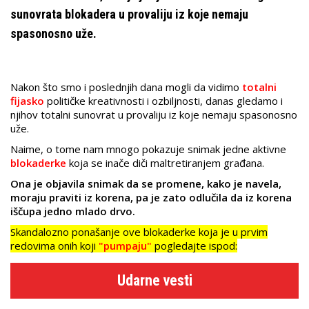
sunovrata blokadera u provaliju iz koje nemaju
spasonosno uže.
Nakon što smo i poslednjih dana mogli da vidimo
totalni
fijasko
političke kreativnosti i ozbiljnosti, danas gledamo i
njihov totalni sunovrat u provaliju iz koje nemaju spasonosno
uže.
Naime, o tome nam mnogo pokazuje snimak jedne aktivne
blokaderke
koja se inače diči maltretiranjem građana.
Ona je objavila snimak da se promene, kako je navela,
moraju praviti iz korena, pa je zato odlučila da iz korena
iščupa jedno mlado drvo.
Skandalozno ponašanje ove blokaderke koja je u prvim
redovima onih koji
"pumpaju"
pogledajte ispod:
Udarne vesti