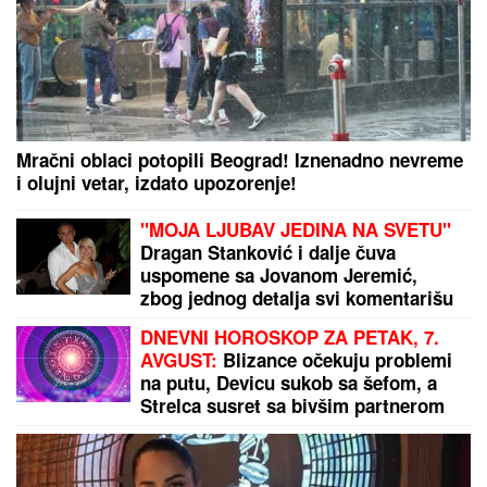
Mračni oblaci potopili Beograd! Iznenadno nevreme
i olujni vetar, izdato upozorenje!
"MOJA LJUBAV JEDINA NA SVETU"
Dragan Stanković i dalje čuva
uspomene sa Jovanom Jeremić,
zbog jednog detalja svi komentarišu
da je nije preboleo
DNEVNI HOROSKOP ZA PETAK, 7.
AVGUST:
Blizance očekuju problemi
na putu, Devicu sukob sa šefom, a
Strelca susret sa bivšim partnerom