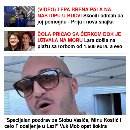
nije preboleo
(VIDEO) LEPA BRENA PALA NA
NASTUPU U BUDVI
Skočili odmah da
joj pomognu - Prija i nova snajka
đuskale, a evo šta je Viktor radio
cele noći
ČOLA PRIČAO SA ĆERKOM DOK JE
UŽIVALA NA MORU
Lara došla na
plažu sa torbom od 1.500 eura, a evo
kako je reagovala na poziv oca
"Specijalan pozdrav za Slobu Vasića, Minu Kostić i
celo F odeljenje u Lazi" Vuk Mob opet šokira