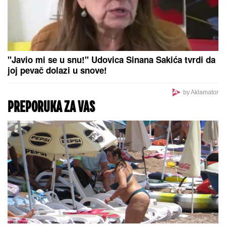
"Javio mi se u snu!" Udovica Sinana Sakića tvrdi da
joj pevač dolazi u snove!
by Aklamator
PREPORUKA ZA VAS