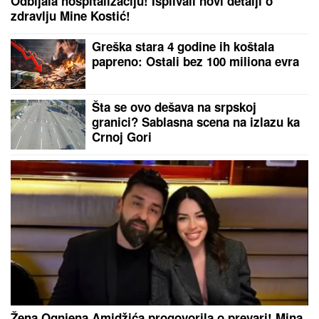
Odbijala hospitalizaciju! Isplivali novi detalji o
zdravlju Mine Kostić!
Greška stara 4 godine ih koštala
papreno: Ostali bez 100 miliona evra
Šta se ovo dešava na srpskoj
granici? Sablasna scena na izlazu ka
Crnoj Gori
Žena Ognjena Amidžića progovorila o prevari! Mina