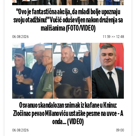
"Ovo je fantastična akcija, da mladi bolje upoznaju
svoju otadžbinu!" Vučić oduševljen nakon druženja sa
mališanima (FOTO/VIDEO)
06.08.2026
11:59 >> 12:48
Osvanuo skandalozan snimak iz kafane u Kninu:
Zločinac pevao Milanoviću ustaške pesme na uvce - A
onda... (VIDEO)
06.08.2026
09:00