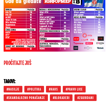
PROČITAJTE JOŠ
TAGOVI:
NASILJE
POLITIKA
HAOS
PRAVO LICE
SKANDALOZNO PONAŠANJE
BLOKADERI
ZGUBIDANI