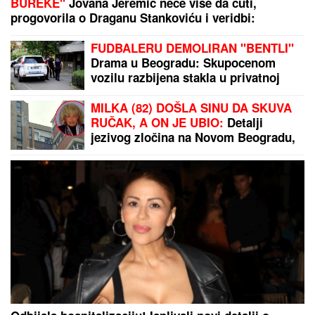
BUREKE"
Jovana Jeremić neće više da ćuti,
progovorila o Draganu Stankoviću i veridbi:
"Poklanjam mu titulu bivšeg dečka JJ"
FUDBALERU DEMOLIRAN "BENTLI"
Drama u Beogradu: Skupocenom
vozilu razbijena stakla u privatnoj
garaži luksuznog naselja
MILKA (82) DOŠLA SINU DA SKUVA
RUČAK, A ON JE UBIO:
Detalji
jezivog zločina na Novom Beogradu,
Zoran pokušao da skoči sa terase na
7. spratu