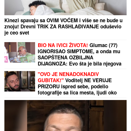
Kinezi spavaju sa OVIM VOĆEM i više se ne bude u
znoju! Drevni TRIK ZA RASHLAĐIVANJE oduševio
je ceo svet
BIO NA IVICI ŽIVOTA!
Glumac (77)
IGNORISAO SIMPTOME, a onda mu
SAOPŠTENA OZBILJNA
DIJAGNOZA: Evo šta je bila njegova
jedina prednost!
"OVO JE NENADOKNADIV
GUBITAK!"
Voditelj NE VERUJE
PRIZORU ispred sebe, podelio
fotografije sa lica mesta, ljudi oko
njega u panici! (FOTO)