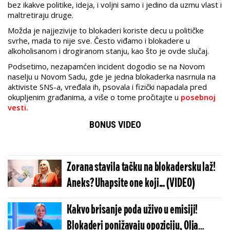
bez ikakve politike, ideja, i voljni samo i jedino da uzmu vlast i
maltretiraju druge.
Možda je najjezivije to blokaderi koriste decu u političke
svrhe, mada to nije sve. Često viđamo i blokadere u
alkoholisanom i drogiranom stanju, kao što je ovde slučaj.
Podsetimo, nezapamćen incident dogodio se na Novom
naselju u Novom Sadu, gde je jedna blokaderka nasrnula na
aktiviste SNS-a, vređala ih, psovala i fizički napadala pred
okupljenim građanima, a više o tome pročitajte u
posebnoj
vesti.
BONUS VIDEO
Zorana stavila tačku na blokadersku laž!
Aneks? Uhapsite one koji... (VIDEO)
Kakvo brisanje poda uživo u emisiji!
Blokaderi ponižavaju opoziciju, Olja