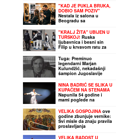
"KAD JE PUKLA BRUKA,
DOBIO SAM POZIV"
Nestala iz salona u
Beogradu sa
skupocenom
nadogradnjom, pa
"KRALJ ŽITA" UBIJEN U
usledio ŠOK OBRT:
TURSKOJ!
Ruska
Oglasio se frizer Aleksa
ljubavnica i besni sin
za "Blic", žena ga ojadila
Filip u krvavom ratu za
za više od 1.000 evra!
milione: Na imanju nađen
ARSENAL ORUŽJA, ručne
Tuga: Preminuo
bombe i sumnjive
legendarni Marjan
tečnosti!
Kulundžić, nekadašnji
šampion Jugoslavije
NINA BADRIĆ SE SLIKA U
KUPAĆEM NA STENAMA
Napunila 54 godine i
mami poglede na
čuvenom ostrvu (FOTO)
VELIKA GOSPOJINA
ove
godine zbunjuje vernike:
Svi misle da znaju pravila
proslavljanja
Bogorodičinog praznika,
ali OVAJ DETALJ MENJA
VELIKA RADOST U