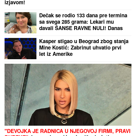
izjavom!
Dečak se rodio 133 dana pre termina
sa svega 285 grama: Lekari mu
davali ŠANSE RAVNE NULI! Danas
ima dve godine i ide u vrtić, a da je
došao na svet DAN RANIJE, sudbina
Kasper stigao u Beograd zbog stanja
bi imala mnogo lošiji scenario
Mine Kostić: Zabrinut uhvatio prvi
let iz Amerike
"DEVOJKA JE RADNICA U NJEGOVOJ FIRMI, PRAVI