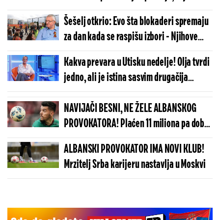
Bećković skočila da ih brani (VIDEO)
Šešelj otkrio: Evo šta blokaderi spremaju
za dan kada se raspišu izbori - Njihove
gazde sa Zapada planiraju...
Kakva prevara u Utisku nedelje! Olja tvrdi
jedno, ali je istina sasvim drugačija
(VIDEO)
NAVIJAČI BESNI, NE ŽELE ALBANSKOG
PROVOKATORA! Plaćen 11 miliona pa dobio
brutalnu poruku
ALBANSKI PROVOKATOR IMA NOVI KLUB!
Mrzitelj Srba karijeru nastavlja u Moskvi