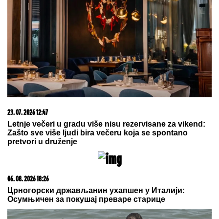
23. 07. 2026 12:47
Letnje večeri u gradu više nisu rezervisane za vikend:
Zašto sve više ljudi bira večeru koja se spontano
pretvori u druženje
06. 08. 2026 18:26
Црногорски држављанин ухапшен у Италији:
Осумњичен за покушај преваре старице