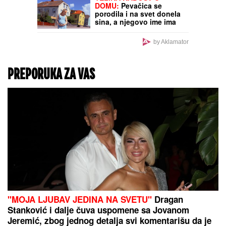
SVE
DOMU:
Pevačica se
porodila i na svet donela
sina, a njegovo ime ima
posebno značenje
by Aklamator
PREPORUKA ZA VAS
"MOJA LJUBAV JEDINA NA SVETU"
Dragan
Stanković i dalje čuva uspomene sa Jovanom
Jeremić, zbog jednog detalja svi komentarišu da je