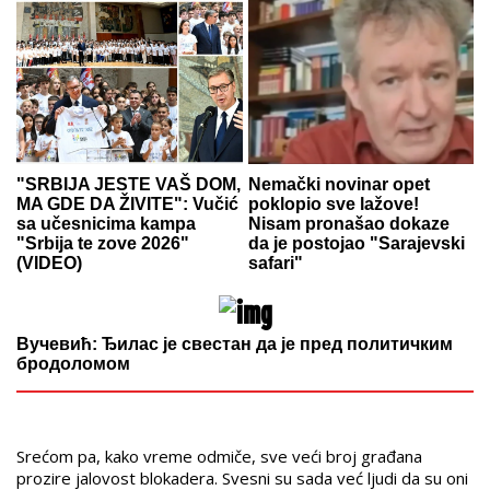
"SRBIJA JESTE VAŠ DOM,
Nemački novinar opet
MA GDE DA ŽIVITE": Vučić
poklopio sve lažove!
sa učesnicima kampa
Nisam pronašao dokaze
"Srbija te zove 2026"
da je postojao "Sarajevski
(VIDEO)
safari"
Вучевић: Ђилас је свестан да је пред политичким
бродоломом
Srećom pa, kako vreme odmiče, sve veći broj građana
prozire jalovost blokadera. Svesni su sada već ljudi da su oni