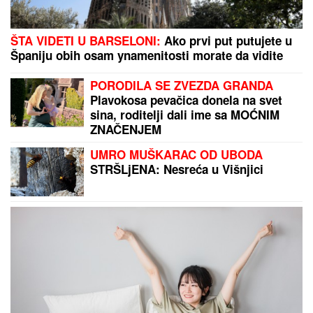
ŠTA VIDETI U BARSELONI:
Ako prvi put putujete u
Španiju obih osam ynamenitosti morate da vidite
PORODILA SE ZVEZDA GRANDA
Plavokosa pevačica donela na svet
sina, roditelji dali ime sa MOĆNIM
ZNAČENJEM
UMRO MUŠKARAC OD UBODA
STRŠLjENA: Nesreća u Višnjici