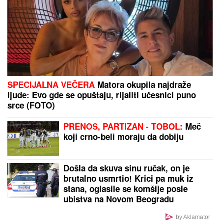
SPECIJALNA VEČERA
Matora okupila najdraže
ljude: Evo gde se opuštaju, rijaliti učesnici puno
srce (FOTO)
PRENOS, PARTIZAN - TOBOL:
Meč
koji crno-beli moraju da dobiju
Došla da skuva sinu ručak, on je
brutalno usmrtio! Krici pa muk iz
stana, oglasile se komšije posle
ubistva na Novom Beogradu
by Aklamator