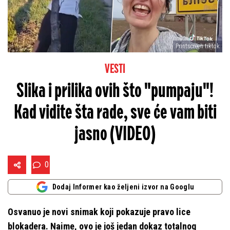
Printscreen tiktok
VESTI
Slika i prilika ovih što "pumpaju"!
Kad vidite šta rade, sve će vam biti
jasno (VIDEO)
0
Dodaj Informer kao željeni izvor na Googlu
Osvanuo je novi snimak koji pokazuje pravo lice
blokadera. Naime, ovo je još jedan dokaz totalnog