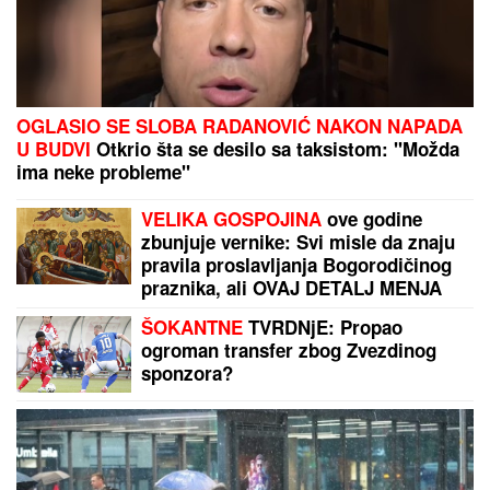
OGLASIO SE SLOBA RADANOVIĆ NAKON NAPADA
U BUDVI
Otkrio šta se desilo sa taksistom: "Možda
ima neke probleme"
VELIKA GOSPOJINA
ove godine
zbunjuje vernike: Svi misle da znaju
pravila proslavljanja Bogorodičinog
praznika, ali OVAJ DETALJ MENJA
SVE
ŠOKANTNE
TVRDNjE: Propao
ogroman transfer zbog Zvezdinog
sponzora?