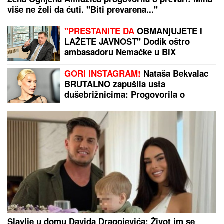
više ne želi da ćuti. "Biti prevarena..."
"PRESTANITE DA
OBMANjUJETE I
LAŽETE JAVNOST" Dodik oštro
ambasadoru Nemačke u BiX
GORI INSTAGRAM!
Nataša Bekvalac
BRUTALNO zapušila usta
dušebrižnicima: Progovorila o
RAZVODIMA, uvredama na račun
izgleda, pa otkrila ŠOK DETALJE
Slavlje u domu Davida Dragojevića: Život im se