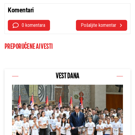
Komentari
0 komentara
Pošaljite komentar
PREPORUČENE AI VESTI
VEST DANA