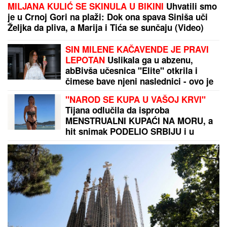
MILJANA KULIĆ SE SKINULA U BIKINI
Uhvatili smo
je u Crnoj Gori na plaži: Dok ona spava Siniša uči
Željka da pliva, a Marija i Tića se sunčaju (Video)
SIN MILENE KAČAVENDE JE PRAVI
LEPOTAN
Uslikala ga u abzenu,
abBivša učesnica "Elite" otkrila i
čimese bave njeni naslednici - ovo je
prava ISTINA
"NAROD SE KUPA U VAŠOJ KRVI"
Tijana odlučila da isproba
MENSTRUALNI KUPAĆI NA MORU, a
hit snimak PODELIO SRBIJU i u
komentarima je nastao opšti RAT