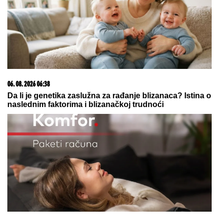
06. 08. 2026 06:38
Da li je genetika zaslužna za rađanje blizanaca? Istina o
naslednim faktorima i blizanačkoj trudnoći