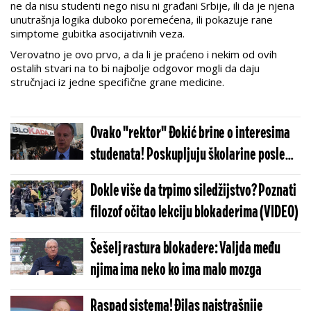
ne da nisu studenti nego nisu ni građani Srbije, ili da je njena
unutrašnja logika duboko poremećena, ili pokazuje rane
simptome gubitka asocijativnih veza.
Verovatno je ovo prvo, a da li je praćeno i nekim od ovih
ostalih stvari na to bi najbolje odgovor mogli da daju
stručnjaci iz jedne specifične grane medicine.
Ovako "rektor" Đokić brine o interesima
studenata! Poskupljuju školarine posle
godinu i po dana nerada i blokada
Dokle više da trpimo siledžijstvo? Poznati
filozof očitao lekciju blokaderima (VIDEO)
Šešelj rastura blokadere: Valjda među
njima ima neko ko ima malo mozga
Raspad sistema! Đilas najstrašnije