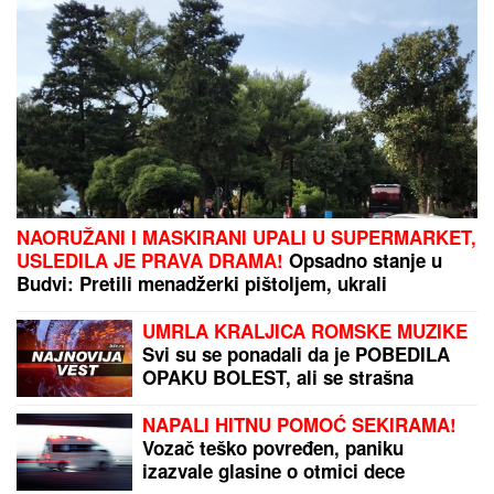
NAORUŽANI I MASKIRANI UPALI U SUPERMARKET,
USLEDILA JE PRAVA DRAMA!
Opsadno stanje u
Budvi: Pretili menadžerki pištoljem, ukrali
ASTRONOMSKU sumu
UMRLA KRALJICA ROMSKE MUZIKE
Svi su se ponadali da je POBEDILA
OPAKU BOLEST, ali se strašna
dijagnoza vratila i odnela je za manje
od 8 MESECI
NAPALI HITNU POMOĆ SEKIRAMA!
Vozač teško povređen, paniku
izazvale glasine o otmici dece