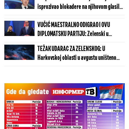
isprozivao blokadere na njihovom glasilu
- razdor među njima sve veći (VIDEO)
VUČIĆ MAESTRALNO ODIGRAO I OVU
DIPLOMATSKU PARTIJU: Zelenski u
Beogradu potvrdio - Kosovo je Srbija
TEŽAK UDARAC ZA ZELENSKOG: U
Harkovskoj oblasti u avgustu uništeno
više od 100 „baba jaga“