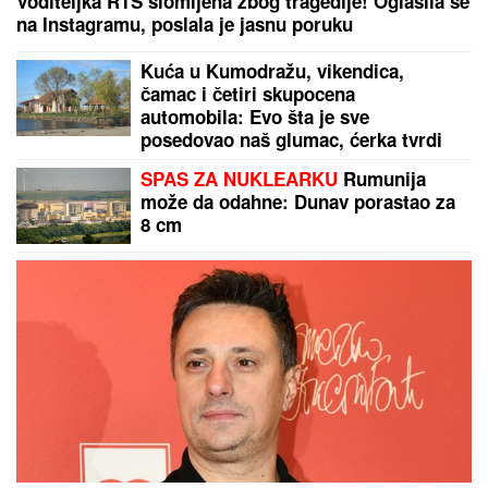
Voditeljka RTS slomljena zbog tragedije! Oglasila se
na Instagramu, poslala je jasnu poruku
Kuća u Kumodražu, vikendica,
čamac i četiri skupocena
automobila: Evo šta je sve
posedovao naš glumac, ćerka tvrdi
da je PREVARENA ZA NASLEDSTVO
SPAS ZA NUKLEARKU
Rumunija
može da odahne: Dunav porastao za
8 cm