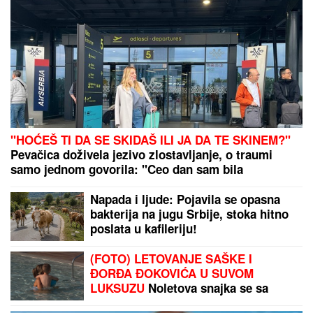
"HOĆEŠ TI DA SE SKIDAŠ ILI JA DA TE SKINEM?"
Pevačica doživela jezivo zlostavljanje, o traumi
samo jednom govorila: "Ceo dan sam bila
zaključana"
Napada i ljude: Pojavila se opasna
bakterija na jugu Srbije, stoka hitno
poslata u kafileriju!
(FOTO) LETOVANJE SAŠKE I
ĐORĐA ĐOKOVIĆA U SUVOM
LUKSUZU
Noletova snajka se sa
sinom kupa u bazenu, a ovako sa