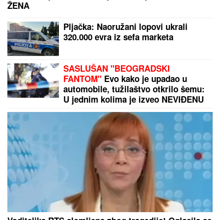
ŽENA
Pljačka: Naoružani lopovi ukrali
320.000 evra iz sefa marketa
SASLUŠAN "BEOGRADSKI
FANTOM"
Evo kako je upadao u
automobile, tužilaštvo otkrilo šemu:
U jednim kolima je izveo NEVIĐENU
PREVARU