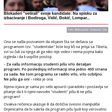
Blokaderi "vetirali" svoje kandidate: Na spisku za
izbacivanje i Bodiroga, Vidić, Đokić, Lompar...
Foto: Aleksandar Jovanović Cile
Ona se našla pozvanom da objasni šta se dešava sa
programom tzv. "studentske" liste koji liči na jetija sa Tibeta,
svi su čuli za njega ali ga niko nije video i nema pojma kako
izgleda i da li uopšte postoji.
- Za vašu informaciju studenti pišu vrlo detaljan
program. Po poslednjoj informaciji ima jedno 400 strana
za sada. Na tom programu se radilo vrlo, vrlo ozbiljno.
Ne pišu ga oni -
rekla je ona.
Njena izjava je sama po sebi apsurd i paradoks i postavlja se
pitanje da li ti njeni navodni "studenti" pišu ili ne pišu
program?
Ovakva rečenica ukazuje ili da dotična svesno manipuliše
činjenicama da bi sakrila da program pišu ljudi koji verovatno