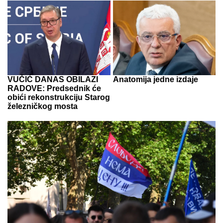
VUČIĆ DANAS OBILAZI
Anatomija jedne izdaje
RADOVE: Predsednik će
obići rekonstrukciju Starog
železničkog mosta