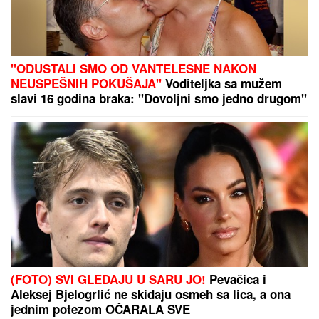
"ODUSTALI SMO OD VANTELESNE NAKON
NEUSPEŠNIH POKUŠAJA"
Voditeljka sa mužem
slavi 16 godina braka: "Dovoljni smo jedno drugom"
(FOTO) SVI GLEDAJU U SARU JO!
Pevačica i
Aleksej Bjelogrlić ne skidaju osmeh sa lica, a ona
jednim potezom OČARALA SVE