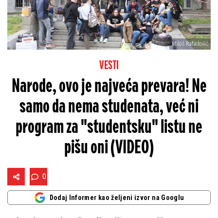
Miloš Rafailović
VESTI
Narode, ovo je najveća prevara! Ne
samo da nema studenata, već ni
program za "studentsku" listu ne
pišu oni (VIDEO)
0
Dodaj Informer kao željeni izvor na Googlu