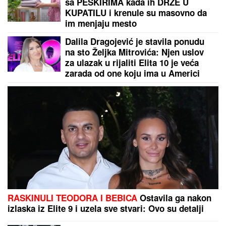
sa PEŠKIRIMA kada ih DRŽE U
KUPATILU i krenule su masovno da
im menjaju mesto
Dalila Dragojević je stavila ponudu
na sto Željka Mitrovića: Njen uslov
za ulazak u rijaliti Elita 10 je veća
zarada od one koju ima u Americi
RASKINULI TEODORA I BEBICA
Ostavila ga nakon
izlaska iz Elite 9 i uzela sve stvari: Ovo su detalji