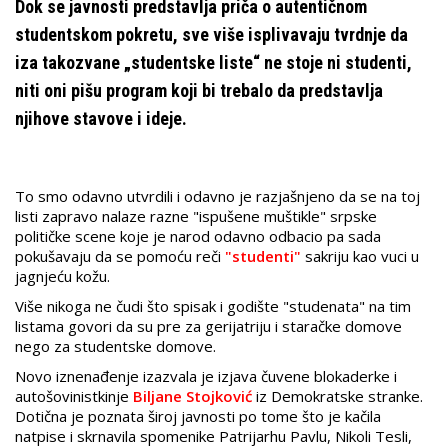
Dok se javnosti predstavlja priča o autentičnom
studentskom pokretu, sve više isplivavaju tvrdnje da
iza takozvane „studentske liste“ ne stoje ni studenti,
niti oni pišu program koji bi trebalo da predstavlja
njihove stavove i ideje.
To smo odavno utvrdili i odavno je razjašnjeno da se na toj
listi zapravo nalaze razne "ispušene muštikle" srpske
političke scene koje je narod odavno odbacio pa sada
pokušavaju da se pomoću reči
"studenti"
sakriju kao vuci u
jagnjeću kožu.
Više nikoga ne čudi što spisak i godište "studenata" na tim
listama govori da su pre za gerijatriju i staračke domove
nego za studentske domove.
Novo iznenađenje izazvala je izjava čuvene blokaderke i
autošovinistkinje
Biljane Stojković
iz Demokratske stranke.
Dotična je poznata široj javnosti po tome što je kačila
natpise i skrnavila spomenike Patrijarhu Pavlu, Nikoli Tesli,