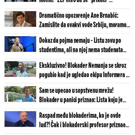
molim!" ZLF hteo da se "prikači"
blokaderskoj listi, pa usledio hladan tuš
Dramatično upozorenje Ane Brnabić:
(FOTO)
Zamislite da ovakvi vode Srbiju, moramo
je odbraniti! (VIDEO)
Dokaz da pojma nemaju - Listu zovu po
studentima, ali na njoj nema studenata
"jer su nestručni"?! (VIDEO)
Ekskluzivno! Blokader Nemanja se skroz
pogubio kad je ugledao ekipu Informera -
Pogledajte istorijsku bežaniju lažnih
Sam se upecao u sopstvenu mrežu!
studenata pred našim kamerama
Blokader u panici priznao: Lista koju je
(FOTO/VIDEO)
Informer objavio je stvarno naša (FOTO)
Raspad među blokaderima, ko je ovde
lud?! Čak i blokaderski profesor priznao:
Lažnu studentsku listu kroji tajna sila,