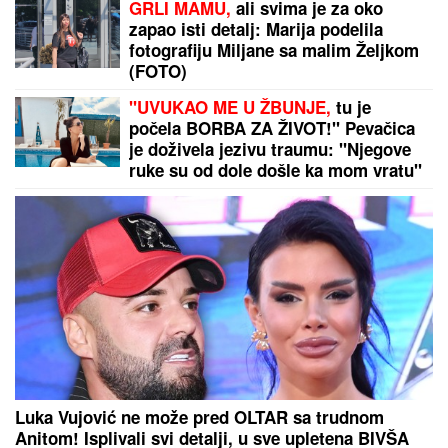
GRLI MAMU,
ali svima je za oko
zapao isti detalj: Marija podelila
fotografiju Miljane sa malim Željkom
(FOTO)
"UVUKAO ME U ŽBUNJE,
tu je
počela BORBA ZA ŽIVOT!" Pevačica
je doživela jezivu traumu: "Njegove
ruke su od dole došle ka mom vratu"
Luka Vujović ne može pred OLTAR sa trudnom
Anitom! Isplivali svi detalji, u sve upletena BIVŠA