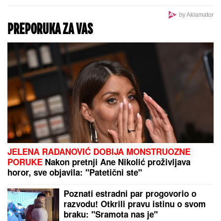
by Aklamator
PREPORUKA ZA VAS
JELENA RADANOVIĆ DOBIJA MONSTRUOZNE
PORUKE
Nakon pretnji Ane Nikolić proživljava
horor, sve objavila: "Patetični ste"
Poznati estradni par progovorio o
razvodu! Otkrili pravu istinu o svom
braku: "Sramota nas je"