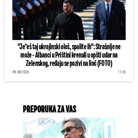
"Je*eš taj ukrajinski ološ, spalite ih": Strašnije ne
može - Albanci u Prištini krenuli u opšti udar na
Zelenskog, ređaju se pozivi na linč (FOTO)
09.08.2026
11:35
PREPORUKA ZA VAS