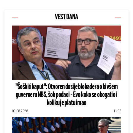
VEST DANA
"Šoškić kaput": Otvoren dosije blokadera o bivšem
guverneru NBS, šok podaci - Evo kako se obogatio i
koliku je platu imao
09.08.2026
11:08