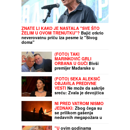
ZNATE LI KAKO JE NASTALA "SVE ŠTO
ŽELIM U OVOM TRENUTKU"?
Bajić otkrio
neverovatnu priču iza pesme iz "Sivog
doma"
(FOTO) TAKI
MARINKOVIĆ GRLI
ORBANA U GUČI
Bivši
premijer Mađarske u
kafani sa rijaliti
učesnikom, sa njima i
(FOTO) SEKA ALEKSIĆ
majstor trube
OBJAVILA PREDIVNE
VESTI
Ne može da sakrije
sreću: Zvala je devojčica
koju je vodila na maturu
NI PRED VATROM NISMO
JEDNAKI:
Zbog čega su
se prilikom gašenja
nedavnih megapožara u
Francuskoj žalila
pojedina sela
"U
ovim godinama