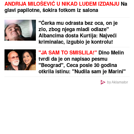
ANDRIJA MILOŠEVIĆ U NIKAD LUĐEM IZDANJU
Na
glavi papilotne, šokira fotkom iz salona
"Ćerka mu odrasta bez oca, on je
zlo, zbog njega mladi odlaze"
Albancima dosta Kurtija: Najveći
kriminalac, izgubio je kontrolu!
"JA SAM TO SMISLILA!"
Dino Melin
tvrdi da je on napisao pesmu
"Beograd", Ceca posle 30 godina
otkrila istinu: "Nudila sam je Marini"
by Aklamator