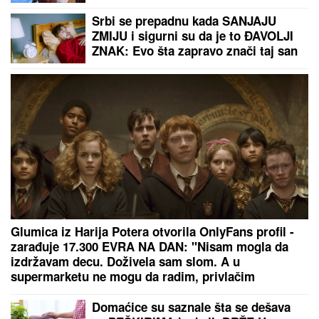
Srbi se prepadnu kada SANJAJU
ZMIJU i sigurni su da je to ĐAVOLJI
ZNAK: Evo šta zapravo znači taj san
Glumica iz Harija Potera otvorila OnlyFans profil -
zarađuje 17.300 EVRA NA DAN: "Nisam mogla da
izdržavam decu. Doživela sam slom. A u
supermarketu ne mogu da radim, privlačim
ogromnu pažnju"
Domaćice su saznale šta se dešava