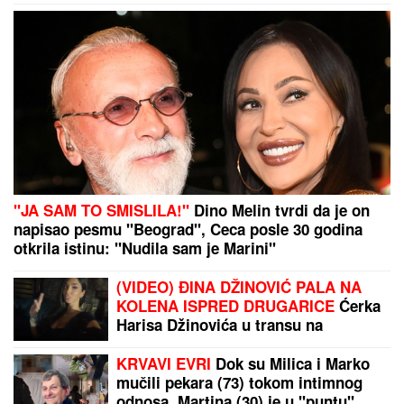
"JA SAM TO SMISLILA!"
Dino Melin tvrdi da je on
napisao pesmu "Beograd", Ceca posle 30 godina
otkrila istinu: "Nudila sam je Marini"
(VIDEO) ĐINA DŽINOVIĆ PALA NA
KOLENA ISPRED DRUGARICE
Ćerka
Harisa Džinovića u transu na
Cecinom koncertu, haljina sa
prorezima pokazala previše
KRVAVI EVRI
Dok su Milica i Marko
mučili pekara (73) tokom intimnog
odnosa, Martina (30) je u "puntu"