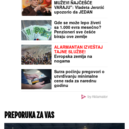
MUŽEVI NAJČEŠĆE
VARAJU": Vladeta Jerotić
upozorio da JEDAN
SIGNAL žene često
ignorišu - zato brakovi
Gde se može lepo živeti
pucaju
sa 1.000 evra mesečno?
Penzioneri sve češće
biraju ove zemlje
ALARMANTAN IZVEŠTAJ
TAJNE SLUŽBE!
Evropska zemlja na
nogama
Sutra počinju pregovori o
utvrđivanju minimalne
cene rada za narednu
godinu
by Aklamator
PREPORUKA ZA VAS