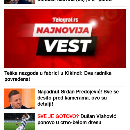
radila JEDNU stvar! (FOTO, VIDEO)
Teška nezgoda u fabrici u Kikindi: Dva radnika
povređena!
Napadnut Srđan Predojević! Sve se
desilo pred kamerama, ovo su
detalji!
SVE JE GOTOVO?
Dušan Vlahović
ponovo u crno-belom dresu