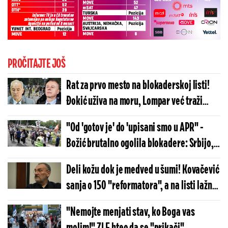
PROČITAJTE JOŠ
Rat za prvo mesto na blokaderskoj listi!
Đokić uživa na moru, Lompar već traži
saveznike
"Od 'gotov je' do 'upisani smo u APR" -
Božić brutalno ogolila blokadere: Srbijo,
mirno spavaj, revolucija konačno ima
Deli kožu dok je medved u šumi! Kovačević
matični broj
sanja o 150 "reformatora", a na listi lažnih
studenata opšte rasulo (FOTO)
"Nemojte menjati stav, ko Boga vas