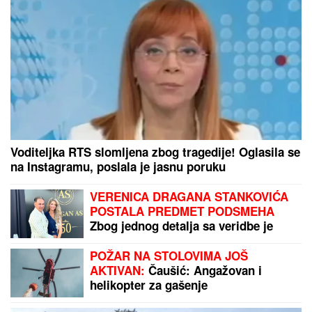
mužem provodi vreme na jahti
Voditeljka RTS slomljena zbog tragedije! Oglasila se
na Instagramu, poslala je jasnu poruku
VERENICA DRAGANA STANKOVIĆA
POSTALA PREDMET PODSMEHA
Zbog jednog detalja sa veridbe je
urnišu na mrežama: "Bukvalno dva
dinara"
POŽAR NA STOLOVIMA JOŠ
AKTIVAN:
Čaušić: Angažovan i
helikopter za gašenje