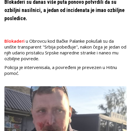
Blokaderi su danas više puta ponovo potvrdili da su
ozbiljni nasilnici, a jedan od incidenata je imao ozbiljne
posledice.
Blokaderi
u Obrovcu kod Bačke Palanke pokušali su da
unište transparent "Srbija pobeđuje", nakon čega je jedan od
njih udario pristalicu Srpske napredne stranke i naneo mu
ozbiljne povrede.
Policija je intervenisala, a povređeni je prevezen u Hitnu
pomoć.