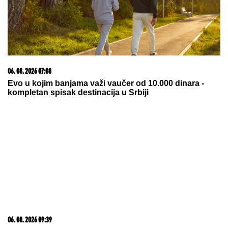
03. 08. 2026 13:23
Hibrid broj 1 koji osvaja Evropu, sada po specijalnoj
akcijskoj ceni od 19.990€ do 31.8.
07. 08. 2026 09:14
Сазнања „Политике”: Црна Гора следећа у војном
савезу Загреба, Тиране и Приштине