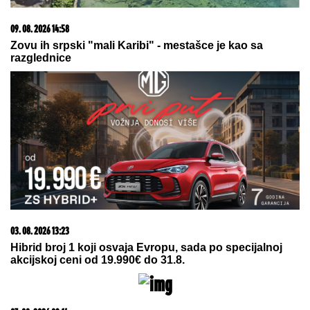
UMRLA KRALJICA ROMSKE MUZIKE
Svi su se
ponadali da je POBEDILA OPAKU BOLEST, ali se
strašna dijagnoza vratila i odnela je za manje od 8
MESECI
SPAKOVALA STVARI I NAPUSTILA
GA!
Otkriveni svi detalji RASKIDA
Teodore i Bebice
SAD JE ZVANIČNO!
Janik Siner se
povlači?