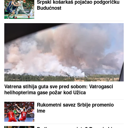
Crvena zvezda - Novi Pazar: Umalo šok na
"Marakani"
Auto na suncu postaje rerna: Evo šta
nikako ne smete da ostavljate u
kolima tokom vrućina
Zanimljiva naredna destinacija: Bivši
košarkaš Partizana napušta Evroligu