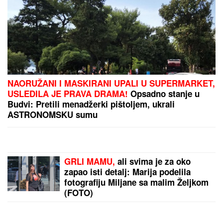
(PAPARACO) KRIŠOM SMO SNIMILI NAŠU
PEVAČICU U CRNOJ GORI
Bez trunke šminke na
aerodromu, pojavila se u ovom izdanju: Društvo joj
pravi poznati muškarac
ŠABAN ŠAULIĆ JE OD NJEGA
NAPRAVIO ZVEZDU
Pevač godinama
ćutao o ovome: "Ruke su mi se
tresle kada su me on i Goca pozvali"