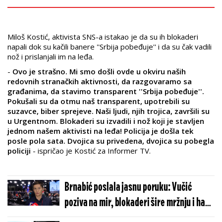
Miloš Kostić, aktivista SNS-a istakao je da su ih blokaderi
napali dok su kačili banere ''Srbija pobeđuje'' i da su čak vadili
nož i prislanjali im na leđa.
-
Ovo je strašno. Mi smo došli ovde u okviru naših
redovnih stranačkih aktivnosti, da razgovaramo sa
građanima, da stavimo transparent ''Srbija pobeđuje''.
Pokušali su da otmu naš transparent, upotrebili su
suzavce, biber sprejeve. Naši ljudi, njih trojica, završili su
u Urgentnom. Blokaderi su izvadili i nož koji je stavljen
jednom našem aktivisti na leđa! Policija je došla tek
posle pola sata. Dvojica su privedena, dvojica su pobegla
policiji
- ispričao je Kostić za Informer TV.
Brnabić poslala jasnu poruku: Vučić
poziva na mir, blokaderi šire mržnju i haos
(VIDEO)