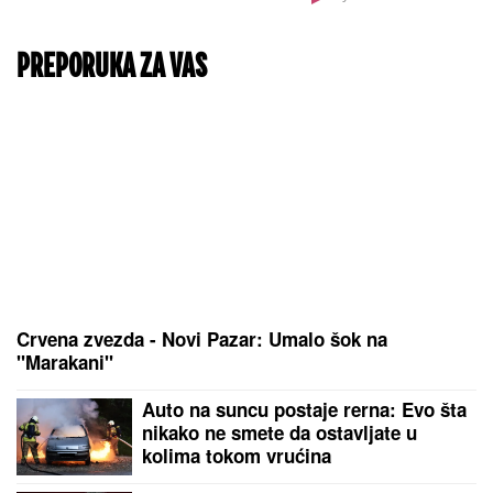
Mladić (23) poginuo kada
je sleteo sa puta kod
Banja Luke: Evo u
kakvom stanju je suvozač