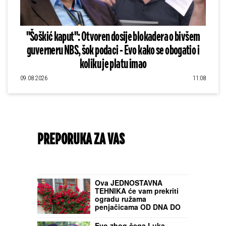
"Šoškić kaput": Otvoren dosije blokadera o bivšem
guverneru NBS, šok podaci - Evo kako se obogatio i
koliku je platu imao
09.08.2026
11:08
PREPORUKA ZA VAS