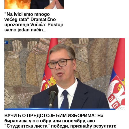
"Na ivici smo mnogo
većeg rata" Dramatično
upozorenje Vučića: Postoji
samo jedan način...
ВУЧИЋ О ПРЕДСТОЈЕЋИМ ИЗБОРИМА: На
биралиша у октобру или новембру, ако
"Студентска листа" победи, признаћу резултате