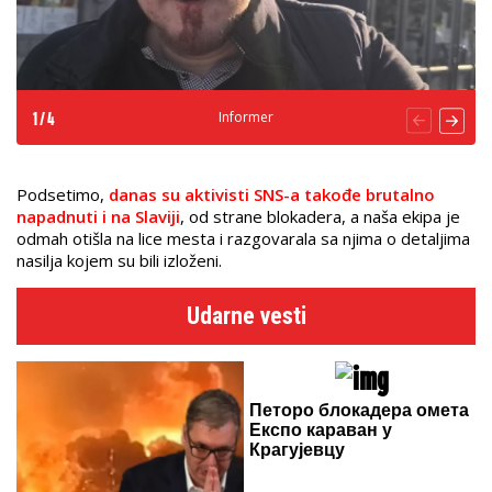
Informer
1
/
4
Podsetimo,
danas su aktivisti SNS-a takođe brutalno
napadnuti i na Slaviji
, od strane blokadera, a naša ekipa je
odmah otišla na lice mesta i razgovarala sa njima o detaljima
nasilja kojem su bili izloženi.
Udarne vesti
Петоро блокадера омета
Експо караван у
Крагујевцу