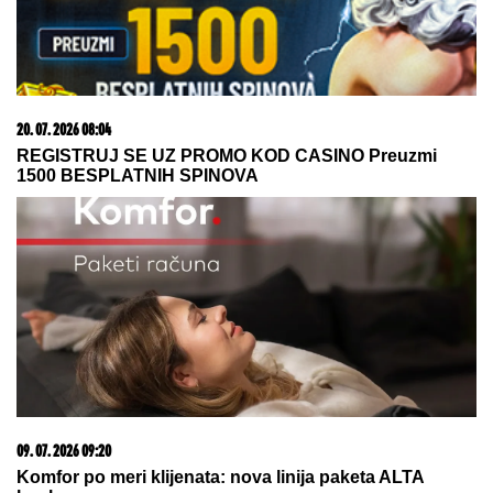
09. 08. 2026 20:26
"Staviš kacigu i kao da zapušiš uši" – Beceki
odgovorio kritičarima