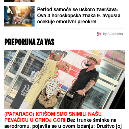
Kolaps na aerodromima, suspendovan Šengen, na
granicama pakao: Sukob Španije i Italije je u zenitu!
Ovo su najbolji stranci u istoriji NBA
lige - evo gde se nalazi Nikola Jokić
Novi odlazak iz Partizana: Posle pet
godina napustio crno-bele