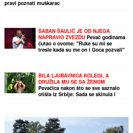
Ljubav više ne može da se sakrije: Neke
horoskopske znake očekuje prava bura - nedelja
puna emocija, susreta i preokreta
Pao rekord! Nikola Jokić nije mogao
da čuje bolje vesti, ispisana je
istorija
Period samoće se uskoro završava:
Ova 3 horoskopska znaka 9. avgusta
očekuje emotivni preokret
by Aklamator
PREPORUKA ZA VAS