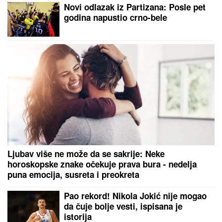
Vatrena stihija guta sve pred sobom: Vatrogasci
helihopterima gase požar kod Užica
Rukometni savez Srbije promenio
ime
Da li ga prepoznajete? Dugo je bio
najbolji teniser svih vremena, sada
je sve šokirao svojim izgledom
(FOTO)