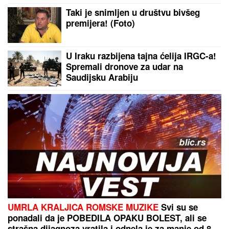
ASTRONOMSKU sumu
GRLI MAMU,
ali svima je za oko
zapao isti detalj: Marija podelila
fotografiju Miljane sa malim Željkom
(FOTO)
Sin (29) mu je preminuo usled
komplikacija izazvanih bakterijom, a
pevač je od javnosti krio da je i on
sam nakon toga išao sa operacije na
operaciju