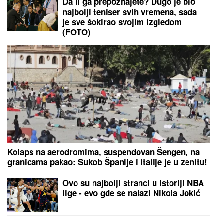
Albanski provokator iznenadio porukom: Bog
blagoslovio Srbiju (VIDEO)
Supruga našeg pevača u teškom
stanju: "Pala je u depresiju"
Srpski košarkaš pojačao podgoričku
Budućnost