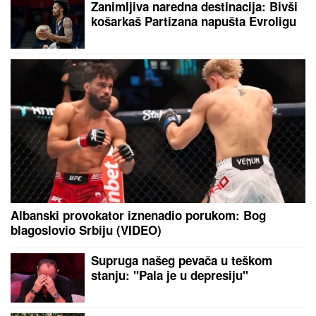
Važno je da uraditi SAMO
JEDNU STVAR i testo će
svaki put savršeno
narasti: Biće mekano,
vazdušasto i elastično
Mačka danima bila
zarobljena na krovu, žena
je spasila uz pomoć
obične daske za peglanje
(VIDEO)
by Aklamator
PREPORUKA ZA VAS