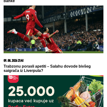
09. 08. 2026 11:54
Ana Ivanović ovo sprema za ručak: Zdravo, ukusno i
brzo
20. 07. 2026 08:04
REGISTRUJ SE UZ PROMO KOD CASINO Preuzmi
1500 BESPLATNIH SPINOVA