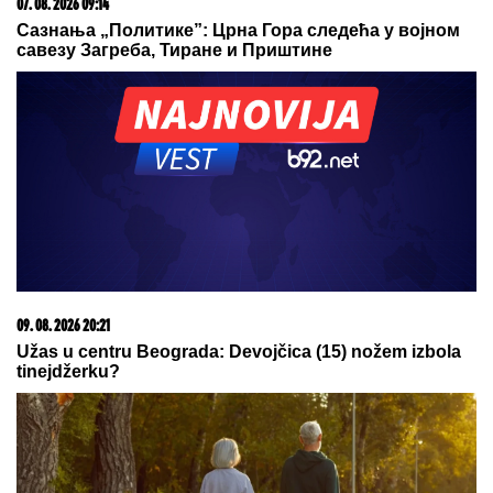
by Aklamator
09. 08. 2026 14:58
Zovu ih srpski "mali Karibi" - mestašce je kao sa
razglednice