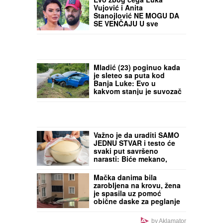
Ova JEDNOSTAVNA
TEHNIKA će vam prekriti
ogradu ružama
penjačicama OD DNA DO
VRHA
Evo zbog čega Luka
Vujović i Anita
Stanojlović NE MOGU DA
SE VENČAJU U sve
umešana njegova bivša
žena: "Mora da dođe u
Beograd"