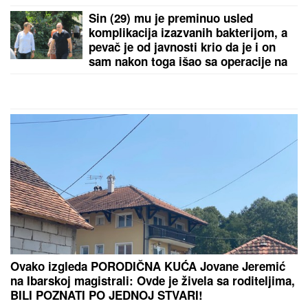
BILA LJUBAVNICA KOLEGI, A
DRUŽILA MU SE SA ŽENOM
Pevačica nakon što se sve saznalo
otišla iz Srbije: Sada se skinula i
pokazala brutalno telo
NAORUŽANI I MASKIRANI UPALI U SUPERMARKET,
USLEDILA JE PRAVA DRAMA!
Opsadno stanje u
Budvi: Pretili menadžerki pištoljem, ukrali