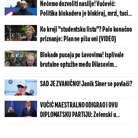
Nećemo dozvoliti nasilje! Vučević:
Politika blokadera je blokiraj, mrzi, tuci
(VIDEO)
Ko kroji "studentsku listu"? Palo konačno
priznanje: Plan ne pišu oni (VIDEO)
Blokade pucaju po šavovima! Isplivale
brutalne optužbe među Đilasovim
blokaderima
SAD JE ZVANIČNO! Janik Siner se povlači?
VUČIĆ MAESTRALNO ODIGRAO I OVU
DIPLOMATSKU PARTIJU: Zelenski u
Beogradu potvrdio - Kosovo je Srbija