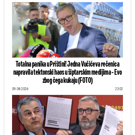
Totalna panika u Prištini! Jedna Vučićeva rečenica
napravila tektonski haos u šiptarskim medijima - Evo
zbog čega kukaju (FOTO)
09.08.2026
23:02