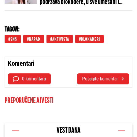
podržava blokadere, u sve umešani i
profesori - "Rekli su mi da će se
smenjivati na meni"
TAGOVI:
SNS
NAPAD
AKTIVISTA
BLOKADERI
Komentari
0 komentara
Pošaljite komentar
PREPORUČENE AI VESTI
VEST DANA