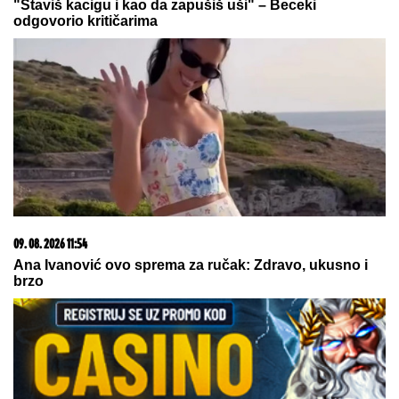
05. 08. 2026 06:45
Šta dete nasleđuje od oca, a šta od majke? Sve što
treba da znate o genetici
15. 07. 2026 07:44
Većina građana izgubi novac pre nego što stigne na
letovanje - ovih 7 troškova skoro niko ne planira