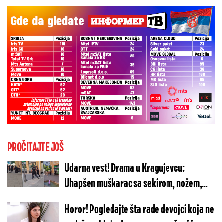
PROČITAJTE JOŠ
Udarna vest! Drama u Kragujevcu:
Uhapšen muškarac sa sekirom, nožem,
pištoljem... - Krenuo ka aktivistiima SNS i
Horor! Pogledajte šta rade devojci koja ne
deci (FOTO/VIDEO)