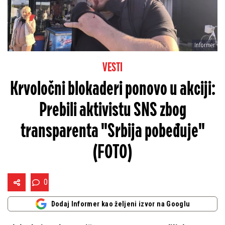
Informer
VESTI
Krvoločni blokaderi ponovo u akciji:
Prebili aktivistu SNS zbog
transparenta "Srbija pobeđuje"
(FOTO)
0
Dodaj Informer kao željeni izvor na Googlu