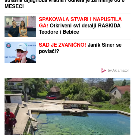
Ovako izgleda PORODIČNA KUĆA Jovane Jeremić
na Ibarskoj magistrali: Ovde je živela sa roditeljima,
BILI POZNATI PO JEDNOJ STVARI!
Taki je snimljen u društvu bivšeg
premijera! (Foto)
U Iraku razbijena tajna ćelija IRGC-a!
Spremali dronove za udar na
Saudijsku Arabiju