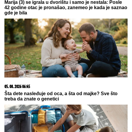
09. 08. 2026 20:21
Užas u centru Beograda: Devojčica (15) nožem izbola
tinejdžerku?
06. 08. 2026 07:08
Evo u kojim banjama važi vaučer od 10.000 dinara -
kompletan spisak destinacija u Srbiji