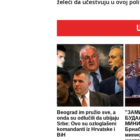
želeći da učestvuju u ovoj poli
Beograd im pružio sve, a
"ЗАМ
onda su odlučili da ubijaju
БУДА
Srbe: Ovo su ozloglašeni
МИНИ
komandanti iz Hrvatske i
Брнаб
BiH
минис