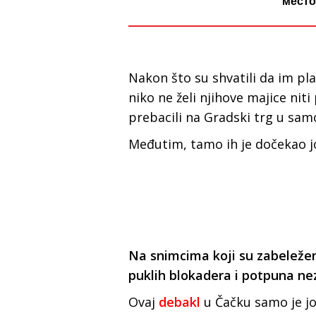
место
Nakon što su shvatili da im pl
niko ne želi njihove majice niti
prebacili na Gradski trg u sa
Međutim, tamo ih je dočekao jo
Na snimcima koji su zabeležen
puklih blokadera i potpuna ne
Ovaj
debakl
u Čačku samo je jo