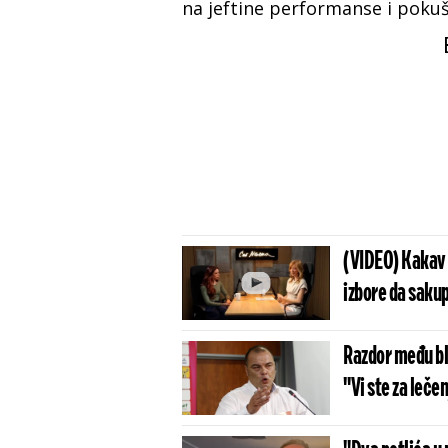
na jeftine performanse i poku
(VIDEO) Kakav 
izbore da sakup
Razdor među bl
"Vi ste za lečen