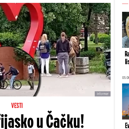
Ra
li
05.0
Informer
VESTI
fijasko u Čačku!
E