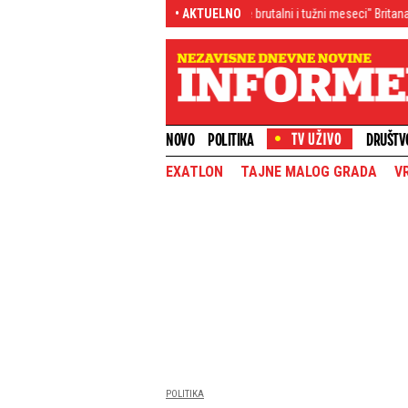
e nešto neverovatno
"Dolaze brutalni i tužni meseci" Britanac razorio nade 
• AKTUELNO
NOVO
POLITIKA
DRUŠTV
EXATLON
TAJNE MALOG GRADA
V
POLITIKA