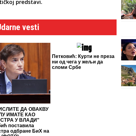
tičkoj predstavi.
Udarne vesti
Петковић: Курти не преза
ни од чега у жељи да
сломи Србе
ИСЛИТЕ ДА ОВАКВУ
ЛУ ИМАТЕ КАО
СТРА У ВЛАДИ"
ић поставила
тра одбране БиХ на