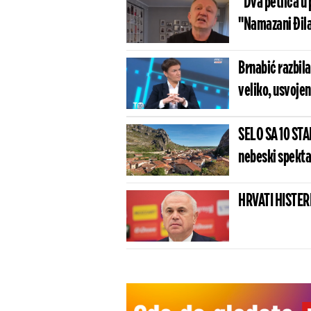
"Dva petlića u 
"Namazani Đilas
Brnabić razbila
veliko, usvoje
SELO SA 10 ST
nebeski spektak
HRVATI HISTERI