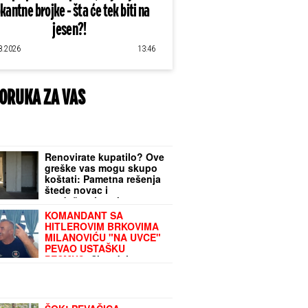
kantne brojke - šta će tek biti na
jesen?!
8.2026
13:46
ORUKA ZA VAS
Renovirate kupatilo? Ove
greške vas mogu skupo
koštati: Pametna rešenja
štede novac i
produžavaju vek opreme
KOMANDANT SA
HITLEROVIM BRKOVIMA
MILANOVIĆU "NA UVCE"
PEVAO USTAŠKU
PESMU?!
Skandal u
restoranu u Kninu: S
prijateljima u crnim
uniformama veličao Crnu
legiju