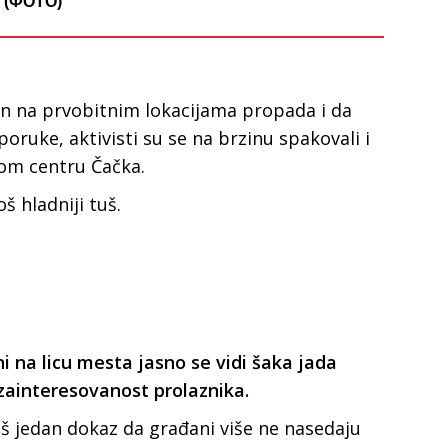
 (ФОТО)
an na prvobitnim lokacijama propada i da
 poruke, aktivisti su se na brzinu spakovali i
mom centru Čačka.
š hladniji tuš.
i na licu mesta jasno se vidi šaka jada
zainteresovanost prolaznika.
š jedan dokaz da građani više ne nasedaju