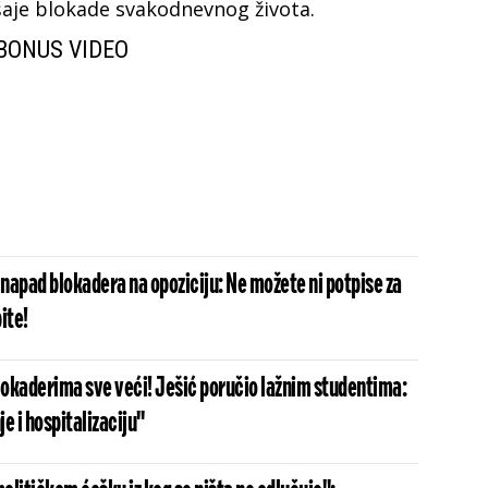
šaje blokade svakodnevnog života.
BONUS VIDEO
napad blokadera na opoziciju: Ne možete ni potpise za
ite!
okaderima sve veći! Ješić poručio lažnim studentima:
je i hospitalizaciju"