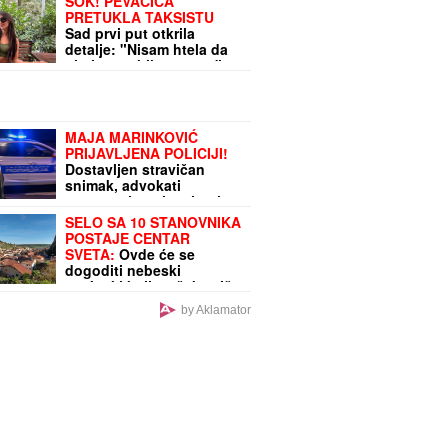
ŠOK! PEVAČICA
PRETUKLA TAKSISTU
Sad prvi put otkrila
detalje: "Nisam htela da
platim, prebila sam ga"
MAJA MARINKOVIĆ
PRIJAVLJENA POLICIJI!
Dostavljen stravičan
snimak, advokati
momentalno alarmirani!
SELO SA 10 STANOVNIKA
POSTAJE CENTAR
SVETA:
Ovde će se
dogoditi nebeski
spektakl koji se čeka više
od 100 godina
by Aklamator