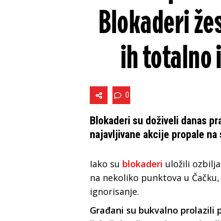
Blokaderi že
ih totalno 
0
Blokaderi su doživeli danas pr
najavljivane akcije propale na
Iako su
blokaderi
uložili ozbil
na nekoliko punktova u Čačku, 
ignorisanje.
Građani su bukvalno prolazili 