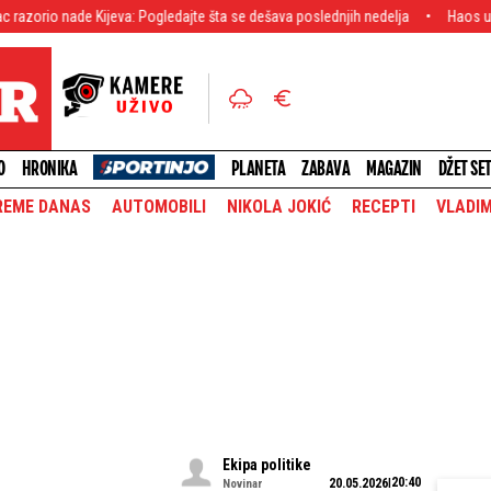
Kijeva: Pogledajte šta se dešava poslednjih nedelja
Haos u FIFA! Infantino 
O
HRONIKA
PLANETA
ZABAVA
MAGAZIN
DŽET SE
REME DANAS
AUTOMOBILI
NIKOLA JOKIĆ
RECEPTI
VLADIM
Ekipa politike
20:40
20.05.2026
Novinar