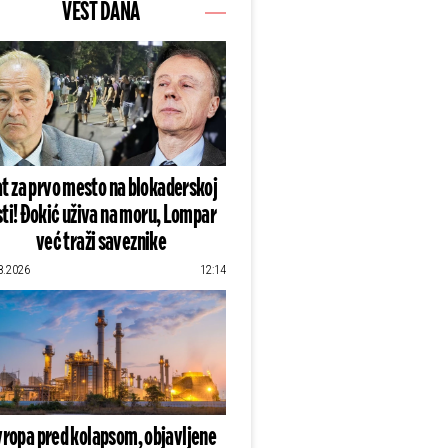
VEST DANA
t za prvo mesto na blokaderskoj
sti! Đokić uživa na moru, Lompar
već traži saveznike
8.2026
12:14
vropa pred kolapsom, objavljene