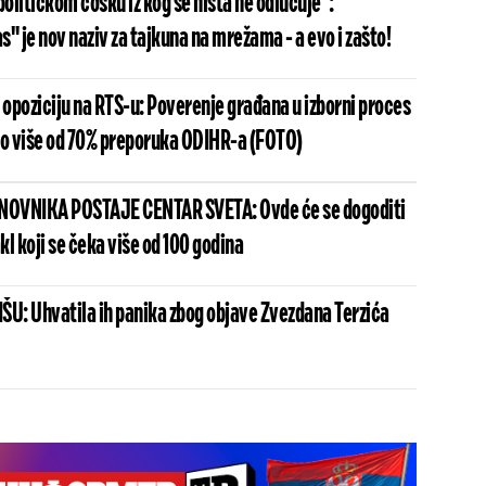
političkom ćošku iz kog se ništa ne odlučuje":
" je nov naziv za tajkuna na mrežama - a evo i zašto!
 opoziciju na RTS-u: Poverenje građana u izborni proces
no više od 70% preporuka ODIHR-a (FOTO)
ANOVNIKA POSTAJE CENTAR SVETA: Ovde će se dogoditi
l koji se čeka više od 100 godina
ŠU: Uhvatila ih panika zbog objave Zvezdana Terzića