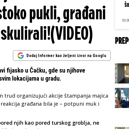
šo
stoko pukli, građani
05.0
iskulirali!(VIDEO)
PREP
Dodaj Informer kao željeni izvor na Googlu
avi fijasko u Čačku, gde su njihove
 svim lokacijama u gradu.
jan trud organizujući akcije štampanja majica
reakcija građana bila je – potpuni muk i
pored njih kao pored turskog groblja, ne