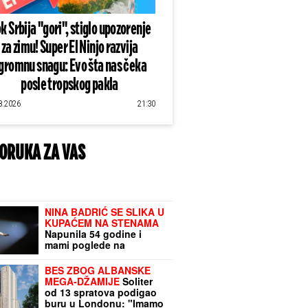
k Srbija "gori", stiglo upozorenje
za zimu! Super El Ninjo razvija
gromnu snagu: Evo šta nas čeka
posle tropskog pakla
8.2026
21:30
ORUKA ZA VAS
NINA BADRIĆ SE SLIKA U
KUPAĆEM NA STENAMA
Napunila 54 godine i
mami poglede na
čuvenom ostrvu (FOTO)
BES ZBOG ALBANSKE
MEGA-DŽAMIJE
Soliter
od 13 spratova podigao
buru u Londonu: "Imamo