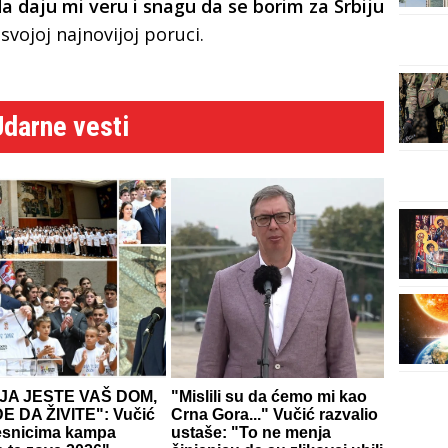
a daju mi veru i snagu da se borim za Srbiju
svojoj najnovijoj poruci.
Udarne vesti
JA JESTE VAŠ DOM,
"Mislili su da ćemo mi kao
E DA ŽIVITE": Vučić
Crna Gora..." Vučić razvalio
esnicima kampa
ustaše: "To ne menja