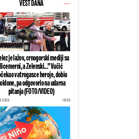
VEST DANA
lez je lažov, crnogorski mediji su
licemerni, a Zelenski..." Vučić
čekao vatrogasce heroje, dobio
oklone, pa odgovorio na udarna
pitanja (FOTO/VIDEO)
8.2026
18:03