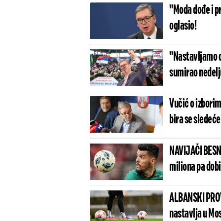
"Moda dođe i p
oglasio!
"Nastavljamo da
sumirao nedelj
Vučić o izbori
bira se sledeće
NAVIJAČI BESN
miliona pa dob
ALBANSKI PROV
nastavlja u Mo