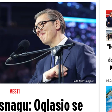
"He
do
p
06.0
Peđa Milosavljević
VESTI
 snagu: Oglasio se