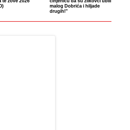
a te zove 2026"
činjenicu da su zlikovci ubili
O)
malog Dobrića i hiljade
drugih!"