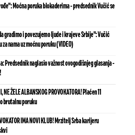
rođe": Moćna poruka blokaderima - predsednik Vučić se
 gradimo i povezujemo ljude i krajeve Srbije": Vučić
u za nama uz moćnu poruku (VIDEO)
ma: Predsednik naglasio važnost ovogodišnjeg glasanja -
!
I, NE ŽELE ALBANSKOG PROVOKATORA! Plaćen 11
io brutalnu poruku
OKATOR IMA NOVI KLUB! Mrzitelj Srba karijeru
skvi