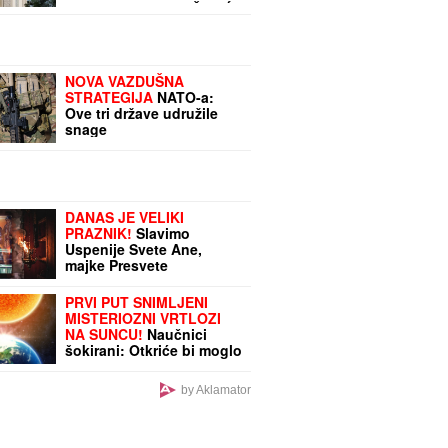
ih već 15 u blizini, ŠTA ĆE
NAM JOŠ JEDNA?"
NOVA VAZDUŠNA
STRATEGIJA
NATO-a:
Ove tri države udružile
snage
DANAS JE VELIKI
PRAZNIK!
Slavimo
Uspenije Svete Ane,
majke Presvete
Bogorodice!
PRVI PUT SNIMLJENI
MISTERIOZNI VRTLOZI
NA SUNCU!
Naučnici
šokirani: Otkriće bi moglo
da zaštiti Zemlju od
katastrofalnih posledica
by Aklamator