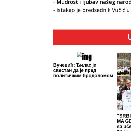
-
Mudrost i ljubav našeg narod
- istakao je predsednik Vučić u 
Вучевић: Ђилас је
свестан да је пред
политичким бродоломом
"SRBI
MA GD
sa uč