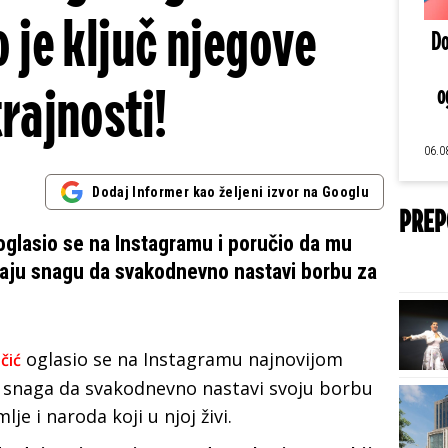
o je ključ njegove
Do
trajnosti!
o
06.0
Dodaj Informer kao željeni izvor na Googlu
PREP
glasio se na Instagramu i poručio da mu
daju snagu da svakodnevno nastavi borbu za
oglasio se na Instagramu najnovijom
čić
 snaga da svakodnevno nastavi svoju borbu
e i naroda koji u njoj živi.