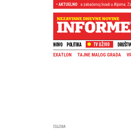
i svet!
(FOTO) Šok otkriće na zabačenoj livadi u Alpima: Zapanjili su kad su 
• AKTUELNO
NOVO
POLITIKA
DRUŠTV
EXATLON
TAJNE MALOG GRADA
V
POLITIKA