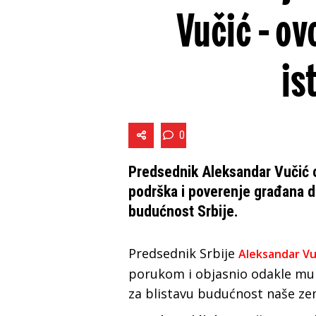
Vučić - ov
is
0
Predsednik Aleksandar Vučić o
podrška i poverenje građana 
budućnost Srbije.
Predsednik Srbije
Aleksandar Vu
porukom i objasnio odakle mu
za blistavu budućnost naše zemlj