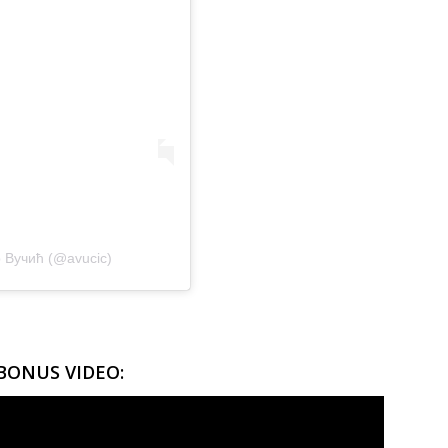
р Вучић (@avucic)
BONUS VIDEO: