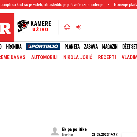
je videli, ali usledilo je još veće iznenađenje
Noćenje plaća 6.000 evra! Bog
O
HRONIKA
PLANETA
ZABAVA
MAGAZIN
DŽET SE
REME DANAS
AUTOMOBILI
NIKOLA JOKIĆ
RECEPTI
VLADIM
Ekipa politike
16:12
21.05.2026
Novinar