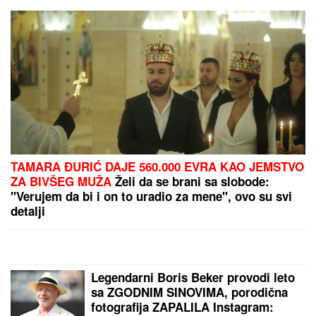
GOCA BOŽINOVSKA SA PORODICOM U GRČKOJ!
Snajka Bojana grmi u kupaćem, pevačica se sunča:
Oglasila se sa jahte, ovako se baškare (FOTO)