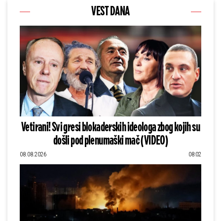
VEST DANA
Vetirani! Svi gresi blokaderskih ideologa zbog kojih su
došli pod plenumaški mač (VIDEO)
08.08.2026
08:02