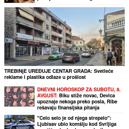
tržnom centru!
PRVA OBJAVA JELENE RADANOVIĆ
POSLE PRETNJI:
Daleko je od
Beograda, pokazala i gde se tačno
nalazi i sa kim