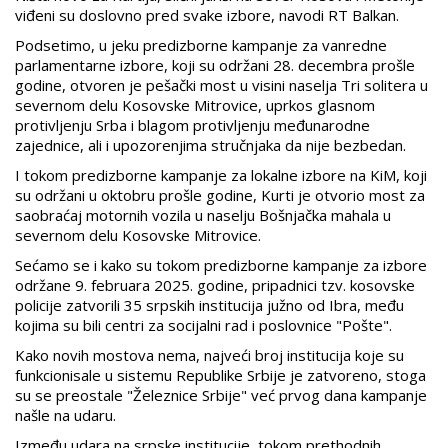
viđeni su doslovno pred svake izbore, navodi RT Balkan.
Podsetimo, u jeku predizborne kampanje za vanredne
parlamentarne izbore, koji su održani 28. decembra prošle
godine, otvoren je pešački most u visini naselja Tri solitera u
severnom delu Kosovske Mitrovice, uprkos glasnom
protivljenju Srba i blagom protivljenju međunarodne
zajednice, ali i upozorenjima stručnjaka da nije bezbedan.
I tokom predizborne kampanje za lokalne izbore na KiM, koji
su održani u oktobru prošle godine, Kurti je otvorio most za
saobraćaj motornih vozila u naselju Bošnjačka mahala u
severnom delu Kosovske Mitrovice.
Sećamo se i kako su tokom predizborne kampanje za izbore
održane 9. februara 2025. godine, pripadnici tzv. kosovske
policije zatvorili 35 srpskih institucija južno od Ibra, među
kojima su bili centri za socijalni rad i poslovnice "Pošte".
Kako novih mostova nema, najveći broj institucija koje su
funkcionisale u sistemu Republike Srbije je zatvoreno, stoga
su se preostale "Železnice Srbije" već prvog dana kampanje
našle na udaru.
Između udara na srpske institucije, tokom prethodnih