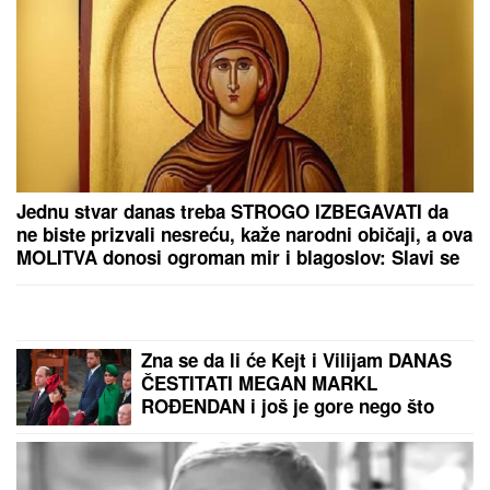
PRIČALO SE DA SE RAZVODE
Ovako se Đanijev sin
i snaja ponašaju kad ih niko ne gleda, Minja objavila
fotografiju sa suprugom, jedan detalj jasno otkriva u
kakvom su braku
Ovako danas izgledaju ĆERKE
BLIZNAKINJE I SINOVI BLIZANCI
Mirke i Rodžera Federera i svi
gledaju na koga liče! Morali da