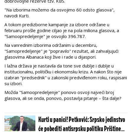
dobrovoljne rezerve tzv. KBS.
"Na izborima možemo da osvojimo 60 odsto glasova",
navodi Kurti.
A tokom predizborne kampanje za izbore održane u
februaru prošle godine ciljao je na pola miliona glasova, a
"Samoopredeljenje" je osvojilo 396.787.
Na vanrednim izborima održanim u decembru,
"Samopredeljenje" je "popravilo" rezultat, ali zahvaljujući
glasovima Albanaca koji žive i rade u dijaspori.
I lažna država je nastavila da tone sve dublje i dublje u
institucionalnu, političku i ekonomsku krizu. A nakon što nije
izabran "predsednik" u zakonski predviđenom roku, raspisani
su izbori.
Možda "Samoopredeljenje" ponovo osvoji najveći broj
glasova, ali se onda, ponovo, postavlja pitanje – šta dalje?
Kurti u panici! Petković: Srpsko jedinstvo
će pobediti antisrpsku politiku Prištine