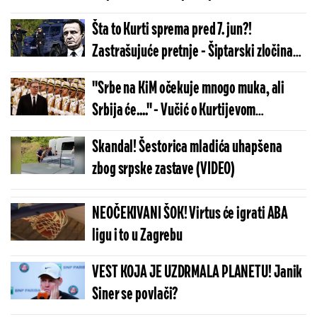
(FOTO)
Šta to Kurti sprema pred 7. jun?!
Zastrašujuće pretnje - Šiptarski zločinac
sve agresivniji
''Srbe na KiM očekuje mnogo muka, ali
Srbija će....'' - Vučić o Kurtijevom
preuzimanju stanica
Skandal! Šestorica mladića uhapšena
zbog srpske zastave (VIDEO)
NEOČEKIVANI ŠOK! Virtus će igrati ABA
ligu i to u Zagrebu
VEST KOJA JE UZDRMALA PLANETU! Janik
Siner se povlači?