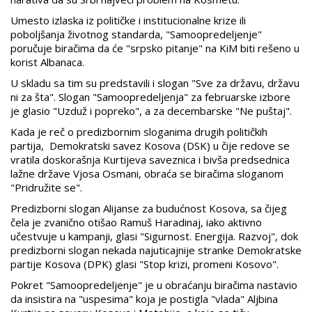
Umesto izlaska iz političke i institucionalne krize ili
poboljšanja životnog standarda, "Samoopredeljenje"
poručuje biračima da će "srpsko pitanje" na KiM biti rešeno u
korist Albanaca.
U skladu sa tim su predstavili i slogan "Sve za državu, državu
ni za šta". Slogan "Samoopredeljenja" za februarske izbore
je glasio "Uzduž i popreko", a za decembarske "Ne puštaj".
Kada je reč o predizbornim sloganima drugih političkih
partija, Demokratski savez Kosova (DSK) u čije redove se
vratila doskorašnja Kurtijeva saveznica i bivša predsednica
lažne države Vjosa Osmani, obraća se biračima sloganom
"Pridružite se".
Predizborni slogan Alijanse za budućnost Kosova, sa čijeg
čela je zvanično otišao Ramuš Haradinaj, iako aktivno
učestvuje u kampanji, glasi "Sigurnost. Energija. Razvoj", dok
predizborni slogan nekada najuticajnije stranke Demokratske
partije Kosova (DPK) glasi "Stop krizi, promeni Kosovo".
Pokret "Samoopredeljenje" je u obraćanju biračima nastavio
da insistira na "uspesima" koja je postigla "vlada" Aljbina