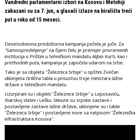
Vandredni parlamentarni izbori na Kosovu i Metohiji
zakazani su za 7. jun, a glasači izlaze na birališta treći
put u roku od 15 meseci.
Desetodnevna predizborna kampanja počela je juče. Za
"Samoopredeljenje" na čijem čelu je premijer privremenih
institucija u Prištini u tehničkom mandatu Aljbin Kurti, kao i
prethodnih puta, kampanja je započela udarom na Srbe.
Tako je sa objekta "Železnica Srbije" u opštini Zvečan
uklonjena ćirilična tabla u prisustvu troje ministara lažne
države u tehničkom mandatu.
Uzurpirani su i objekti "Železnice Srbije" u Leposaviću,
Ibarskoj slatini i Lešku. Skinute su srpske zastave i
postavljene zastave lažne države, uklonjene su i table
"Železnica Srbije" i postavljene nove sa natpisom "Železnička
infrastruktura Kosova".