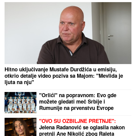
Voditeljki RTS-a TELO CELO U MIŠIĆIMA, skinula se
u bikini i pokazala RASNE OBLINE Skroz joj
popustile kočnice, slike sa odmora napravile dar-
mar
POLICIJA REAGOVALA ZBOG ŽENE
SERGEJA TRIFUNOVIĆA,
nije
očekivala da će je OVO SAČEKATI u