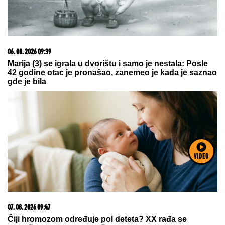
23. 07. 2026 12:47
Letnje večeri u gradu više nisu rezervisane za vikend:
Zašto sve više ljudi bira večeru koja se spontano
pretvori u druženje
VIDEO