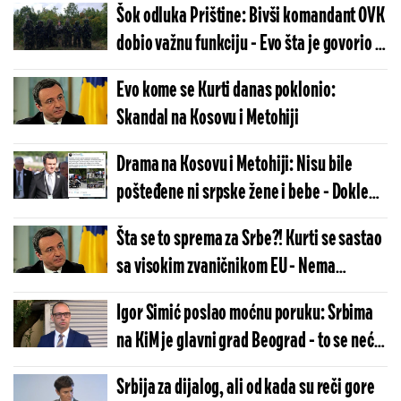
Šok odluka Prištine: Bivši komandant OVK
dobio važnu funkciju - Evo šta je govorio o
Srbima
Evo kome se Kurti danas poklonio:
Skandal na Kosovu i Metohiji
Drama na Kosovu i Metohiji: Nisu bile
pošteđene ni srpske žene i bebe - Dokle
više?!
Šta se to sprema za Srbe?! Kurti se sastao
sa visokim zvaničnikom EU - Nema
povratka...
Igor Simić poslao moćnu poruku: Srbima
na KiM je glavni grad Beograd - to se neće
promeniti
Srbija za dijalog, ali od kada su reči gore