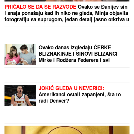
Marina Tucaković iznajmljivala stan gde je čuvala
stvari vredne milion evra, otkriveni detalji: "Futa je
sve to stavio u crne kese"
SKINULA SE ANA SEVIĆ
Ukrstila
bikini, pa mamila poglede na plaži:
Ovakvu je retko viđamo (Foto)
NAŠ GLUMAC (65) OŽENIO 32
GODINE MLAĐU KOLEGINICU
Upoznala ga dok je bila na fakultetu,
a sada pokazala čime se bavi pored
glume