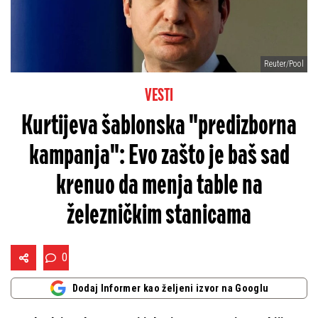
Reuter/Pool
VESTI
Kurtijeva šablonska "predizborna
kampanja": Evo zašto je baš sad
krenuo da menja table na
železničkim stanicama
0
Dodaj Informer kao željeni izvor na Googlu