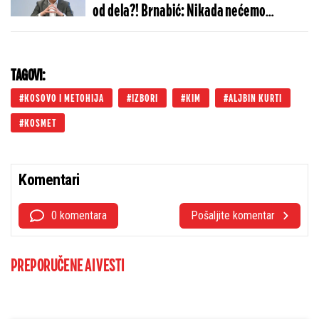
od dela?! Brnabić: Nikada nećemo
podržavati etničko čišćenje
TAGOVI:
KOSOVO I METOHIJA
IZBORI
KIM
ALJBIN KURTI
KOSMET
Komentari
0 komentara
Pošaljite komentar
PREPORUČENE AI VESTI