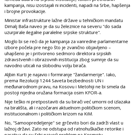
kampanja, nisu izostajali ni incidenti, napadi na Srbe, hapšenja
i brojne provokacije.
Ministar infrastrukture lažne države u tehničkom mandatu
Dimalj Baša naveo je da su železnice na severu "do sada
uzurpirale ilegalne paralelne srpske strukture".
Moglo bi se reći da je kampanja za vanredne parlamentarne
izbore počela pre nego što je zvanično objavljeno –
uhapšeno je i pritvoreno sedmoro direktora srpskih
zdravstvenih i obrazovnih institucija zbog sumnje da su
navodno uticali na slobodnu volju birača.
Aljbin Kurti je najavio i formiranje "žandarmerije". Iako,
prema Rezoluciji 1244 Saveta bezbednosti UN i
međunarodnom pravu, na Kosovu i Metohiji ne bi smela da
postoji nijedna oružana formacija osim KFOR-a.
Nije teško ni pretpostaviti da su birači već umorni od izlazaka
na birališta, ali i razočarani aktuelnom političkom scenom,
institucionalnom i političkom krizom na KiM.
No, "Samoopredeljenje" se grčevito bori da zadrži vlast u
lažnoj državi. Zato ne odstupa od ratnohuškačke retorike i
narativa da su Srbi najveći problem na Kosmetu.