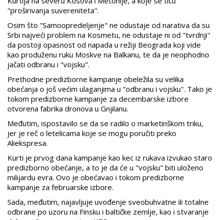
Kurtija na severu Kosova i Metohije, a koje se tiču
"proširivanja suvereniteta".
Osim što "Samoopredeljenje" ne odustaje od narativa da su
Srbi najveći problem na Kosmetu, ne odustaje ni od "tvrdnji"
da postoji opasnost od napada u režiji Beograda koji vide
kao produženu ruku Moskve na Balkanu, te da je neophodno
jačati odbranu i "vojsku".
Prethodne predizborne kampanje obeležila su velika
obećanja o još većim ulaganjima u "odbranu i vojsku". Tako je
tokom predizborne kampanje za decembarske izbore
otvorena fabrika dronova u Gnjilanu.
Međutim, ispostavilo se da se radilo o marketinškom triku,
jer je reč o letelicama koje se mogu poručiti preko
Aliekspresa.
Kurti je prvog dana kampanje kao kec iz rukava izvukao staro
predizborno obećanje, a to je da će u "vojsku" biti uloženo
milijardu evra. Ovo je obećavao i tokom predizborne
kampanje za februarske izbore.
Sada, međutim, najavljuje uvođenje sveobuhvatne ili totalne
odbrane po uzoru na Finsku i baltičke zemlje, kao i stvaranje