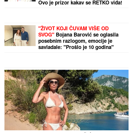
"DA TI UNIŠTIM I OVAJ BRAK, PA TE OTERAM U
DOM ZA MAJKE SA DECOM KOJE NEMAJU ZA
ŽIVOT" U
jeku pretnji ženi Slobe Radanovića, Ana
Nikolić se oglasila: "Ne govori ništa!"
by Aklamator
PREPORUKA ZA VAS