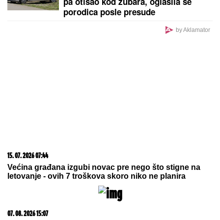
Hitno uključivanje Mustafe Durdžića u emisiju,
otkrio detalje video poziva sa Majom: "Mevlida je
ljuta na nju"
"Orlići" na popravnom: Evo gde
možete gledati meč Srbije i
Rumunije na prvenstvu Evrope
"OVO SU OZBILJNE PRETNJE":
Jelena Radanović se oglasila nakon
pretnji Ane Nikolić zbog Raleta