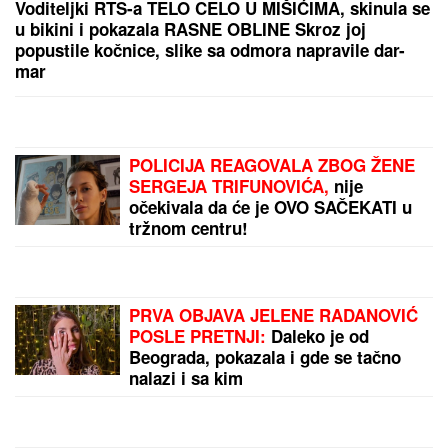
TAMARA ĐURIĆ DAJE 560.000 EVRA KAO JEMSTVO
ZA BIVŠEG MUŽA
Želi da se brani sa slobode:
"Verujem da bi i on to uradio za mene", ovo su svi
detalji
Legendarni Boris Beker provodi leto
sa ZGODNIM SINOVIMA, porodična
fotografija ZAPALILA Instagram:
Ovo je prizor kakav se RETKO viđa!
"ŽIVOT KOJI ČUVAM VIŠE OD
SVOG"
Bojana Barović se oglasila
posebnim razlogom, emocije je
savladale: "Prošlo je 10 godina"