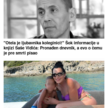
zarađuju DŽEPERAC iako im je otac
milijarder: "Neka znaju da novac ne
pada sa neba"
JOKIĆ GLEDA U NEVERICI:
Amerikanci ostali zapanjeni, šta to
radi Denver?
Jednu stvar danas treba STROGO IZBEGAVATI da
ne biste prizvali nesreću, kaže narodni običaji, a ova