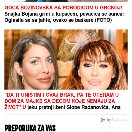
MOLITVA donosi ogroman mir i blagoslov: Slavi se
SVETA PETKA TRNOVA
Zna se da li će Kejt i Vilijam DANAS
ČESTITATI MEGAN MARKL
ROĐENDAN i još je gore nego što
izgleda: A evo šta Čarls planira da
uradi dok mu snaja PUNI 45 GODINA
"Otela je ljubavnika koleginici!" Šok informacije u
knjizi Saše Vidića: Pronađen dnevnik, a evo o čemu
je pre smrti pisao