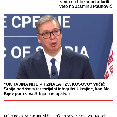
zašto su blokaderi udarili
veto na Jasminu Paunović
"UKRAJINA NIJE PRIZNALA TZV. KOSOVO" Vučić:
Srbija podržava teritorijalni integritet Ukrajine, kao što
Kijev podržava Srbiju u istoj stvari
Ništa novo za Kurtija, slični juriši na sever Kosova i Metohije