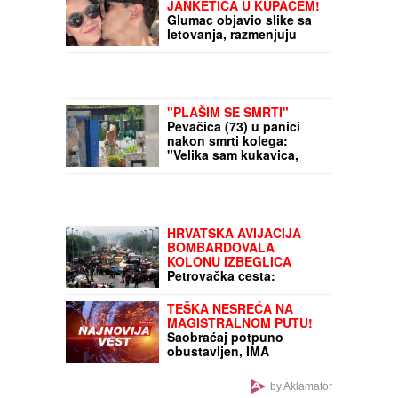
Slušajte svoje telo: zašto
održiva rutina vežbanja
vredi više od savršenog
treninga
ŽENA MARKA
JANKETIĆA U KUPAĆEM!
Glumac objavio slike sa
letovanja, razmenjuju
nežnosti na plaži: On bez
majice, pokazao koliko je
posvećen otac