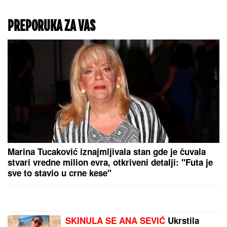
"PLAŠIM SE SMRTI"
Pevačica (73) u panici
nakon smrti kolega:
"Velika sam kukavica,
mužu ne smem ni da
pomenem kupovinu
grobnice"