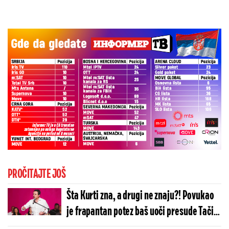
PROČITAJTE JOŠ
Šta Kurti zna, a drugi ne znaju?! Povukao
je frapantan potez baš uoči presude Tačiju
u Hagu