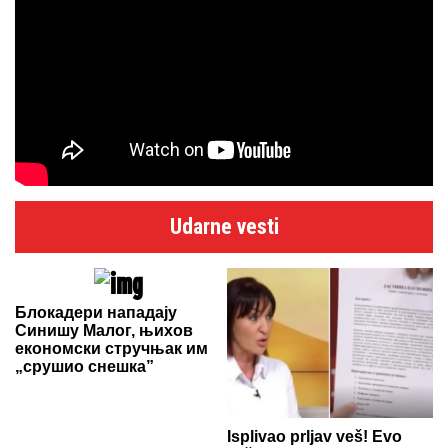
Udarne vesti
Блокадери нападају
Синишу Малог, њихов
економски стручњак им
„срушио снешка”
Isplivao prljav veš! Evo