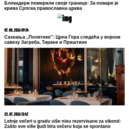
TREBINjE UREĐUJE CENTAR GRADA: Svetleće
reklame i plastika odlaze u prošlost
DNEVNI HOROSKOP ZA SUBOTU, 8.
AVGUST:
Biku stiže novac, Devica
upoznaje nekoga preko posla, Ribe
rešavaju finansijska pitanja
"Celo selo je od njega strepelo":
Ljubisav ubio komšiju kod Svrljiga
pa otišao kod zubara, oglasila se
porodica posle presude
by Aklamator