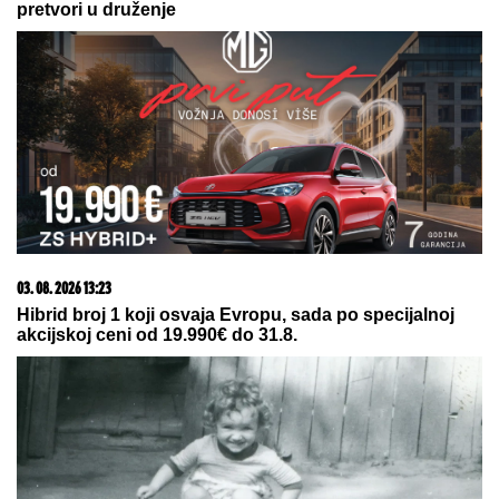
15. 07. 2026 07:44
Većina građana izgubi novac pre nego što stigne na
letovanje - ovih 7 troškova skoro niko ne planira
07. 08. 2026 15:07
Блокадери померили своје границе: За пожаре је
крива Српска православна црква
07. 08. 2026 09:14
Сазнања „Политике”: Црна Гора следећа у војном
савезу Загреба, Тиране и Приштине