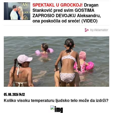
je otkrivena jeziva istina nakon koje je ona
SMRŠALA 400 KILOGRAMA
by Aklamator
PREPORUKA ZA VAS
BOGATI PEKAR MUČEN I UBIJEN! U
"Blicu uživo"
istražujemo ko ga je tipovao pre zverskog zločina
Stavite samo DVE KAPI OVOGA u