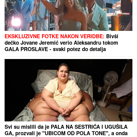
LUKSUZNA ŽURKA NA KROVU HOTELA
Milica
Pavlović priredila druženje za 50 fanova, a za jednu
situaciju poručila: "Ne osuđujem, ali to nije moj stil"