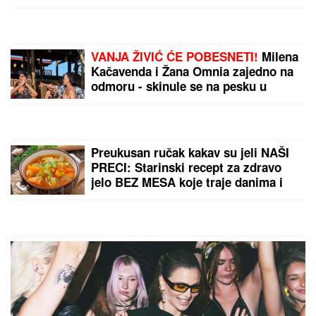
KLUPKO SE ODMOTAVA:
Američke banke KASNILE
sa prijavom sumnjivih
transakcija pedofila
Epstajna!
KONTROLA LETOVA IZ
BARSEONE I MADRIDA:
Posle tragedije u Seuti,
počela provera putnika
na aerdoromima u Italiji
by Aklamator
PREPORUKA ZA VAS