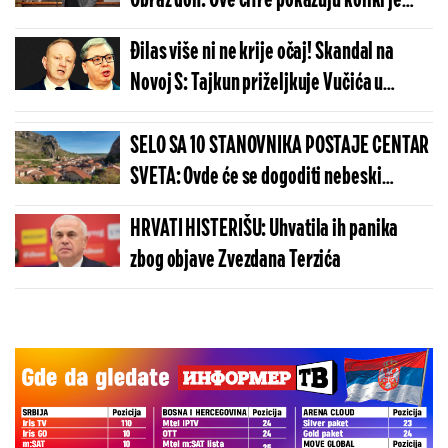
Obraz đon: Ove cifre pokazuju koliki je
licemer Gordan Kičić
Đilas više ni ne krije očaj! Skandal na
Novoj S: Tajkun priželjkuje Vučića u
ambulantnim kolima i bolničkoj postelji
(VIDEO)
SELO SA 10 STANOVNIKA POSTAJE CENTAR
SVETA: Ovde će se dogoditi nebeski
spektakl koji se čeka više od 100 godina
HRVATI HISTERIŠU: Uhvatila ih panika
zbog objave Zvezdana Terzića