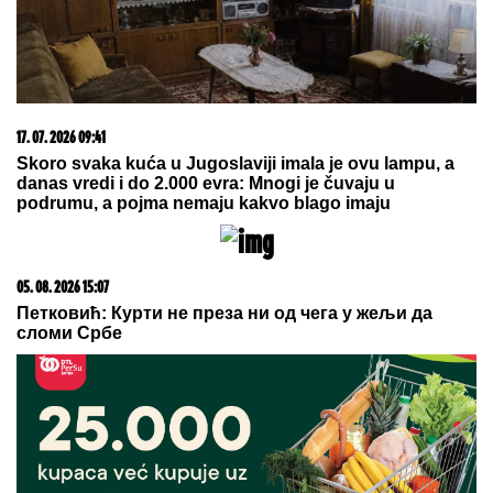
SVI DETALJI DRAME MILICE I TERZE U CRNOJ
GORI!
On se hitno oglasio: "Rekla mi je da je sa
dečkom, sve ćemo rešiti na sudu"
Dino Merlin je odbio folkerku kad ga
je pitala da snime duet: "Što me nisi
zvala kad si ubola najveći hit?!"
DA LI JE OVO KRAJ