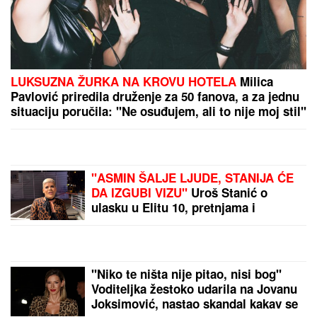
BOJANA LAZIĆ POKAZALA MAJKU
Sa njom uživa
na letovanju: Doručak U BAZENU, a tek da vidite
voditeljku u bikiniju (FOTO)