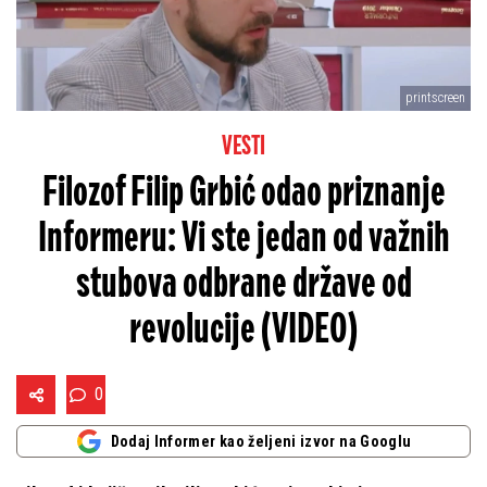
printscreen
VESTI
Filozof Filip Grbić odao priznanje
Informeru: Vi ste jedan od važnih
stubova odbrane države od
revolucije (VIDEO)
0
Dodaj Informer kao željeni izvor na Googlu