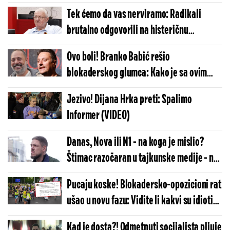
čoveku maramicu (VIDEO)
Tek ćemo da vas nerviramo: Radikali
brutalno odgovorili na histeričnu
kampanju N1 (VIDEO)
Ovo boli! Branko Babić rešio
blokaderskog glumca: Kako je sa ovim
mozgom uspeo da završi osnovnu školu
Jezivo! Dijana Hrka preti: Spalimo
(VIDEO)
Informer (VIDEO)
Danas, Nova ili N1 - na koga je mislio?
Štimac razočaran u tajkunske medije - ne
ulivaju mu poverenje
Pucaju koske! Blokadersko-opozicioni rat
ušao u novu fazu: Vidite li kakvi su idioti
na listi?!
Kad je dosta?! Odmetnuti socijalista pljuje