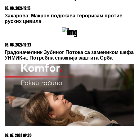
jaja za pohovanje i meso neće upiti
ulje, a korica će satima biti hrskava
BOJANA LAZIĆ POKAZALA MAJKU
Sa njom uživa na letovanju: Doručak
U BAZENU, a tek da vidite voditeljku
u bikiniju (FOTO)