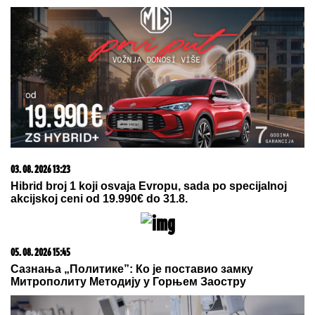
SPEKTAKL U GROCKOJ!
Dragan
Stanković pred svim GOSTIMA
ZAPROSIO DEVOJKU Aleksandru,
ona poskočila od sreće! (VIDEO)
by Aklamator
05. 08. 2026 14:12
Koliko visoku temperaturu ljudsko telo može da izdrži?