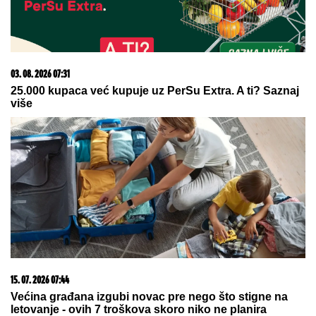
VIŠEDECENIJSKOG SUKOBA?
Erdogan povukao potez koji menja
Tursku
SELO SA 10 STANOVNIKA POSTAJE CENTAR
SVETA:
Ovde će se dogoditi nebeski spektakl koji se
čeka više od 100 godina
Beloruskinja pronađena mrtva u
hotelskoj sobi! Drama u popularnom
letovalištu