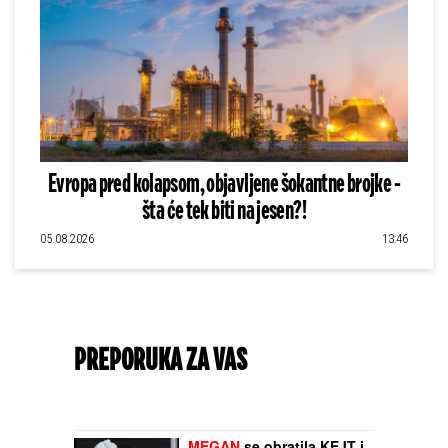
Evropa pred kolapsom, objavljene šokantne brojke -
šta će tek biti na jesen?!
05.08.2026
13:46
PREPORUKA ZA VAS