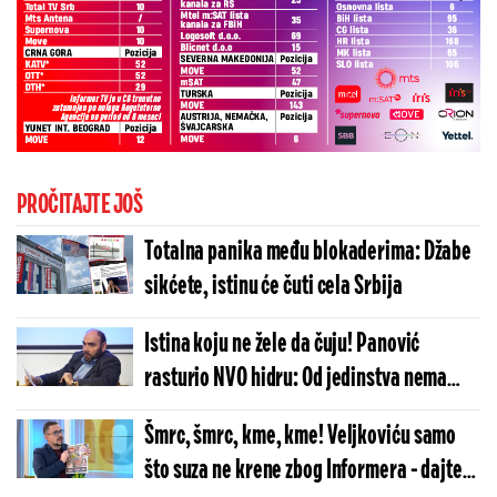
PROČITAJTE JOŠ
Totalna panika među blokaderima: Džabe
sikćete, istinu će čuti cela Srbija
Istina koju ne žele da čuju! Panović
rasturio NVO hidru: Od jedinstva nema
ništa (VIDEO)
Šmrc, šmrc, kme, kme! Veljkoviću samo
što suza ne krene zbog Informera - dajte