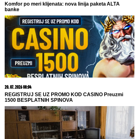
SUVI LUKSUZ I EGZOTIKA!
Anđela i Gastoz pobegli
na Maldive, pa se pohvalili: Kokteli dobrodošlice,
nestvaran bazen i NEOČEKIVAN SUSRET na ulici
(FOTO)
OVO JE TRAGIČNA PRIČA KOJA SE
KRIJE IZA PESME "IVANOVA
KORITA"
Merima Njegomir tražila
IZMENU teksta: "Ti stihovi su
naknadno dopisani"
BOBAN SEKAO DRVA, ZA PAR
SEKUNDI JE GLEDAO SMRTI U OČI:
Ispovest Vranjanca kojeg je ubo
stršljen ledi krv u žilama