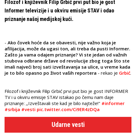
Filozof i književnik Filip Grbić prvi put bio je gost
Informer televizije i u okviru emisije STAV i odao
priznanje našoj medijskoj kući.
-
Ako čovek hoće da se obavesti, nije važno koja je
afilijacija, može da ugasi ton, ali treba da pusti Informer.
Zašto ja vama odajem priznanje? Vi ste jedan od važnih
stubova odbrane države od revolucije zbog toga što ste
imali najveći broj sati izveštavanja sa ulice, u vreme kada
je to bilo opasno po život vaših reportera
- rekao je
Grbić
.
Filozof i književnik Filip Grbić prvi put bio je gost INFORMER
TV i u okviru emisije STAV istakao po čemu nam daje
priznanje: ,,Izveštavali ste kad je bilo najteže!"
#informer
#srbija
#vesti
pic.twitter.com/Ci9ER4zDQa
Udarne vesti