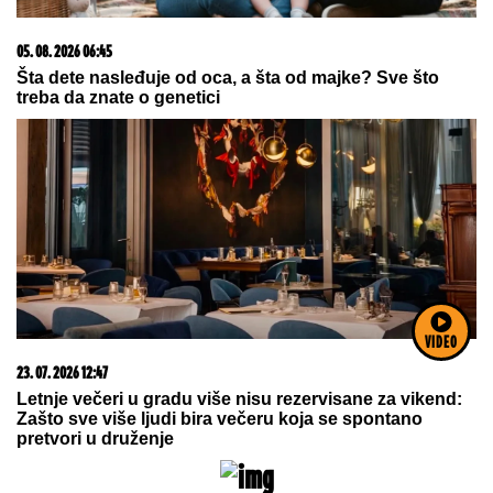
Komfor po meri klijenata: nova linija paketa ALTA
banke
20. 07. 2026 08:04
REGISTRUJ SE UZ PROMO KOD CASINO Preuzmi
VIDEO
1500 BESPLATNIH SPINOVA