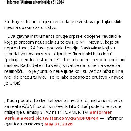
— Informer (@InformerNovine)
May 31, 2026
Sa druge strane, on je ocenio da je izveštavanje tajkunskih
medija opasno za društvo.
- Dva glavna instrumenta druge srpske obojene revolucije
koja je srećom neuspela su televizije N1 i Nova S, koje su
neprestano, 24 časa podizale tenziju. Naslovima koji su
skandal za novinarstvo - otprilike: "kriminalci biju decu",
"policija pendreči studente" - to su tendenciozno formulisani
naslovi. Kad uđete u tu vest, shvatite da to nema veze sa
realnošću. To je gurnulo neke ljude koji su već psihički bili na
ivici, da pređu tu ivicu. To je jako opasno za društvo - naveo
je Grbić.
,,Kada pustite te dve televizije shvatite da ništa nema veze
sa realnošću": filozof i književnik Filip Grbić podelio je svoje
mišljenje u emisiji STAV na INFORMER TV!
#informer
#srbija
#vesti
pic.twitter.com/qGNOPQIPeR
— Informer
(@InformerNovine)
May 31, 2026