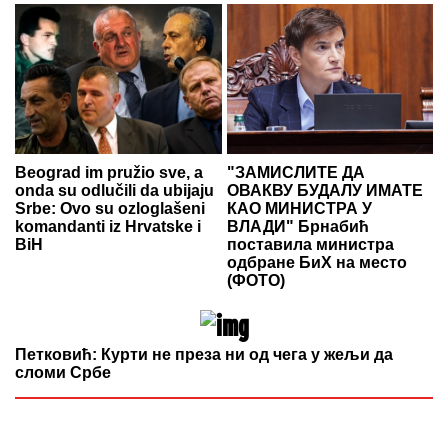
Beograd im pružio sve, a
"ЗАМИСЛИТЕ ДА
onda su odlučili da ubijaju
ОВАКВУ БУДАЛУ ИМАТЕ
Srbe: Ovo su ozloglašeni
КАО МИНИСТРА У
komandanti iz Hrvatske i
ВЛАДИ" Брнабић
BiH
поставила министра
одбране БиХ на место
(ФОТО)
Петковић: Курти не преза ни од чега у жељи да
сломи Србе