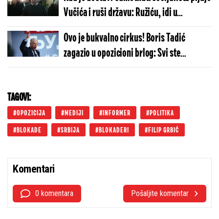
Vučića i ruši državu: Ružiću, idi u
opoziciju!
Ovo je bukvalno cirkus! Boris Tadić
zagazio u opozicioni brlog: Svi ste
amateri!
TAGOVI:
OPOZICIJA
MEDIJI
INFORMER
POLITIKA
BLOKADE
SRBIJA
BLOKADERI
FILIP GRBIĆ
Komentari
0 komentara
Pošaljite komentar