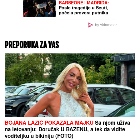
Roditelji, oprez! Dečija
kaciga za bicikl hitno
povučena iz prodaje u
EU, opasnost od povreda