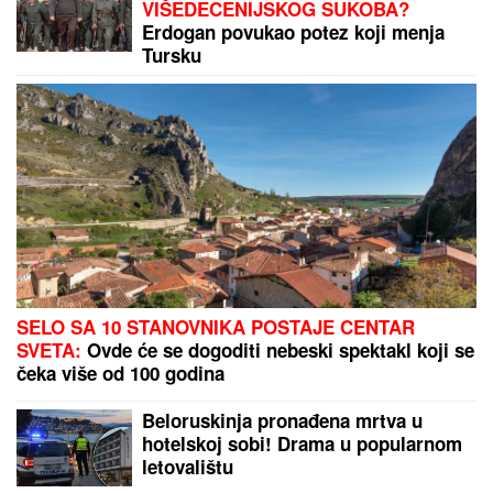
EKSKLUZIVNE FOTKE NAKON VERIDBE:
Bivši
dečko Jovane Jeremić verio Aleksandru tokom
GALA PROSLAVE - svaki potez do detalja
isplanirao! (VIDEO)
Svi su mislili da je PALA NA SESTRIĆA I UGUŠILA
GA, prozvali je "UBICOM OD POLA TONE", a onda