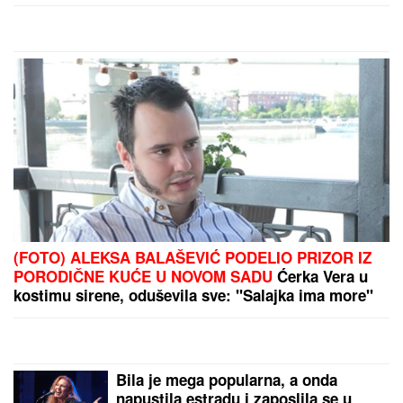
VANJA ŽIVIĆ ĆE POBESNETI!
Milena
Kačavenda i Žana Omnia zajedno na
odmoru - skinule se na pesku u
kupaće, evo kako izgledaju (FOTO)
Preukusan ručak kakav su jeli NAŠI