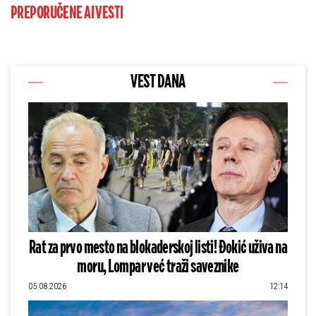
PREPORUČENE AI VESTI
VEST DANA
Rat za prvo mesto na blokaderskoj listi! Đokić uživa na
moru, Lompar već traži saveznike
05.08.2026
12:14