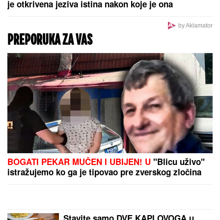
"ASMIN ŠALJE LJUDE, STANIJA ĆE
DA IZGUBI VIZU"
Uroš Stanić o
ulasku u Elitu 10, pretnjama i
tužbama: "Zaradiću 200.000 evra,
idem u američku ambasadu"
"Niko te ništa nije pitao, nisi bog"
Voditeljka žestoko udarila na Jovanu
Joksimović, nastao skandal kakav se