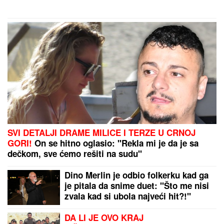
vulkanizerskoj radnji: "Plata mi je
bila 500 maraka"
Nada Topčagić prekinula koncert, pa se obratila
OBEZBEĐENJU: "Ne mogu da skočim, slomiću
nogu!", evo šta se desilo