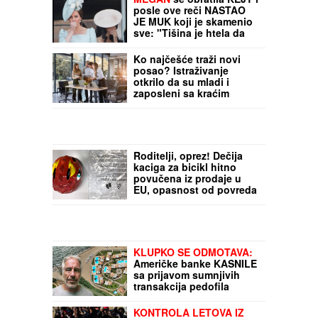
MEGAN
se obratila KEJT i
posle ove reči NASTAO
JE MUK koji je skamenio
sve: "Tišina je htela da
nas proguta", otkrio Hari
- tenzija je mogla da se
Ko najčešće traži novi
oseti u vazduhu
posao? Istraživanje
otkrilo da su mladi i
zaposleni sa kraćim
stažom najspremniji na
promenu