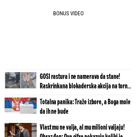
BONUS VIDEO
GOSI rastura i ne namerava da stane!
Raskrinkana blokaderska akcija na tornju
na Avali - evo šta im je bio plan (VIDEO)
Totalna panika: Traže izbore, a Boga mole
da ih ne bude
Vlast mu ne valja, al mu milioni valjaju!