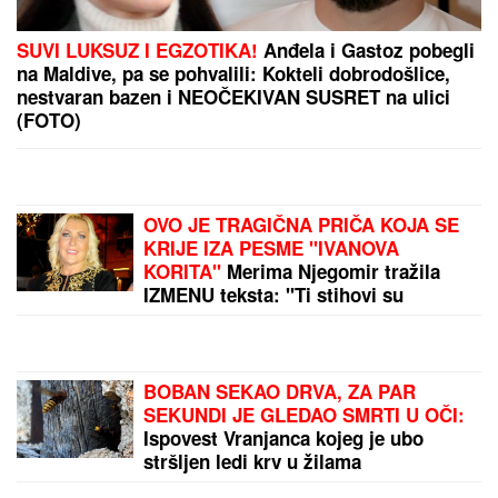
(FOTO) ALEKSA BALAŠEVIĆ PODELIO PRIZOR IZ
PORODIČNE KUĆE U NOVOM SADU
Ćerka Vera u
kostimu sirene, oduševila sve: "Salajka ima more"
Bila je mega popularna, a onda
napustila estradu i zaposlila se u