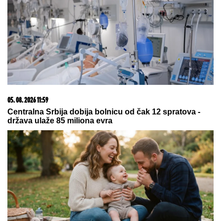
05. 08. 2026 19:15
Захарова: Макрон подржава тероризам против
руских цивила
05. 08. 2026 19:33
Градоначелник Зубиног Потока са замеником шефа
УНМИК-а: Потребна снажнија заштита Срба
09. 07. 2026 09:20