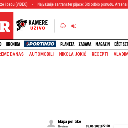
O)
Najvažnije sa transfer pijace: Siti odbio ponudu, Arsenal sprema bomb
O
HRONIKA
PLANETA
ZABAVA
MAGAZIN
DŽET SE
REME DANAS
AUTOMOBILI
NIKOLA JOKIĆ
RECEPTI
VLADIM
Ekipa politike
22:00
03.06.2026
Novinar