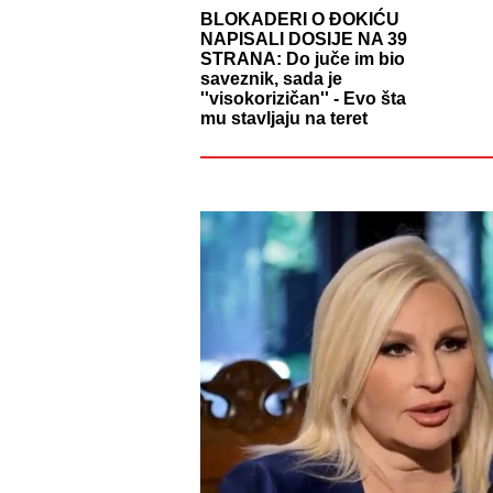
BLOKADERI O ĐOKIĆU
NAPISALI DOSIJE NA 39
STRANA: Do juče im bio
saveznik, sada je
''visokorizičan'' - Evo šta
mu stavljaju na teret