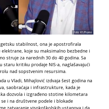
Foto: K1/Promo
etsku stabilnost, ona je apostrofirala
elektrane, koje su maksimalno bezbedne i
jno struje za narednih 30 do 40 godina. Sa
ju staru kritiku prodaje NIS-a, naglašavajući
trolu nad sopstvenim resursima.
da u Vladi, Mihajlović izdvaja šest godina na
a, saobraćaja i infrastrukture, kada je
ka dozvola i izgrađeno stotine kilometara
 se i na društvene podele i blokade
ume zatvaranje visokoškolskih ustanova i da