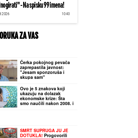
"nogirati" - Na spisku 99 imena!
8.2026
10:40
ORUKA ZA VAS
Ćerka pokojnog pevača
zaprepastila javnost:
"Jesam sponzoruša i
skupa sam"
Ovo je 5 znakova koji
ukazuju na dolazak
ekonomske krize: Šta
smo naučili nakon 2008. i
pandemije i kako da se
zaštitimo
SMRT SUPRUGA JU JE
DOTUKLA!
Progovorili