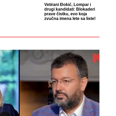
Vetirani Đokić, Lompar i
drugi kandidati: Blokaderi
prave čistku, evo koja
zvučna imena lete sa liste!