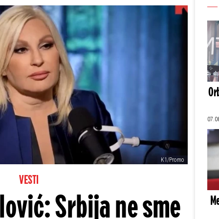
Orb
07.0
K1/Promo
VESTI
lović: Srbija ne sme
Me