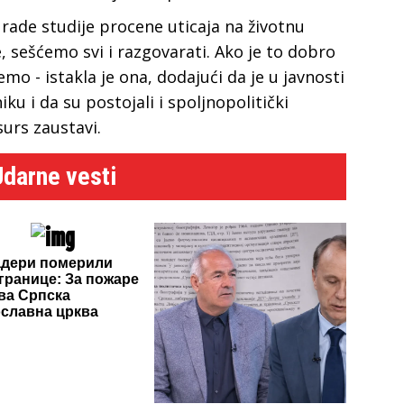
 rade studije procene uticaja na životnu
 sešćemo svi i razgovarati. Ako je to dobro
mo - istakla je ona, dodajući da je u javnosti
ku i da su postojali i spoljnopolitički
surs zaustavi.
Udarne vesti
адери померили
 границе: За пожаре
ива Српска
славна црква