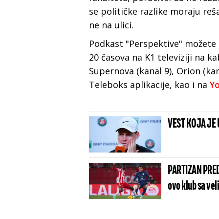
se političke razlike moraju reša
ne na ulici.
Podkast "Perspektive" možete p
20 časova na K1 televiziji na k
Supernova (kanal 9), Orion (kan
Teleboks aplikacije, kao i na
Yo
VEST KOJA JE 
PARTIZAN PRED
ovo klub sa vel