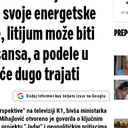
 svoje energetske
07.0
, litijum može biti
PREP
šansa, a podele u
će dugo trajati
Dodaj Informer kao željeni izvor na Googlu
pektive" na televiziji K1, bivša ministarka
Mihajlović otvoreno je govorila o ključnim
projektu "Jadar" i geopolitičkim pritiscima