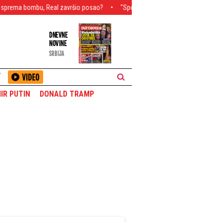
u, Real završio posao?
"Sportinjo" dočekao Vildozu na aerodromu (FOTO/
DNEVNE
NOVINE
SRBIJA
T
IR PUTIN
DONALD TRAMP