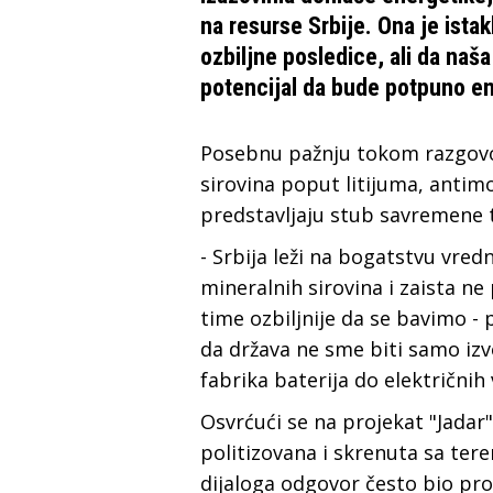
na resurse Srbije. Ona je ista
ozbiljne posledice, ali da naš
potencijal da bude potpuno e
Posebnu pažnju tokom razgovora
sirovina poput litijuma, antimo
predstavljaju stub savremene te
- Srbija leži na bogatstvu vredn
mineralnih sirovina i zaista ne
time ozbiljnije da se bavimo -
da država ne sme biti samo izv
fabrika baterija do električnih 
Osvrćući se na projekat "Jadar
politizovana i skrenuta sa ter
dijaloga odgovor često bio pro