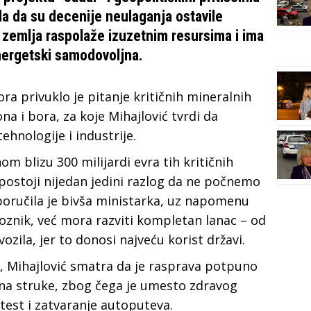
kla da su decenije neulaganja ostavile
a zemlja raspolaže izuzetnim resursima i ima
nergetski samodovoljna.
 privuklo je pitanje kritičnih mineralnih
na i bora, za koje Mihajlović tvrdi da
hnologije i industrije.
om blizu 300 milijardi evra tih kritičnih
 postoji nijedan jedini razlog da ne počnemo
 poručila je bivša ministarka, uz napomenu
oznik, već mora razviti kompletan lanac – od
vozila, jer to donosi najveću korist državi.
", Mihajlović smatra da je rasprava potpuno
ena struke, zbog čega je umesto zdravog
test i zatvaranje autoputeva.