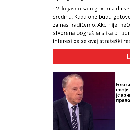
- Vrlo jasno sam govorila da se
sredinu. Kada one budu gotove,
za nas, radićemo. Ako nije, neće
stvorena pogrešna slika o rudni
interesi da se ovaj strateški re
Блок
своје
је кр
право