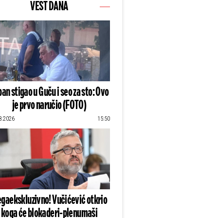
VEST DANA
an stigao u Guču i seo za sto: Ovo
je prvo naručio (FOTO)
8.2026
15:50
gaekskluzivno! Vučićević otkrio
koga će blokaderi-plenumaši