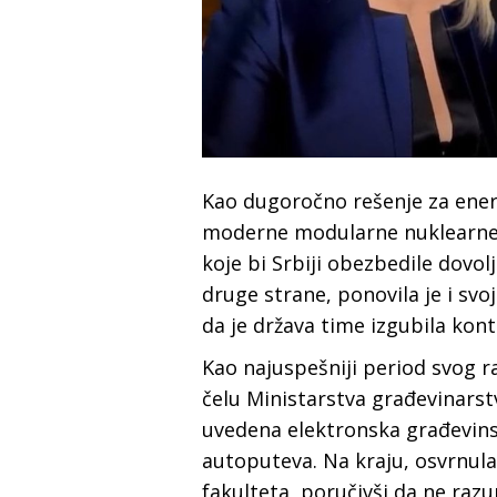
Kao dugoročno rešenje za energ
moderne modularne nuklearne 
koje bi Srbiji obezbedile dovol
druge strane, ponovila je i svo
da je država time izgubila kon
Kao najuspešniji period svog ra
čelu Ministarstva građevinarstv
uvedena elektronska građevins
autoputeva. Na kraju, osvrnula
fakulteta, poručivši da ne raz