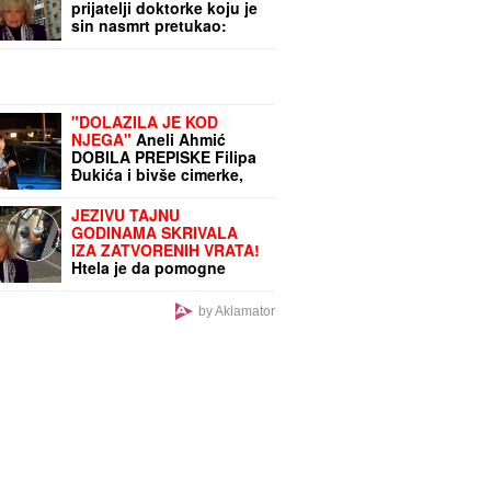
prijatelji doktorke koju je
sin nasmrt pretukao:
Teška nesreća ju je
pratila... (FOTO)
"DOLAZILA JE KOD
NJEGA"
Aneli Ahmić
DOBILA PREPISKE Filipa
Đukića i bivše cimerke,
mislili da niko neće
saznati: "SVE DOĐE DO
JEZIVU TAJNU
MENE!"
GODINAMA SKRIVALA
IZA ZATVORENIH VRATA!
Htela je da pomogne
sinu, a on je pretukao do
smrti: Komšije otkrile
by Aklamator
mračnu priču doktorke
Milke