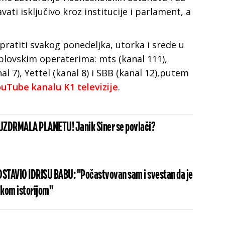
vati isključivo kroz institucije i parlament, a
ratiti svakog ponedeljka, utorka i srede u
ablovskim operaterima: mts (kanal 111),
al 7), Yettel (kanal 8) i SBB (kanal 12),putem
uTube kanalu K1 televizije
.
UZDRMALA PLANETU! Janik Siner se povlači?
STAVIO IDRISU BABU: "Počastvovan sam i svestan da je
ikom istorijom"