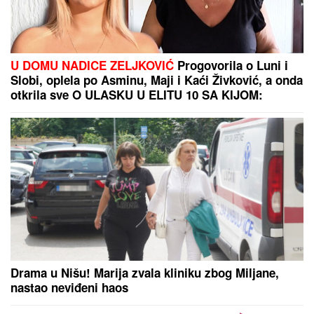
PISTAĆ TIRAMISU SA MALINAMA:
Kremasto, voćno
i neodoljivo!
Dnevni horoskop za ponedeljak, 10.
avgust: Partner diže ruke od riba, a
evo ko danas PRAVI SKANDAL na
poslu