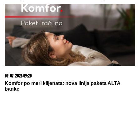
OD PEVANJA NA STOLU DO RADA U
POLJOPRIVREDI
Komšije i roditelji Jelene Broćić
otkrili istinu o pevačici: "Nije imao ko da je gura s
parama, sve je sama postigla"
Jugoslovenska zvezda ćerku je
podigla sama, prošla kroz težak
period, a onda se oprosila od nje:
"Počivaj u miru Božjem, najdraža
moja Ivi"
"Kriminalci plaču kad me vide!"
Mnogi ne znaju čime se nekadašnji
voditelj Lude kuće bavi daleko od
Srbije
by Aklamator