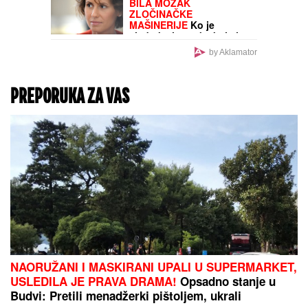
UMRLA KRALJICA
ROMSKE MUZIKE
Svi su
se ponadali da je
POBEDILA OPAKU
BOLEST, ali se strašna
dijagnoza vratila i odnela
je za manje od 8 MESECI