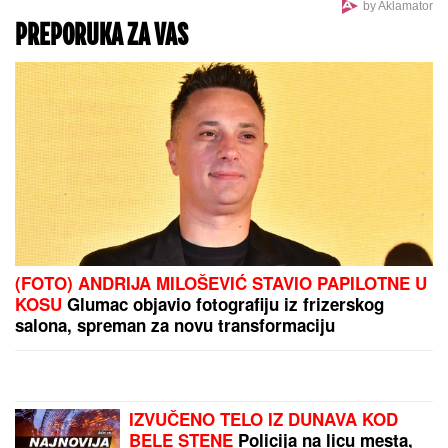
Nizala skandale u Zadruzi, bila sa Filipom Đukićem,
pa nestala! Rodila ćerku i potpuno promenila izgled!
(FOTO)
U DOMU NADICE ZELJKOVIĆ
Progovorila o Luni i
Slobi, oplela po Asminu, Maji i Kaći Živković, a onda
otkrila sve O ULASKU U ELITU 10 SA KIJOM:
"Dečko joj je sportista" (VIDEO)