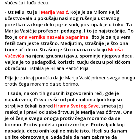
Vučevića i tuđu decu.
-
Uz Milu, tu je i
Marija Vasić
. Koja je sa Milom Pajić
učestvovala u pokušaju nasilnog rušenja ustavnog
poretka i za koje delo joj se sudi, postupak je u toku. Ta
Marija Vasić je profesor, pedagog. I to je najstrašnije. To
što je
ona vernike nazvala paganima
i što je za nju vera
fetišizam jeste strašno. Medjutim, strašnije je što ona
tome uči decu. Strašno je što ona na reakciju
Miloša
Vučevića
na njenu gnusnu izjavu, spominje njegovu decu.
Valjda je to pedagoški, koristiti tudju decu u političkom
obračunu
- istakla je Biljana Pantić Pilja.
Pilja je za kraj poručila da je Marija Vasić primer svega onoga
protiv čega moramo da se borimo.
-
I sada, nakon tih gnusnih izgovorenih reči, gde je
napala veru, Crkvu i više od pola miliona ljudi koji su
strpljivo čekali ispred
Hrama Svetog Save
, smeta joj
reakcija i pravi od sebe žrtvu.Nije Marija Vasić žrtva. Ona
je oličenje svega onoga protiv čega moramo da se
borimo. Protiv podela i protiv mržnje. Protiv ljudi koji
napadaju decu onih koji ne misle isto. Hteli su da nam
unište obrazovanje. Sada žele da nam zabrane da