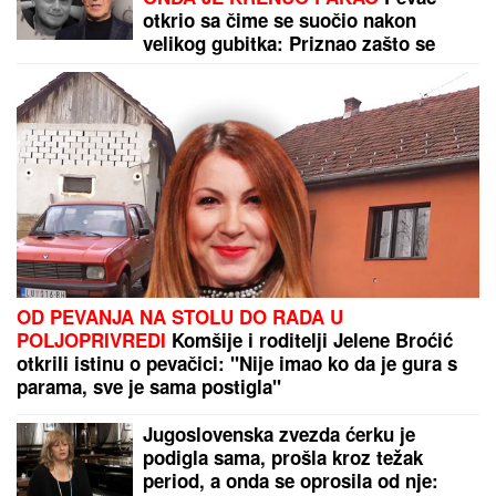
automobile, tužilaštvo otkrilo šemu:
U jednim kolima je izveo NEVIĐENU
PREVARU
U Iraku razbijena tajna ćelija IRGC-a!
Spremali dronove za udar na
Saudijsku Arabiju