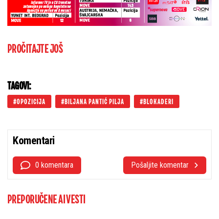
PROČITAJTE JOŠ
TAGOVI:
OPOZICIJA
BILJANA PANTIĆ PILJA
BLOKADERI
Komentari
0 komentara
Pošaljite komentar
PREPORUČENE AI VESTI