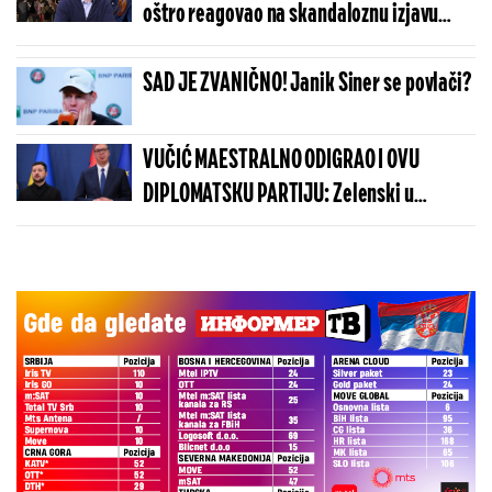
oštro reagovao na skandaloznu izjavu
blokaderske profesorke o celivanju
Bogorodičinog pojasa (VIDEO)
SAD JE ZVANIČNO! Janik Siner se povlači?
VUČIĆ MAESTRALNO ODIGRAO I OVU
DIPLOMATSKU PARTIJU: Zelenski u
Beogradu potvrdio - Kosovo je Srbija