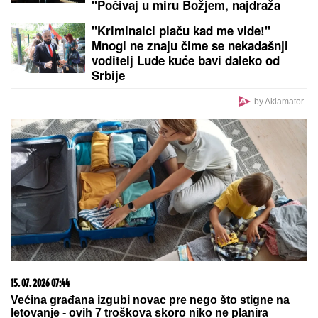
ČETIRI HELIKOPTERA U VAZDUHU, BUKTI 1.500
HEKTARA:
Dačić objavio dramatičan snimak iz
Deliblatske peščare: Umorni su, ali ne staju
KABLAR POSTAO HIT MEĐU
TURISTIMA:
Hiljade već posetile
novi vidikovac, a ulaz je i dalje
besplatan!
ENES BEGOVIĆ IZGUBIO SINA, A
ONDA JE KRENUO PAKAO
Pevač
otkrio sa čime se suočio nakon
velikog gubitka: Priznao zašto se
zapravo povukao iz javnosti