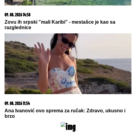
09. 07. 2026 09:20
Komfor po meri klijenata: nova linija paketa ALTA
banke
03. 08. 2026 07:31
25.000 kupaca već kupuje uz PerSu Extra. A ti? Saznaj
više
09. 08. 2026 17:59