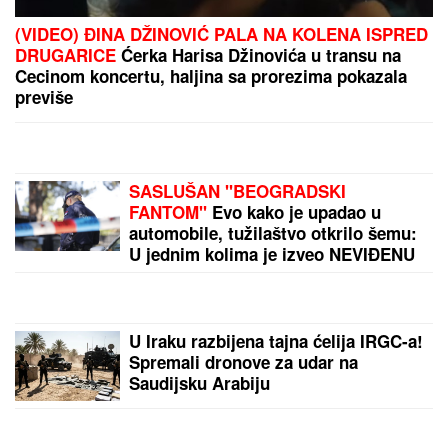
(FOTO) ANDRIJA MILOŠEVIĆ STAVIO PAPILOTNE U
KOSU
Glumac objavio fotografiju iz frizerskog
salona, spreman za novu transformaciju
IZVUČENO TELO IZ DUNAVA KOD
BELE STENE
Policija na licu mesta,
sumnja se da je u pitanju muškarac
koji je iskočio iz čamca
"MNOGO SAM TUŽAN, POČIVAJ U
MIRU"
Pevačica umrla nakon borbe
sa leukemijom, imala transplantaciju
koštane srži, pa se stanje pogoršalo:
Emir Habibović se oprostio