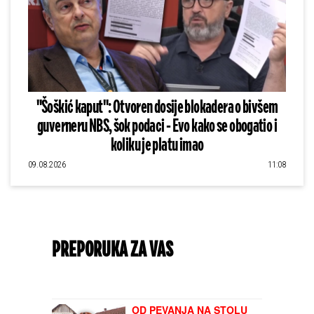
"Šoškić kaput": Otvoren dosije blokadera o bivšem
guverneru NBS, šok podaci - Evo kako se obogatio i
koliku je platu imao
09.08.2026
11:08
PREPORUKA ZA VAS