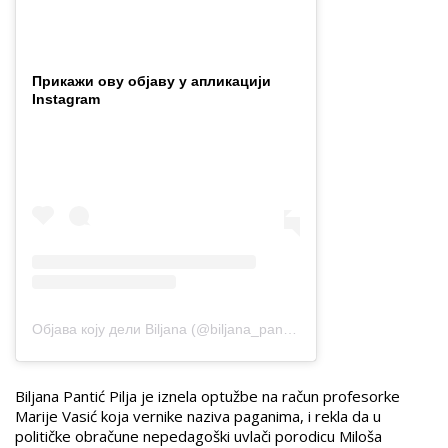
Прикажи ову објаву у апликацији
Instagram
Објава коју дели Biljana (@biljana_pantic_pilja)
Biljana Pantić Pilja je iznela optužbe na račun profesorke
Marije Vasić koja vernike naziva paganima, i rekla da u
političke obračune nepedagoški uvlači porodicu Miloša