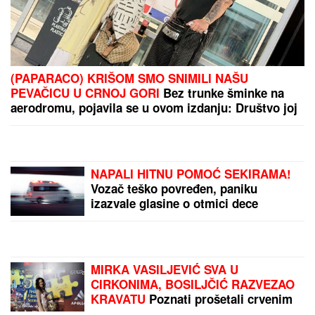
NAORUŽANI I MASKIRANI UPALI U SUPERMARKET,
USLEDILA JE PRAVA DRAMA!
Opsadno stanje u
Budvi: Pretili menadžerki pištoljem, ukrali
ASTRONOMSKU sumu
VUKAO ŽENU ZA KOSU, PA JE
ŠTAPOM UDARIO DIREKTNO U
GLAVU!
Jezivo nasilje u porodici:
Istrčala na ulicu u panici, nasilnik je
stigao, prolaznici sprečili katastrofu
(FOTO) SEKA ALEKSIĆ OBJAVILA