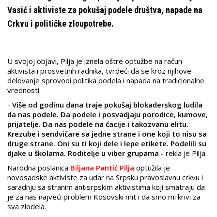
Vasić i aktiviste za pokušaj podele društva, napade na
Crkvu i političke zloupotrebe.
U svojoj objavi, Pilja je iznela oštre optužbe na račun
aktivista i prosvetnih radnika, tvrdeći da se kroz njihove
delovanje sprovodi politika podela i napada na tradicionalne
vrednosti.
-
Više od godinu dana traje pokušaj blokaderskog ludila
da nas podele. Da podele i posvadjaju porodice, kumove,
prijatelje. Da nas podele na ćacije i takozvanu elitu.
Krezube i sendvičare sa jedne strane i one koji to nisu sa
druge strane. Oni su ti koji dele i lepe etikete. Podelili su
djake u školama. Roditelje u viber grupama
- rekla je Pilja.
Narodna poslanica
Biljana Pantić Pilja
optužila je
novosadske aktiviste za udar na Srpsku pravoslavnu crkvu i
saradnju sa stranim antisrpskim aktivistima koji smatraju da
je za nas najveći problem Kosovski mit i da smo mi krivi za
sva zlodela.