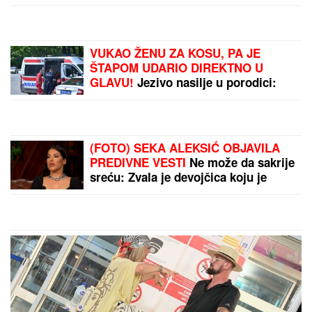
DRAMA U CENTRU
BEOGRADA:
Devojka
izbodena nožem,
prevezena u Urgentni
centar
LEPOTICA IZ LONDONA
BILA MOZAK
ZLOČINAČKE
MAŠINERIJE
Ko je
vladarka iz senke koja je
DECU DRŽALA KAO
by Aklamator
TAOCE i žmurila na
ubistva: Isplivali jezivi
detalji, smeši joj se
hapšenje
PREPORUKA ZA VAS