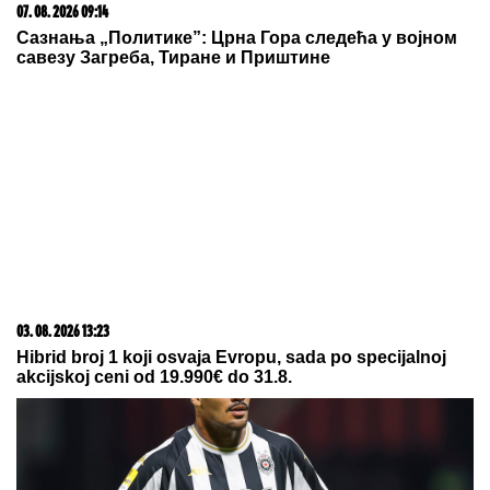
Петоро блокадера омета Експо караван у
Крагујевцу
09. 08. 2026 14:58
Zovu ih srpski "mali Karibi" - mestašce je kao sa
razglednice