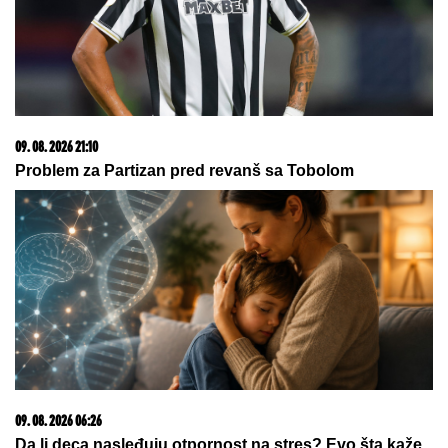
09. 08. 2026 11:54
Ana Ivanović ovo sprema za ručak: Zdravo, ukusno i
brzo
07. 08. 2026 09:14
Сазнања „Политике”: Црна Гора следећа у војном
савезу Загреба, Тиране и Приштине