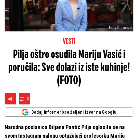
Nora Šabanović
VESTI
Pilja oštro osudila Mariju Vasić i
poručila: Sve dolazi iz iste kuhinje!
(FOTO)
0
Dodaj Informer kao željeni izvor na Googlu
Narodna poslanica Biljana Pantić Pilja oglasila se na
svom Instagram nalogu optužujući profesorku Mariju