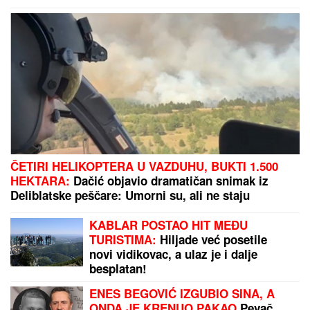
(VIDEO) ĐINA DŽINOVIĆ PALA NA KOLENA ISPRED
DRUGARICE
Ćerka Harisa Džinovića u transu na
Cecinom koncertu, haljina sa prorezima pokazala
previše
SASLUŠAN "BEOGRADSKI
FANTOM"
Evo kako je upadao u