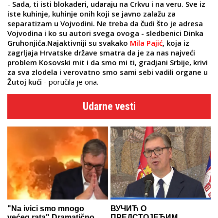
-
Sada, ti isti blokaderi, udaraju na Crkvu i na veru. Sve iz
iste kuhinje, kuhinje onih koji se javno zalažu za
separatizam u Vojvodini. Ne treba da čudi što je adresa
Vojvodina i ko su autori svega ovoga - sledbenici Dinka
Gruhonjića.Najaktivniji su svakako
Mila Pajić
, koja iz
zagrljaja Hrvatske države smatra da je za nas najveći
problem Kosovski mit i da smo mi ti, gradjani Srbije, krivi
za sva zlodela i verovatno smo sami sebi vadili organe u
Žutoj kući
- poručila je ona.
Udarne vesti
"Na ivici smo mnogo
ВУЧИЋ О
većeg rata" Dramatično
ПРЕДСТОЈЕЋИМ