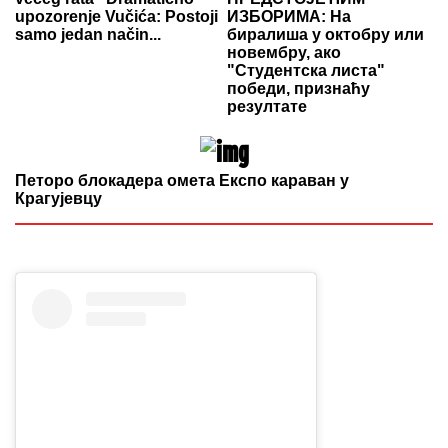
upozorenje Vučića: Postoji
ИЗБОРИМА: На
samo jedan način...
биралиша у октобру или
новембру, ако
"Студентска листа"
победи, признаћу
резултате
Петоро блокадера омета Експо караван у
Крагујевцу