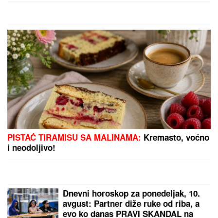
PREDIVNE VESTI
Ne može da sakrije
sreću: Zvala je devojčica koju je
vodila na maturu
(PAPARACO) KRIŠOM SMO SNIMILI NAŠU
PEVAČICU U CRNOJ GORI
Bez trunke šminke na
aerodromu, pojavila se u ovom izdanju: Društvo joj
pravi poznati muškarac