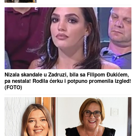
NAPALI HITNU POMOĆ SEKIRAMA!
Vozač teško povređen, paniku
izazvale glasine o otmici dece
MIRKA VASILJEVIĆ SVA U
CIRKONIMA, BOSILJČIĆ RAZVEZAO
KRAVATU
Poznati prošetali crvenim
tepihom, pa usledio vatromet: Gala
Videnović nakon mnogo vremena u
javnosti (Video)