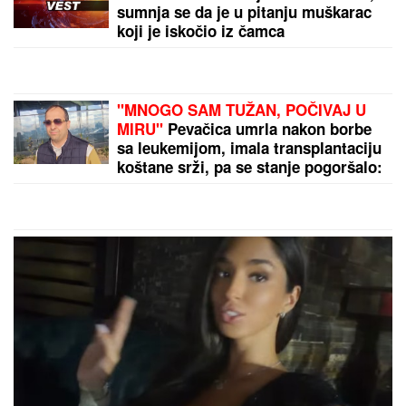
Drama u Nišu! Marija zvala kliniku zbog Miljane,
nastao neviđeni haos
by Aklamator
PREPORUKA ZA VAS