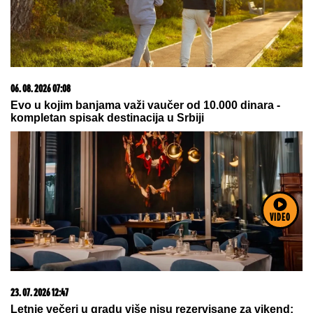
09. 08. 2026 06:26
Da li deca nasleđuju otpornost na stres? Evo šta kaže
nauka
VIDEO