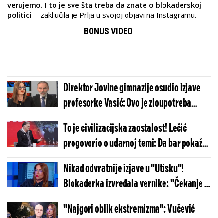
verujemo. I to je sve šta treba da znate o blokaderskoj
politici
- zaključila je Prlja u svojoj objavi na Instagramu.
BONUS VIDEO
Direktor Jovine gimnazije osudio izjave
profesorke Vasić: Ovo je zloupotreba
pozicije i naše dece (VIDEO)
To je civilizacijska zaostalost! Lečić
progovorio o udarnoj temi: Da bar pokažu
minimum ljudskosti... (VIDEO)
Nikad odvratnije izjave u "Utisku"!
Blokaderka izvređala vernike: "Čekanje u
redu ispred Hrama je fetiš" (VIDEO)
"Najgori oblik ekstremizma": Vučević