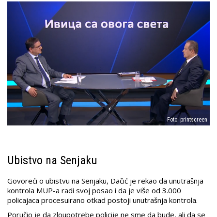
Foto: printscreen
Ubistvo na Senjaku
Govoreći o ubistvu na Senjaku, Dačić je rekao da unutrašnja
kontrola MUP-a radi svoj posao i da je više od 3.000
policajaca procesuirano otkad postoji unutrašnja kontrola.
Poručio je da zloupotrebe policije ne sme da bude, ali da se