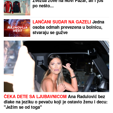
poklopcima biće OŠTRI KAO BRIJAČ za samo jedan
minut
"IMAO SAM PET PROPUŠTENIH POZIVA"
Darko
Tanasijević i dalje u ogromnom strahu za svoju
porodicu, požar se približio njihovoj kući: "Prva reč
koju sam čuo - IZGOREĆEMO"