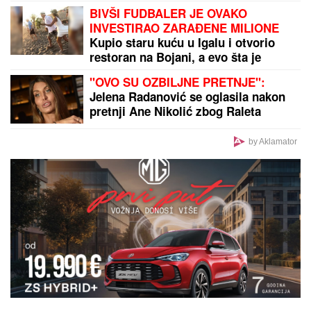
TRAMP U RATU SA PRAVOSUĐEM:
Blokirali mu
projekat u Beloj kući, stigao žestok odgovor
by Aklamator
PREPORUKA ZA VAS