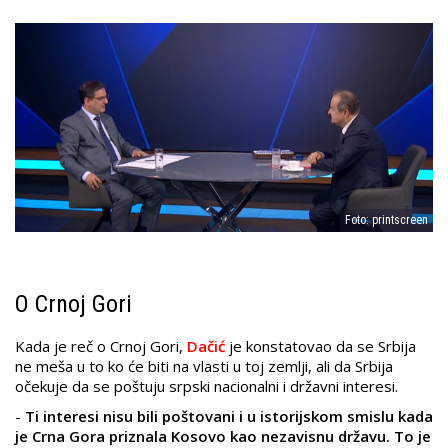
Foto: printscreen
O Crnoj Gori
Kada je reč o Crnoj Gori,
Dačić
je konstatovao da se Srbija
ne meša u to ko će biti na vlasti u toj zemlji, ali da Srbija
očekuje da se poštuju srpski nacionalni i državni interesi.
-
Ti interesi nisu bili poštovani i u istorijskom smislu kada
je Crna Gora priznala Kosovo kao nezavisnu državu. To je