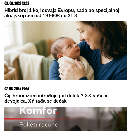
DRAMA U ČAČKU
Eksplodirala plinska boca, teško
povređen muškarac
(FOTO) NALAZI SE DALEKO OD
BEOGRADA
Prva objava Jelene
Radanović nakon što joj je Ana
Nikolić pretila zbog Raleta - poslala
joj jezive poruke
FOLK PEVAČICA POSETILA RODNO
MESTO NA KOSOVU
Pokazala kuću
u kojoj je odrasla, a malo ko zna da
je pre estrade radila kao
NASTAVNICA: "Svaki put plačem"
(VIDEO)