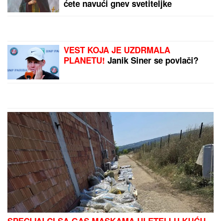
TEA TAIROVIĆ SA MUŽEM
DOŽIVELA SAOBRAĆAJKU
Auto
skroz uništen: Ovo su detalji drame
u Crnoj Gori