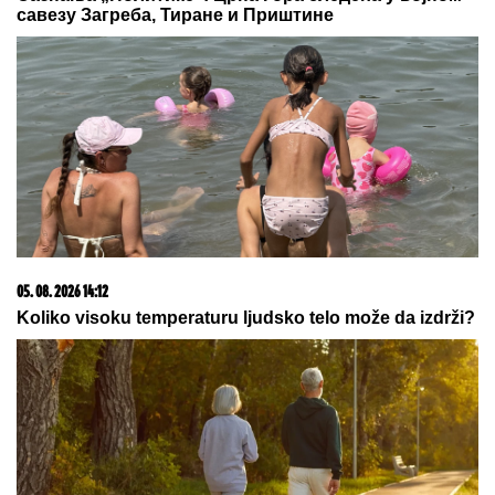
Zvezda zove na Novi Pazar, ali i još
po nešto...
LANČANI SUDAR NA GAZELI
Jedna
osoba odmah prevezena u bolnicu,
stvaraju se gužve
ČEKA DETE SA LJUBAVNICOM
Ana Radulović bez
dlake na jeziku o pevaču koji je ostavio ženu i decu:
"Ježim se od toga"