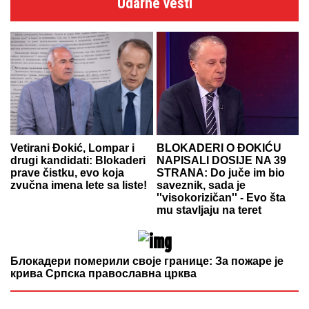
Udarne vesti
Vetirani Đokić, Lompar i
BLOKADERI O ĐOKIĆU
drugi kandidati: Blokaderi
NAPISALI DOSIJE NA 39
prave čistku, evo koja
STRANA: Do juče im bio
zvučna imena lete sa liste!
saveznik, sada je
''visokorizičan'' - Evo šta
mu stavljaju na teret
Блокадери померили своје границе: За пожаре је
крива Српска православна црква