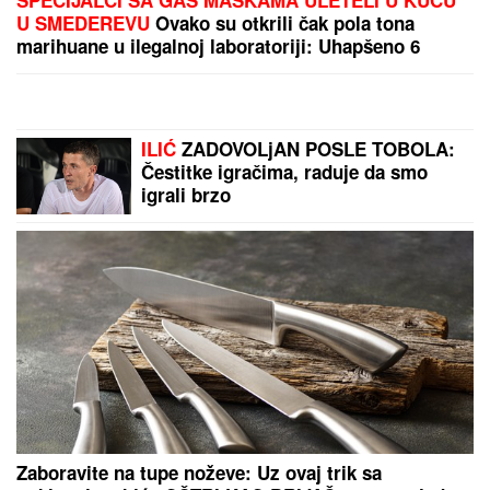
"VOLIM STARIJE DEVOJKE"
Mina i
Viktor progovorili o PRESELJENJU I
BRAKU, pa OPLELI po rijaliti
učesnicima: "Ledena kraljica je
opelješila deda Daneta (VIDEO)