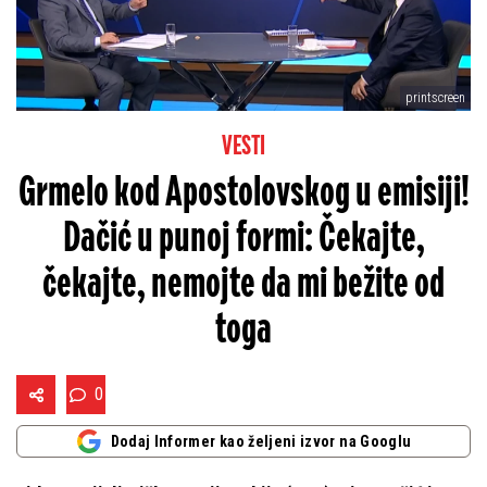
printscreen
VESTI
Grmelo kod Apostolovskog u emisiji!
Dačić u punoj formi: Čekajte,
čekajte, nemojte da mi bežite od
toga
0
Dodaj Informer kao željeni izvor na Googlu