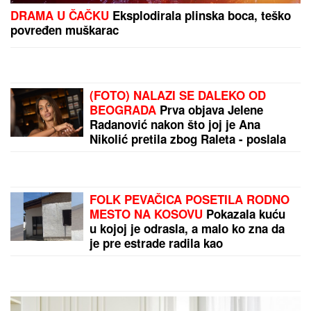
VEST KOJA JE UZDRMALA
PLANETU!
Janik Siner se povlači?