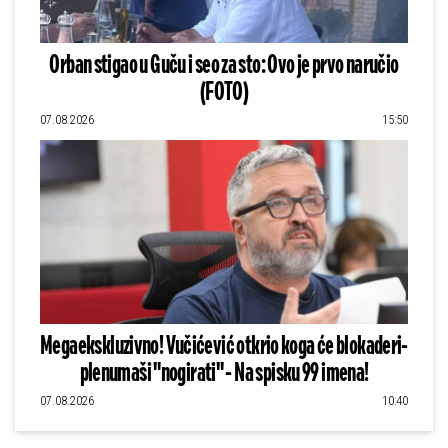
Orban stigao u Guču i seo za sto: Ovo je prvo naručio
(FOTO)
07.08.2026
15:50
Megaekskluzivno! Vučićević otkrio koga će blokaderi-
plenumaši "nogirati" - Na spisku 99 imena!
07.08.2026
10:40