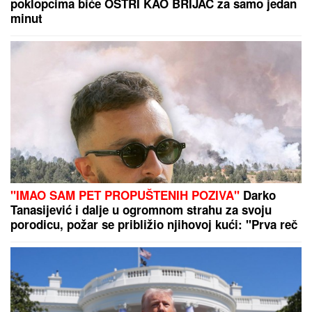
LJUBIO SESTRU
na dodeli Oskara, oženio se i
razveo za 15 dana, a sada šokirao svet priznajem da
je GEJ: "Nadam se da će moja porodica odabrati
razumevanje umesto osude"