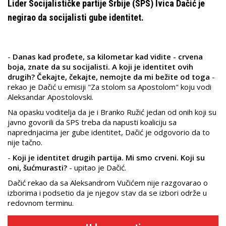
Lider Socijalističke partije Srbije (SPS) Ivica Dačić je
negirao da socijalisti gube identitet.
-
Danas kad prođete, sa kilometar kad vidite - crvena
boja, znate da su socijalisti. A koji je identitet ovih
drugih? Čekajte, čekajte, nemojte da mi bežite od toga
-
rekao je Dačić u emisiji "Za stolom sa Apostolom" koju vodi
Aleksandar Apostolovski.
Na opasku voditelja da je i Branko Ružić jedan od onih koji su
javno govorili da SPS treba da napusti koaliciju sa
naprednjacima jer gube identitet, Dačić je odgovorio da to
nije tačno.
-
Koji je identitet drugih partija. Mi smo crveni. Koji su
oni, šućmurasti?
- upitao je Dačić.
Dačić rekao da sa Aleksandrom Vučićem nije razgovarao o
izborima i podsetio da je njegov stav da se izbori održe u
redovnom terminu.