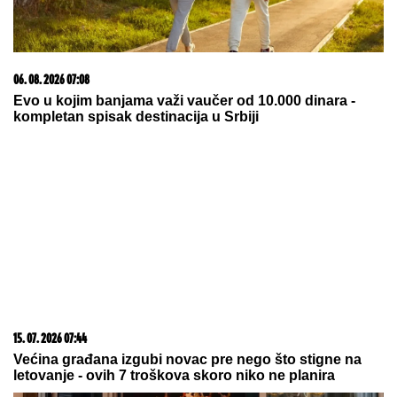
BIVŠI FUDBALER JE OVAKO
INVESTIRAO ZARAĐENE MILIONE
Kupio staru kuću u Igalu i otvorio
restoran na Bojani, a evo šta je
pripalo bivšoj supruzi posle razvoda
"OVO SU OZBILJNE PRETNJE":
Jelena Radanović se oglasila nakon
pretnji Ane Nikolić zbog Raleta
by Aklamator