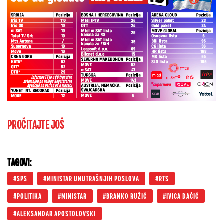
PROČITAJTE JOŠ
TAGOVI:
SPS
MINISTAR UNUTRAŠNJIH POSLOVA
RTS
POLITIKA
MINISTAR
BRANKO RUŽIĆ
IVICA DAČIĆ​
ALEKSANDAR APOSTOLOVSKI