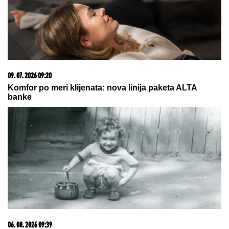
NISTE GLADNI, A MRŠAVITE!
Biolog otkrio jutarnju
metodu koja podstiče telo da topi masti - pravilo 30-
30-30 zaludelo ceo svet
AMERIKANCI ZAPOČELI
EVAKUACIJU:
Doneta hitna odluka