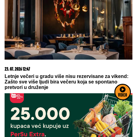
03. 08. 2026 13:23
Hibrid broj 1 koji osvaja Evropu, sada po specijalnoj
akcijskoj ceni od 19.990€ do 31.8.
07. 08. 2026 09:47
VIDEO
Čiji hromozom određuje pol deteta? XX rađa se
devojčica, XY rađa se dečak