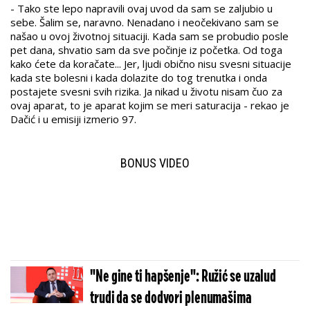
- Tako ste lepo napravili ovaj uvod da sam se zaljubio u
sebe. Šalim se, naravno. Nenadano i neočekivano sam se
našao u ovoj životnoj situaciji. Kada sam se probudio posle
pet dana, shvatio sam da sve počinje iz početka. Od toga
kako ćete da koračate... Jer, ljudi obično nisu svesni situacije
kada ste bolesni i kada dolazite do tog trenutka i onda
postajete svesni svih rizika. Ja nikad u životu nisam čuo za
ovaj aparat, to je aparat kojim se meri saturacija - rekao je
Dačić i u emisiji izmerio 97.
BONUS VIDEO
"Ne gine ti hapšenje": Ružić se uzalud
trudi da se dodvori plenumašima