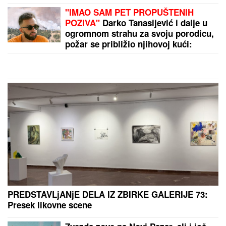
ILIĆ
ZADOVOLjAN POSLE TOBOLA:
Čestitke igračima, raduje da smo
igrali brzo
Zaboravite na tupe noževe: Uz ovaj trik sa