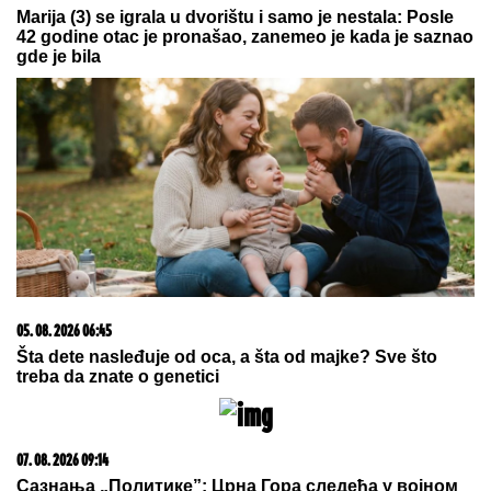
"IMAO SAM PET PROPUŠTENIH
POZIVA"
Darko Tanasijević i dalje u
ogromnom strahu za svoju porodicu,
požar se približio njihovoj kući:
"Prva reč koju sam čuo -
IZGOREĆEMO"
PREDSTAVLjANjE DELA IZ ZBIRKE GALERIJE 73:
Presek likovne scene