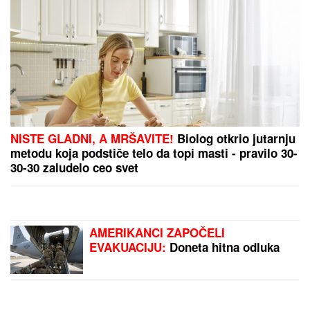
SPECIJALCI SA GAS MASKAMA ULETELI U KUĆU
U SMEDEREVU
Ovako su otkrili čak pola tona
marihuane u ilegalnoj laboratoriji: Uhapšeno 6
osoba (FOTO, VIDEO)