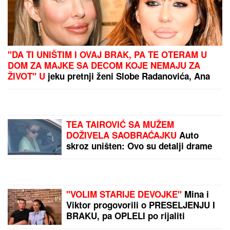
nasedajte, prijavite"
(FOTO)
Uređenje leve
obale Save ulazi u
završnu fazu, evo kada se
očekuje kraj radova
PEVAČICA TRPELA
NASILJE OD BIVŠEG
PARTNERA
Sada
objasnila kako prepoznati
MANIPULATORA: