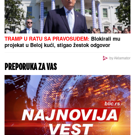
SUTRA JE SVETA PETKA TRNOVA:
Ove stvari ne smete da uradite ili
ćete navući gnev svetiteljke