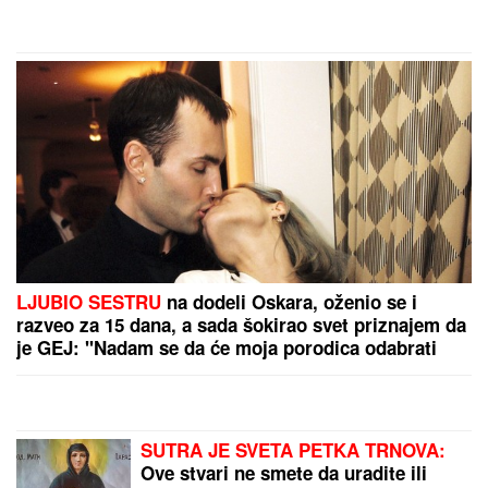
"Intuicija me je od
by Aklamator
početka upozoravala"
PREPORUKA ZA VAS
"DA TI UNIŠTIM I OVAJ BRAK, PA TE OTERAM U
DOM ZA MAJKE SA DECOM KOJE NEMAJU ZA
ŽIVOT" U
jeku pretnji ženi Slobe Radanovića, Ana
Nikolić se oglasila: "Ne govori ništa!"