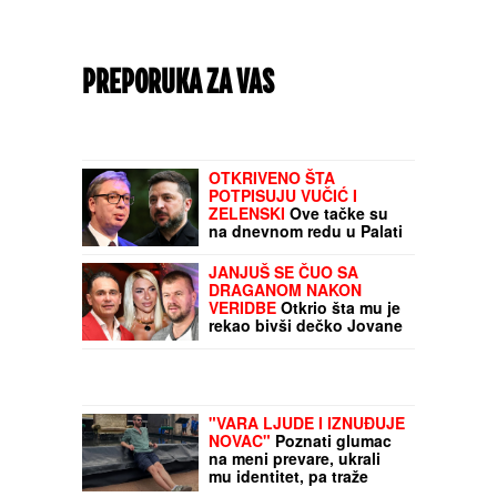
PREPORUKA ZA VAS
OTKRIVENO ŠTA
POTPISUJU VUČIĆ I
ZELENSKI
Ove tačke su
na dnevnom redu u Palati
Srbija, a evo kada se