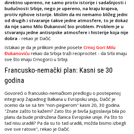
direktno upereno, ne samo protiv istorije i sadašnjosti i
budućnosti Srbije, nego je upereno, na kraju krajeva,
protiv njihove istorije. Mislim da mi nemamo bližeg jedni
od drugih i stvaranje takve jedne atmosfere, to je dokaz
da nije samo Milo Đukanović bio problem. Problem je u
stvaranju jedne antisrpske atmosfere i histerije koja nije
dobra
- rekao je Dačić.
Istakao je da je prilikom jedne posete
Crnoj Gori Milu
Đukanoviću
rekao da Srbija traži reciprocitet - da Srbi imaju
sve što imaju Crnogorci u Srbiji.
Francusko-nemački plan: Kasni se 30
godina
Govoreći o francusko-nemačkom predlogu o postepenoj
integraciji Zapadnog Balkana u Evropsku uniju, Dačić je
ocenio da se sa tim "non-pejperom" kasni 20, 30 godina.
"Znate zašto to kažem? Zato što je bivša Jugoslavija bila po
planu da bude pridružena članica Evropske unije. Pa što to
tad nisu uradili? Pa da su to tad uradili, možda bismo izbegli
ove sve ratove", rekao je Dačić.