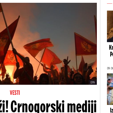
Kn
P
09.0
EPA
VESTI
ži! Crnogorski mediji
I