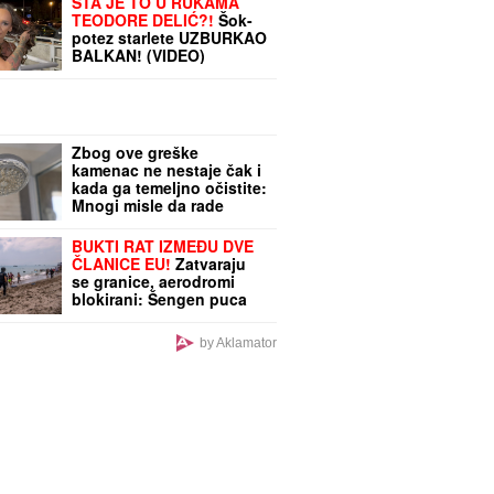
ŠTA JE TO U RUKAMA
TEODORE DELIĆ?!
Šok-
potez starlete UZBURKAO
BALKAN! (VIDEO)
Zbog ove greške
kamenac ne nestaje čak i
kada ga temeljno očistite:
Mnogi misle da rade
pravilnu stvar, ali se
grdno varaju
BUKTI RAT IZMEĐU DVE
ČLANICE EU!
Zatvaraju
se granice, aerodromi
blokirani: Šengen puca
po šavovima
by Aklamator