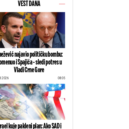
VEST DANA
ežević najavio političku bombu:
omenuo i Spajića - sledi potres u
Vladi Crne Gore
8.2026
08:05
zrael kuje pakleni plan: Ako SAD i