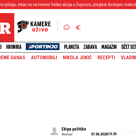
ri su na terenu! Velika akcija u Supovcu, pregledi dostupni svakom građaninu (FO
O
HRONIKA
PLANETA
ZABAVA
MAGAZIN
DŽET SE
REME DANAS
AUTOMOBILI
NIKOLA JOKIĆ
RECEPTI
VLADIM
Ekipa politike
15:26
07.06.2026
Novinar