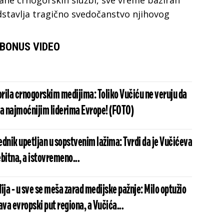
ane crnogorskih službi, sve vreme baziran
stavlja tragično svedočanstvo njihovog
BONUS VIDEO
rila crnogorskim medijima: Toliko Vučiću ne veruju da
sa najmoćnijim liderima Evrope! (FOTO)
dnik upetljan u sopstvenim lažima: Tvrdi da je Vučićeva
bitna, a istovremeno...
ija - u sve se meša zarad medijske pažnje: Milo optužio
ava evropski put regiona, a Vučića...