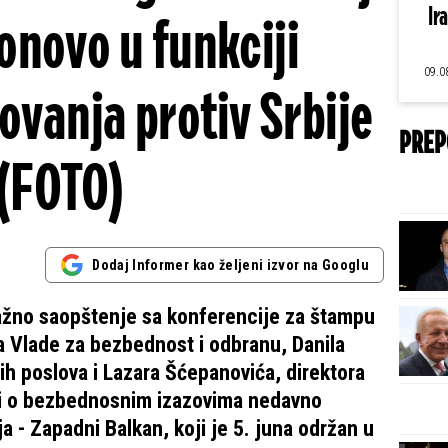
Ir
ponovo u funkciji
09.0
ovanja protiv Srbije
PREP
(FOTO)
Dodaj Informer kao željeni izvor na Googlu
 lažno saopštenje sa konferencije za štampu
 Vlade za bezbednost i odbranu, Danila
ih poslova i Lazara Šćepanovića, direktora
rili o bezbednosnim izazovima nedavno
 - Zapadni Balkan, koji je 5. juna održan u