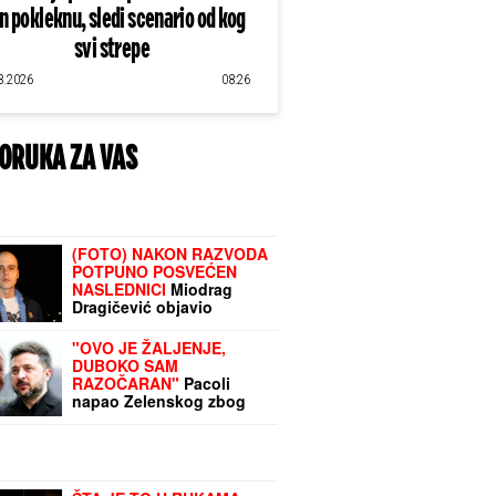
an pokleknu, sledi scenario od kog
svi strepe
8.2026
08:26
ORUKA ZA VAS
(FOTO) NAKON RAZVODA
POTPUNO POSVEĆEN
NASLEDNICI
Miodrag
Dragičević objavio
fotografiju ćerke, Vasilija
je mamina slika i prilika
"OVO JE ŽALJENJE,
DUBOKO SAM
RAZOČARAN"
Pacoli
napao Zelenskog zbog
izjave o Kosovu u
Beogradu