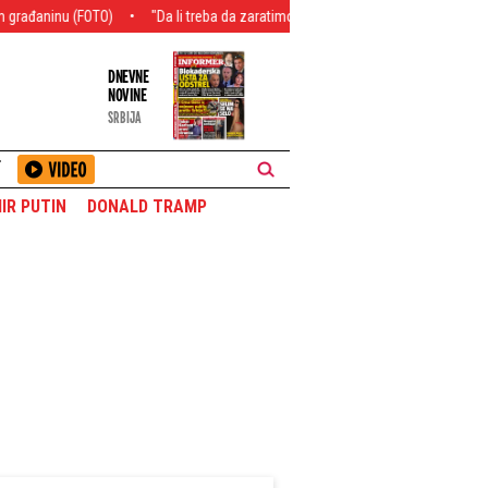
TO)
"Da li treba da zaratimo s NATO?!": Vučić se obratio kritičarima, pa i Hrv
DNEVNE
NOVINE
SRBIJA
T
IR PUTIN
DONALD TRAMP