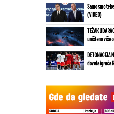
Samo smo tebe č
(VIDEO)
TEŽAK UDARAC 
uništeno više 
DETONACIJA NA
dovela igrača 