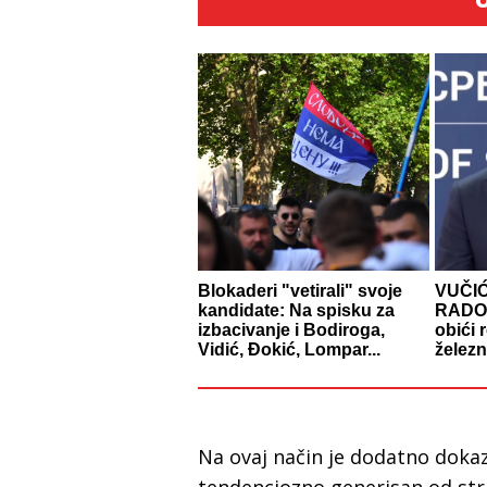
Blokaderi "vetirali" svoje
VUČI
kandidate: Na spisku za
RADOV
izbacivanje i Bodiroga,
obići 
Vidić, Đokić, Lompar...
želez
Na ovaj način je dodatno dokaz