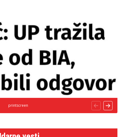
printscreen
Udarne vesti