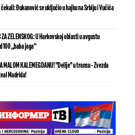
ekali: Đukanović se uključio u hajku na Srbiju i Vučića
ZA ZELENSKOG: U Harkovskoj oblasti u avgustu
od 100 „baba jaga“
 MALOM KALEMEGDANU! "Delije" u transu - Zvezda
Real Madrida!