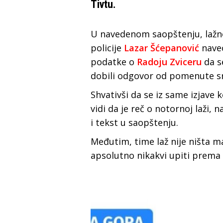
Tivtu.
U navedenom saopštenju, lažno
policije
Lazar Šćepanović
naveo
podatke o
Radoju Zviceru
da se
dobili odgovor od pomenute s
Shvativši da se iz same izjave
vidi da je reč o notornoj laži,
i tekst u saopštenju.
Međutim, time laž nije ništa m
apsolutno nikakvi upiti prema B