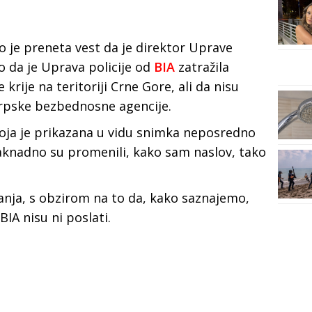
 je preneta vest da je direktor Uprave
 da je Uprava policije od
BIA
zatražila
 krije na teritoriji Crne Gore, ali da nisu
rpske bezbednosne agencije.
 koja je prikazana u vidu snimka neposredno
 naknadno su promenili, kako sam naslov, tako
anja, s obzirom na to da, kako saznajemo,
IA nisu ni poslati.