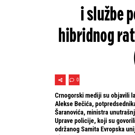
i službe 
hibridnog rat
0
Crnogorski mediji su objavili
Alekse Bečića, potpredsednika
Šaranovića, ministra unutrašnj
Uprave policije, koji su govo
održanog Samita Evropska unija