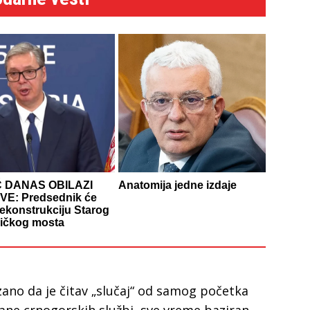
Ć DANAS OBILAZI
Anatomija jedne izdaje
E: Predsednik će
rekonstrukciju Starog
ničkog mosta
ano da je čitav „slučaj“ od samog početka