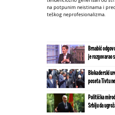
tendenciozno generisan od str
na potpunim neistinama i pred
teškog neprofesionalizma.
Brnabić odgovo
je razgovarao 
Blokaderski ure
poseta Tivtu ne
Politička mirođ
Srbiju da ugrož