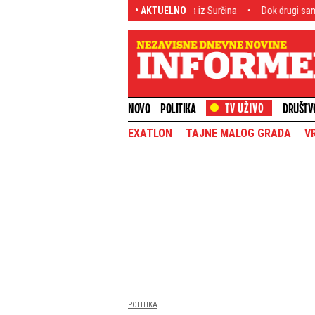
lo hitan zahtev za serijskog lopova iz Surčina
• AKTUELNO
Dok drugi samo pričaju, leka
NOVO
POLITIKA
DRUŠTV
EXATLON
TAJNE MALOG GRADA
V
POLITIKA