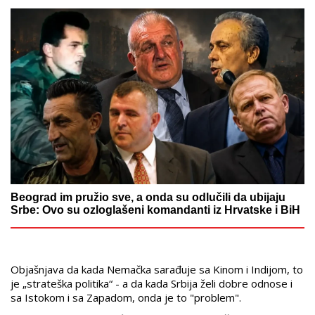
Beograd im pružio sve, a onda su odlučili da ubijaju
Srbe: Ovo su ozloglašeni komandanti iz Hrvatske i BiH
Objašnjava da kada Nemačka sarađuje sa Kinom i Indijom, to
je „strateška politika“ - a da kada Srbija želi dobre odnose i
sa Istokom i sa Zapadom, onda je to "problem".