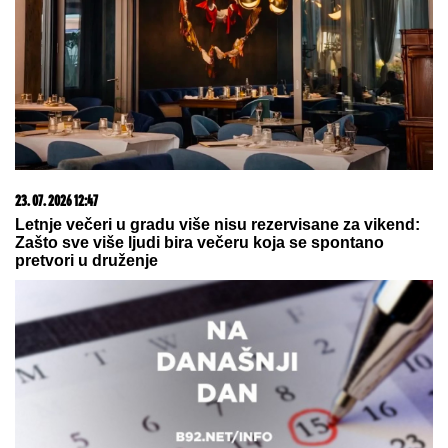
SLAVLJE U DOMU MARIJE
KILIBARDE
Objavila sliku ćerkice i
naslednice Anđelke Prpić: Senja i
Čarna se drže za ruke, da se istopiš
Žena Mikija Đuričića se bavi
OZBILJNIM POSLOM Angelina radi
na dva mesta i ne eksponira se
javno: "Jako je sposobna"