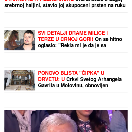
(FOTO) TAKI SA ZANOSNOM PLAVUŠOM
Grli je
pred svima u lokalu, posle skandala sa Majom i
Asminom pokazao sa kim uživa
Od izopštenika do zvezde večeri:
Naredna Met Gala biće posvećena
kontroverznom DŽONU GALIJANU,