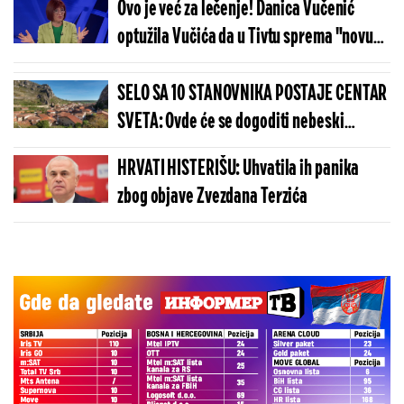
Ovo je već za lečenje! Danica Vučenić
optužila Vučića da u Tivtu sprema "novu
verziju Potočara" (VIDEO)
SELO SA 10 STANOVNIKA POSTAJE CENTAR
SVETA: Ovde će se dogoditi nebeski
spektakl koji se čeka više od 100 godina
HRVATI HISTERIŠU: Uhvatila ih panika
zbog objave Zvezdana Terzića