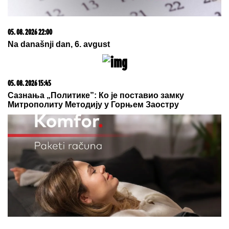
IRAN I OMAN PRED VELIKIM
DOGOVOROM:Sve
zavisi od jednog poteza
SRBIN SE VRATIO U ABA LIGU:
Stefan Lazarević potpisao za
Spartak!
PREGOVORI O MINIMALCU SAMO
ŠTO NISU POČELI:
Unija
poslodavaca pokrenula veliku
anketu, spremaju se zahtevi za 2027.
godinu