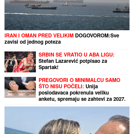
BOJANA LAZIĆ POKAZALA MAJKU
Sa njom uživa
na letovanju: Doručak U BAZENU, a tek da vidite
voditeljku u bikiniju (FOTO)
"Niko te ništa nije pitao, nisi bog" Voditeljka
žestoko udarila na Jovanu Joksimović, nastao
skandal kakav se ne pamti!