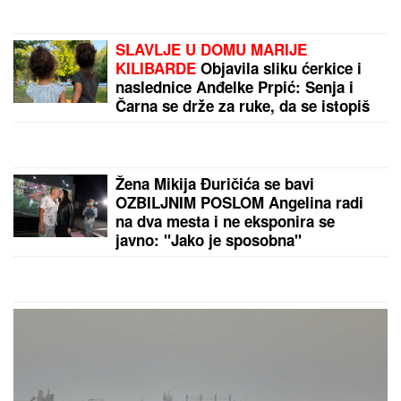
JANJUŠ SA ĆERKOM NA ADI
BOJANI
Provodio se na plaži sa
Milicom Veličković, pa pokazao ŠTA
RADE KRUNA I ON: U prvom planu
tetovaža koju je posvetio naslednici
(FOTO)