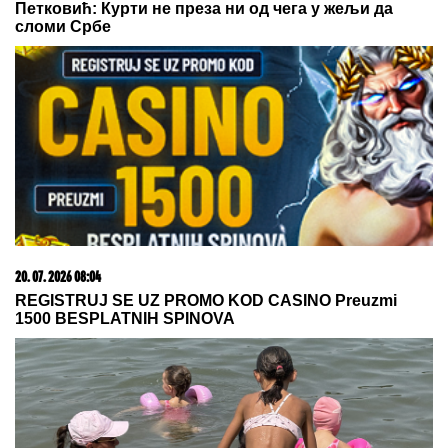
23. 07. 2026 12:47
Letnje večeri u gradu više nisu rezervisane za vikend:
Zašto sve više ljudi bira večeru koja se spontano
pretvori u druženje