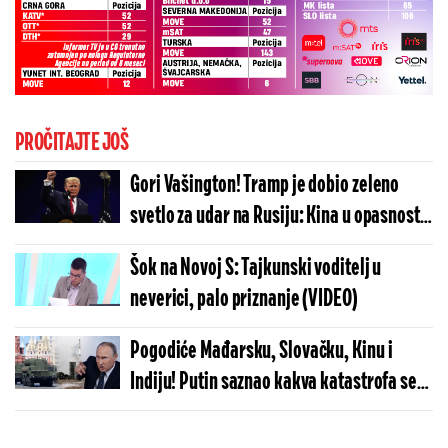
PROČITAJTE JOŠ
Gori Vašington! Tramp je dobio zeleno
svetlo za udar na Rusiju: Kina u opasnosti,
posledice će biti katastrofalne
Šok na Novoj S: Tajkunski voditelj u
neverici, palo priznanje (VIDEO)
Pogodiće Mađarsku, Slovačku, Kinu i
Indiju! Putin saznao kakva katastrofa se
sprema - pola sveta je dobilo najstrašnije
vesti