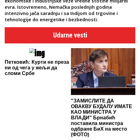
ekonomske i industrijske veze vredne stotine milijardi
evra. Istovremeno, Nemačka poslednjih godina
intenzivno jača saradnju i sa Indijom od trgovine i
tehnologije do energetike i bezbednosti.
Udarne vesti
Петковић: Курти не преза
ни од чега у жељи да
сломи Србе
"ЗАМИСЛИТЕ ДА
ОВАКВУ БУДАЛУ ИМАТЕ
КАО МИНИСТРА У
ВЛАДИ" Брнабић
поставила министра
одбране БиХ на место
(ФОТО)