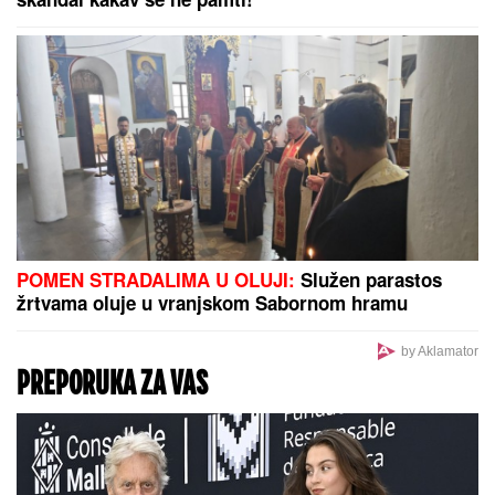
srebrnoj haljini, stavio joj skupoceni prsten na ruku
SVI DETALJI DRAME MILICE I
TERZE U CRNOJ GORI!
On se hitno
oglasio: "Rekla mi je da je sa
dečkom, sve ćemo rešiti na sudu"