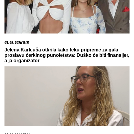
05. 08. 2026 20:35
Каран: Пребиловци – симбол српског страдања и
вечна опомена