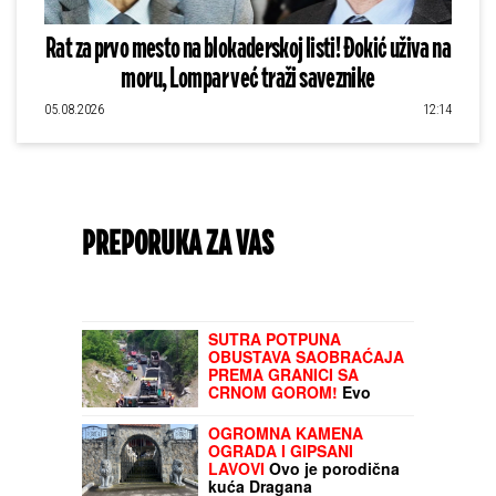
Rat za prvo mesto na blokaderskoj listi! Đokić uživa na
moru, Lompar već traži saveznike
05.08.2026
12:14
PREPORUKA ZA VAS