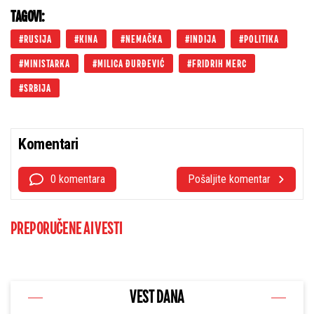
TAGOVI:
RUSIJA
KINA
NEMAČKA
INDIJA
POLITIKA
MINISTARKA
MILICA ĐURĐEVIĆ
FRIDRIH MERC
SRBIJA
Komentari
0 komentara
Pošaljite komentar
PREPORUČENE AI VESTI
VEST DANA