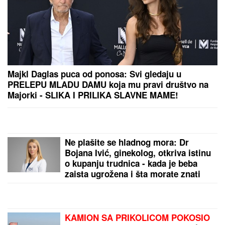
PONOVO BLISTA "ČIPKA" U
DRVETU: U
Crkvi Svetog Arhangela
Gavrila u Molovinu, obnovljen
ikonostas urađen u 18. veku