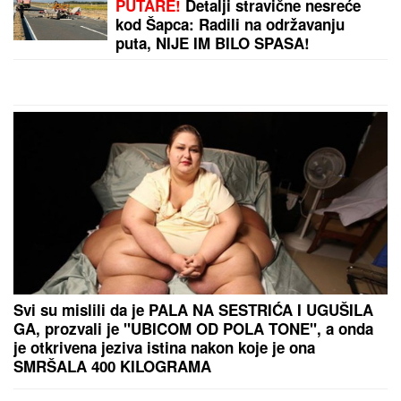
Evo koliko godina ima Miroslav Ilić! Nećete verovati
kada čujete, svi su mislili da je mlađi!