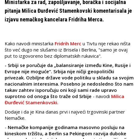
Ministarka za rad, zapošljavanje, boračka i socijalna
pitanja Milica Đurđević Stamenkovski komentarisala je
izjavu nemačkog kancelara Fridriha Merca.
Kako navodi ministarka
Fridrih Merc
u Tivtu nije rekao ništa
što već dugo ne slušamo iz Brisela i Berlina, "samo je ovaj
put to izgovoreno bez diplomatskih rukavica".
- Srbiji se poručuje da „balansiranje između Kine, Rusije i
Evrope nije moguće“.
Srbija nije ničiji geopolitički
privezak. Ozbiljne države vode politiku u skladu sa svojim
nacionalnim interesima. Posebno je nedosledno što nam
takav zahtev isporučuju oni koji sami rade upravo
suprotno od onoga što traže od Srbije
- navodi
Milica
Đurđević Stamenkovski.
Dodaje i da je Kina danas prvi i najveći trgovinski partner
Nemačke.
-
Nemačke kompanije godinama masovno posluju na
kineskom tržištu, a Berlin sa Pekingom razvija duboke