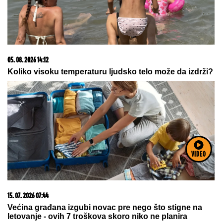
05. 08. 2026 22:00
Na današnji dan, 6. avgust
05. 08. 2026 15:45
Сазнања „Политике”: Ко је поставио замку
Митрополиту Методију у Горњем Заостру
VIDEO