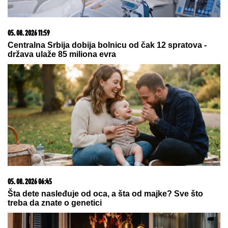
PUTARE!
Detalji stravične nesreće
kod Šapca: Radili na održavanju
puta, NIJE IM BILO SPASA!
Svi su mislili da je PALA NA SESTRIĆA I UGUŠILA
GA, prozvali je "UBICOM OD POLA TONE", a onda
je otkrivena jeziva istina nakon koje je ona
SMRŠALA 400 KILOGRAMA