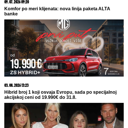
VERIO JE POSLE TRI MESECA VEZE:
Evo KO JE
IZABRANICA Dragana Stankovića, mnogima
privukla pažnju još na koncertu poznate pevačice!
"NI KOD DOKTORA DA ME
ODVEDU!"
Marija Kulić HODA SA
ŠTAPOM, otkrila istinu o odnosu sa
ĆERKAMA koje ni da "mrdnu
prstom"
"Ćelavi matori se zaljubio u Standžu,
pa platio 33 evra da je gleda golu!"
Otac Asmina Durdžića na meti
skandaloznih optužbi
by Aklamator