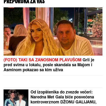
"OSTATAK ŽIVOTA
POSVEĆUJEM SAMO
KVALITETU I ISKONSKIM
STVARIMA"
Jovana
Jeremić poslala jasnu
poruku nakon što je
Dragan objavio veridbu
OVO CECINO PRIZNANJE