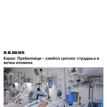
Majkl Daglas puca od ponosa: Svi gledaju u
PRELEPU MLADU DAMU koja mu pravi društvo na
Majorki - SLIKA I PRILIKA SLAVNE MAME!
Ne plašite se hladnog mora: Dr
Bojana Ivić, ginekolog, otkriva istinu
o kupanju trudnica - kada je beba
zaista ugrožena i šta morate znati
KAMION SA PRIKOLICOM POKOSIO