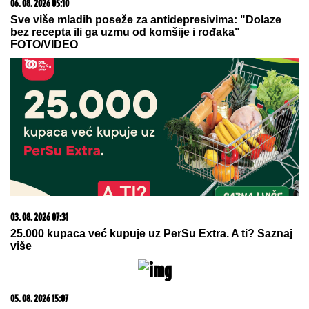
05. 08. 2026 11:59
Centralna Srbija dobija bolnicu od čak 12 spratova -
država ulaže 85 miliona evra
05. 08. 2026 06:45
Šta dete nasleđuje od oca, a šta od majke? Sve što
treba da znate o genetici