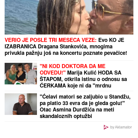
POMEN STRADALIMA U OLUJI:
Služen parastos
žrtvama oluje u vranjskom Sabornom hramu
by Aklamator
PREPORUKA ZA VAS