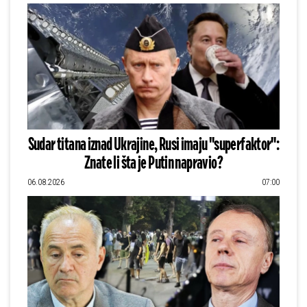
Sudar titana iznad Ukrajine, Rusi imaju "superfaktor":
Znate li šta je Putin napravio?
06.08.2026
07:00