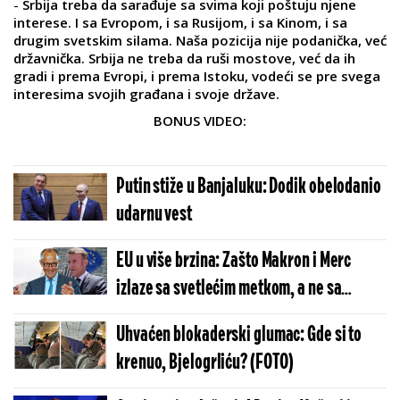
-
Srbija treba da sarađuje sa svima koji poštuju njene
interese. I sa Evropom, i sa Rusijom, i sa Kinom, i sa
drugim svetskim silama. Naša pozicija nije podanička, već
državnička. Srbija ne treba da ruši mostove, već da ih
gradi i prema Evropi, i prema Istoku, vodeći se pre svega
interesima svojih građana i svoje države.
BONUS VIDEO:
Putin stiže u Banjaluku: Dodik obelodanio
udarnu vest
EU u više brzina: Zašto Makron i Merc
izlaze sa svetlećim metkom, a ne sa
teškom artiljerijom?! (VIDEO)
Uhvaćen blokaderski glumac: Gde si to
krenuo, Bjelogrliću? (FOTO)