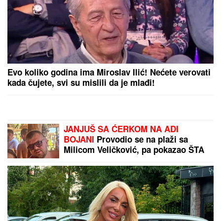
odlučila je Ana Vintur i pokrenula
lavinu žestokih reakcija
SPECIJALNA VEČERA
Matora
okupila najdraže ljude: Evo gde se
opuštaju, rijaliti učesnici puno srce
(FOTO)