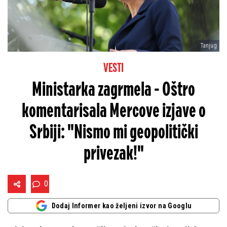
Tanjug
VESTI
Ministarka zagrmela - Oštro
komentarisala Mercove izjave o
Srbiji: "Nismo mi geopolitički
privezak!"
0
Dodaj Informer kao željeni izvor na Googlu