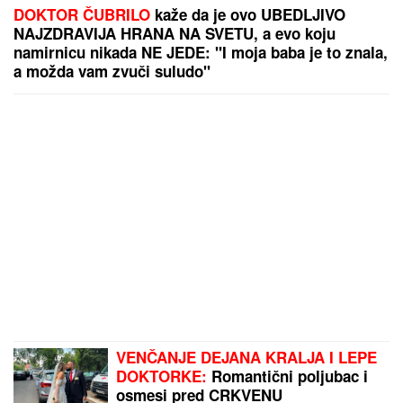
DOKTOR ČUBRILO
kaže da je ovo UBEDLJIVO
NAJZDRAVIJA HRANA NA SVETU, a evo koju
namirnicu nikada NE JEDE: "I moja baba je to znala,
a možda vam zvuči suludo"
VENČANJE DEJANA KRALJA I LEPE
DOKTORKE:
Romantični poljubac i
osmesi pred CRKVENU