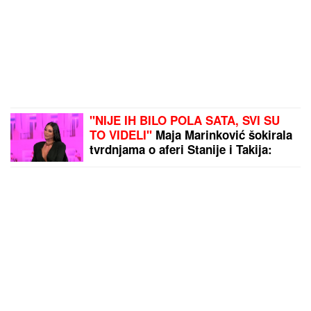
"NIJE IH BILO POLA SATA, SVI SU
TO VIDELI"
Maja Marinković šokirala
tvrdnjama o aferi Stanije i Takija:
"Želi da bude sponzoruša, živi u
selendri"