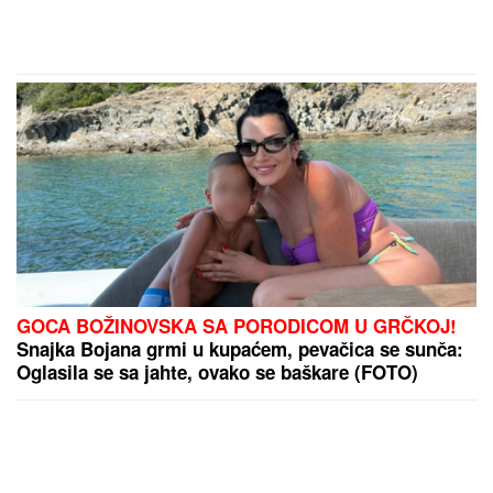
GOCA BOŽINOVSKA SA PORODICOM U GRČKOJ!
Snajka Bojana grmi u kupaćem, pevačica se sunča:
Oglasila se sa jahte, ovako se baškare (FOTO)