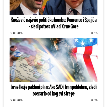
Knežević najavio političku bombu: Pomenuo i Spajića
- sledi potres u Vladi Crne Gore
09.08.2026
08:05
Izrael kuje pakleni plan: Ako SAD i Iran pokleknu, sledi
scenario od kog svi strepe
09.08.2026
08:26