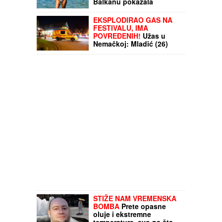
Balkanu pokazala
brutalno telo u bikiniju:
Niko ne veruje da je u
EKSPLODIRAO GAS NA
petoj deceniji (Foto)
FESTIVALU, IMA
POVREĐENIH!
Užas u
Nemačkoj: Mladić (26)
napravio kobnu grešku
sa rešoom, usledio HAOS
STIŽE NAM VREMENSKA
BOMBA
Prete opasne
oluje i ekstremne