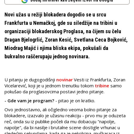
Dodaj Informer kao željeni izvor na Googlu
Novi užas u režiji blokadera dogodio se u srcu
Frankfurta u Nemačkoj, gde su siledžije na tribini u
organizaciji blokaderskog Proglasa, na čijem su čelu
Dragan Bjelogrlić, Zoran Kesić, Svetlana Ceca Bojković,
Miodrag Majić i njima bliska ekipa, pokušali da
bukvalno raščerupaju jednog novinara.
U pitanju je dugogodišnji
novinar
Vesti iz
Frankfurta, Zoran
Vicelarević, koji je u jednom trenutku tokom
tribine
samo
pokušao da proglasovcima postavi jedno pitanje.
- Gde vam je program?
- pitao je on kratko.
Ovo jednostavno, ali očigledno veoma bolno pitanje za
blokadere, izazvalo je užasnu reakciju - prvo mu je oduzeta
reč, onda su iz publike počeli da mu dobacuju "napolje,
napolje", da bi nasilje i brutalne scene dostigle vrhunac u
sledećim sekundama, kada ga je nekolicina muškaraca iz