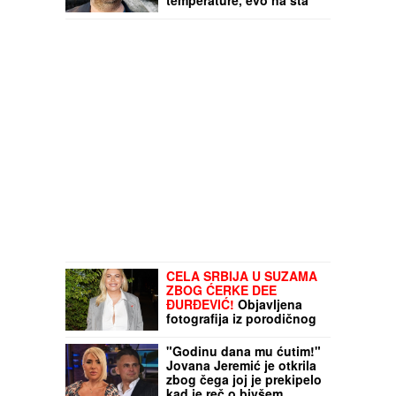
temperature, evo na šta
nas upozoravaju mape za
naredne dane!
CELA SRBIJA U SUZAMA
ZBOG ĆERKE DEE
ĐURĐEVIĆ!
Objavljena
fotografija iz porodičnog
doma voditeljke, sve
usledilo nakon povratka
"Godinu dana mu ćutim!"
iz porodilišta!
Jovana Jeremić je otkrila
zbog čega joj je prekipelo
kad je reč o bivšem