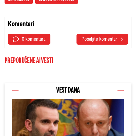
BLOKADERI
ZORAN VICELAREVIĆ
Komentari
0 komentara
Pošaljite komentar
PREPORUČENE AI VESTI
VEST DANA