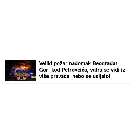
Veliki požar nadomak Beograda!
Gori kod Petrovčića, vatra se vidi iz
više pravaca, nebo se usijalo!