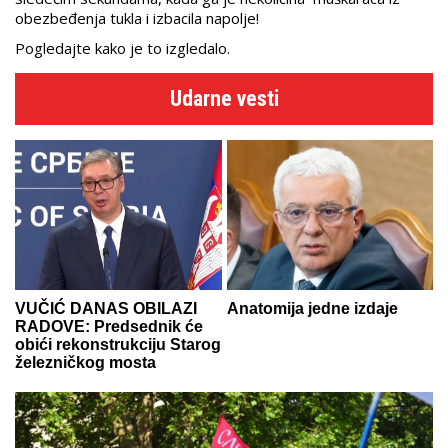
obezbeđenja tukla i izbacila napolje!
Pogledajte kako je to izgledalo.
Udarne vesti
VUČIĆ DANAS OBILAZI
Anatomija jedne izdaje
RADOVE: Predsednik će
obići rekonstrukciju Starog
železničkog mosta