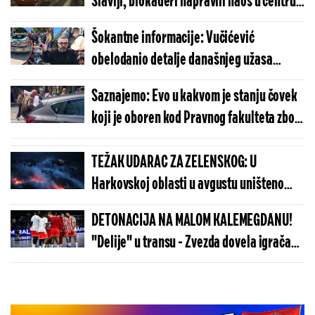
Slaviji, blokaderi napravili haos u centru
Beograda (FOTO/VIDEO)
Šokantne informacije: Vučićević
obelodanio detalje današnjeg užasa
ispred Pravnog - evo šta se ustvari
Saznajemo: Evo u kakvom je stanju čovek
dogodilo
koji je oboren kod Pravnog fakulteta zbog
blokaderskog divljanja (VIDEO)
TEŽAK UDARAC ZA ZELENSKOG: U
Harkovskoj oblasti u avgustu uništeno
više od 100 „baba jaga“
DETONACIJA NA MALOM KALEMEGDANU!
"Delije" u transu - Zvezda dovela igrača
Real Madrida!