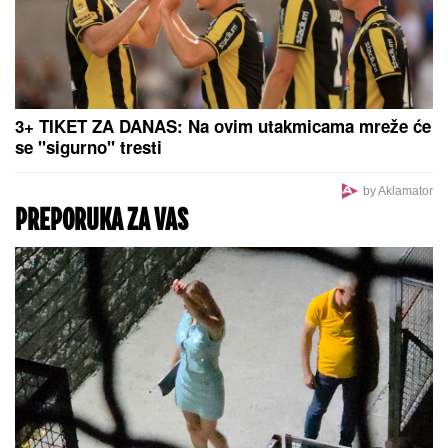
3+ TIKET ZA DANAS: Na ovim utakmicama mreže će
se "sigurno" tresti
by Aklamator
PREPORUKA ZA VAS