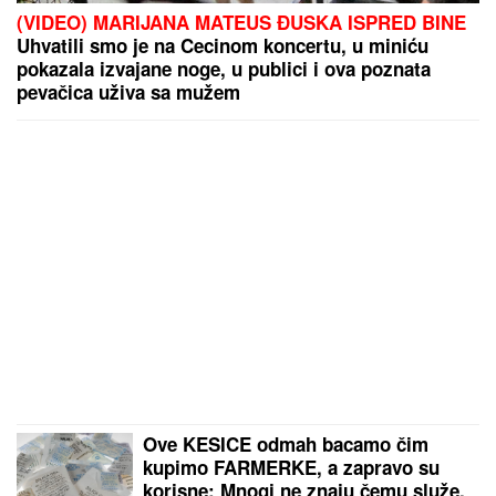
(VIDEO) MARIJANA MATEUS ĐUSKA ISPRED BINE
Uhvatili smo je na Cecinom koncertu, u miniću
pokazala izvajane noge, u publici i ova poznata
pevačica uživa sa mužem
Ove KESICE odmah bacamo čim
kupimo FARMERKE, a zapravo su
korisne: Mnogi ne znaju čemu služe,