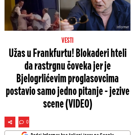
Informer
VESTI
Užas u Frankfurtu! Blokaderi hteli
da rastrgnu čoveka jer je
Bjelogrlićevim proglasovcima
postavio samo jedno pitanje - jezive
scene (VIDEO)
0