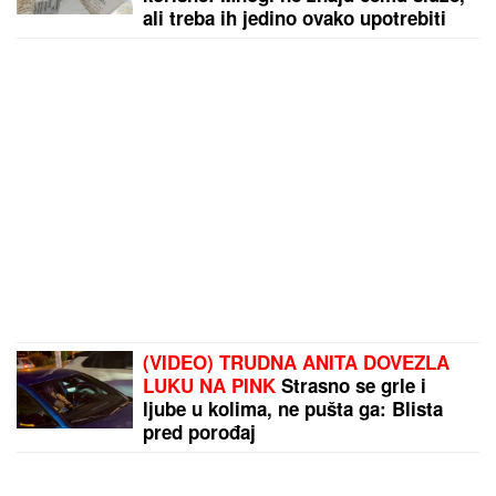
ali treba ih jedino ovako upotrebiti
(VIDEO) TRUDNA ANITA DOVEZLA
LUKU NA PINK
Strasno se grle i
ljube u kolima, ne pušta ga: Blista
pred porođaj