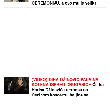
CEREMONIJU, a ovo mu je velika
životnu želja!
(VIDEO) ĐINA DŽINOVIĆ PALA NA
KOLENA ISPRED DRUGARICE
Ćerka
Harisa Džinovića u transu na
Cecinom koncertu, haljina sa
prorezima pokazala previše