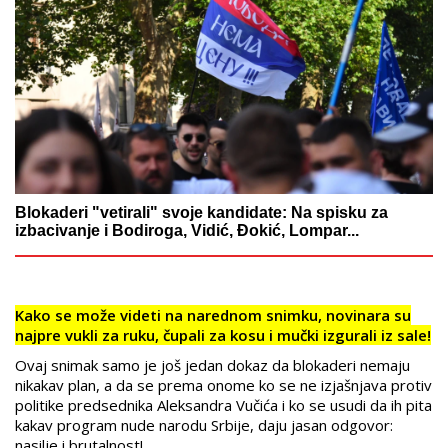
Blokaderi "vetirali" svoje kandidate: Na spisku za
izbacivanje i Bodiroga, Vidić, Đokić, Lompar...
Kako se može videti na narednom snimku, novinara su
najpre vukli za ruku, čupali za kosu i mučki izgurali iz sale!
Ovaj snimak samo je još jedan dokaz da blokaderi nemaju
nikakav plan, a da se prema onome ko se ne izjašnjava protiv
politike predsednika Aleksandra Vučića i ko se usudi da ih pita
kakav program nude narodu Srbije, daju jasan odgovor:
nasilje i brutalnost!