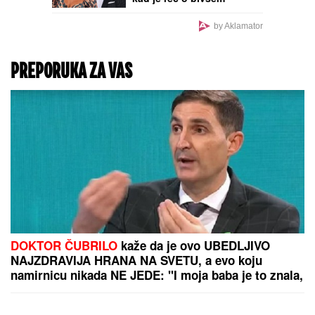
vereniku Draganu
Stankoviću
by Aklamator
PREPORUKA ZA VAS
DOKTOR ČUBRILO
kaže da je ovo UBEDLJIVO
NAJZDRAVIJA HRANA NA SVETU, a evo koju
namirnicu nikada NE JEDE: "I moja baba je to znala,
a možda vam zvuči suludo"