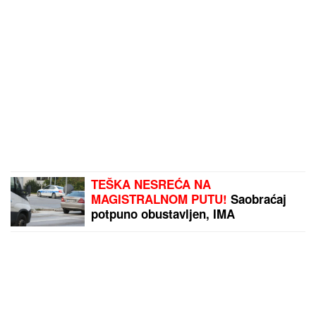
TEŠKA NESREĆA NA
MAGISTRALNOM PUTU!
Saobraćaj
potpuno obustavljen, IMA
POVREĐENIH: Policija vrši uviđaj
kod Stoca