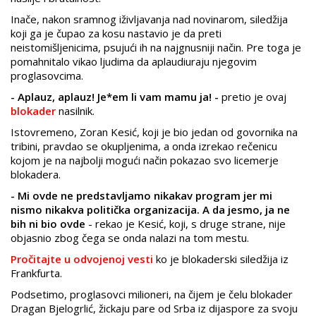
Inače, nakon sramnog iživljavanja nad novinarom, siledžija
koji ga je čupao za kosu nastavio je da preti
neistomišljenicima, psujući ih na najgnusniji način. Pre toga je
pomahnitalo vikao ljudima da aplaudiuraju njegovim
proglasovcima.
- Aplauz, aplauz! Je*em li vam mamu ja! -
pretio je ovaj
blokader
nasilnik.
Istovremeno, Zoran Kesić, koji je bio jedan od govornika na
tribini, pravdao se okupljenima, a onda izrekao rečenicu
kojom je na najbolji mogući način pokazao svo licemerje
blokadera.
- Mi ovde ne predstavljamo nikakav program jer mi
nismo nikakva politička organizacija. A da jesmo, ja ne
bih ni bio ovde
- rekao je Kesić, koji, s druge strane, nije
objasnio zbog čega se onda nalazi na tom mestu.
Pročitajte u odvojenoj vesti
ko je blokaderski siledžija iz
Frankfurta.
Podsetimo, proglasovci milioneri, na čijem je čelu blokader
Dragan Bjelogrlić, žickaju pare od Srba iz dijaspore za svoju