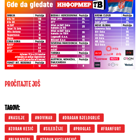
PROČITAJTE JOŠ
TAGOVI:
NASILJE
NOVINAR
DRAGAN BJELOGRLIĆ
ZORAN KESIĆ
SILEDŽIJE
PROGLAS
FRANFURT