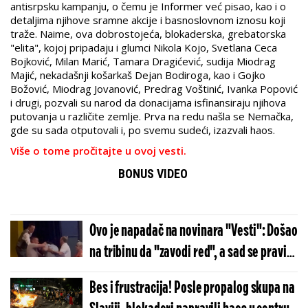
antisrpsku kampanju, o čemu je Informer već pisao, kao i o
detaljima njihove sramne akcije i basnoslovnom iznosu koji
traže. Naime, ova dobrostojeća, blokaderska, grebatorska
"elita", kojoj pripadaju i glumci Nikola Kojo, Svetlana Ceca
Bojković, Milan Marić, Tamara Dragićević, sudija Miodrag
Majić, nekadašnji košarkaš Dejan Bodiroga, kao i Gojko
Božović, Miodrag Jovanović, Predrag Voštinić, Ivanka Popović
i drugi, pozvali su narod da donacijama isfinansiraju njihova
putovanja u različite zemlje. Prva na redu našla se Nemačka,
gde su sada otputovali i, po svemu sudeći, izazvali haos.
Više o tome pročitajte u ovoj vesti.
BONUS VIDEO
Ovo je napadač na novinara "Vesti": Došao
na tribinu da "zavodi red", a sad se pravi
lud (VIDEO)
Bes i frustracija! Posle propalog skupa na