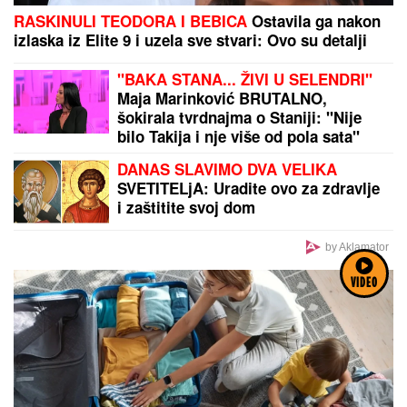
RASKINULI TEODORA I BEBICA
Ostavila ga nakon
izlaska iz Elite 9 i uzela sve stvari: Ovo su detalji
"BAKA STANA... ŽIVI U SELENDRI"
Maja Marinković BRUTALNO,
šokirala tvrdnajma o Staniji: "Nije
bilo Takija i nje više od pola sata"
DANAS SLAVIMO DVA VELIKA
SVETITELjA: Uradite ovo za zdravlje
i zaštitite svoj dom
by Aklamator
VIDEO