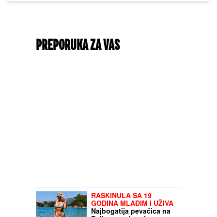
PREPORUKA ZA VAS
RASKINULA SA 19
GODINA MLAĐIM I UŽIVA
Najbogatija pevačica na