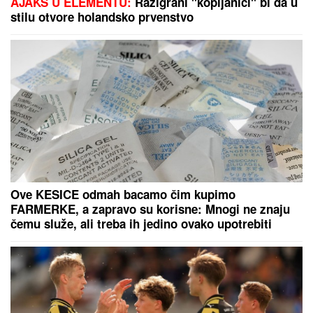
AJAKS U ELEMENTU:
Razigrani "kopljanici" bi da u
stilu otvore holandsko prvenstvo
Ove KESICE odmah bacamo čim kupimo
FARMERKE, a zapravo su korisne: Mnogi ne znaju
čemu služe, ali treba ih jedino ovako upotrebiti