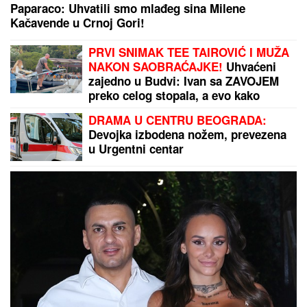
Paparaco: Uhvatili smo mlađeg sina Milene
Kačavende u Crnoj Gori!
PRVI SNIMAK TEE TAIROVIĆ I MUŽA
NAKON SAOBRAĆAJKE!
Uhvaćeni
zajedno u Budvi: Ivan sa ZAVOJEM
preko celog stopala, a evo kako
pevačica izgleda nakon udesa u
DRAMA U CENTRU BEOGRADA:
Crnoj Gori
Devojka izbodena nožem, prevezena
u Urgentni centar