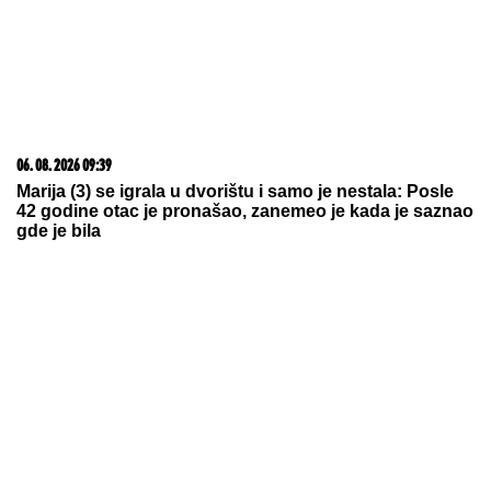
1500 BESPLATNIH SPINOVA
05. 08. 2026 14:12
Koliko visoku temperaturu ljudsko telo može da izdrži?