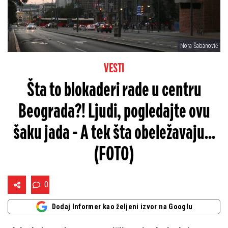
Nora Šabanović
VESTI
Šta to blokaderi rade u centru
Beograda?! Ljudi, pogledajte ovu
šaku jada - A tek šta obeležavaju...
(FOTO)
0
Dodaj Informer kao željeni izvor na Googlu