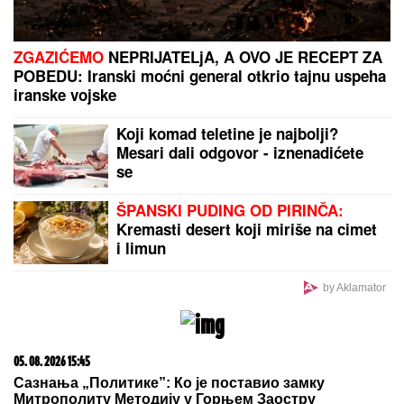
"IMALI SMO RASPRAVU"
Terza progovorio o
susretu sa Milicom u Crnoj Gori: "Zamera mi što
nisam ostao uz njih, ne treba da budemo Kulići"
(VIDEO)
"ZAPLAČEM KADA MI JE TEŠKO"
Mina Kostić se nakon izlaska iz
"Laze" ne odvaja od Kaspera: On joj
se sada obratio emotivnim rečima
(FOTO) DARKO LAZIĆ I KATARINA
UŽIVAJU U DVORCU
Supruga pevača