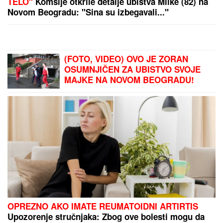
(FOTO) "AKO JE DETE PAMETNO, ZNA SE NA
KOGA JE - NA TETKU"
Vanja Gudelj podelila objavu
o malom Ilijanu, Anastasija odmah reagovala
Dan pobede nad Englezima poglašen
za nacionalni dan fudbala
Mesecima je prikovana za krevet,
sada se oglasila sa novim
informacijama: Naša pevačica zbog
bolesti priključena na infuziju