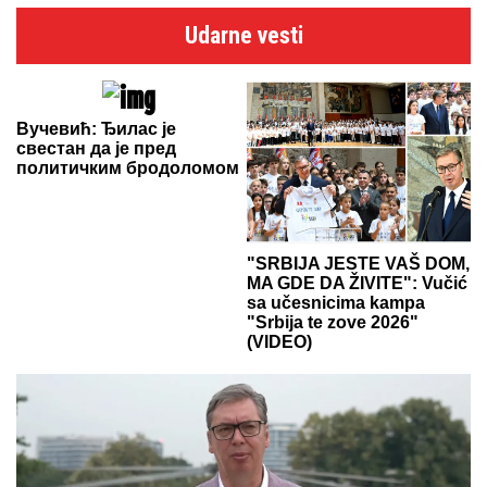
Udarne vesti
Вучевић: Ђилас је
свестан да је пред
политичким бродоломом
"SRBIJA JESTE VAŠ DOM,
MA GDE DA ŽIVITE": Vučić
sa učesnicima kampa
"Srbija te zove 2026"
(VIDEO)