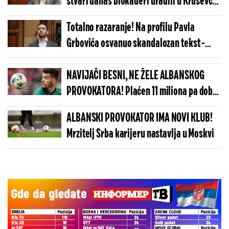
stvari danas blokaderi uradili u Kruševcu
- Evo ko je žena koja je bila među njima
Totalno razaranje! Na profilu Pavla
(VIDEO)
Grbovića osvanuo skandalozan tekst -
Otkriva šta blokaderi spremaju
NAVIJAČI BESNI, NE ŽELE ALBANSKOG
PROVOKATORA! Plaćen 11 miliona pa dobio
brutalnu poruku
ALBANSKI PROVOKATOR IMA NOVI KLUB!
Mrzitelj Srba karijeru nastavlja u Moskvi