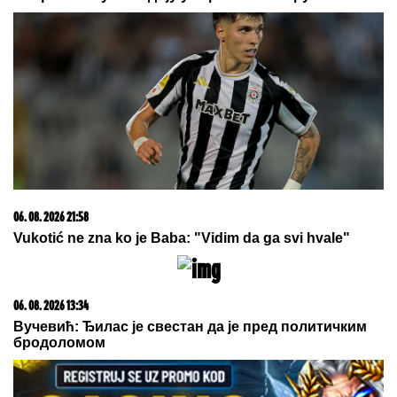
pokazala u kakvom luksuzu se
baškare, a ispred ogroman bazen
ZGAZIĆEMO
NEPRIJATELjA, A OVO JE RECEPT ZA
POBEDU: Iranski moćni general otkrio tajnu uspeha
iranske vojske
Koji komad teletine je najbolji?
Mesari dali odgovor - iznenadićete
se