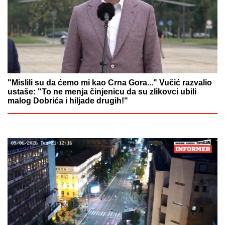
"Mislili su da ćemo mi kao Crna Gora..." Vučić razvalio
ustaše: "To ne menja činjenicu da su zlikovci ubili
malog Dobrića i hiljade drugih!"