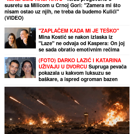
BOLJE PREKINULA KONCERT
"Meni to mnogo
znači", čim je shvatila da situacija IZMIČE
KONTROLI morala da reaguje
Kako prepoznati OSOBU SA
DOBROM DUŠOM: Mudar savet
velikog DOSTOJEVSKOG svako
treba da zapamti
PREVARENA ZA 50.000 EVRA:
Emina Jahović opljačkana u
Istanbulu, verovala devojci, a ova je
posle svega blokirala na mrežama