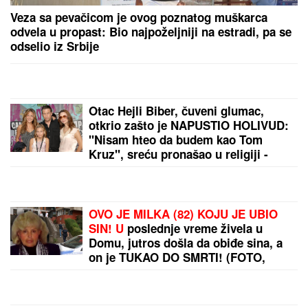
PRODAJU PILIĆE NA PIJACI, A SAD SE BAŠKARE
NA JAHTI
Bojana i Mirko Šijan na letovanju, ona
pokazala zgodno i zategnuto telo nakon dva
porođaja (FOTO)
OGLASIO SE SLOBA RADANOVIĆ NAKON NAPADA
U BUDVI
Otkrio šta se desilo sa taksistom: "Možda
ima neke probleme"
by Aklamator