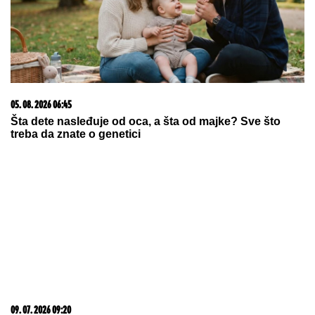
15. 07. 2026 07:44
Većina građana izgubi novac pre nego što stigne na
letovanje - ovih 7 troškova skoro niko ne planira