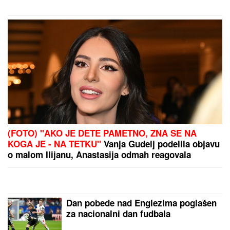
porukom!
PREPORUKA ZA VAS
"NISAM HTEO DA UČESTVUJEM U TOME"
Srpski
muzičar otkrio zašto je napustio "Zvezde Granda":
"Svađe su iscenirane, žiri je bitniji od takmičara"
DOJAVA O BOMBI NA AUTOBUSKOJ