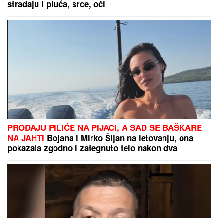
"ČULI SMO ZAPOMAGANJE, A ONDA SU NAŠLI
TELO"
Komšije otkrile detalje ubistva Milke (82) na
Novom Beogradu: "Sina su izbegavali..."
(FOTO, VIDEO) OVO JE ZORAN
OSUMNJIČEN ZA UBISTVO SVOJE
MAJKE NA NOVOM BEOGRADU!
Policija ga izvela bosog, KRVAVIH
nogu sa lisicama na rukama, ušao u
kola Hitne pomoći