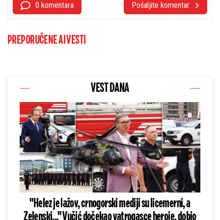
0 komentara
Pošaljite komentar
PREPORUČENE AI VESTI
VEST DANA
"Helez je lažov, crnogorski mediji su licemerni, a
Zelenski..." Vučić dočekao vatrogasce heroje, dobio