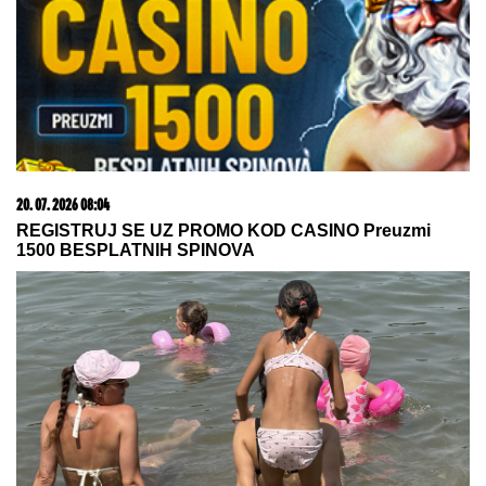
ŠPANSKI PUDING OD PIRINČA:
Kremasti desert koji miriše na cimet
i limun
by Aklamator
05. 08. 2026 15:45
Сазнања „Политике”: Ко је поставио замку
Митрополиту Методију у Горњем Заостру