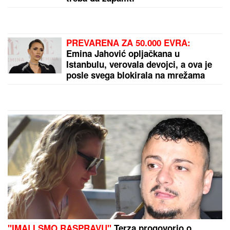
zaradio mnogo para, oženio
najzgodniju, a Isus je njegova stena
OVO JE MILKA (82) KOJU JE UBIO
SIN! U
poslednje vreme živela u
Domu, jutros došla da obiđe sina, a
on je TUKAO DO SMRTI! (FOTO,
VIDEO)
OGLASILA SE TANJA SAVIĆ NAKON ŠTO JE BRŽE-