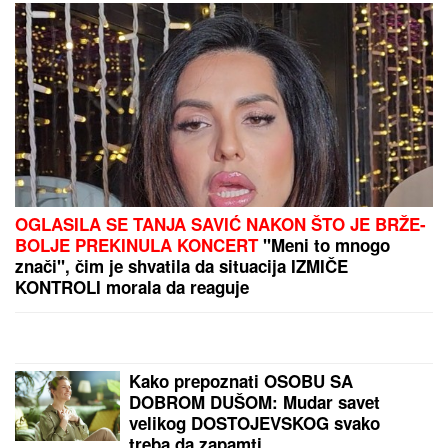
PREPORUKA ZA VAS
Veza sa pevačicom je ovog poznatog muškarca
odvela u propast: Bio najpoželjniji na estradi, pa se
odselio iz Srbije
Otac Hejli Biber, čuveni glumac,
otkrio zašto je NAPUSTIO HOLIVUD:
"Nisam hteo da budem kao Tom
Kruz", sreću pronašao u religiji -