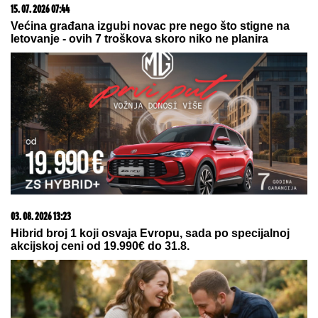
06. 08. 2026 07:08
Evo u kojim banjama važi vaučer od 10.000 dinara -
kompletan spisak destinacija u Srbiji
06. 08. 2026 09:39
Marija (3) se igrala u dvorištu i samo je nestala: Posle
42 godine otac je pronašao, zanemeo je kada je saznao
gde je bila