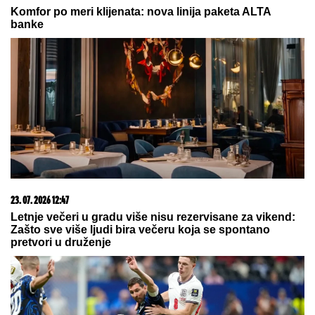
03. 08. 2026 13:23
Hibrid broj 1 koji osvaja Evropu, sada po specijalnoj
akcijskoj ceni od 19.990€ do 31.8.
05. 08. 2026 06:45
Šta dete nasleđuje od oca, a šta od majke? Sve što
treba da znate o genetici