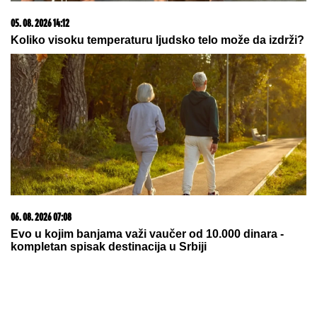
06. 08. 2026 21:58
Vukotić ne zna ko je Baba: "Vidim da ga svi hvale"
06. 08. 2026 13:34
Вучевић: Ђилас је свестан да је пред политичким
бродоломом
20. 07. 2026 08:04
REGISTRUJ SE UZ PROMO KOD CASINO Preuzmi