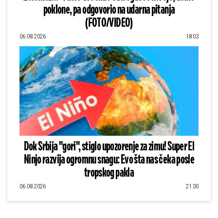
poklone, pa odgovorio na udarna pitanja
(FOTO/VIDEO)
06.08.2026
18:03
Dok Srbija "gori", stiglo upozorenje za zimu! Super El
Ninjo razvija ogromnu snagu: Evo šta nas čeka posle
tropskog pakla
06.08.2026
21:30