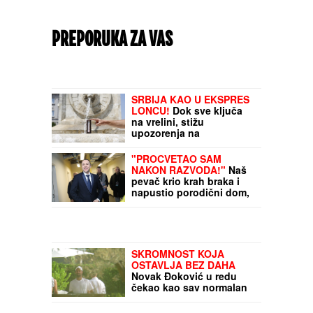
PREPORUKA ZA VAS
SRBIJA KAO U EKSPRES
LONCU!
Dok sve ključa
na vrelini, stižu
upozorenja na
GRMLJAVINSKE
NEPOGODE! Evo gde je