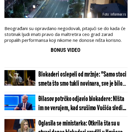
Foto: informer.rs
Beograđani su opravdano negodovali, pitajući se do kada će
stotinak ljudi imati pravo da maltretira ceo grad zarad
propalih performansa koji nikome ne donose ništa korisno.
BONUS VIDEO
Blokaderi oslepeli od mržnje: "Samo stoci
smeta što smo tukli novinara, sve je bilo
puno zagrljaja i ozarenih lica"
Đilasov potrčko odjavio blokadere: NIšta
im ne verujem, kad srušimo Vučića sledi...
Oglasila se ministarka: Otkrila šta su u