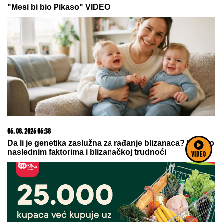
23. 07. 2026 12:47
Letnje večeri u gradu više nisu rezervisane za vikend:
Zašto sve više ljudi bira večeru koja se spontano
pretvori u druženje
VIDEO
06. 08. 2026 22:20
Dan pobede nad Englezima poglašen za nacionalni
dan fudbala