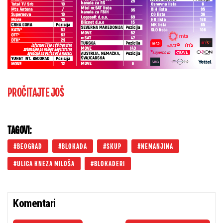
PROČITAJTE JOŠ
TAGOVI:
BEOGRAD
BLOKADA
SKUP
NEMANJINA
ULICA KNEZA MILOŠA
BLOKADERI
Komentari