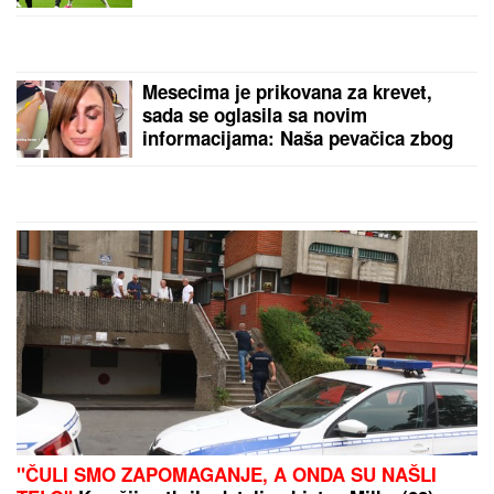
STANICI
Drama u Prištini: Sve vrvi
od policije
MINA NAUMOVIĆ PROGOVORILA O
PREVARI!
Žena Ognjena Amidžića
dobila škakljivo pitanje, pa iskreno
priznala: "To je lakše"