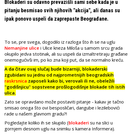
Blokaderi su odavno prevazišli sami sebe kada je u
pitanju besmisao svih njihovih "akcija", ali danas su
ipak ponovo uspeli da zaprepaste Beograđane.
To se, pre svega, dogodilo iz razloga što ih se na uglu
Nemanjine ulice
i Ulice kneza Miloša u samom srcu grada
okupilo jedva stotinak, ali su uspeli da izmaltretiraju građane
onemogućivši im, po ko zna koji put, da se normalno kreću.
A da čitav ovaj slučaj bude bizarniji, blokaderski
zgubidani su jednu od najprometnijih beogradskih
raskrsnica
zaposeli kako bi, verovali ili ne, obeležili
"godišnjicu" sopstvene prošlogodišnje blokade tih istih
ulica.
Zato se opravdano može postaviti pitanje - kakav je tačno
smisao onoga što ovi besposličari, dangube i lezilebovići
rade u našem glavnom gradu?!
Pogledajte koliko ih se skupilo (
blokaderi
su na slici u
gornjem desnom uglu na snimku s kamera Informera).