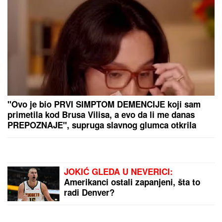
PREPORUKA ZA VAS
(FOTO) SVI GLEDAJU U SARU JO!
Pevačica i
Aleksej Bjelogrlić ne skidaju osmeh sa lica, a ona
jednim potezom OČARALA SVE
Voditeljki RTS-a TELO CELO U
MIŠIĆIMA, skinula se u bikini i
pokazala RASNE OBLINE Skroz joj