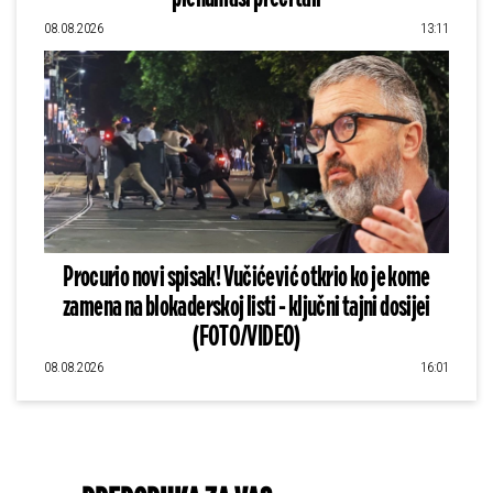
08.08.2026
13:11
Procurio novi spisak! Vučićević otkrio ko je kome
zamena na blokaderskoj listi - ključni tajni dosijei
(FOTO/VIDEO)
08.08.2026
16:01