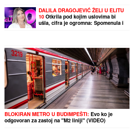
popustile kočnice, slike sa odmora
napravile dar-mar
"Lekar mi se SMEJAO U LICE kad
sam mu rekao da mi NEVIDLJIVA
RUKA DODIRUJE TELO. Gubio sam
vid i bio iscrpljen, tek posle 20
godina otkrili su od ČEGA
BOLUJEM"
"Ovo je bio PRVI SIMPTOM DEMENCIJE koji sam