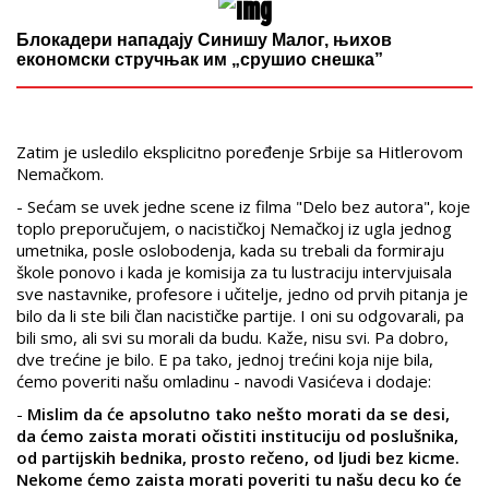
Блокадери нападају Синишу Малог, њихов
економски стручњак им „срушио снешка”
Zatim je usledilo eksplicitno poređenje Srbije sa Hitlerovom
Nemačkom.
- Sećam se uvek jedne scene iz filma "Delo bez autora", koje
toplo preporučujem, o nacističkoj Nemačkoj iz ugla jednog
umetnika, posle oslobodenja, kada su trebali da formiraju
škole ponovo i kada je komisija za tu lustraciju intervjuisala
sve nastavnike, profesore i učitelje, jedno od prvih pitanja je
bilo da li ste bili član nacističke partije. I oni su odgovarali, pa
bili smo, ali svi su morali da budu. Kaže, nisu svi. Pa dobro,
dve trećine je bilo. E pa tako, jednoj trećini koja nije bila,
ćemo poveriti našu omladinu - navodi Vasićeva i dodaje:
-
Mislim da će apsolutno tako nešto morati da se desi,
da ćemo zaista morati očistiti instituciju od poslušnika,
od partijskih bednika, prosto rečeno, od ljudi bez kicme.
Nekome ćemo zaista morati poveriti tu našu decu ko će