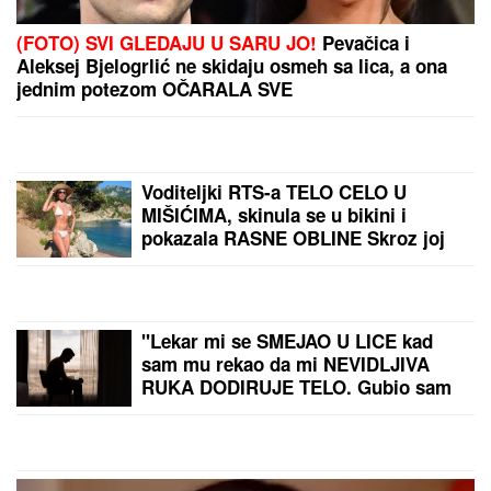
Umro poznati glumac!
Pao sa krova i preminuo
na mestu: Porodica i
prijatelji se oprostili
potresnom objavom
TAMARA ĐURIĆ DAJE
560.000 EVRA KAO
JEMSTVO ZA BIVŠEG
MUŽA
Želi da se brani sa
slobode: "Verujem da bi i
on to uradio za mene",
by Aklamator
ovo su svi detalji