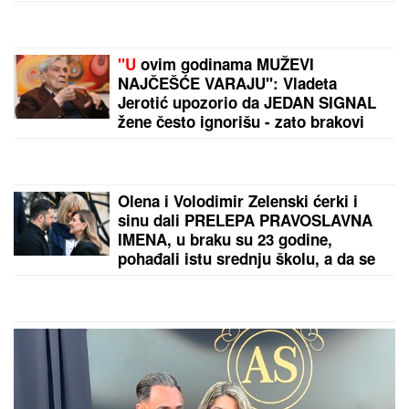
sam, skršiću se" (VIDEO)
RECEPT ZA ZDRAVU STAROST:
Naučnici otkrili
kako sačuvati snagu i bistrinu uma
by Aklamator
PREPORUKA ZA VAS