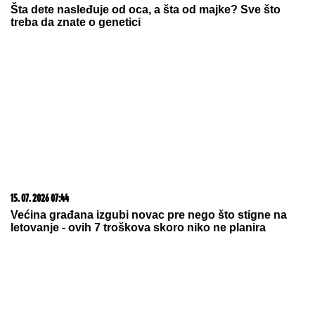
20. 07. 2026 08:04
REGISTRUJ SE UZ PROMO KOD CASINO Preuzmi
1500 BESPLATNIH SPINOVA
08. 08. 2026 07:36
Samo da mi dete bude dobro: Danas se majke mole
Svetoj Petki