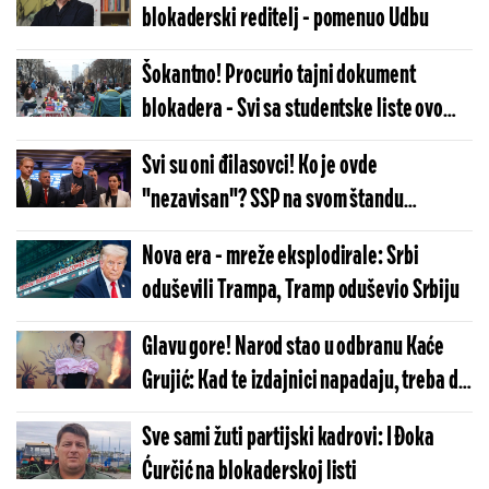
blokaderski reditelj - pomenuo Udbu
Šokantno! Procurio tajni dokument
blokadera - Svi sa studentske liste ovo
moraju da potpišu (FOTO)
Svi su oni đilasovci! Ko je ovde
"nezavisan"? SSP na svom štandu
promoviše blokadere
Nova era - mreže eksplodirale: Srbi
oduševili Trampa, Tramp oduševio Srbiju
Glavu gore! Narod stao u odbranu Kaće
Grujić: Kad te izdajnici napadaju, treba da
ti bude čast (VIDEO)
Sve sami žuti partijski kadrovi: I Đoka
Ćurčić na blokaderskoj listi