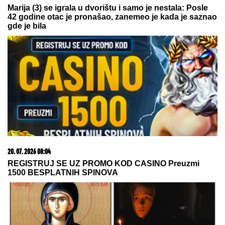
23. 07. 2026 12:47
Letnje večeri u gradu više nisu rezervisane za vikend:
Zašto sve više ljudi bira večeru koja se spontano
pretvori u druženje
08. 08. 2026 16:10
Dete sa autizmom polivali vodom i mazali mu lak na
usta: Potresno iskustvo žene iz vrtića za Mame