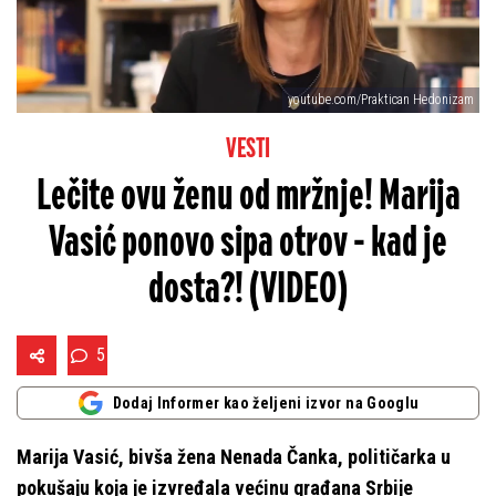
youtube.com/Praktican Hedonizam
VESTI
Lečite ovu ženu od mržnje! Marija
Vasić ponovo sipa otrov - kad je
dosta?! (VIDEO)
5
Dodaj Informer kao željeni izvor na Googlu
Marija Vasić, bivša žena Nenada Čanka, političarka u
pokušaju koja je izvređala većinu građana Srbije