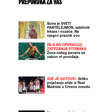
PREPORUKA ZA VAS
Sutra je SVETI
PANTELEJMON, zaštitnik
lekara i vozača: Na
njegov praznik ovo
nikako ne radite - veruje
se da kazna stiže brže
IŠLA NA OPERACIJU
nego što mislite
ZATEZANJA STOMAKA
Žena našeg pevača se