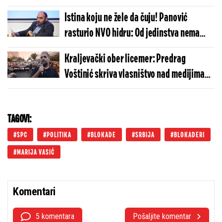
Istina koju ne žele da čuju! Panović
rasturio NVO hidru: Od jedinstva nema
ništa (VIDEO)
Kraljevački ober licemer: Predrag
Voštinić skriva vlasništvo nad medijima
dok prosi donacije!
TAGOVI:
SPC
POLITIKA
BLOKADE
SRBIJA
BLOKADERI
MARIJA VASIĆ
Komentari
5 komentara
Pošaljite komentar