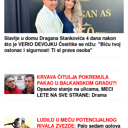
PROMENILA VERU, PA SAMA OBJAVILA SVOJ
INTIMNI SNIMAK
Pevačica opet šokira, slika stopala
u KESAMA: "Mažem ovčiju mast"
"U
ovim godinama MUŽEVI
NAJČEŠĆE VARAJU": Vladeta
Jerotić upozorio da JEDAN SIGNAL
žene često ignorišu - zato brakovi
pucaju
Olena i Volodimir Zelenski ćerki i