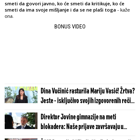
smeti da govori javno, ko će smeti da kritikuje, ko će
smeti da ima svoje mišljanje i da se ne plaši toga
- kaže
ona.
BONUS VIDEO
Dina Vučinić rasturila Mariju Vasić! Žrtva?
Jeste - isključivo svojih izgovorenih reči,
dela i misli!
Direktor Jovine gimnazije na meti
blokadera: Naše prijave završavaju u
fioci, očekujem da Tužilaštvo reaguje!