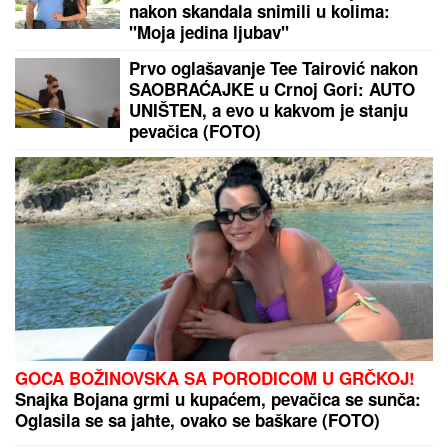
KRVAVA ČITULJA POKRENULA
PAKAO U BALKANSKOM GRADU?!
Opsadno stanje na ulicama, MECI
LETE NA SVE STRANE: Drama
počela ubistvom na sastanku zbog
duga Zviceru, onda je usledio HAOS
(FOTO)
LUDILO U MEČU POTENCIJALNOG
RIVALA ZVEZDE:
Palo sedam golova
za poluvreme, a u nastavku...
(VIDEO)