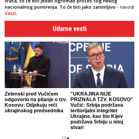
vrata, to će biti jedan ogroman proces tog nekog
nacionalnog pomirenja. To će biti jako zanimljivo
- navodi
Vasić
.
Udarne vesti
Zelenski pred Vučićem
"UKRAJINA NIJE
odgovorio na pitanje o tzv.
PRIZNALA TZV. KOSOVO"
Kosovu: Odjekuju reči
Vučić: Srbija podržava
ukrajinskog predsednika
teritorijalni integritet
Ukrajine, kao što Kijev
podržava Srbiju u istoj
stvari