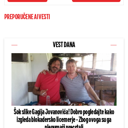
PREPORUČENE AI VESTI
VEST DANA
Šok slike Gagija Jovanovića! Dobro pogledajte kako
izgleda blokadersko licemerje - Zbog ovoga su ga
plenumaši precrtali