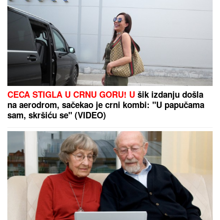
BLOKIRAN METRO U BUDIMPEŠTI:
Evo ko je
odgovoran za zastoj na "M2 liniji" (VIDEO)
Odbijala hospitalizaciju! Isplivali
novi detalji o zdravlju Mine Kostić!