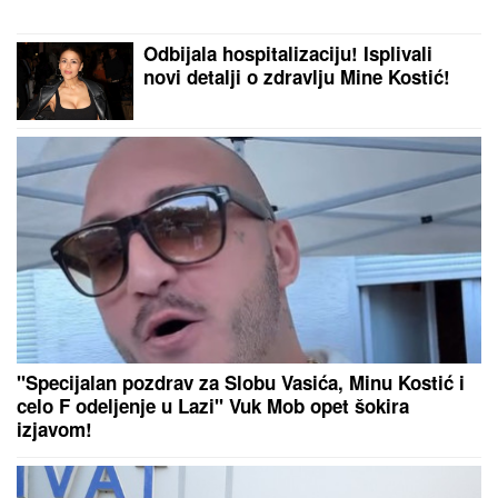
primetila kod Brusa Vilisa, a evo da li me danas
PREPOZNAJE", supruga slavnog glumca otkrila
nove detalje - OSEĆAJ KRIVICE je non stop prati
JOKIĆ GLEDA U NEVERICI:
Amerikanci ostali zapanjeni, šta to
radi Denver?
DALILA DRAGOJEVIĆ ŽELI U ELITU
10
Otkrila pod kojim uslovima bi
ušla, cifra je ogromna: Spomenula i
skandal sa Dragojevićem