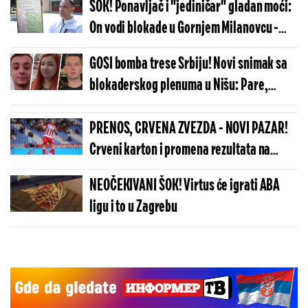
ŠOK! Ponavljač i "jediničar" gladan moći:
On vodi blokade u Gornjem Milanovcu -
građani da li možete da mu verujete?!
GOSI bomba trese Srbiju! Novi snimak sa
blokaderskog plenuma u Nišu: Pare,
sankcije, glasanje... (VIDEO)
PRENOS, CRVENA ZVEZDA - NOVI PAZAR!
Crveni karton i promena rezultata na
Marakani! (VIDEO)
NEOČEKIVANI ŠOK! Virtus će igrati ABA
ligu i to u Zagrebu