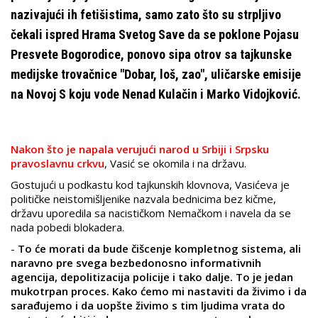
nazivajući ih fetišistima, samo zato što su strpljivo
čekali ispred Hrama Svetog Save da se poklone Pojasu
Presvete Bogorodice, ponovo sipa otrov sa tajkunske
medijske trovačnice "Dobar, loš, zao", uličarske emisije
na Novoj S koju vode Nenad Kulačin i Marko Vidojković.
Nakon što je napala verujući narod u Srbiji i Srpsku
pravoslavnu crkvu
, Vasić se okomila i na državu.
Gostujući u podkastu kod tajkunskih klovnova, Vasićeva je
političke neistomišljenike nazvala bednicima bez kičme,
državu uporedila sa nacističkom Nemačkom i navela da se
nada pobedi blokadera.
-
To će morati da bude čišcenje kompletnog sistema, ali
naravno pre svega bezbedonosno informativnih
agencija, depolitizacija policije i tako dalje. To je jedan
mukotrpan proces. Kako ćemo mi nastaviti da živimo i da
sarađujemo i da uopšte živimo s tim ljudima vrata do