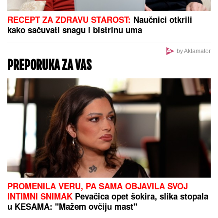
"Specijalan pozdrav za Slobu Vasića, Minu Kostić i
celo F odeljenje u Lazi" Vuk Mob opet šokira
izjavom!
CECA STIGLA U CRNU GORU! U
šik izdanju došla
na aerodrom, sačekao je crni kombi: "U papučama