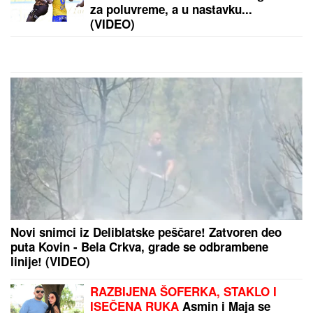
sinu dali PRELEPA PRAVOSLAVNA
IMENA, u braku su 23 godine,
pohađali istu srednju školu, a da se
nisu ni poznavali, a onda je ovaj
susret bio presudan
Slavlje u domu Dragana Stankovića 4 dana nakon
što je VERIO DEVOJKU Čestitke se nižu: "Biću tvoj
oslonac i sigurnost! Ti si prava osoba"