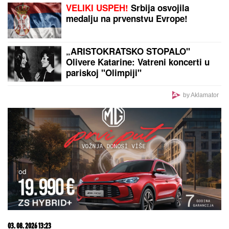
Novi snimci iz Deliblatske peščare! Zatvoren deo
puta Kovin - Bela Crkva, grade se odbrambene
linije! (VIDEO)
RAZBIJENA ŠOFERKA, STAKLO I
ISEČENA RUKA
Asmin i Maja se
nakon skandala snimili u kolima:
"Moja jedina ljubav"
Prvo oglašavanje Tee Tairović nakon
SAOBRAĆAJKE u Crnoj Gori: AUTO
UNIŠTEN, a evo u kakvom je stanju
pevačica (FOTO)