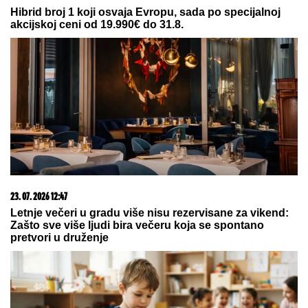
GOCA BOŽINOVSKA SA PORODICOM U GRČKOJ!
Snajka Bojana grmi u kupaćem, pevačica se sunča:
Oglasila se sa jahte, ovako se baškare (FOTO)
VELIKI USPEH!
Srbija osvojila
medalju na prvenstvu Evrope!
„ARISTOKRATSKO STOPALO"
Olivere Katarine: Vatreni koncerti u
pariskoj "Olimpiji"
by Aklamator