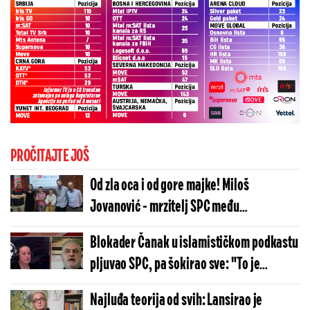
PROČITAJTE JOŠ
Od zla oca i od gore majke! Miloš
Jovanović - mrzitelj SPC među
Gruhonjićevim kandidatima sa
Blokader Čanak u islamističkom podkastu
blokaderske liste
pljuvao SPC, pa šokirao sve: "To je
zločinačka organizacija, a Porfirije je...
Najluđa teorija od svih: Lansirao je
(VIDEO)