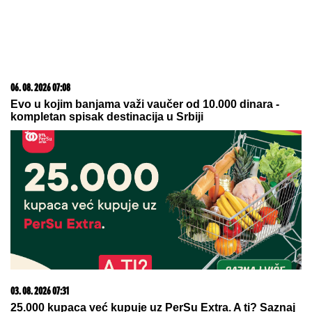
05. 08. 2026 06:45
Šta dete nasleđuje od oca, a šta od majke? Sve što
treba da znate o genetici