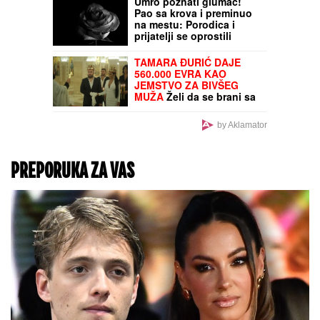
nakon tri porođaja
odlučila na hirurški
zahvat: "To mi je jedna
od najboljih odluka"
SVE JE GOTOVO:
Veliko
pojačanje stiže iz Real
Madrida u Crvenu zvezdu