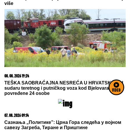
15. 07. 2026 07:44
Većina građana izgubi novac pre nego što stigne na
letovanje - ovih 7 troškova skoro niko ne planira
VIDEO
06. 08. 2026 07:08
Evo u kojim banjama važi vaučer od 10.000 dinara -
kompletan spisak destinacija u Srbiji