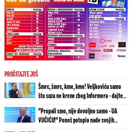
PROČITAJTE JOŠ
Šmrc, šmrc, kme, kme! Veljkoviću samo
što suza ne krene zbog Informera - dajte
čoveku maramicu (VIDEO)
"Propali smo, nije dovoljno samo - UA
VUČIĆU!" Ponoš potopio nade svojih
saboraca: Nikada nećemo biti jedinstveni