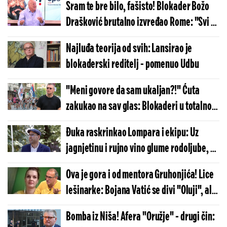
Sram te bre bilo, fašisto! Blokader Božo
(VIDEO)
Drašković brutalno izvređao Rome: "Svi se
oni prodaju za 2.000 dinara" (VIDEO)
Najluđa teorija od svih: Lansirao je
blokaderski reditelj - pomenuo Udbu
"Meni govore da sam ukaljan?!" Ćuta
zakukao na sav glas: Blokaderi u totalnom
raspadu (VIDEO)
Đuka raskrinkao Lompara i ekipu: Uz
jagnjetinu i rujno vino glume rodoljube, pa
bi sa drugosrbijancima da ruše Vučića
Ova je gora i od mentora Gruhonjića! Lice
(VIDEO)
lešinarke: Bojana Vatić se divi "Oluji", ali
su objave iz novembra 2024. još jezivije
Bomba iz Niša! Afera "Oružje" - drugi čin:
(FOTO)