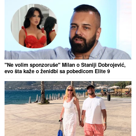
PRODAJU PILIĆE NA PIJACI, A SAD SE BAŠKARE
NA JAHTI
Bojana i Mirko Šijan na letovanju, ona
pokazala zgodno i zategnuto telo nakon dva
porođaja (FOTO)
"OLOŠI JEDNI, MONSTRUMI"
Aneli
udarila na Mustafu i Mevlidu, on se
uključio u program uživo - usledio
skandal, evo šta joj je poručio
Asminov otac