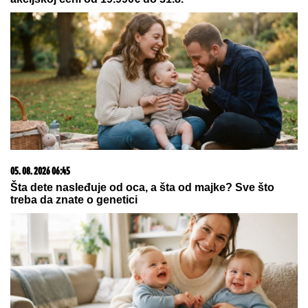
23. 07. 2026 12:47
Letnje večeri u gradu više nisu rezervisane za vikend:
Zašto sve više ljudi bira večeru koja se spontano
pretvori u druženje
03. 08. 2026 07:31
25.000 kupaca već kupuje uz PerSu Extra. A ti? Saznaj
više