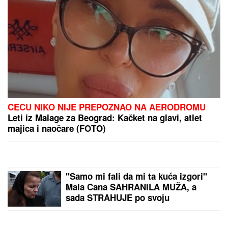
PREPORUKA ZA VAS
"ZLOČESTA, LJUBOMORNA BABA"
Dara Bubamara
UZVRATILA Cakani na prozivke, pa progovorila o
dečku i šokirala komentarom o Seki Aleksić (VIDEO)
"MOŽDA JE ON SERIJSKI UBICA"
Žarko Popović za Blic TV o misteriji
ubistva lepe Ruskinje u Beogradu: