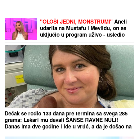
Leti iz Malage za Beograd: Kačket na glavi, atlet
majica i naočare (FOTO)
"Samo mi fali da mi ta kuća izgori"
Mala Cana SAHRANILA MUŽA, a
sada STRAHUJE po svoju
bezbednost: "JOŠ TO DA ME
SNAĐE"
STIŽE ZIMA KAKVU DUGO NISMO
VIDELI:
Stručnjaci zabeležili dva
fenomena, evo šta čeka Evropu od
decembra