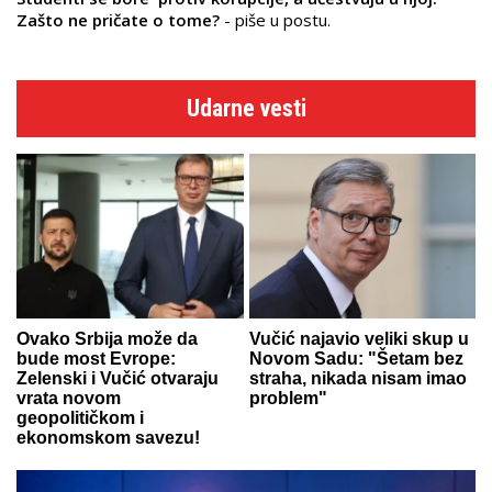
Zašto ne pričate o tome?
- piše u postu.
Udarne vesti
Ovako Srbija može da
Vučić najavio veliki skup u
bude most Evrope:
Novom Sadu: "Šetam bez
Zelenski i Vučić otvaraju
straha, nikada nisam imao
vrata novom
problem"
geopolitičkom i
ekonomskom savezu!