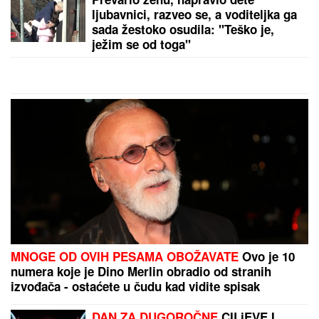
Uz novi broj "BLIC ŽENE": POKLON
KUVAR za Gospojinski post,
neodoljive LEDENE TORTE i priče
koje će vas inspirisati
MILICA NAMAMILA PEKARA (73) ZBOG INTIMNIH
ODNOSA, PA GA ZVERSKI MUČILA DO SMRTI!
Otkrivamo detalje ubistva na Karaburmi koji LEDE
KRV: Izdahnuo u najgorim mukama dok su ga