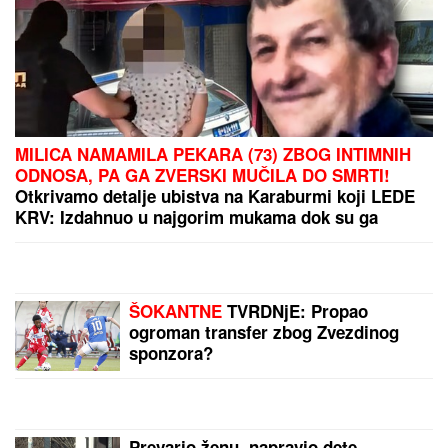
Svi prave grešku sa uštipcima od tikvica: Evo kako
da svaki put budu čvrsti, zlatni i da se ne raspadaju
tokom prženja
SKANDAL POSLE "ELITE"
Anastasijin otac zvao Borinu
porodicu, pa napravio DAR-MAR!
Tenzije eskalirale u porodični rat, pa
usledio OBRT