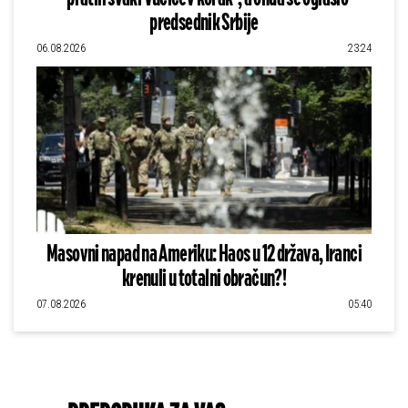
predsednik Srbije
06.08.2026
23:24
Masovni napad na Ameriku: Haos u 12 država, Iranci
krenuli u totalni obračun?!
07.08.2026
05:40