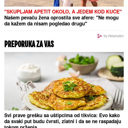
Dečak se rodio 133 dana pre termina sa svega 285
grama: Lekari mu davali ŠANSE RAVNE NULI!
Danas ima dve godine i ide u vrtić, a da je došao na
svet DAN RANIJE, sudbina bi imala mnogo lošiji
scenario
''Ne volim sponzoruše'' Milan o Staniji Dobrojević,