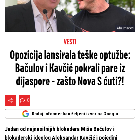
Ata images
VESTI
Opozicija lansirala teške optužbe:
Bačulov i Kavčić pokrali pare iz
dijaspore - zašto Nova S ćuti?!
0
Dodaj Informer kao željeni izvor na Googlu
Jedan od najnasilnijih blokadera Miša Bačulov i
blokaderski ideolog Aleksandar Kavčić i pojedini