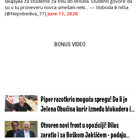
skupljala za studente za trku do Brisela. Studenti govore da
su u tu proneveru novca umešani neki… — Sloboda ili ništa
(@Nepobediva_77)
June 11, 2026
BONUS VIDEO
Piper razotkrio moguću spregu! Da li je
Jelena Obućina kurir između blokadera i
opozicije?! (VIDEO)
Otvoren novi front u opoziciji! Đilas
zaratio i sa Boškom Jakšićem - padaju