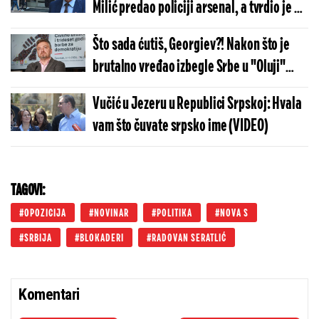
Milić predao policiji arsenal, a tvrdio je da
ga legalno poseduje (FOTO)
Što sada ćutiš, Georgiev?! Nakon što je
brutalno vređao izbegle Srbe u "Oluji"
pobegao u mišju rupu (FOTO)
Vučić u Jezeru u Republici Srpskoj: Hvala
vam što čuvate srpsko ime (VIDEO)
TAGOVI:
OPOZICIJA
NOVINAR
POLITIKA
NOVA S
SRBIJA
BLOKADERI
RADOVAN SERATLIĆ
Komentari