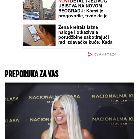
noćenje košta manje od
20 evra, a kompletan
ručak oko 10
ŠTA VIDETI U
BARSELONI:
Ako prvi put
putujete u Španiju ovih
osam znamenitosti
morate da vidite