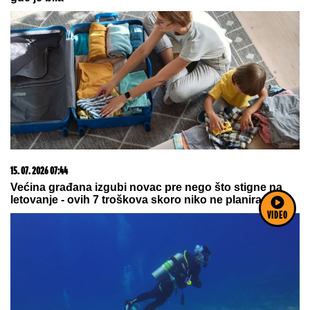
05. 08. 2026 06:45
Šta dete nasleđuje od oca, a šta od majke? Sve što
treba da znate o genetici
VIDEO
06. 08. 2026 06:38
Da li je genetika zaslužna za rađanje blizanaca? Istina o
naslednim faktorima i blizanačkoj trudnoći