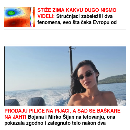
"Treba proveriti da nije još negde u
Srbiji napravio neko ZLO"
NINA BADRIĆ SE SLIKA U
KUPAĆEM NA STENAMA
Napunila
54 godine i mami poglede na
čuvenom ostrvu (FOTO)
CECU NIKO NIJE PREPOZNAO NA AERODROMU