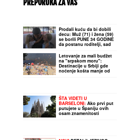
PREPORUKA ZA VAS
Prodali kuću da bi dobili
decu: Muž (71) i žena (59)
se borili PUNE 34 GODINE
da postanu roditelji, sad
imaju dve prelepe
bliznakinje (VIDEO)
Letovanje za mali budžet
na "srpskom moru":
Destinacije u Srbiji gde