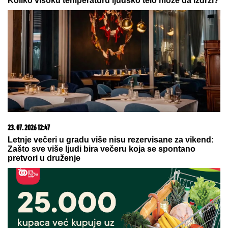
07. 08. 2026 06:20
Dinamo krenuo po Srbina i spremio 15 miliona evra
20. 07. 2026 08:04
REGISTRUJ SE UZ PROMO KOD CASINO Preuzmi
1500 BESPLATNIH SPINOVA