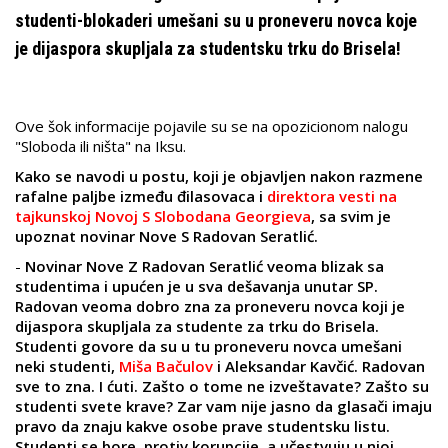
studenti-blokaderi umešani su u proneveru novca koje
je dijaspora skupljala za studentsku trku do Brisela!
Ove šok informacije pojavile su se na opozicionom nalogu
"Sloboda ili ništa" na Iksu.
Kako se navodi u postu, koji je objavljen nakon razmene
rafalne paljbe između đilasovaca i
direktora vesti na
tajkunskoj Novoj S Slobodana Georgieva
, sa svim je
upoznat novinar Nove S Radovan Seratlić.
-
Novinar Nove Z Radovan Seratlić veoma blizak sa
studentima i upućen je u sva dešavanja unutar SP.
Radovan veoma dobro zna za proneveru novca koji je
dijaspora skupljala za studente za trku do Brisela.
Studenti govore da su u tu proneveru novca umešani
neki studenti,
Miša Bačulov
i Aleksandar Kavčić. Radovan
sve to zna. I ćuti. Zašto o tome ne izveštavate? Zašto su
studenti svete krave? Zar vam nije jasno da glasači imaju
pravo da znaju kakve osobe prave studentsku listu.
Studenti se bore protiv korupcije, a učestvuju u njoj.