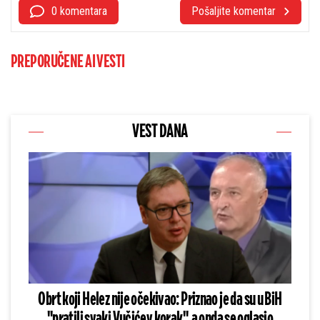
0 komentara
Pošaljite komentar
PREPORUČENE AI VESTI
VEST DANA
Obrt koji Helez nije očekivao: Priznao je da su u BiH
"pratili svaki Vučićev korak", a onda se oglasio