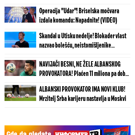
teške optužbe
Operacija "Udar"! Briselska močvara
izdala komandu: Napadnite! (VIDEO)
Skandal u Utisku nedelje! Blokader vlast
nazvao bolešću, neistomišljenike
virusom! (VIDEO)
NAVIJAČI BESNI, NE ŽELE ALBANSKOG
PROVOKATORA! Plaćen 11 miliona pa dobio
brutalnu poruku
ALBANSKI PROVOKATOR IMA NOVI KLUB!
Mrzitelj Srba karijeru nastavlja u Moskvi