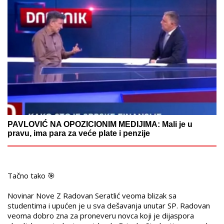
PAVLOVIĆ NA OPOZICIONIM MEDIJIMA: Mali je u
pravu, ima para za veće plate i penzije
Tačno tako 🎯
Novinar Nove Z Radovan Seratlić veoma blizak sa
studentima i upućen je u sva dešavanja unutar SP. Radovan
veoma dobro zna za proneveru novca koji je dijaspora