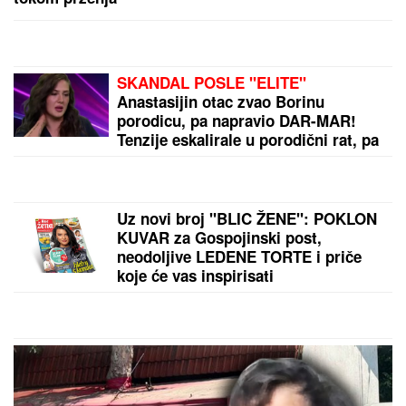
evo šta kaže o ženidbi sa pobedicom Elite 9
"SKUPLJAM APETIT OKOLO, A JEDEM KOD KUĆE"
Našem pevaču žena oprostila sve afere: "Ne mogu
da kažem da nisam pogledao drugu"
by Aklamator
PREPORUKA ZA VAS