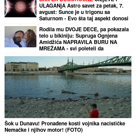
osumnjičeni pljačkali
ŠOKANTNE
TVRDNjE: Propao
ogroman transfer zbog Zvezdinog
sponzora?
Prevario ženu, napravio dete
ljubavnici, razveo se, a voditeljka ga
sada žestoko osudila: "Teško je,
ježim se od toga"