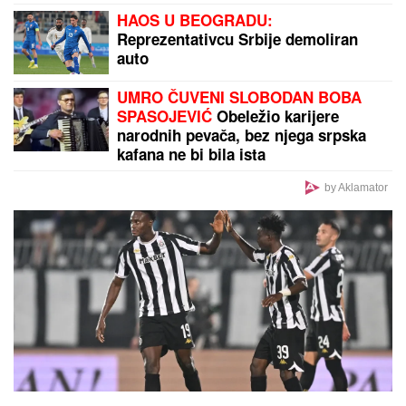
MNOGE OD OVIH PESAMA OBOŽAVATE
Ovo je 10
numera koje je Dino Merlin obradio od stranih
izvođača - ostaćete u čudu kad vidite spisak
DAN ZA DUGOROČNE
CILjEVE I
ULAGANjA Astro savet za petak, 7.
avgust: Sunce je u trigonu sa
Saturnom - Evo šta taj aspekt donosi
Rodila mu DVOJE DECE, pa pokazala
telo u bikiniju: Supruga Ognjena
Amidžića NAPRAVILA BURU NA
MREŽAMA - svi poleteli da
komentarišu! (FOTO)