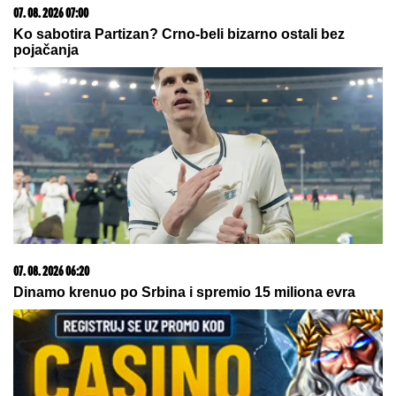
Šok u Dunavu! Pronađene kosti vojnika nacističke
Nemačke i njihov motor! (FOTO)
HAOS U BEOGRADU:
Reprezentativcu Srbije demoliran
auto
UMRO ČUVENI SLOBODAN BOBA
SPASOJEVIĆ
Obeležio karijere
narodnih pevača, bez njega srpska
kafana ne bi bila ista
by Aklamator