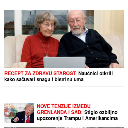
progovorila o svadbi i renoviranju
kuće: "Išla sam roditeljima da kažem
da odustajem"