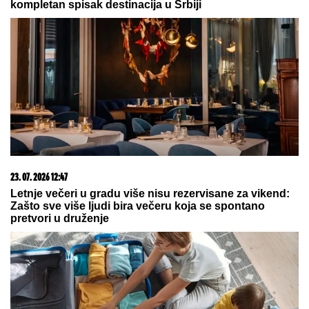
"Teško ga je gledati" Hanter Bajden o zdravstvenom
stanju svog oca (VIDEO)
OŽENIO SE DEJAN STANKOVIĆ
KRALJ!
Doktorka otkrila kako se
oseća nakon venčanja: "Zaljubljena
sam", tu su njegovi roditelji i sestra
(VIDEO)
Pucnjava na Dorćolu: Ranjen mladić
(21), policija blokirala ceo kraj