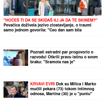
(VIDEO) MILENA KAČAVENDA U
PROVODU SA SINOM
On izgleda kao
maneken, a ona u dugoj haljini sa
kristalima - Napustila Srbiju, evo
kako provodi vreme po izlasku iz
"Elite 9"
"ŽELIM BEBU"
Jelena Gavrilović