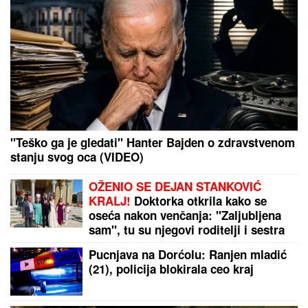
HAOS NA PRIMORJU!
Đoković u izdanju u kom ga
NIKADA niste videli! Skače na bini i peva,
raspametio publiku (VIDEO)
NEVIĐENO
NASILjE U SOPOTU: Amerikanac nasred
ulice pretukao suprugu štapom, pa pobegao od
meštana!