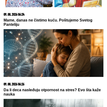
09. 08. 2026 08:41
Задржавање осумњиченом за пријетње полицајцу
у Улцињу
03. 08. 2026 07:31
25.000 kupaca već kupuje uz PerSu Extra. A ti? Saznaj
više