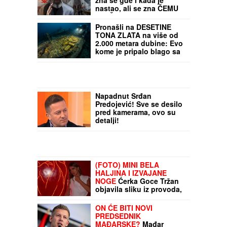
Dok jedni zarađuju, drugi strahuju: Svaki
osmi Nemac ulaže u kriptovalute, ali mnogi
ih i dalje smatraju veoma rizičnim
(VIDEO)
Iran obajvio PRVI
SNIMAK AJATOLAHA: Ne
zna se gde i kada je
nastao, ali se zna ČEMU
SLUŽI
Pronašli na DESETINE
TONA ZLATA na više od
2.000 metara dubine: Evo
kome je pripalo blago sa
"zlatnog broda"
TEMPERATURNI
ROLERKOSTER U SRBIJI:
Do 38 stepeni, pa nagli
pad temperature!
Napadnut Srđan
Predojević! Sve se desilo
pred kamerama, ovo su