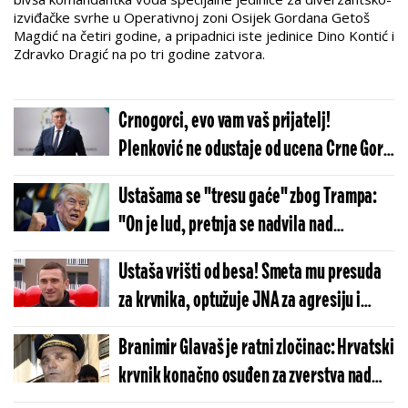
izviđačke svrhe u Operativnoj zoni Osijek Gordana Getoš
Magdić na četiri godine, a pripadnici iste jedinice Dino Kontić i
Zdravko Dragić na po tri godine zatvora.
Crnogorci, evo vam vaš prijatelj!
Plenković ne odustaje od ucena Crne Gore
- ništa od EU, ako....
Ustašama se "tresu gaće" zbog Trampa:
"On je lud, pretnja se nadvila nad
Hrvatskom"
Ustaša vrišti od besa! Smeta mu presuda
za krvnika, optužuje JNA za agresiju i
kuka: "Ne mogu Hrvati uvek biti krivi..."
Branimir Glavaš je ratni zločinac: Hrvatski
krvnik konačno osuđen za zverstva nad
Srbima