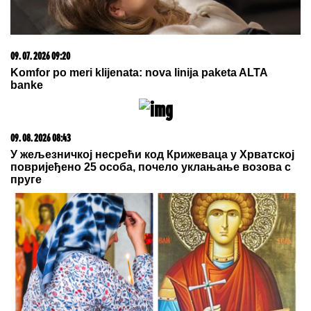
Bivši vlasnici Lejkersa kupuju Asvel
by Aklamator
20. 07. 2026 08:04
REGISTRUJ SE UZ PROMO KOD CASINO Preuzmi
1500 BESPLATNIH SPINOVA