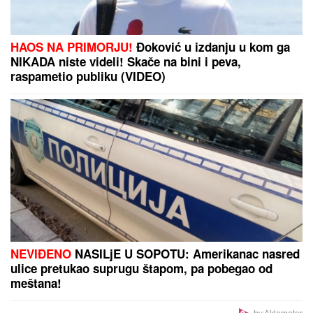
Poznati estradni par progovorio o
razvodu! Otkrili pravu istinu o svom
braku: "Sramota nas je"
KRVAVI EVRI
Dok su Milica i Marko
mučili pekara (73) tokom intimnog
odnosa, Martina (30) je u "puntu"
radila JEDNU stvar! (FOTO, VIDEO)