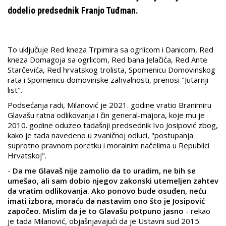
dodelio predsednik Franjo Tuđman.
To uključuje Red kneza Trpimira sa ogrlicom i Danicom, Red
kneza Domagoja sa ogrlicom, Red bana Jelačića, Red Ante
Starčevića, Red hrvatskog trolista, Spomenicu Domovinskog
rata i Spomenicu domovinske zahvalnosti, prenosi "Jutarnji
list".
Podsećanja radi, Milanović je 2021. godine vratio Branimiru
Glavašu ratna odlikovanja i čin general-majora, koje mu je
2010. godine oduzeo tadašnji predsednik Ivo Josipović zbog,
kako je tada navedeno u zvaničnoj odluci, "postupanja
suprotno pravnom poretku i moralnim načelima u Republici
Hrvatskoj".
-
Da me Glavaš nije zamolio da to uradim, ne bih se
umešao, ali sam dobio njegov zakonski utemeljen zahtev
da vratim odlikovanja. Ako ponovo bude osuđen, neću
imati izbora, moraću da nastavim ono što je Josipović
započeo. Mislim da je to Glavašu potpuno jasno
- rekao
je tada Milanović, objašnjavajući da je Ustavni sud 2015.