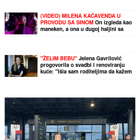
(FOTO) MINI BELA HALJINA I IZVAJANE NOGE
Ćerka Goce Tržan objavila sliku iz provoda, mreže
se usijale