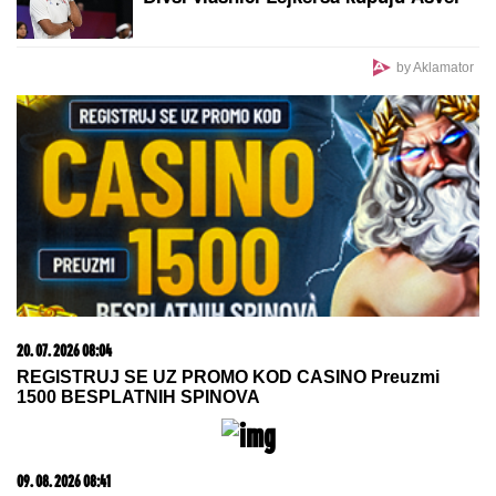
Dnevni horoskop za nedelju, 9.
avgust: Jarac gura ISTINU POD
TEPIH, a NJIH čeka poslovna prilika
kakva stiže jednom u životu