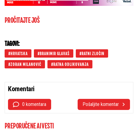
PROČITAJTE JOŠ
TAGOVI:
HRVATSKA
BRANIMIR GLAVAŠ
RATNI ZLOČIN
ZORAN MILANOVIĆ
RATNA ODLIKOVANJA
Komentari
0 komentara
Pošaljite komentar
PREPORUČENE AI VESTI