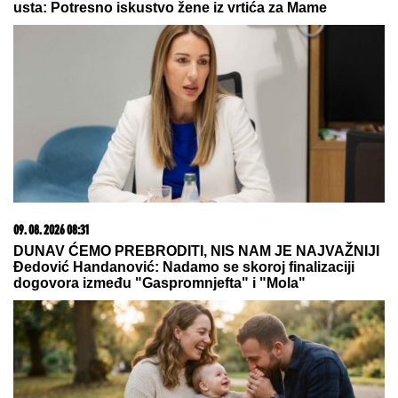
"Kriminalci plaču kad me vide!"
Mnogi ne znaju čime se nekadašnji
voditelj Lude kuće bavi daleko od
Srbije