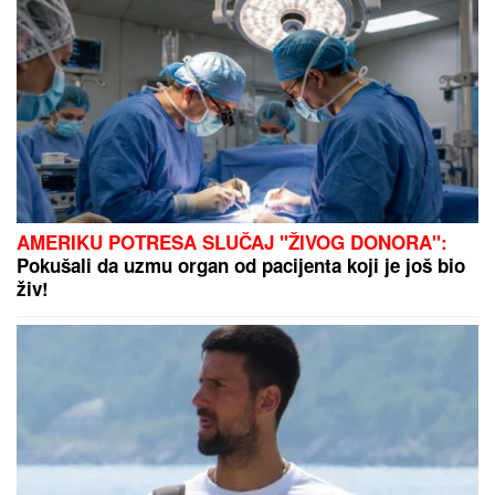
"HOĆEŠ TI DA SE SKIDAŠ ILI JA DA TE SKINEM?"
Pevačica doživela jezivo zlostavljanje, o traumi
samo jednom govorila: "Ceo dan sam bila
zaključana"