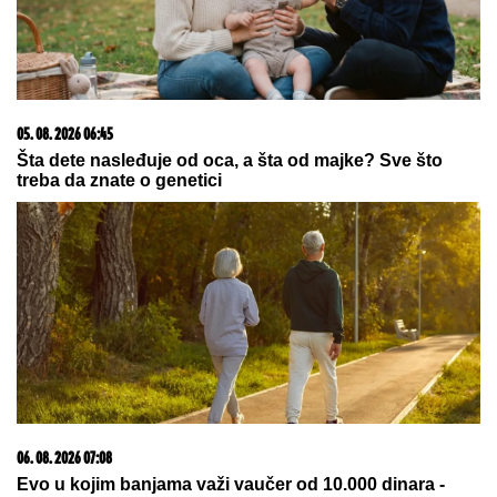
"VIDIMO VAŠE GAĆE",
odbornica se
uključila preko ZUMA na sednicu, a
onda je nastala haotična situacija:
Sileuta pod tušem dodatno zapržila
čorbu