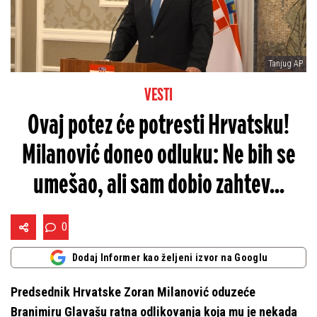
Tanjug AP
VESTI
Ovaj potez će potresti Hrvatsku!
Milanović doneo odluku: Ne bih se
umešao, ali sam dobio zahtev...
0
Dodaj Informer kao željeni izvor na Googlu
Predsednik Hrvatske Zoran Milanović oduzeće
Branimiru Glavašu ratna odlikovanja koja mu je nekada