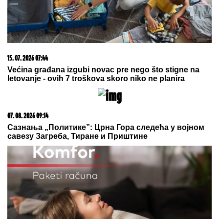
(FOTO) ANA DIVAC POKAZALA RODNI KRAJ
Emotivna objava raznežila mnoge, društvo joj pravi
Vlade - Nestvarni prizori ostavljaju bez daha:
"Povratak korenima"
SUPERKOLONIJA MRAVA DUGA
6.000 KM TAKOĐE SE ŠIRI
ITALIJOM:
Preseca severnu Italiju,
južnu Francusku, Španiju i Portugal
EVROLIGA ZA OVO NIJE SPREMNA: