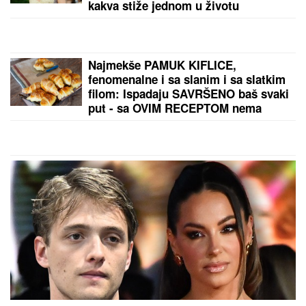
RECEPT ZA ZDRAVU STAROST:
Naučnici otkrili
kako sačuvati snagu i bistrinu uma
NOVE TENZIJE IZMEĐU
GRENLANDA I SAD:
Stiglo ozbiljno
upozorenje Trampu i Amerikancima