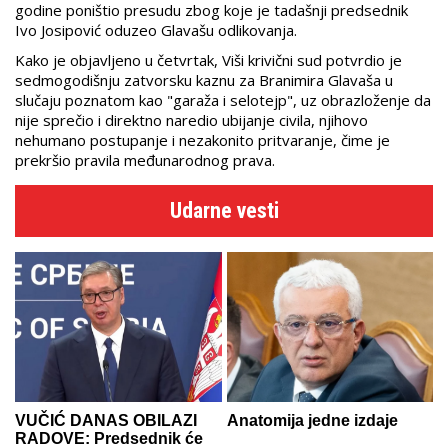
godine poništio presudu zbog koje je tadašnji predsednik
Ivo Josipović oduzeo Glavašu odlikovanja.
Kako je objavljeno u četvrtak, Viši krivični sud potvrdio je
sedmogodišnju zatvorsku kaznu za Branimira Glavaša u
slučaju poznatom kao "garaža i selotejp", uz obrazloženje da
nije sprečio i direktno naredio ubijanje civila, njihovo
nehumano postupanje i nezakonito pritvaranje, čime je
prekršio pravila međunarodnog prava.
Udarne vesti
VUČIĆ DANAS OBILAZI
Anatomija jedne izdaje
RADOVE: Predsednik će