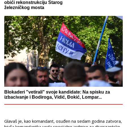
obići rekonstrukciju Starog
železničkog mosta
Blokaderi "vetirali" svoje kandidate: Na spisku za
izbacivanje i Bodiroga, Vidić, Đokić, Lompar...
Glavaš je, kao komandant, osuđen na sedam godina zatvora,
bivša komandantka voda specijalne jedinice za diverzantsko-