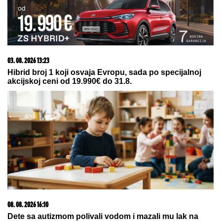
(FOTO) SVI GLEDAJU U SARU JO!
Pevačica i Aleksa
Bjelogrlić ne skidaju osmeh sa lica, a ona jednim
potezom OČARALA SVE