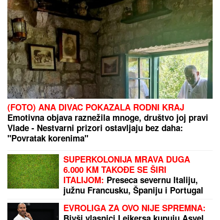
by Aklamator
PREPORUKA ZA VAS
RASKINULI TEODORA I BEBICA
Ostavila ga nakon
izlaska iz Elite 9 i uzela sve stvari: Ovo su detalji