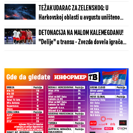
TEŽAK UDARAC ZA ZELENSKOG: U
Harkovskoj oblasti u avgustu uništeno
više od 100 „baba jaga“
DETONACIJA NA MALOM KALEMEGDANU!
"Delije" u transu - Zvezda dovela igrača
Real Madrida!