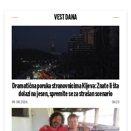
VEST DANA
Dramatična poruka stranovnicima Kijeva: Znate li šta
dolazi na jesen, spremite se za strašan scenario
09.08.2026
06:20