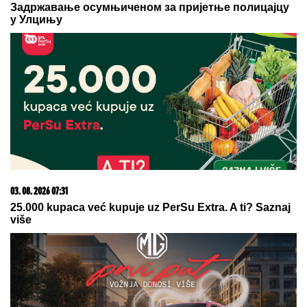
Najmekše PAMUK KIFLICE,
fenomenalne i sa slanim i sa slatkim
filom: Ispadaju SAVRŠENO baš svaki
put - sa OVIM RECEPTOM nema
greške