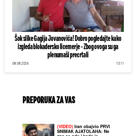
Šok slike Gagija Jovanovića! Dobro pogledajte kako
izgleda blokadersko licemerje - Zbog ovoga su ga
plenumaši precrtali
08.08.2026
13:11
PREPORUKA ZA VAS