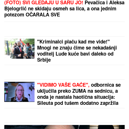
AMERIKU POTRESA SLUČAJ "ŽIVOG DONORA":
Pokušali da uzmu organ od pacijenta koji je još bio
živ!