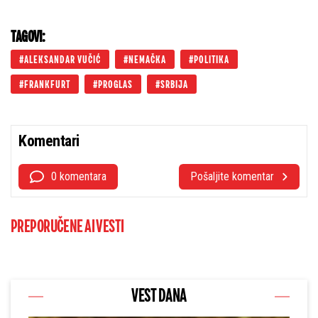
TAGOVI:
ALEKSANDAR VUČIĆ
NEMAČKA
POLITIKA
FRANKFURT
PROGLAS
SRBIJA
Komentari
0 komentara
Pošaljite komentar
PREPORUČENE AI VESTI
VEST DANA