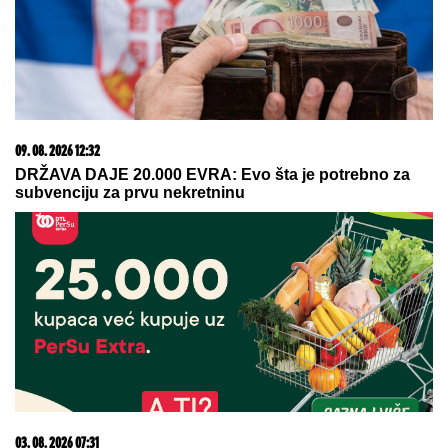
Harkovskoj oblasti u avgustu
uništeno više od 100 „baba jaga“
SKANDAL NA BALKANU!
Otkriveno
čiji je dron koji je pao u Bugarskoj –
Ambasador HITNO POZVAN NA
RAPORT!
"Ovo je prevršilo svaku meru!": Turista zanemeo od
šoka - pogledajte šta se naplaćuje na jednoj
italijanskoj plaži