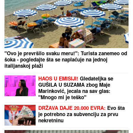
ljube u kolima, ne pušta ga: Blista
pred porođaj
Sijena Miler rodila dvoje dece 15 godina mlađem, pa
otkrila ono o ČEMU JE ĆUTALA MESECIMA:
Jednom fotografijom stavila tačku na nagađanja
Naša pevačica rodila sina, pa morala
da ga napusti, on danas radi kao
moler: "Nikad ga se nisam odrekla"
Poznati estradni par progovorio o