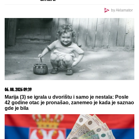
Obrisala bi ovaj intervju da može:
Jovana Jeremić danas proziva
verenicu Dragana Stankovića što
mesi kiflice i bureke, a nekada je i
ona radila isto!
"KAD SAM SE OŽENIO IMAO SAM LJUBAVNICU,
IMAM JE I DANAS"
Pevač oženio koleginicu pa
javno priznao da je vara na svakom koraku: "Skoro
svi na estradi imaju paralelne veze"
TEŽAK UDARAC ZA ZELENSKOG: U