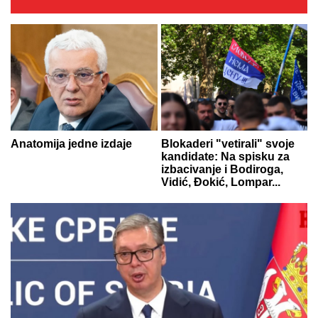
Anatomija jedne izdaje
Blokaderi "vetirali" svoje
kandidate: Na spisku za
izbacivanje i Bodiroga,
Vidić, Đokić, Lompar...