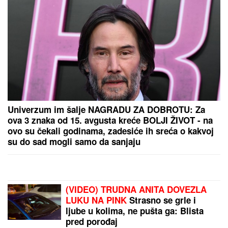
Dragan Stanković verenici priredio iznenađenje,
podelio snimak sa INTIMNE PROSLAVE Muzičari
svirali samo za nju, nije znala šta ju je snašlo:
"Najlepše uspomene"