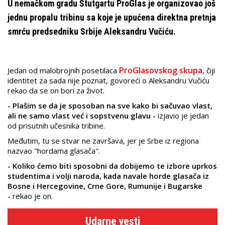
U nemačkom gradu Štutgartu ProGlas je organizovao još
jednu propalu tribinu sa koje je upućena direktna pretnja
smrću predsedniku Srbije Aleksandru Vučiću.
ProGlasovskog skupa
Jedan od malobrojnih posetilaca
, čiji
identitet za sada nije poznat,
govoreći o Aleksandru Vučiću
rekao da se on bori za život.
- Plašim se da je sposoban na sve kako bi sačuvao vlast,
ali ne samo vlast već i sopstvenu glavu -
izjavio je jedan
od prisutnih učesnika tribine.
Međutim, tu se stvar ne završava, jer je Srbe iz regiona
nazvao "hordama glasača".
- Koliko ćemo biti sposobni da dobijemo te izbore uprkos
studentima i volji naroda, kada navale horde glasača iz
Bosne i Hercegovine, Crne Gore, Rumunije i Bugarske
-
rekao je on.
Udarne vesti