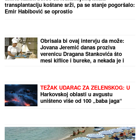
Univerzum im šalje NAGRADU ZA DOBROTU: Za
ova 3 znaka od 15. avgusta kreće BOLJI ŽIVOT - na
ovo su čekali godinama, zadesiće ih sreća o kakvoj
su do sad mogli samo da sanjaju
CECA U CRNOJ GORI:
Svi se
okretali za njom u papučama, NE
MOŽE DA DOČEKA NASTUP, a evo
šta joj od ranog jutra stvara VELIKU
NELAGODU! (VIDEO)
(VIDEO) TRUDNA ANITA DOVEZLA
LUKU NA PINK
Strasno se grle i