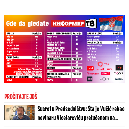
PROČITAJTE JOŠ
Susret u Predsedništvu: Šta je Vučić rekao
novinaru Vicelareviću pretučenom na
tribini Proglasa? (VIDEO)