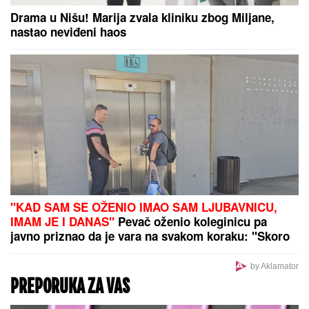
Period samoće se uskoro završava: Ova 3
horoskopska znaka 9. avgusta očekuje emotivni
preokret
Čuveni odbojkaš otkrio hit anegdotu:
Ušao u kafić prepun navijača Zvezde
u dresu Partizana, a onda....
Dramatičan izveštaj obaveštajaca!
Rizik od terorizma u Seuti je
konkretan, otkrivene poruke i tačni
datumi