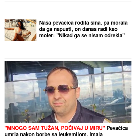
Drama u Nišu! Marija zvala kliniku zbog Miljane,
nastao neviđeni haos
"KAD SAM SE OŽENIO IMAO SAM LJUBAVNICU,
IMAM JE I DANAS"
Pevač oženio koleginicu pa
javno priznao da je vara na svakom koraku: "Skoro
svi na estradi imaju paralelne veze"
by Aklamator
PREPORUKA ZA VAS