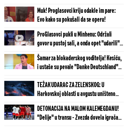
član": Usijale se mreže posle napada u
Muk! Proglasovci kriju odakle im pare:
Frankfurtu
Evo kako su pokušali da se operu!
ProGlasovci pukli u Minhenu: Održali
govor u pustoj sali, a onda opet "udarili"
na novinara! (VIDEO)
Šamar za blokaderskog voditelja! Kesiću,
i ustaše su pevale "Danke Deutschland"
(VIDEO)
TEŽAK UDARAC ZA ZELENSKOG: U
Harkovskoj oblasti u avgustu uništeno
više od 100 „baba jaga“
DETONACIJA NA MALOM KALEMEGDANU!
"Delije" u transu - Zvezda dovela igrača
Real Madrida!