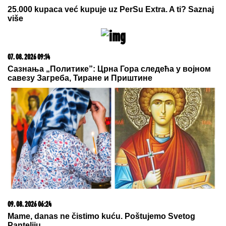
HAOS U EMISIJI!
Gledateljka se
GUŠILA U SUZAMA zbog Maje
Marinković, jecala na sav glas:
"Mnogo mi je teško"
DRŽAVA DAJE 20.000 EVRA:
Evo šta
je potrebno za subvenciju za prvu
nekretninu
Zvezda po notama Kataija srušila Novi Pazar!
Crveno-beli slavili sa igračem manje i napravili