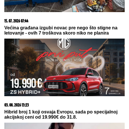
03. 08. 2026 07:31
25.000 kupaca već kupuje uz PerSu Extra. A ti? Saznaj
više
07. 08. 2026 09:14
Сазнања „Политике”: Црна Гора следећа у војном
савезу Загреба, Тиране и Приштине