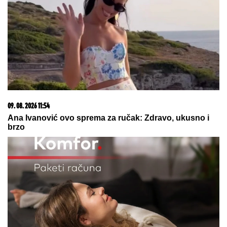
09. 08. 2026 06:24
Mame, danas ne čistimo kuću. Poštujemo Svetog
Panteliju
09. 08. 2026 12:32
Брод "Јадран" – Једно незатворено поглавље
(правни аспект)