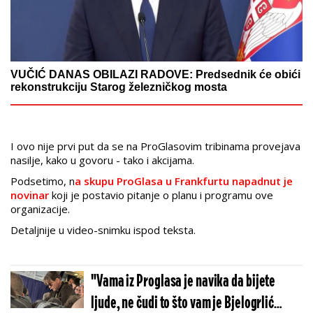
VUČIĆ DANAS OBILAZI RADOVE: Predsednik će obići
rekonstrukciju Starog železničkog mosta
I ovo nije prvi put da se na ProGlasovim tribinama provejava
nasilje, kako u govoru - tako i akcijama.
Podsetimo, n
a skupu ProGlasa u Frankfurtu napadnut je
novinar
koji je postavio pitanje o planu i programu ove
organizacije.
Detaljnije u video-snimku ispod teksta.
"Vama iz Proglasa je navika da bijete
ljude, ne čudi to što vam je Bjelogrlić