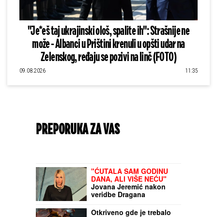
"Je*eš taj ukrajinski ološ, spalite ih": Strašnije ne
može - Albanci u Prištini krenuli u opšti udar na
Zelenskog, ređaju se pozivi na linč (FOTO)
09.08.2026
11:35
PREPORUKA ZA VAS