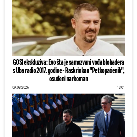
GOSI ekskluziva: Evo šta je samozvani vođa blokadera
s Uba radio 2017. godine - Raskrinkan "Petkopaćenik",
osuđeni narkoman
09.08.2026
13:01