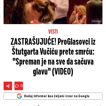
Informer
VESTI
ZASTRAŠUJUĆE! ProGlasovci iz
Štutgarta Vučiću prete smrću:
"Spreman je na sve da sačuva
glavu" (VIDEO)
0
Dodaj Informer kao željeni izvor na Googlu