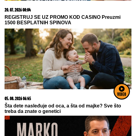
03. 08. 2026 13:23
Hibrid broj 1 koji osvaja Evropu, sada po specijalnoj
akcijskoj ceni od 19.990€ do 31.8.
VIDEO
09. 08. 2026 11:54
Ana Ivanović ovo sprema za ručak: Zdravo, ukusno i