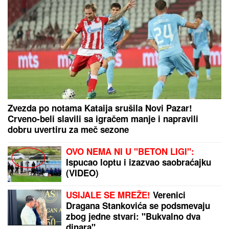
razvodu! Otkrili pravu istinu o svom
braku: "Sramota nas je"
"MNOGO SAM TUŽAN, POČIVAJ U MIRU"
Pevačica
umrla nakon borbe sa leukemijom, imala
transplantaciju koštane srži, pa se stanje pogoršalo:
Emir Habibović se oprostio
Zbog pevačice je ostavio ženu i
dvoje dece: Nakon razvoda dobili i
dete, o skandalu su svi brujali