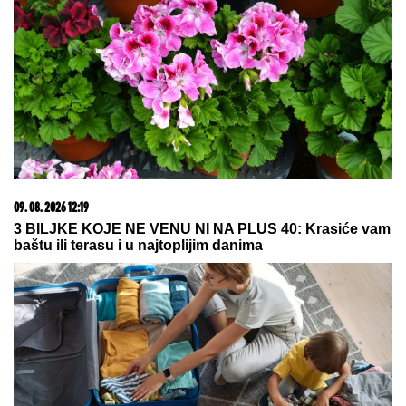
06. 08. 2026 09:39
Marija (3) se igrala u dvorištu i samo je nestala: Posle
42 godine otac je pronašao, zanemeo je kada je saznao
gde je bila
09. 08. 2026 12:32
DRŽAVA DAJE 20.000 EVRA: Evo šta je potrebno za
subvenciju za prvu nekretninu