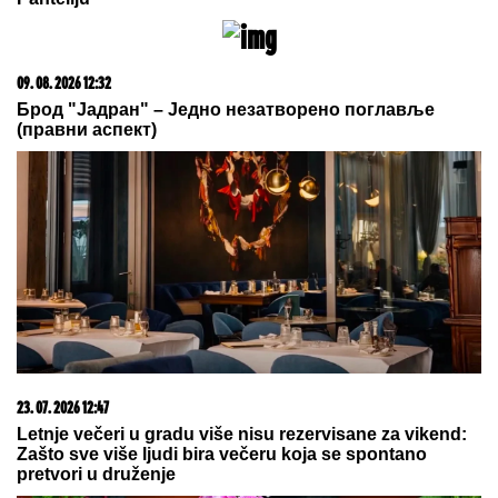
dobru uvertiru za meč sezone
OVO NEMA NI U "BETON LIGI":
Ispucao loptu i izazvao saobraćajku
(VIDEO)
USIJALE SE MREŽE!
Verenici
Dragana Stankovića se podsmevaju
zbog jedne stvari: "Bukvalno dva
dinara"
by Aklamator