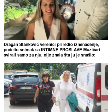
DRAMA KOD NUKLEARKE U RUMUNIJI:
Evo šta su
komšije uradile zbog niskog vodostaja Dunava
Ceca Ražnatović operisana 8 sati!
Javile se komplikacije, ona se nije
odvajala od pevačice! (FOTO)
DNEVNI HOROSKOP ZA
NEDELjU, 9.
AVGUST: Bik ima porodične, Lav
ljubavne, a Škorpija probleme u
karijeri, Vodolija u sukobu sa
autoritetima