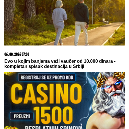
3 BILJKE KOJE NE VENU NI NA PLUS 40: Krasiće vam
baštu ili terasu i u najtoplijim danima
15. 07. 2026 07:44
Većina građana izgubi novac pre nego što stigne na
letovanje - ovih 7 troškova skoro niko ne planira