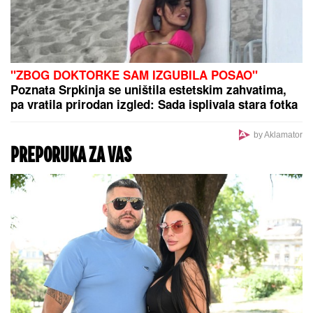
SMRŠALA 15 KILOGRAMA, PA POKAZALA TELO U
BIKINIJU
Voditeljka nakon porođaja ima telo za
medalju: Obavlja seoske poslove, a kada se skine
muškarcima padnu vilice