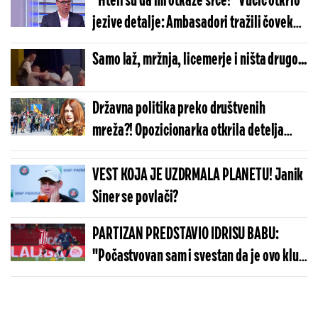
"Hteli su da mi otkaže srce!" Vučić otkrio
jezive detalje: Ambasadori tražili čoveka
iz SNS ako ja umrem (VIDEO)
Samo laž, mržnja, licemerje i ništa drugo...
Državna politika preko društvenih
mreža?! Opozicionarka otkrila detelja
komunikacije sa blokaderima (VIDEO)
VEST KOJA JE UZDRMALA PLANETU! Janik
Siner se povlači?
PARTIZAN PREDSTAVIO IDRISU BABU:
"Počastvovan sam i svestan da je ovo klub
sa velikom istorijom"