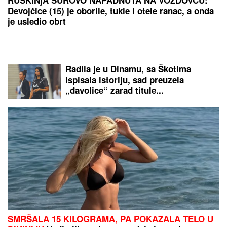
Snimak MUSLIMANSKOG PARA NA PLAŽI podelio
internet: Buknula žestoka rasprava o slobodi i veri
jer je ŽENA POTPUNO POKRIVENA: "On šeta golog
stomaka, dok ona ne može da diše"
ISIDORA ISPRED POLICIJSKE
STANICE
Prvo oglašavanje žene
Sergeja Trifunovića nakon što su
ZVALI NADLEŽNE zbog nje: "Samo
zato sam došla"
JUČE SMO PROŠLI!
Evo današnjeg
3+ tiketa redakcija Tipa