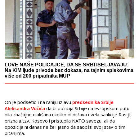
LOVE NAŠE POLICAJCE, DA SE SRBI ISELJAVAJU:
Na KiM ljude privode bez dokaza, na tajnim spiskovima
više od 200 pripadnika MUP
On je podsetio i na raniju izjavu
predsednika Srbije
Aleksandra Vučića
da bi pozicija Srbije na evropskom putu
bila značajno olakšana ukoliko bi država uvela sankcije Rusiji,
priznala tzv. Kosovo i pristupila NATO savezu, ali da
opozicija ni danas ne želi jasno da saopšti svoj stav o tim
pitanjima.