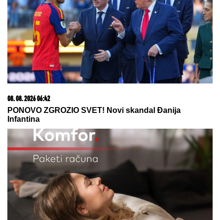
by Aklamator
06. 08. 2026 09:39
Marija (3) se igrala u dvorištu i samo je nestala: Posle
42 godine otac je pronašao, zanemeo je kada je saznao
gde je bila