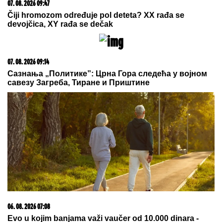
15. 07. 2026 07:44
Većina građana izgubi novac pre nego što stigne na
letovanje - ovih 7 troškova skoro niko ne planira
05. 08. 2026 14:12
Koliko visoku temperaturu ljudsko telo može da izdrži?