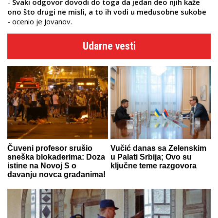
-
Svaki odgovor dovodi do toga da jedan deo njih kaže
ono što drugi ne misli, a to ih vodi u međusobne sukobe
- ocenio je Jovanov.
Udarne vesti
Čuveni profesor srušio
Vučić danas sa Zelenskim
sneška blokaderima: Doza
u Palati Srbija; Ovo su
istine na Novoj S o
ključne teme razgovora
davanju novca građanima!