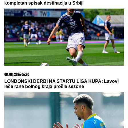
07. 08. 2026 09:47
Čiji hromozom određuje pol deteta? XX rađa se
devojčica, XY rađa se dečak
07. 08. 2026 09:14
Сазнања „Политике”: Црна Гора следећа у војном
савезу Загреба, Тиране и Приштине