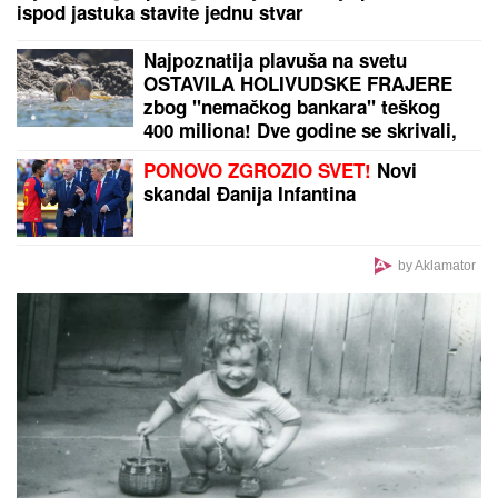
DRAMA U OVČARSKO-KABLARSKOJ KLISURI
Kolima sleteo sa puta direktno u jezero, u toku
izvlačenje vozila (FOTO)
"Varao me je, ali me nikada nije
ponižavao": Folkeru žena oprostila
što je bio intiman sa drugim ženama,
ovako priča o svemu
Saša Ilić se hvata za glavu! Veliki
problem za Partizan