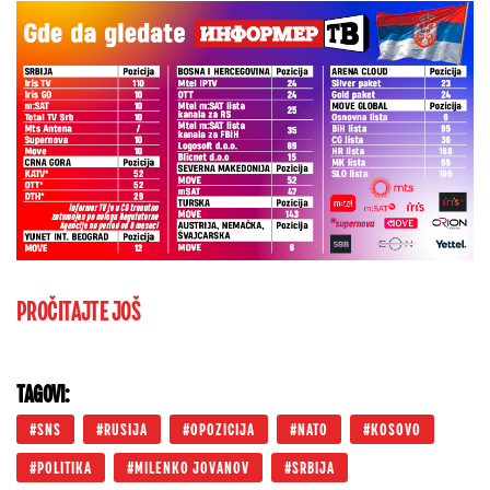
PROČITAJTE JOŠ
TAGOVI:
SNS
RUSIJA
OPOZICIJA
NATO
KOSOVO
POLITIKA
MILENKO JOVANOV
SRBIJA