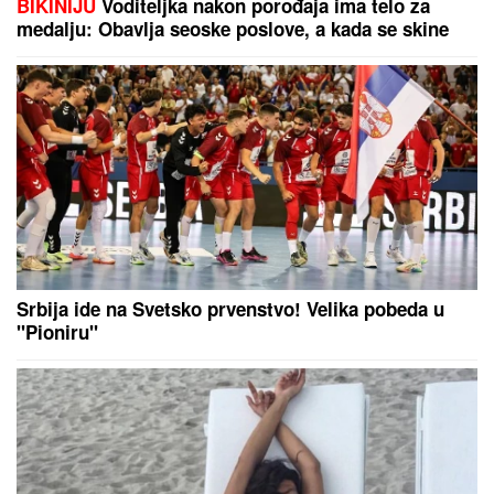
RUSKINjA SUROVO NAPADNUTA NA VOŽDOVCU:
Devojčice (15) je oborile, tukle i otele ranac, a onda
je usledio obrt
Radila je u Dinamu, sa Škotima
ispisala istoriju, sad preuzela
„đavolice“ zarad titule...