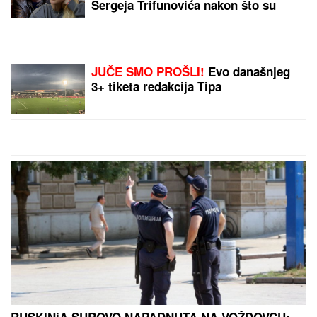
RIJALITI ZVEZDA ŽIVI U
RASKOŠNOJ VILI U BEOGRADU
Kuća ima 132 kvadrata, a samo
kupatilo je kao GARSONJERA: "On
je jedini naslednik"
GRČKO LETO ŽENE OGNJENA
AMIDŽIĆA!
Mina ističe GOLE NOGE,
u kadar upala i jahta: Tek da je vidite
u MINI BIKINIJU (FOTO)