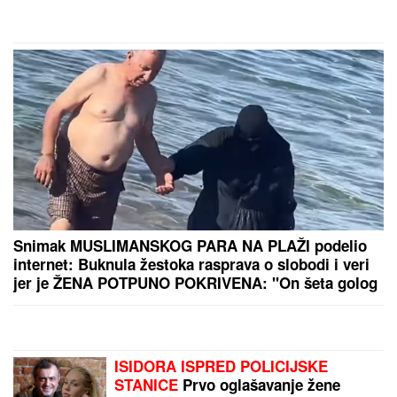
potraga: Objavljen
by Aklamator
dramatičan snimak akcije
PREPORUKA ZA VAS
Najpoznatija plavuša na svetu OSTAVILA
HOLIVUDSKE FRAJERE zbog "nemačkog bankara"
teškog 400 miliona! Dve godine se skrivali, sad su
pale maske