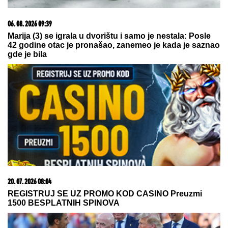
BRIŠE STRES I TERA NOĆNE STRAHOVE:
Ovo je
tajna starog srpskog običaja - samo je potrebno da
ispod jastuka stavite jednu stvar
Najpoznatija plavuša na svetu
OSTAVILA HOLIVUDSKE FRAJERE
zbog "nemačkog bankara" teškog
400 miliona! Dve godine se skrivali,
sad su pale maske
PONOVO ZGROZIO SVET!
Novi
skandal Đanija Infantina