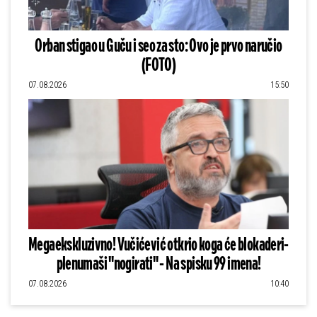
Orban stigao u Guču i seo za sto: Ovo je prvo naručio
(FOTO)
07.08.2026
15:50
Megaekskluzivno! Vučićević otkrio koga će blokaderi-
plenumaši "nogirati" - Na spisku 99 imena!
07.08.2026
10:40