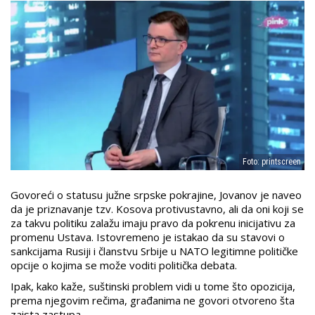
Foto: printscreen
Govoreći o statusu južne srpske pokrajine, Jovanov je naveo
da je priznavanje tzv. Kosova protivustavno, ali da oni koji se
za takvu politiku zalažu imaju pravo da pokrenu inicijativu za
promenu Ustava. Istovremeno je istakao da su stavovi o
sankcijama Rusiji i članstvu Srbije u NATO legitimne političke
opcije o kojima se može voditi politička debata.
Ipak, kako kaže, suštinski problem vidi u tome što opozicija,
prema njegovim rečima, građanima ne govori otvoreno šta
zaista zastupa.