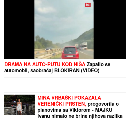
RAZBIJENA ŠOFERKA, STAKLO I ISEČENA RUKA
Asmin i Maja se nakon skandala snimili u kolima:
"Moja jedina ljubav"
POLICIJA STIGLA U TRŽNI CENTAR
ZBOG SUPRUGE SERGEJA
TRIFUNOVIĆA
Saznajemo:
Obezbeđenje hitno reagovalo zbog