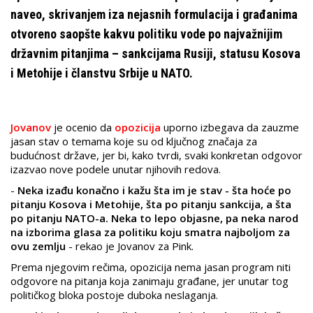
naveo, skrivanjem iza nejasnih formulacija i građanima
otvoreno saopšte kakvu politiku vode po najvažnijim
državnim pitanjima – sankcijama Rusiji, statusu Kosova
i Metohije i članstvu Srbije u NATO.
Jovanov
je ocenio da
opozicija
uporno izbegava da zauzme
jasan stav o temama koje su od ključnog značaja za
budućnost države, jer bi, kako tvrdi, svaki konkretan odgovor
izazvao nove podele unutar njihovih redova.
-
Neka izađu konačno i kažu šta im je stav - šta hoće po
pitanju Kosova i Metohije, šta po pitanju sankcija, a šta
po pitanju NATO-a. Neka to lepo objasne, pa neka narod
na izborima glasa za politiku koju smatra najboljom za
ovu zemlju
- rekao je Jovanov za Pink.
Prema njegovim rečima, opozicija nema jasan program niti
odgovore na pitanja koja zanimaju građane, jer unutar tog
političkog bloka postoje duboka neslaganja.