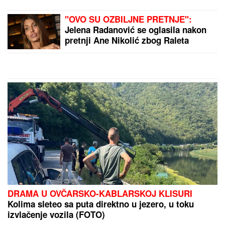
SUMNJE NA KRAĐU, pa joj pisali
krivičnu prijavu
(VIDEO) "ONI MOLE DA UĐU U
ELITU 10"
Dača Virijević raskrinkao
rijaliti učesnike, otkrio sve o Aneli i
Kariću, pa šokirao: "Filip se dopisuje
sa pevačicom"
DRAMA NA AUTO-PUTU KOD NIŠA
Zapalio se