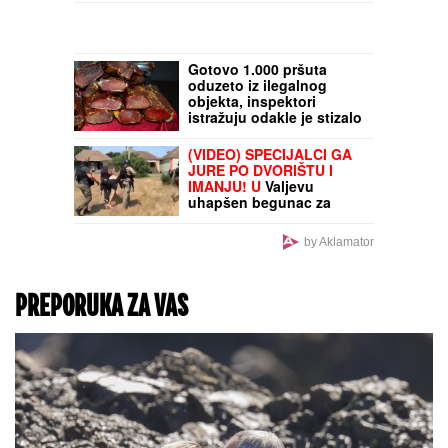
Ruže će imati krupnije i
dugotrajnije cvetove ako
u avgustu uradite ovu
važnu stvar: Potrebno je
manje od pet minuta
Marina Tucaković
iznajmljivala stan gde je
čuvala stvari vredne
milion evra, otkriveni
detalji: "Futa je sve to