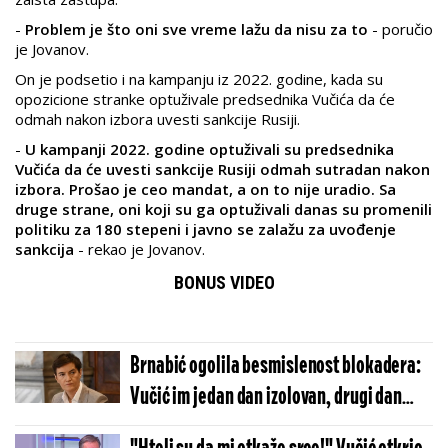
-
Problem je što oni sve vreme lažu da nisu za to
- poručio
je Jovanov.
On je podsetio i na kampanju iz 2022. godine, kada su
opozicione stranke optuživale predsednika Vučića da će
odmah nakon izbora uvesti sankcije Rusiji.
-
U kampanji 2022. godine optuživali su predsednika
Vučića da će uvesti sankcije Rusiji odmah sutradan nakon
izbora. Prošao je ceo mandat, a on to nije uradio. Sa
druge strane, oni koji su ga optuživali danas su promenili
politiku za 180 stepeni i javno se zalažu za uvođenje
sankcija
- rekao je Jovanov.
BONUS VIDEO
Brnabić ogolila besmislenost blokadera:
Vučić im jedan dan izolovan, drugi dan
potrčko svetskih sila!