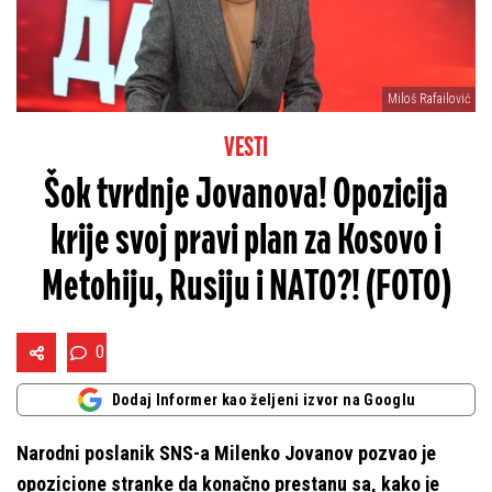
Miloš Rafailović
VESTI
Šok tvrdnje Jovanova! Opozicija
krije svoj pravi plan za Kosovo i
Metohiju, Rusiju i NATO?! (FOTO)
0
Dodaj Informer kao željeni izvor na Googlu
Narodni poslanik SNS-a Milenko Jovanov pozvao je
opozicione stranke da konačno prestanu sa, kako je