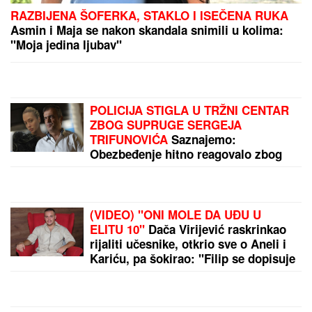
Srbija ide na Svetsko prvenstvo! Velika pobeda u
"Pioniru"
"ZBOG DOKTORKE SAM IZGUBILA POSAO"
Poznata Srpkinja se uništila estetskim zahvatima,
pa vratila prirodan izgled: Sada isplivala stara fotka
by Aklamator
PREPORUKA ZA VAS