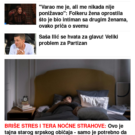
automobil, saobraćaj BLOKIRAN (VIDEO)
MINA VRBAŠKI POKAZALA
VERENIČKI PRSTEN,
progovorila o
planovima sa Viktorom - MAJKU
Ivanu nimalo ne brine njihova razlika
u godinama! (VIDEO)
"OVO SU OZBILJNE PRETNJE":
Jelena Radanović se oglasila nakon
pretnji Ane Nikolić zbog Raleta