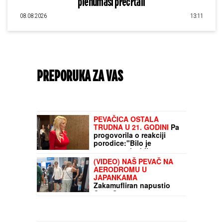
plenumaši precrtali
08.08.2026
13:11
PREPORUKA ZA VAS
ENA I PEJA PROGOVORILI O SVADBI I ELITI
10
Otkrili detalje porodične svađe i šta se
desilo na ručku sa Zlatom i Mikijem:
"Odabrala sam venčanicu, pevaće
Andreana Čekić"
PEVAČICA OSTALA