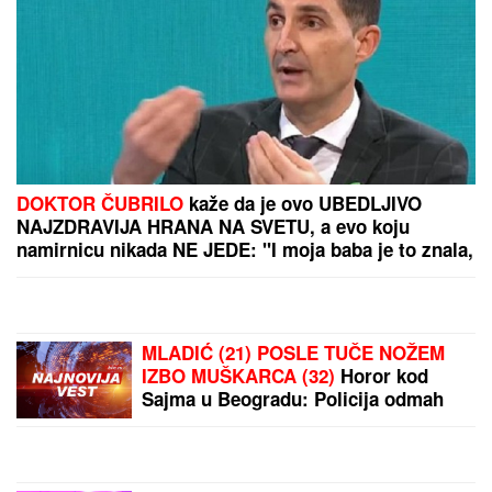
kolima, ne pušta ga:
Blista pred porođaj
PREVRNUO SE AUTOBUS
SA TURISTIMA, IMA
MNOGO POVREĐENIH!
Policija i hitna pomoć na
licu mesta
by Aklamator
PREPORUKA ZA VAS