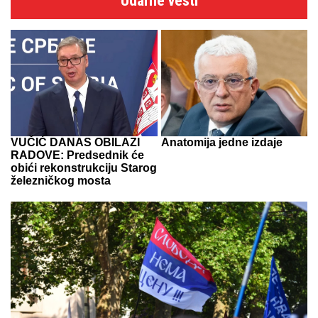
Udarne vesti
VUČIĆ DANAS OBILAZI
Anatomija jedne izdaje
RADOVE: Predsednik će
obići rekonstrukciju Starog
železničkog mosta