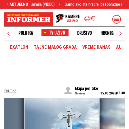
mo ako ste hrabre, bezobrazne i volite da u vas bulje: Karleušini bezobrazni ku
• AKTUELNO
NOVO
POLITIKA
DRUŠTVO
HRONIKA
EXATLON
TAJNE MALOG GRADA
VREME DANAS
AUTOM
Ekipa politike
POLITIKA
19:30
15.06.2026
Novinar