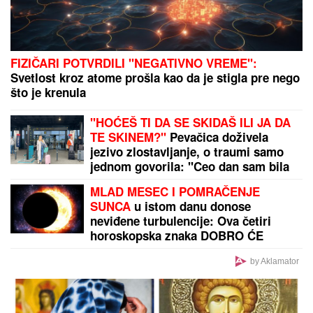
NAKON NEUSPEŠNIH POKUŠAJA"
Voditeljka sa mužem slavi 16 godina
braka: "Dovoljni smo jedno drugom"