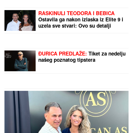
Pisala Bori Santani sa lažnog profila, on prosuo
Filipinsko more laži i poslao previše, a ona sve
snimila i sad ga drži u šaci
ŠOK U PROGRAMU UŽIVO!
Gledateljka tvrdi da joj je Asmin slao
gole slike, zapretila mu: "Vidimo se
na sudu, iskorišćavaš žene za pare"
BRANISLAV JOVANOVIĆ:
„Lale“
došle do daha