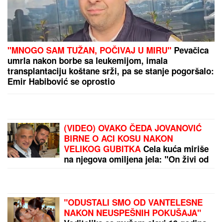
(VIDEO) PRAVILA HAOS U ELITI 9, SAD POSTAJE
PEVAČICA
Snimak uzburkao mreže, silikoni u
prvom planu: O njenom skandalu sa 20 godina
starijim brujao Balkan
Poznati estradni par progovorio o razvodu! Otkrili
pravu istinu o svom braku: "Sramota nas je"