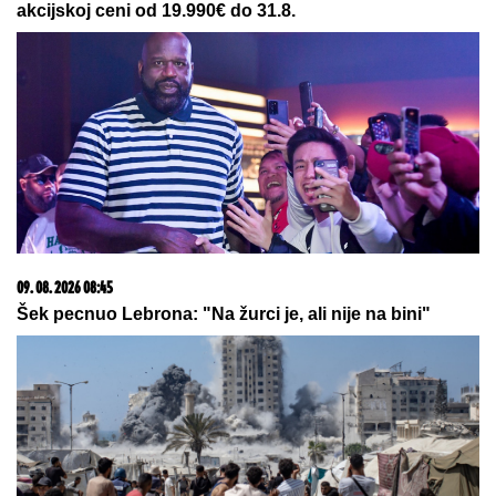
FIZIČARI POTVRDILI "NEGATIVNO VREME":
Svetlost kroz atome prošla kao da je stigla pre nego
što je krenula
"HOĆEŠ TI DA SE SKIDAŠ ILI JA DA
TE SKINEM?"
Pevačica doživela
jezivo zlostavljanje, o traumi samo
jednom govorila: "Ceo dan sam bila
zaključana"
MLAD MESEC I POMRAČENJE
SUNCA
u istom danu donose
neviđene turbulencije: Ova četiri
horoskopska znaka DOBRO ĆE
UPAMTITI 12. avgust - od tad im se
ŽIVOT MENJA NAGLAVAČKE
by Aklamator