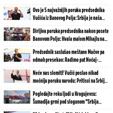
(FOTO)
Ovo je 5 najvažnijih poruka predsednika
Vučića iz Banovog Polja: Srbija je naša
prva briga, borimo se do pobede! (FOTO)
Dirljiva poruka predsednika nakon posete
Banovom Polju: Hvala malom Mihajlu na
dočeku, borićemo se do konačne pobede
Predsednik saslušao meštane Mačve pa
(VIDEO)
odmah presekao: Radimo put Noćaj-
Radenković i izvorište u Crnoj Bari! (FOTO)
Neće nas slomiti! Vučić poslao nikad
moćniju poruku narodu: Pritisci na Srbiju
su sa svih strana, ali Srbija pobeđuje
Pogledajte reku ljudi u Kragujevcu:
(VIDEO)
Šumadija grmi pod sloganom "Srbija
pobeđuje" (VIDEO)