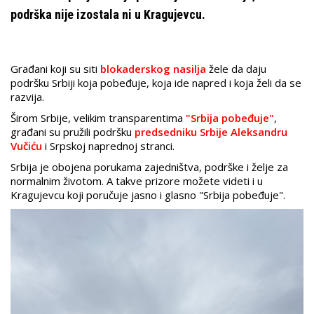
podrška nije izostala ni u Kragujevcu.
Građani koji su siti
blokaderskog nasilja
žele da daju
podršku Srbiji koja pobeđuje, koja ide napred i koja želi da se
razvija.
Širom Srbije, velikim transparentima
"Srbija pobeđuje"
,
građani su pružili podršku
predsedniku Srbije Aleksandru
Vučiću
i Srpskoj naprednoj stranci.
Srbija je obojena porukama zajedništva, podrške i želje za
normalnim životom. A takve prizore možete videti i u
Kragujevcu koji poručuje jasno i glasno "Srbija pobeđuje".