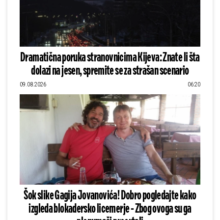
Dramatična poruka stranovnicima Kijeva: Znate li šta
dolazi na jesen, spremite se za strašan scenario
09.08.2026
06:20
Šok slike Gagija Jovanovića! Dobro pogledajte kako
izgleda blokadersko licemerje - Zbog ovoga su ga