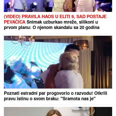
"ILIJAN UŽIVA KAO PRINC, NE ISPUŠTAMO GA IZ
RUKU"
Ceca Ražnatović o unuku, porodici Gudelj i
Anastasiji: "Odlično se snašla, nisam je savetovala",
spomenula i novi album posle 10 godina
ĐURICA PREDLAŽE:
Tiket za nedelju
našeg poznatog tipstera
PAPARACO! UHVATILI SMO BRATA
ANE IVANOVIĆ U CRNOJ GORI
Sa
ženom i detetom uživa na letovanju:
Džajina ćerka u uskoj haljini mami
poglede (Video)