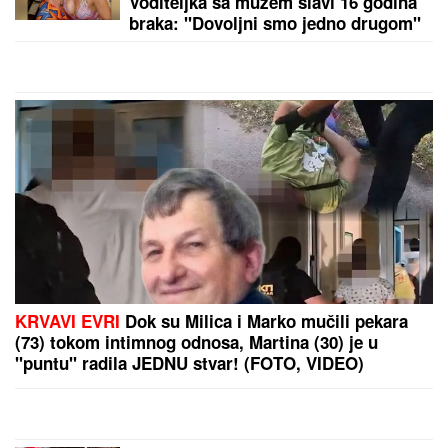
"DUNAV ĆEMO PREBRODITI, NIS NAM JE
NAJVAŽNIJI"
Đedović Handanović: Nadamo se
skoroj finalizaciji dogovora između "Gaspromnjefta"
i "Mola"
by Aklamator
PREPORUKA ZA VAS