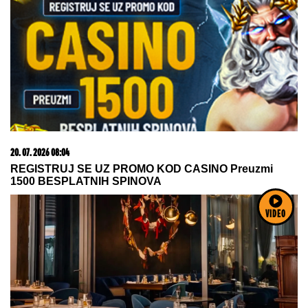
15. 07. 2026 07:44
Većina građana izgubi novac pre nego što stigne na
letovanje - ovih 7 troškova skoro niko ne planira
VIDEO
08. 08. 2026 16:10
Dete sa autizmom polivali vodom i mazali mu lak na
usta: Potresno iskustvo žene iz vrtića za Mame