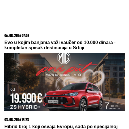
Masovni protest u Nemačkoj: Desetine hiljada ljudi
traži ostavku savezne vlade i proterivanje ilegalnih
migranata!
(FOTO) SVI GLEDAJU U SARU JO!
Pevačica i Aleksa Bjelogrlić ne
skidaju osmeh sa lica, a ona jednim
potezom OČARALA SVE
Sita Ahmić ga je predstavila kao
nepriznatog sina Asmina Durdžića, a
sada je otkriven njegov identitet i
zapravo je reč o poznatoj osobi!