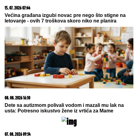
BLOKIRAN METRO U BUDIMPEŠTI:
Evo ko je odgovoran za zastoj na
"M2 liniji" (VIDEO)
Knežević: Verujem da će Nikšić
otpriznati takozvano Kosovo
(VIDEO)