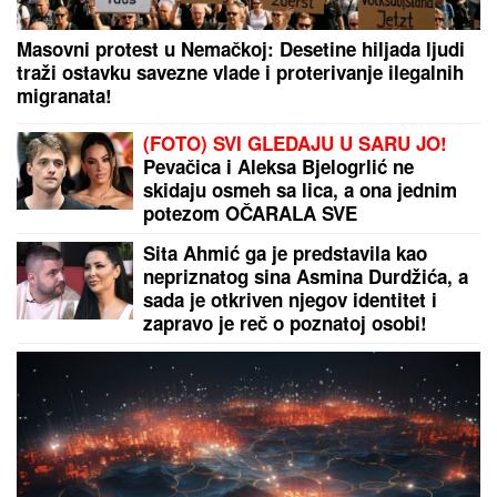
(VIDEO) OVAKO ČEDA JOVANOVIĆ
BIRNE O ACI KOSU NAKON
VELIKOG GUBITKA
Cela kuća miriše
na njegova omiljena jela: "On živi od
ljubavi"
"ODUSTALI SMO OD VANTELESNE