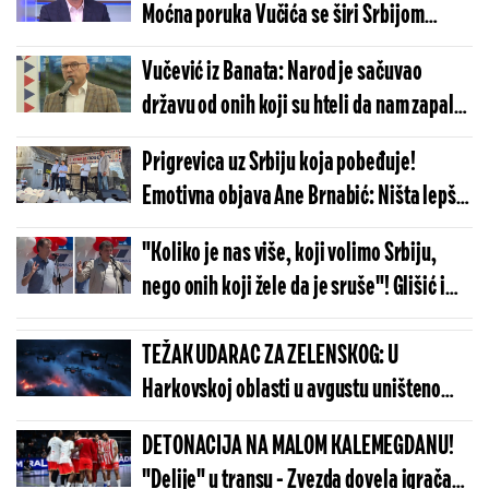
Moćna poruka Vučića se širi Srbijom
(VIDEO)
Vučević iz Banata: Narod je sačuvao
državu od onih koji su hteli da nam zapale
kuću - nema igre sa Vojvodinom! (FOTO)
Prigrevica uz Srbiju koja pobeđuje!
Emotivna objava Ane Brnabić: Ništa lepše
nego biti među svojim narodom (FOTO)
"Koliko je nas više, koji volimo Srbiju,
nego onih koji žele da je sruše"! Glišić i
Gašić uz narod, zna se šta većinska Srbija
želi (VIDEO)
TEŽAK UDARAC ZA ZELENSKOG: U
Harkovskoj oblasti u avgustu uništeno
više od 100 „baba jaga“
DETONACIJA NA MALOM KALEMEGDANU!
"Delije" u transu - Zvezda dovela igrača