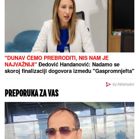
VERENICA DRAGANA STANKOVIĆA POSTALA
PREDMET PODSMEHA
Zbog jednog detalja sa
veridbe je urnišu na mrežama: "Bukvalno dva
dinara"
"Delije" mogu da odahnu: Crvena
zvezda će igrati Ligu šampiona, a
ovo je dokaz
Srbija izgubila košem u poslednjoj
sekundi, veliko iznenađenje, ovo
nikako nije dobro