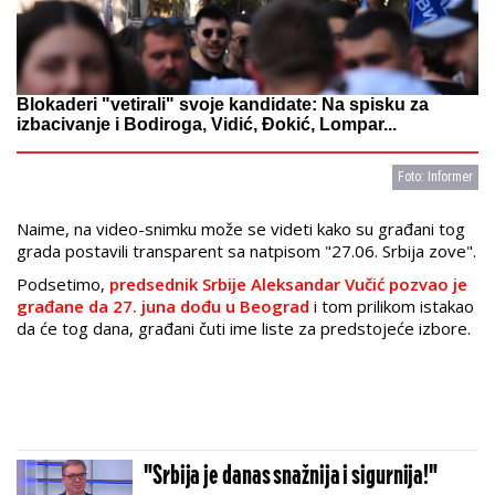
Blokaderi "vetirali" svoje kandidate: Na spisku za
izbacivanje i Bodiroga, Vidić, Đokić, Lompar...
Foto: Informer
Naime, na video-snimku može se videti kako su građani tog
grada postavili transparent sa natpisom "27.06. Srbija zove".
Podsetimo,
predsednik Srbije Aleksandar Vučić pozvao je
građane da 27. juna dođu u Beograd
i tom prilikom istakao
da će tog dana, građani čuti ime liste za predstojeće izbore.
"Srbija je danas snažnija i sigurnija!"