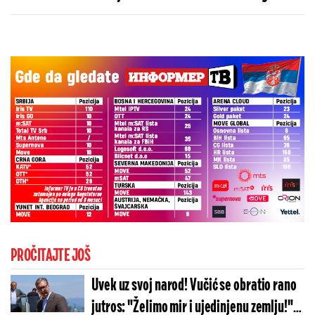
Real Madrida!
PROČITAJTE JOŠ
Uvek uz svoj narod! Vučić se obratio rano
jutros: "Želimo mir i ujedinjenu zemlju!"