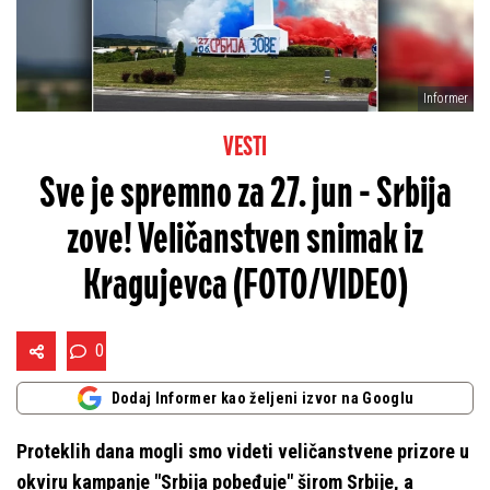
Informer
VESTI
Sve je spremno za 27. jun - Srbija
zove! Veličanstven snimak iz
Kragujevca (FOTO/VIDEO)
0
Dodaj Informer kao željeni izvor na Googlu
Proteklih dana mogli smo videti veličanstvene prizore u
okviru kampanje "Srbija pobeđuje" širom Srbije, a