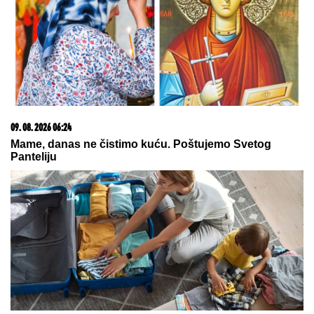
KRVAVI EVRI
Dok su Milica i Marko mučili pekara
(73) tokom intimnog odnosa, Martina (30) je u
"puntu" radila JEDNU stvar! (FOTO, VIDEO)