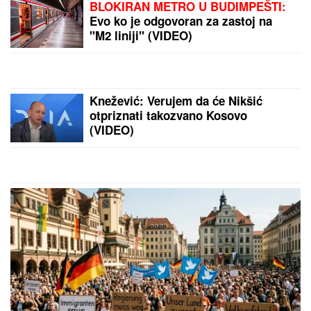
"MNOGO SAM TUŽAN, POČIVAJ U MIRU"
Pevačica
umrla nakon borbe sa leukemijom, imala
transplantaciju koštane srži, pa se stanje pogoršalo:
Emir Habibović se oprostio