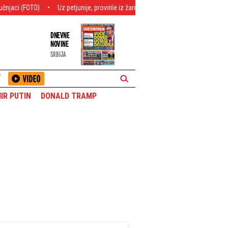
Uz petjunije, provirile iz žardinjere i šokirale prolaznike! Niko ih nije očekiv
DNEVNE
NOVINE
SRBIJA
T
IR PUTIN
DONALD TRAMP