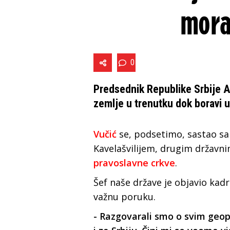
mora
0
Predsednik Republike Srbije A
zemlje u trenutku dok boravi u
Vučić
se, podsetimo, sastao s
Kavelašvilijem, drugim državni
pravoslavne crkve
.
Šef naše države je objavio kadro
važnu poruku.
- Razgovarali smo o svim geopo