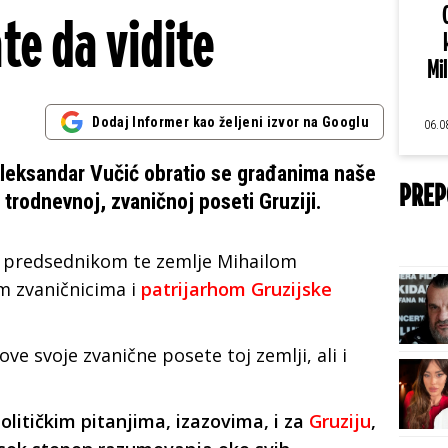
te da vidite
Mi
Dodaj Informer kao željeni izvor na Googlu
06.0
leksandar Vučić obratio se građanima naše
PREP
 trodnevnoj, zvaničnoj poseti Gruziji.
a predsednikom te zemlje Mihailom
m zvaničnicima i
patrijarhom Gruzijske
ve svoje zvanične posete toj zemlji, ali i
litičkim pitanjima, izazovima, i za
Gruziju
,