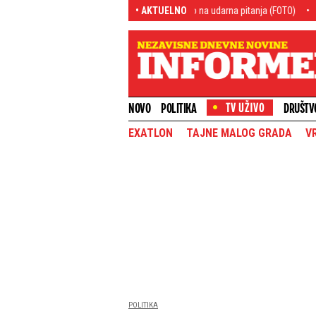
eroje, dobio poklone, pa odgovorio na udarna pitanja (FOTO)
• AKTUELNO
Bugari digli dr
NOVO
POLITIKA
DRUŠTV
EXATLON
TAJNE MALOG GRADA
V
POLITIKA