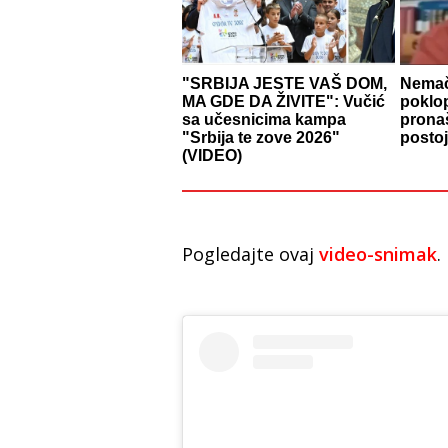
"SRBIJA JESTE VAŠ DOM,
Nemač
MA GDE DA ŽIVITE": Vučić
poklo
sa učesnicima kampa
prona
"Srbija te zove 2026"
postoj
(VIDEO)
Pogledajte ovaj
video-snimak
.