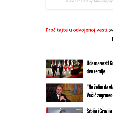
A post shared by Александа
Pročitajte u odvojenoj vesti
sv
Udarna vest! Gr
dve zemlje
"Ne želim da vl
Vučić zagrmeo 
Srbija i Gruzija