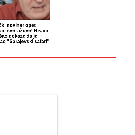
ki novinar opet
pio sve lažove! Nisam
šao dokaze da je
ao "Sarajevski safari"