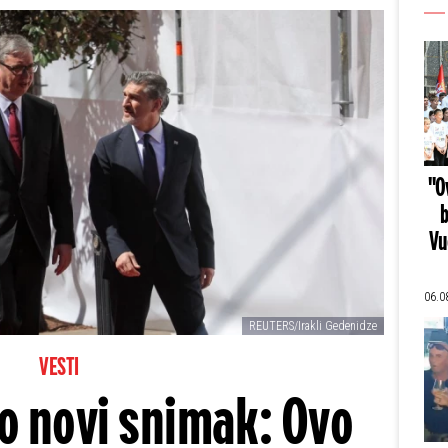
"Ov
b
Vu
06.0
REUTERS/Irakli Gedenidze
VESTI
io novi snimak: Ovo