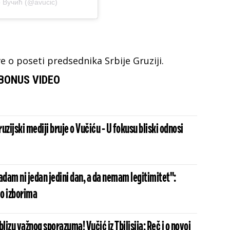
р Вучић (@avucic)
e o poseti predsednika Srbije Gruziji.
BONUS VIDEO
uzijski mediji bruje o Vučiću - U fokusu bliski odnosi
adam ni jedan jedini dan, a da nemam legitimitet":
o izborima
 blizu važnog sporazuma! Vučić iz Tbilisija: Reč i o novoj