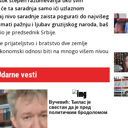
visok stepen razumevanja oko svih
a će ta saradnja samo ići uzlaznom
 nivo saradnje zaista pogurati do najvišeg
mati pažnju i ljubav gruzijskog naroda, baš
io je predsednik Srbije.
e prijateljstvo i bratstvo dve zemlje
e ekonomski odnosi biti na mnogo višem nivou
Udarne vesti
Вучевић: Ђилас је
свестан да је пред
политичким бродоломом