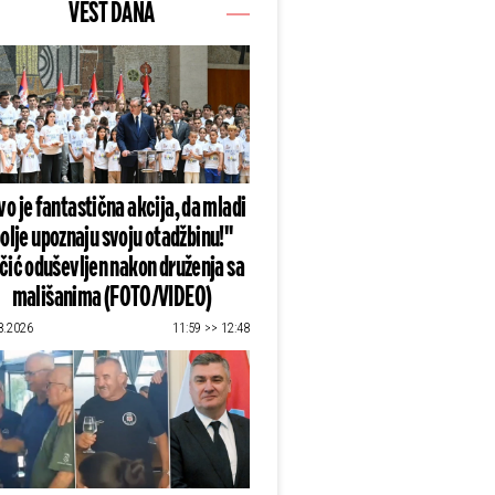
VEST DANA
o je fantastična akcija, da mladi
olje upoznaju svoju otadžbinu!"
čić oduševljen nakon druženja sa
mališanima (FOTO/VIDEO)
8.2026
11:59 >> 12:48