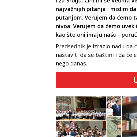
i za Srbiju. Čini mi se veoma 
najvažnijih pitanja i mislim d
putanjom. Verujem da ćemo taj
nivoa. Verujem da ćemo uvek i
kao što oni imaju našu
- poruč
Predsednik je izrazio nadu da ć
nastaviti da se baštini i da ć
nego danas.