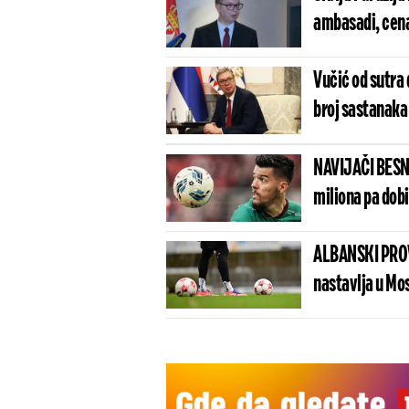
ambasadi, cena
Vučić od sutra 
broj sastanaka
NAVIJAČI BESN
miliona pa dob
ALBANSKI PROV
nastavlja u Mo