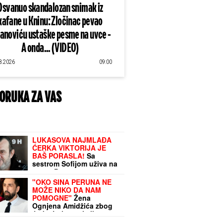
Osvanuo skandalozan snimak iz
kafane u Kninu: Zločinac pevao
lanoviću ustaške pesme na uvce -
A onda... (VIDEO)
8.2026
09:00
ORUKA ZA VAS
LUKASOVA NAJMLAĐA
ĆERKA VIKTORIJA JE
BAŠ PORASLA!
Sa
sestrom Sofijom uživa na
moru: Ponosna mama
Sonja pokazala fotke,
"OKO SINA PERUNA NE
puno joj srce
MOŽE NIKO DA NAM
POMOGNE"
Žena
Ognjena Amidžića zbog
ćerke Lole unajmila
DADILJU IZ AZIJE, pa