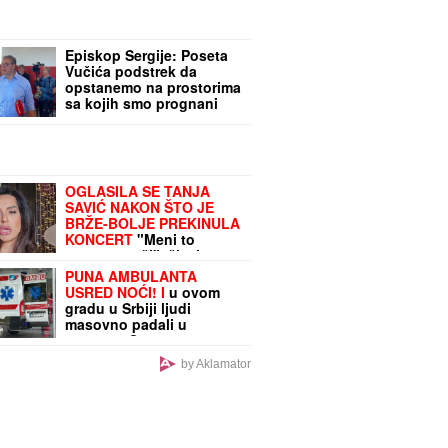
priznala sa čim se
suočavaju u domu!
(FOTO)
Episkop Sergije: Poseta
Vučića podstrek da
opstanemo na prostorima
sa kojih smo prognani
1995.
OGLASILA SE TANJA
SAVIĆ NAKON ŠTO JE
BRŽE-BOLJE PREKINULA
KONCERT
"Meni to
mnogo znači", čim je
shvatila da situacija
PUNA AMBULANTA
IZMIČE KONTROLI morala
USRED NOĆI! I
u ovom
da reaguje
gradu u Srbiji ljudi
masovno padali u
nesvest: Ova grupa
građana bila je
by Aklamator
najugroženija