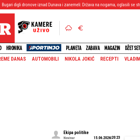
onove iznad Dunava i zanemeli: Država na nogama, oglasili se stučnjaci (FOTO)
O
HRONIKA
PLANETA
ZABAVA
MAGAZIN
DŽET SE
REME DANAS
AUTOMOBILI
NIKOLA JOKIĆ
RECEPTI
VLADIM
Ekipa politike
20:23
15.06.2026
Novinar