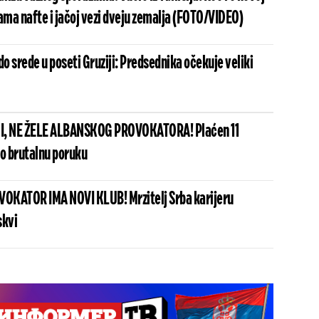
ma nafte i jačoj vezi dveju zemalja (FOTO/VIDEO)
do srede u poseti Gruziji: Predsednika očekuje veliki
I, NE ŽELE ALBANSKOG PROVOKATORA! Plaćen 11
io brutalnu poruku
OKATOR IMA NOVI KLUB! Mrzitelj Srba karijeru
skvi