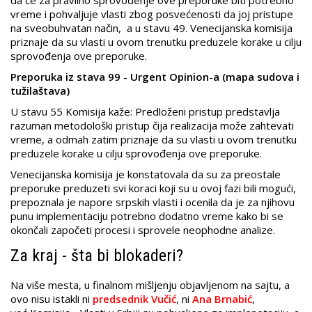
vreme i pohvaljuje vlasti zbog posvećenosti da joj pristupe
na sveobuhvatan način, a u stavu 49. Venecijanska komisija
priznaje da su vlasti u ovom trenutku preduzele korake u cilju
sprovođenja ove preporuke.
Preporuka iz stava 99 - Urgent Opinion-a (mapa sudova i
tužilaštava)
U stavu 55 Komisija kaže: Predloženi pristup predstavlja
razuman metodološki pristup čija realizacija može zahtevati
vreme, a odmah zatim priznaje da su vlasti u ovom trenutku
preduzele korake u cilju sprovođenja ove preporuke.
Venecijanska komisija je konstatovala da su za preostale
preporuke preduzeti svi koraci koji su u ovoj fazi bili mogući,
prepoznala je napore srpskih vlasti i ocenila da je za njihovu
punu implementaciju potrebno dodatno vreme kako bi se
okončali započeti procesi i sprovele neophodne analize.
Za kraj - šta bi blokaderi?
Na više mesta, u finalnom mišljenju objavljenom na sajtu, a
ovo nisu istakli ni
predsednik Vučić
, ni
Ana Brnabić
,