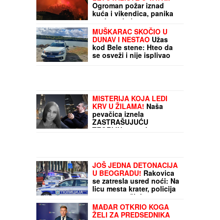
Ogroman požar iznad
kuća i vikendica, panika
među turistima:
Evakuisano stotine ljudi,
MUŠKARAC SKOČIO U
podignuti helikopteri i
DUNAV I NESTAO
Užas
avioni
kod Bele stene: Hteo da
se osveži i nije isplivao
MISTERIJA KOJA LEDI
KRV U ŽILAMA!
Naša
pevačica iznela
ZASTRAŠUJUĆU
TEORIJU o smrti
Andrijane Lazić: Otkrila
jeziv detalj iz Dubaija koji
menja SVE!
JOŠ JEDNA DETONACIJA
U BEOGRADU!
Rakovica
se zatresla usred noći: Na
licu mesta krater, policija
traga za počiniocem
MAĐAR OTKRIO KOGA
ŽELI ZA PREDSEDNIKA