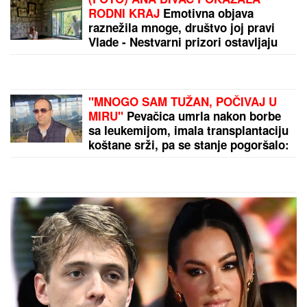
RODNI KRAJ
Emotivna objava
raznežila mnoge, društvo joj pravi
Vlade - Nestvarni prizori ostavljaju
bez daha: "Povratak korenima"
"MNOGO SAM TUŽAN, POČIVAJ U
MIRU"
Pevačica umrla nakon borbe
sa leukemijom, imala transplantaciju
koštane srži, pa se stanje pogoršalo:
Emir Habibović se oprostio