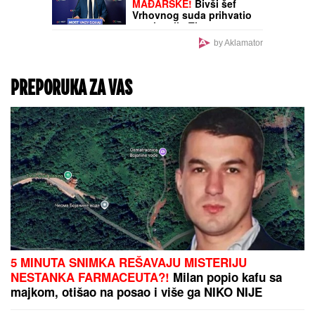
MAĐARSKE!
Bivši šef
Vrhovnog suda prihvatio
nominaciju Tise!
by Aklamator
PREPORUKA ZA VAS
5 MINUTA SNIMKA REŠAVAJU MISTERIJU
NESTANKA FARMACEUTA?!
Milan popio kafu sa
majkom, otišao na posao i više ga NIKO NIJE
VIDEO: Supruzi je poslao OVU poruku (FOTO)