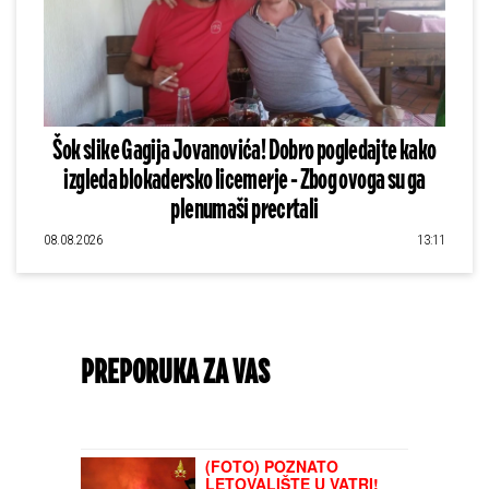
Šok slike Gagija Jovanovića! Dobro pogledajte kako
izgleda blokadersko licemerje - Zbog ovoga su ga
plenumaši precrtali
08.08.2026
13:11
PREPORUKA ZA VAS
(FOTO) POZNATO
LETOVALIŠTE U VATRI!