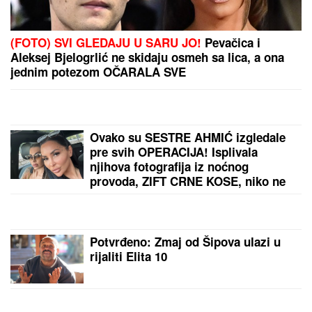
(FOTO) SVI GLEDAJU U SARU JO!
Pevačica i
Aleksej Bjelogrlić ne skidaju osmeh sa lica, a ona
jednim potezom OČARALA SVE
Ovako su SESTRE AHMIĆ izgledale
pre svih OPERACIJA! Isplivala
njihova fotografija iz noćnog
provoda, ZIFT CRNE KOSE, niko ne
bi rekao da su OVO ONE! (FOTO)
Potvrđeno: Zmaj od Šipova ulazi u
rijaliti Elita 10