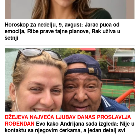
Horoskop za nedelju, 9, avgust: Jarac puca od
emocija, Ribe prave tajne planove, Rak uživa u
šetnji
DŽEJEVA NAJVEĆA LJUBAV DANAS PROSLAVLJA
ROĐENDAN
Evo kako Andrijana sada izgleda: Nije u
kontaktu sa njegovim ćerkama, a jedan detalj svi
komentarišu