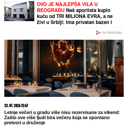
OVO JE NAJLEPŠA VILA U
BEOGRADU
Naš sportista kupio
kuću od TRI MILIONA EVRA, a ne
živi u Srbiji: Ima privatan bazen i
fitnes salu
by Aklamator
23. 07. 2026 12:47
Letnje večeri u gradu više nisu rezervisane za vikend:
Zašto sve više ljudi bira večeru koja se spontano
pretvori u druženje