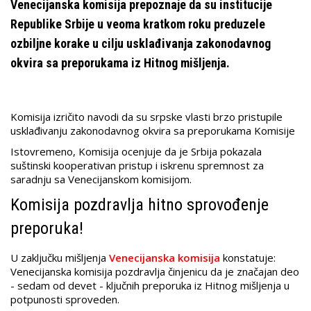
Venecijanska komisija prepoznaje da su institucije
Republike Srbije u veoma kratkom roku preduzele
ozbiljne korake u cilju usklađivanja zakonodavnog
okvira sa preporukama iz Hitnog mišljenja.
Komisija izričito navodi da su srpske vlasti brzo pristupile
usklađivanju zakonodavnog okvira sa preporukama Komisije
Istovremeno, Komisija ocenjuje da je Srbija pokazala
suštinski kooperativan pristup i iskrenu spremnost za
saradnju sa Venecijanskom komisijom.
Komisija pozdravlja hitno sprovođenje
preporuka!
U zaključku mišljenja
Venecijanska komisija
konstatuje:
Venecijanska komisija pozdravlja činjenicu da je značajan deo
- sedam od devet - ključnih preporuka iz Hitnog mišljenja u
potpunosti sproveden.