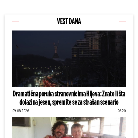
VEST DANA
Dramatična poruka stranovnicima Kijeva: Znate li šta
dolazi na jesen, spremite se za strašan scenario
09.08.2026
06:20