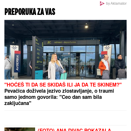
by Aklamator
PREPORUKA ZA VAS
"HOĆEŠ TI DA SE SKIDAŠ ILI JA DA TE SKINEM?"
Pevačica doživela jezivo zlostavljanje, o traumi
samo jednom govorila: "Ceo dan sam bila
zaključana"
(FOTO) ANA DIVAC POKAZALA