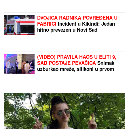
DVOJICA RADNIKA POVREĐENA U
FABRICI
Incident u Kikindi: Jedan
hitno prevezen u Novi Sad
(VIDEO) PRAVILA HAOS U ELITI 9,
SAD POSTAJE PEVAČICA
Snimak
uzburkao mreže, silikoni u prvom
planu: O njenom skandalu sa 20
godina starijim brujao Balkan