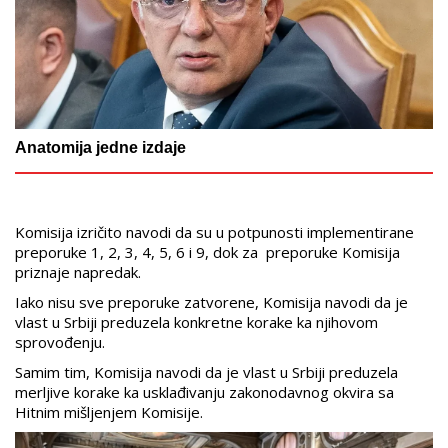
Anatomija jedne izdaje
Komisija izričito navodi da su u potpunosti implementirane
preporuke 1, 2, 3, 4, 5, 6 i 9, dok za preporuke Komisija
priznaje napredak.
Iako nisu sve preporuke zatvorene, Komisija navodi da je
vlast u Srbiji preduzela konkretne korake ka njihovom
sprovođenju.
Samim tim, Komisija navodi da je vlast u Srbiji preduzela
merljive korake ka usklađivanju zakonodavnog okvira sa
Hitnim mišljenjem Komisije.