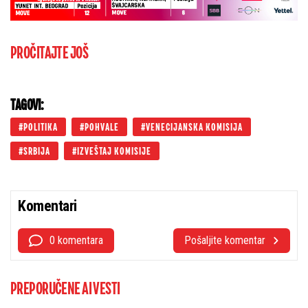
PROČITAJTE JOŠ
TAGOVI:
POLITIKA
POHVALE
VENECIJANSKA KOMISIJA
SRBIJA
IZVEŠTAJ KOMISIJE
Komentari
0 komentara
Pošaljite komentar
PREPORUČENE AI VESTI