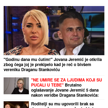
"Godinu dana mu ćutim!" Jovana Jeremić je otkrila
zbog čega joj je prekipelo kad je reč o bivšem
vereniku Draganu Stankoviću
"NE UMIRE SE ZA LJUDIMA KOJI SU
PUCALI U TEBE"
Brutalno
oglašavanje Jovane Jeremić 5 dana
nakon veridbe Dragana Stankovića:
"Znali su šta rade"
Roditelji su mu ugovorili brak sa