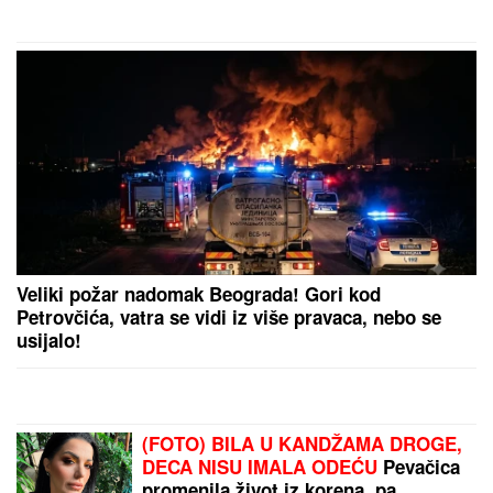
Veliki požar nadomak Beograda! Gori kod
Petrovčića, vatra se vidi iz više pravaca, nebo se
usijalo!
(FOTO) BILA U KANDŽAMA DROGE,
DECA NISU IMALA ODEĆU
Pevačica
promenila život iz korena, pa