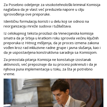
Za Posebno odeljenje za visokotehnološki kriminal Komisija
naglašava da je vlast već preduzela napore u cilju
sprovođenja ove preporuke.
Identičnu formulaciju koristi i u delu koji se odnosi na
reorganizaciju mreže sudova i tužilaštava.
Iz celokupnog teksta proizlazi da Venecijanska komisija
smatra da je Srbija u kratkom roku sprovela većinu ključnih
preporuka iz Hitnog mišljenja, da je proces izmena zakona
vođen kroz rad inkluzivne radne grupe i javna slušanja, kao i
da je uspostavljena konstruktivna saradnja sa Komisijom.
Za preostala pitanja Komisija ne konstatuje izostanak
aktivnosti, već prepoznaje da su procesi pokrenuti i da je
njihova puna implementacija u toku, za šta je potrebno
vreme.