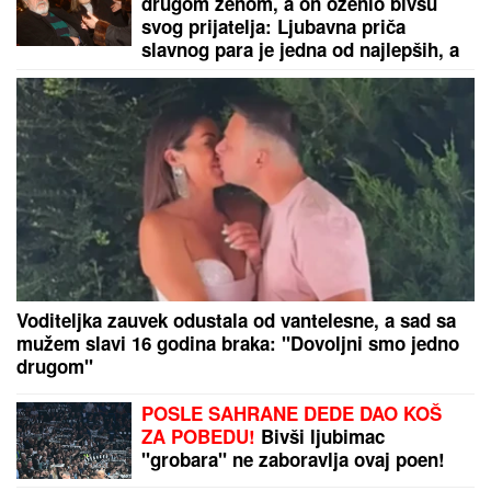
drugom ženom, a on oženio bivšu
svog prijatelja: Ljubavna priča
slavnog para je jedna od najlepših, a
malo ko zna detalje
Voditeljka zauvek odustala od vantelesne, a sad sa
mužem slavi 16 godina braka: "Dovoljni smo jedno
drugom"
POSLE SAHRANE DEDE DAO KOŠ
ZA POBEDU!
Bivši ljubimac
"grobara" ne zaboravlja ovaj poen!