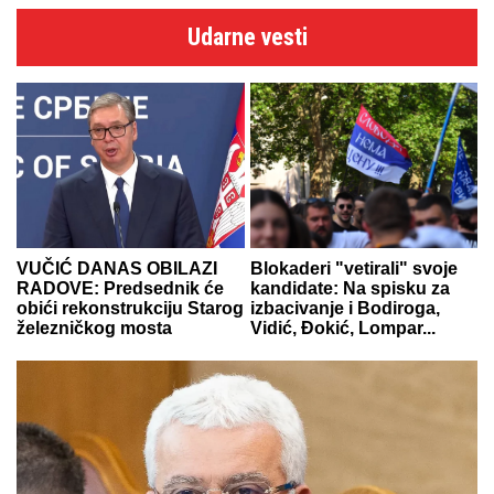
Udarne vesti
VUČIĆ DANAS OBILAZI
Blokaderi "vetirali" svoje
RADOVE: Predsednik će
kandidate: Na spisku za
obići rekonstrukciju Starog
izbacivanje i Bodiroga,
železničkog mosta
Vidić, Đokić, Lompar...