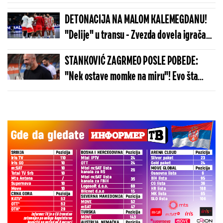
Brnabić (FOTO)
DETONACIJA NA MALOM KALEMEGDANU!
"Delije" u transu - Zvezda dovela igrača
Real Madrida!
STANKOVIĆ ZAGRMEO POSLE POBEDE:
"Nek ostave momke na miru"! Evo šta
kaže o isključenju golmana!