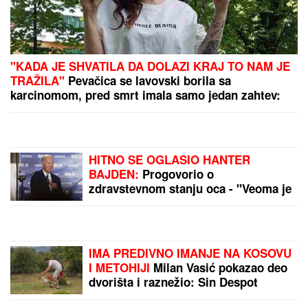
"KADA JE SHVATILA DA DOLAZI KRAJ TO NAM JE
TRAŽILA"
Pevačica se lavovski borila sa
karcinomom, pred smrt imala samo jedan zahtev:
"Trudimo se da joj ispunimo želju"
HITNO SE OGLASIO HANTER
BAJDEN:
Progovorio o
zdravstevnom stanju oca - "Veoma je
bolno gledati"
IMA PREDIVNO IMANJE NA KOSOVU
I METOHIJI
Milan Vasić pokazao deo
dvorišta i raznežio: Sin Despot
prohodao na Kosmetu