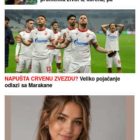
pokazala kako sada izgleda: "Bez
filtera"
NAPUŠTA CRVENU ZVEZDU?
Veliko pojačanje
odlazi sa Marakane