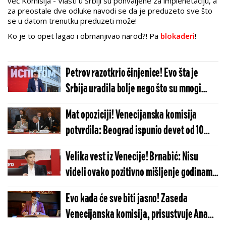
već Komisija - Vlasti u Srbiji su pohvaljene za implenetaciju, a
za preostale dve odluke navodi se da je preduzeto sve što
se u datom trenutku preduzeti može!
Ko je to opet lagao i obmanjivao narod?! Pa
blokaderi
!
Petrov razotkrio činjenice! Evo šta je
Srbija uradila bolje nego što su mnogi
očekivali (FOTO)
Mat opoziciji! Venecijanska komisija
potvrdila: Beograd ispunio devet od 10
preporuka iz aprila!
Velika vest iz Venecije! Brnabić: Nisu
videli ovako pozitivno mišljenje godinama
(VIDEO)
Evo kada će sve biti jasno! Zaseda
Venecijanska komisija, prisustvuje Ana