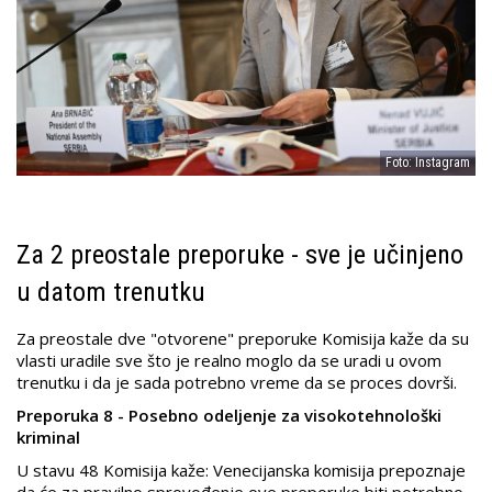
Foto: Instagram
Za 2 preostale preporuke - sve je učinjeno
u datom trenutku
Za preostale dve "otvorene" preporuke Komisija kaže da su
vlasti uradile sve što je realno moglo da se uradi u ovom
trenutku i da je sada potrebno vreme da se proces dovrši.
Preporuka 8 - Posebno odeljenje za visokotehnološki
kriminal
U stavu 48 Komisija kaže: Venecijanska komisija prepoznaje
da će za pravilno sprovođenje ove preporuke biti potrebno