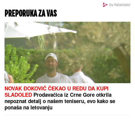
by Aklamator
PREPORUKA ZA VAS
NOVAK ĐOKOVIĆ ČEKAO U REDU DA KUPI
SLADOLED
Prodavačica iz Crne Gore otkrila
nepoznat detalj o našem teniseru, evo kako se
ponaša na letovanju