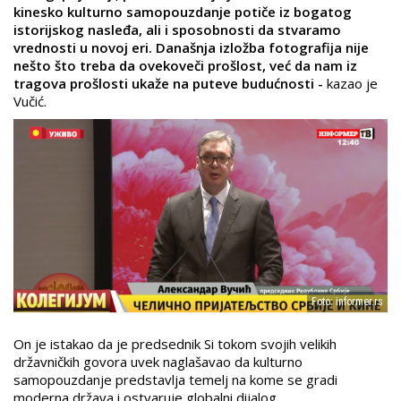
kinesko kulturno samopouzdanje potiče iz bogatog
istorijskog nasleđa, ali i sposobnosti da stvaramo
vrednosti u novoj eri. Današnja izložba fotografija nije
nešto što treba da ovekoveči prošlost, već da nam iz
tragova prošlosti ukaže na puteve budućnosti -
kazao je
Vučić.
Foto: informer.rs
On je istakao da je predsednik Si tokom svojih velikih
državničkih govora uvek naglašavao da kulturno
samopouzdanje predstavlja temelj na kome se gradi
moderna država i ostvaruje globalni dijalog.