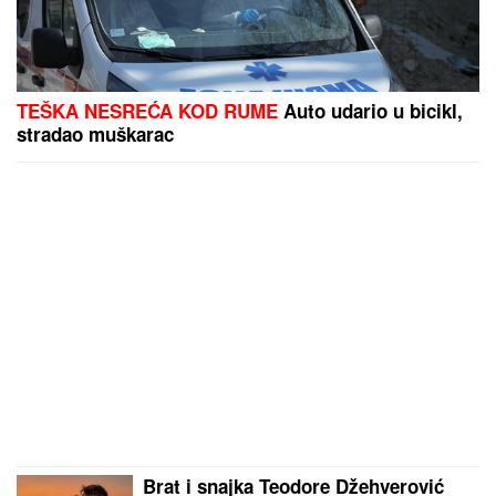
TEŠKA NESREĆA KOD RUME
Auto udario u bicikl,
stradao muškarac
Brat i snajka Teodore Džehverović