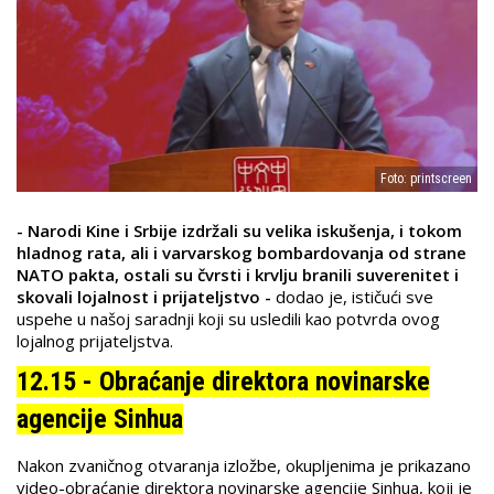
Foto: printscreen
- Narodi Kine i Srbije izdržali su velika iskušenja, i tokom
hladnog rata, ali i varvarskog bombardovanja od strane
NATO pakta, ostali su čvrsti i krvlju branili suverenitet i
skovali lojalnost i prijateljstvo -
dodao je, ističući sve
uspehe u našoj saradnji koji su usledili kao potvrda ovog
lojalnog prijateljstva.
12.15 - Obraćanje direktora novinarske
agencije Sinhua
Nakon zvaničnog otvaranja izložbe, okupljenima je prikazano
video-obraćanje direktora novinarske agencije Sinhua, koji je