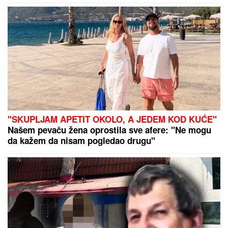
i stradanja Srba u zločinačkoj "Oluji"
"SKUPLJAM APETIT OKOLO, A JEDEM KOD KUĆE"
Našem pevaču žena oprostila sve afere: "Ne mogu
da kažem da nisam pogledao drugu"