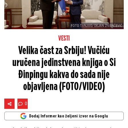
FOTO TANJUG/ DEJAN ŽIVANČEVIĆ
VESTI
Velika čast za Srbiju! Vučiću
uručena jedinstvena knjiga o Si
Đinpingu kakva do sada nije
objavljena (FOTO/VIDEO)
0
Dodaj Informer kao željeni izvor na Googlu