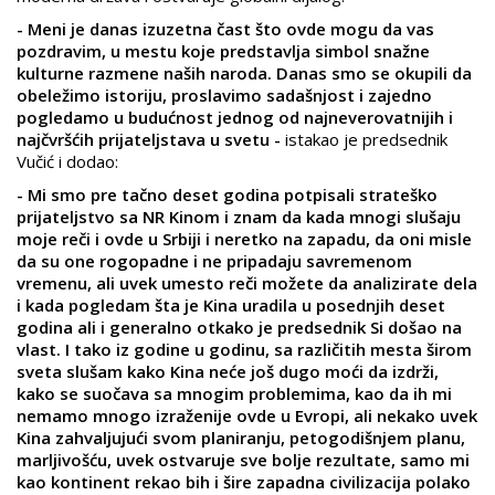
- Meni je danas izuzetna čast što ovde mogu da vas
pozdravim, u mestu koje predstavlja simbol snažne
kulturne razmene naših naroda. Danas smo se okupili da
obeležimo istoriju, proslavimo sadašnjost i zajedno
pogledamo u budućnost jednog od najneverovatnijih i
najčvršćih prijateljstava u svetu -
istakao je predsednik
Vučić i dodao:
- Mi smo pre tačno deset godina potpisali strateško
prijateljstvo sa NR Kinom i znam da kada mnogi slušaju
moje reči i ovde u Srbiji i neretko na zapadu, da oni misle
da su one rogopadne i ne pripadaju savremenom
vremenu, ali uvek umesto reči možete da analizirate dela
i kada pogledam šta je Kina uradila u posednjih deset
godina ali i generalno otkako je predsednik Si došao na
vlast. I tako iz godine u godinu, sa različitih mesta širom
sveta slušam kako Kina neće još dugo moći da izdrži,
kako se suočava sa mnogim problemima, kao da ih mi
nemamo mnogo izraženije ovde u Evropi, ali nekako uvek
Kina zahvaljujući svom planiranju, petogodišnjem planu,
marljivošću, uvek ostvaruje sve bolje rezultate, samo mi
kao kontinent rekao bih i šire zapadna civilizacija polako