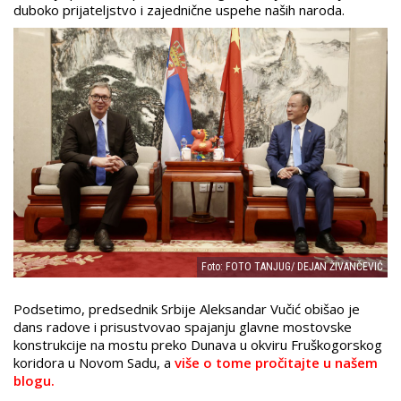
duboko prijateljstvo i zajednične uspehe naših naroda.
Foto: FOTO TANJUG/ DEJAN ŽIVANČEVIĆ
Podsetimo, predsednik Srbije Aleksandar Vučić obišao je
dans radove i prisustvovao spajanju glavne mostovske
konstrukcije na mostu preko Dunava u okviru Fruškogorskog
koridora u Novom Sadu, a
više o tome pročitajte u našem
blogu.