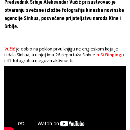
Predsednik Srbije Aleksandar Vučić prisustvovao je
otvaranju svečane izložbe fotografija kineske novinske
agencije Sinhua, posvećene prijateljstvu naroda Kine i
Srbije.
Vučić
je dobio na poklon prvu knjigu ne engleskom koju je
izdala Sinhua, a u njoj ima 26 reportaža Sinhue
o Si Đinpingu
i 41 fotografiju njegovih aktivnosti.