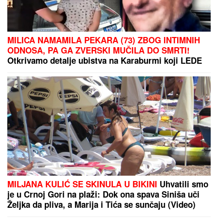
MILICA NAMAMILA PEKARA (73) ZBOG INTIMNIH
ODNOSA, PA GA ZVERSKI MUČILA DO SMRTI!
Otkrivamo detalje ubistva na Karaburmi koji LEDE
KRV: Izdahnuo u najgorim mukama dok su ga
osumnjičeni pljačkali
MILJANA KULIĆ SE SKINULA U BIKINI
Uhvatili smo
je u Crnoj Gori na plaži: Dok ona spava Siniša uči
Željka da pliva, a Marija i Tića se sunčaju (Video)