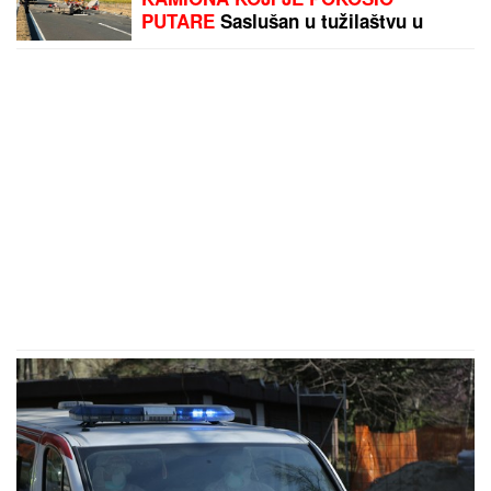
PUTARE
Saslušan u tužilaštvu u
Šapcu: Udario u pešake na putu, pa
završio kod metalne ograde