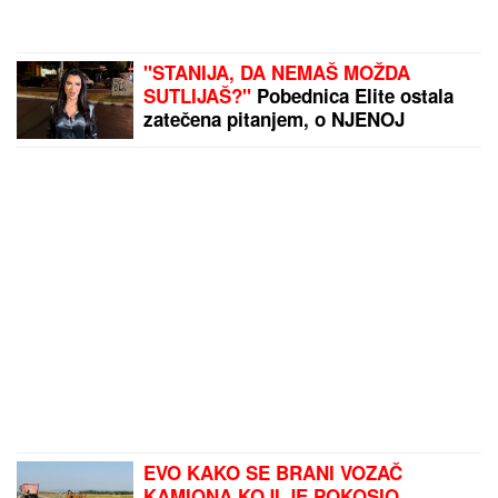
"STANIJA, DA NEMAŠ MOŽDA
SUTLIJAŠ?"
Pobednica Elite ostala
zatečena pitanjem, o NJENOJ
REAKCIJI pričaju svi (VIDEO)
EVO KAKO SE BRANI VOZAČ
KAMIONA KOJI JE POKOSIO