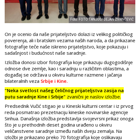
Foto: FOTO TANJUG/ DEJAN ŽIVANČEVIĆ
On je ocenio da naše prijateljstvo dolazi iz velikog političkog
poverenja, ali i bratskim vezama naših naroda, a da prikazane
fotografije teče naše iskreno prijateljstvo, koje pokazuju i
sadašnjost i budućnost naše saradnje.
Izložba donosi izbor fotografija koje prikazuju dugogodišnje
odnose dve zemlje, kao i saradnju u različitim oblastima, a
događaj se održava u okviru kulturne razmene i jačanja
bilateralnih veza
Srbije i Kine.
"Neka svetlost našeg čeličnog prijateljstva zasija na
putu saradnje Kine i Srbije"
zvanični je naslov izložbe.
Predsednik Vučić stigao je u Kineski kulturni centar i iz prvog
reda posmatrao prezetnaciju kineske novinarske agencije
Sinhua. Današnja izložba predstavlja svojevrsni prikaz onoga
što je u prethodnih deset godina urađeno u okviru
veličanstvene saradnje između naših dveju zemalja. Na
izložbi je prikazano preko 70 fotografija koje oslikavaju