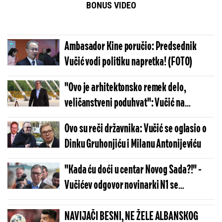
BONUS VIDEO
Ambasador Kine poručio: Predsednik
Vučić vodi politiku napretka! (FOTO)
"Ovo je arhitektonsko remek delo,
veličanstveni poduhvat": Vučić na
spajanju mosta preko Dunava (FOTO)
Ovo su reči državnika: Vučić se oglasio o
Dinku Gruhonjiću i Milanu Antonijeviću
"Kada ću doći u centar Novog Sada?!" -
Vučićev odgovor novinarki N1 se
prepričava (FOTO)
NAVIJAČI BESNI, NE ŽELE ALBANSKOG