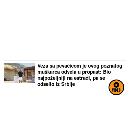
Veza sa pevačicom je ovog poznatog
muškarca odvela u propast: Bio
najpoželjniji na estradi, pa se
odselio iz Srbije
VIDEO