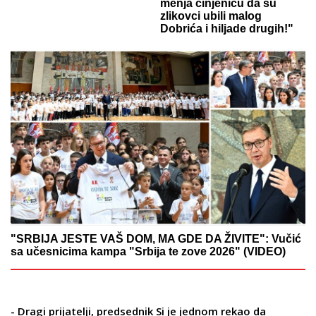
menja činjenicu da su
zlikovci ubili malog
Dobrića i hiljade drugih!"
"SRBIJA JESTE VAŠ DOM, MA GDE DA ŽIVITE": Vučić
sa učesnicima kampa "Srbija te zove 2026" (VIDEO)
- Dragi prijatelji, predsednik Si je jednom rekao da