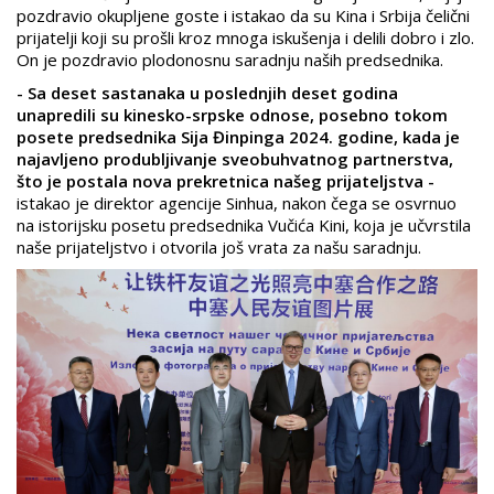
pozdravio okupljene goste i istakao da su Kina i Srbija čelični
prijatelji koji su prošli kroz mnoga iskušenja i delili dobro i zlo.
On je pozdravio plodonosnu saradnju naših predsednika.
- Sa deset sastanaka u poslednjih deset godina
unapredili su kinesko-srpske odnose, posebno tokom
posete predsednika Sija Đinpinga 2024. godine, kada je
najavljeno produbljivanje sveobuhvatnog partnerstva,
što je postala nova prekretnica našeg prijateljstva -
istakao je direktor agencije Sinhua, nakon čega se osvrnuo
na istorijsku posetu predsednika Vučića Kini, koja je učvrstila
naše prijateljstvo i otvorila još vrata za našu saradnju.