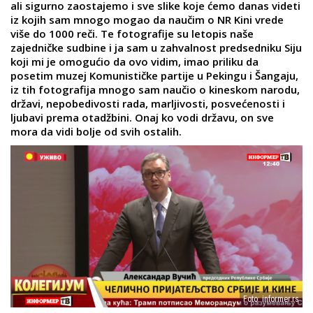
ali sigurno zaostajemo i sve slike koje ćemo danas videti
iz kojih sam mnogo mogao da naučim o NR Kini vrede
više do 1000 reči. Te fotografije su letopis naše
zajedničke sudbine i ja sam u zahvalnost predsedniku Siju
koji mi je omogućio da ovo vidim, imao priliku da
posetim muzej Komunističke partije u Pekingu i Šangaju,
iz tih fotografija mnogo sam naučio o kineskom narodu,
državi, nepobedivosti rada, marljivosti, posvećenosti i
ljubavi prema otadžbini. Onaj ko vodi državu, on sve
mora da vidi bolje od svih ostalih.
Foto: informer.rs