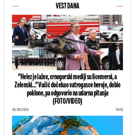
VEST DANA
"Helez je lažov, crnogorski mediji su licemerni, a
Zelenski..." Vučić dočekao vatrogasce heroje, dobio
poklone, pa odgovorio na udarna pitanja
(FOTO/VIDEO)
06.08.2026
18:03