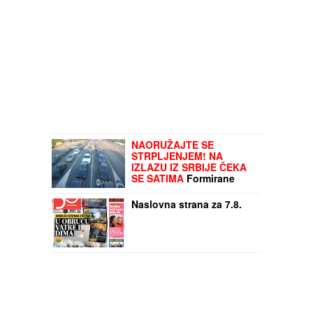
NAORUŽAJTE SE
STRPLJENJEM! NA
IZLAZU IZ SRBIJE ČEKA
SE SATIMA
Formirane
kolone vozila: Oglasio se
AMSS
Naslovna strana za 7.8.