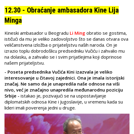
12.30 - Obraćanje ambasadora Kine Lija
Minga
Kineski ambasador u Beogradu
Li Ming
obratio se gostima,
ističući da mu je veliko zadovoljstvo što se danas otvara ova
veličanstvena izložba o prijateljstvu naših naroda. On je
izrazio toplu dobrodošlicu predsedniku Vučiću i zahvalio mu
na dolasku, a zahvalio se i svim prijatlejima koji doprinose
našem prijateljstvu.
- Poseta predsednika Vučića Kini izazvala je veliko
interesovanje u čitavoj zajednici. Ona je imala istorijski
značaj. Ne samo da je unapredila naše odnose na viši
nivo, već je značajno unapredila međunarodnu poziciju
Srbije -
istakao je, pozivajući se na uspostavljanje
diplomatskih odnosa Kine i Jugoslavije, u vremenu kada su
lideri imali poverenja jedni u druge.