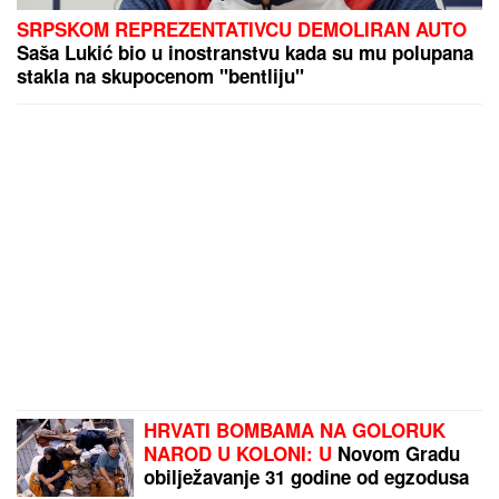
SRPSKOM REPREZENTATIVCU DEMOLIRAN AUTO
Saša Lukić bio u inostranstvu kada su mu polupana
stakla na skupocenom "bentliju"
HRVATI BOMBAMA NA GOLORUK
NAROD U KOLONI: U
Novom Gradu
obilježavanje 31 godine od egzodusa