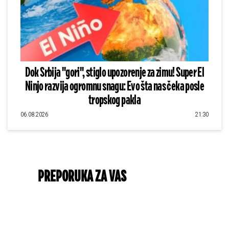
Dok Srbija "gori", stiglo upozorenje za zimu! Super El
Ninjo razvija ogromnu snagu: Evo šta nas čeka posle
tropskog pakla
06.08.2026
21:30
PREPORUKA ZA VAS