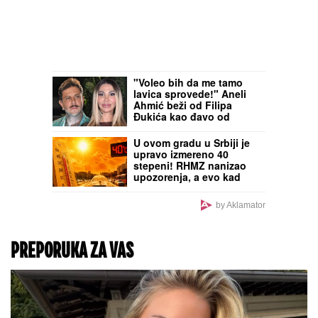
"Voleo bih da me tamo
lavica sprovede!" Aneli
Ahmić beži od Filipa
Đukića kao đavo od
krsta, a on joj javno
upućuje pozive
U ovom gradu u Srbiji je
upravo izmereno 40
stepeni! RHMZ nanizao
upozorenja, a evo kad
stižu pljuskovi sa
grmljavinom!
by Aklamator
PREPORUKA ZA VAS