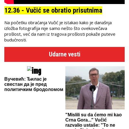
12.36 - Vučić se obratio prisutnima
Na početku obraćanja Vučić je istakao kako je današnja
izložba fotografija nije samo nešto što ovekovečava
prošlost, već da nam iz tragova prošlosti pokaže puteve
budućnosti.
Udarne vesti
Вучевић: Ђилас је
свестан да је пред
политичким бродоломом
"Mislili su da ćemo mi kao
Crna Gora..." Vučić
razvalio ustaše: "To ne