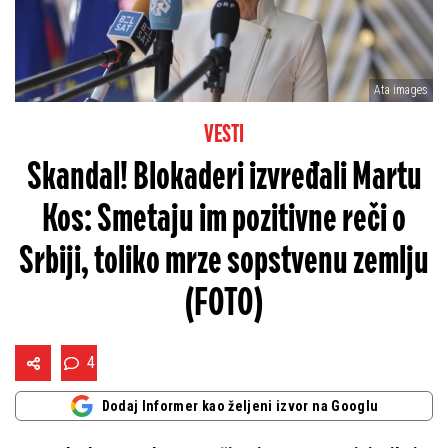
Ata images
VESTI
Skandal! Blokaderi izvređali Martu
Kos: Smetaju im pozitivne reči o
Srbiji, toliko mrze sopstvenu zemlju
(FOTO)
4
Dodaj Informer kao željeni izvor na Googlu