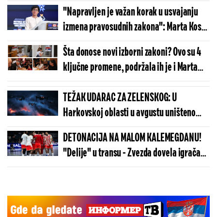
"Napravljen je važan korak u usvajanju
izmena pravosudnih zakona": Marta Kos
pohvalila Srbiju!
Šta donose novi izborni zakoni? Ovo su 4
ključne promene, podržala ih je i Marta
Kos
TEŽAK UDARAC ZA ZELENSKOG: U
Harkovskoj oblasti u avgustu uništeno
više od 100 „baba jaga“
DETONACIJA NA MALOM KALEMEGDANU!
"Delije" u transu - Zvezda dovela igrača
Real Madrida!