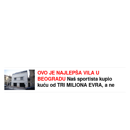
OVO JE NAJLEPŠA VILA U
BEOGRADU
Naš sportista kupio
kuću od TRI MILIONA EVRA, a ne
živi u Srbiji: Ima privatan bazen i
fitnes salu