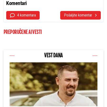
Komentari
4 komentara
Pošaljite komentar
PREPORUČENE AI VESTI
VEST DANA