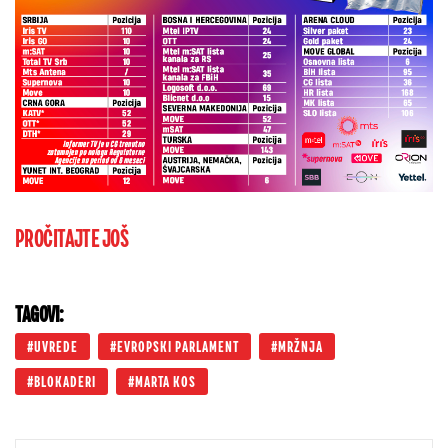
PROČITAJTE JOŠ
TAGOVI:
UVREDE
EVROPSKI PARLAMENT
MRŽNJA
BLOKADERI
MARTA KOS