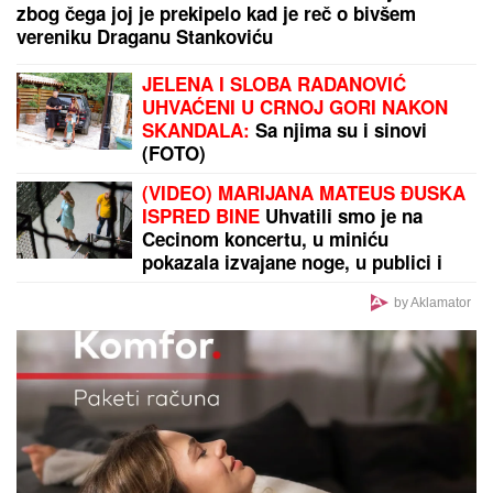
zbog čega joj je prekipelo kad je reč o bivšem
vereniku Draganu Stankoviću
JELENA I SLOBA RADANOVIĆ
UHVAĆENI U CRNOJ GORI NAKON
SKANDALA:
Sa njima su i sinovi
(FOTO)
(VIDEO) MARIJANA MATEUS ĐUSKA
ISPRED BINE
Uhvatili smo je na
Cecinom koncertu, u miniću
pokazala izvajane noge, u publici i
ova poznata pevačica uživa sa
mužem
by Aklamator