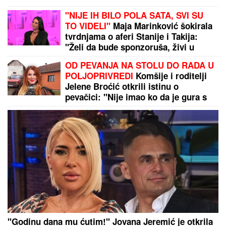
"NIJE IH BILO POLA SATA, SVI SU
TO VIDELI"
Maja Marinković šokirala
tvrdnjama o aferi Stanije i Takija:
"Želi da bude sponzoruša, živi u
selendri"
OD PEVANJA NA STOLU DO RADA U
POLJOPRIVREDI
Komšije i roditelji
Jelene Broćić otkrili istinu o
pevačici: "Nije imao ko da je gura s
parama, sve je sama postigla"
"Godinu dana mu ćutim!" Jovana Jeremić je otkrila