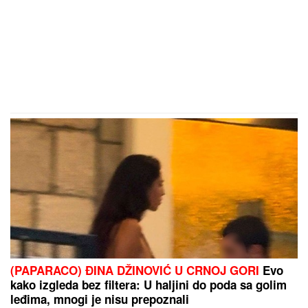
(PAPARACO) ĐINA DŽINOVIĆ U CRNOJ GORI
Evo
kako izgleda bez filtera: U haljini do poda sa golim
leđima, mnogi je nisu prepoznali