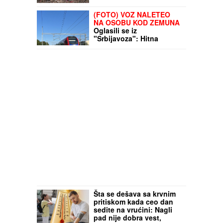
(FOTO) VOZ NALETEO
NA OSOBU KOD ZEMUNA
Oglasili se iz
"Srbijavoza": Hitna
pomoć i policija na licu
mesta
Šta se dešava sa krvnim
pritiskom kada ceo dan
sedite na vrućini: Nagli
pad nije dobra vest,