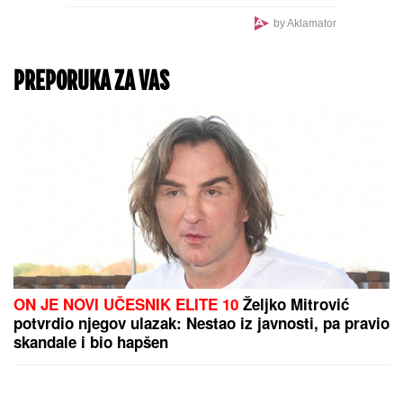
doma voditeljke, sve
usledilo nakon povratka
by Aklamator
iz porodilišta!
PREPORUKA ZA VAS
ON JE NOVI UČESNIK ELITE 10
Željko Mitrović
potvrdio njegov ulazak: Nestao iz javnosti, pa pravio
skandale i bio hapšen