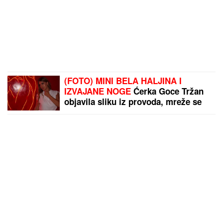
(FOTO) MINI BELA HALJINA I
IZVAJANE NOGE
Ćerka Goce Tržan
objavila sliku iz provoda, mreže se
usijale