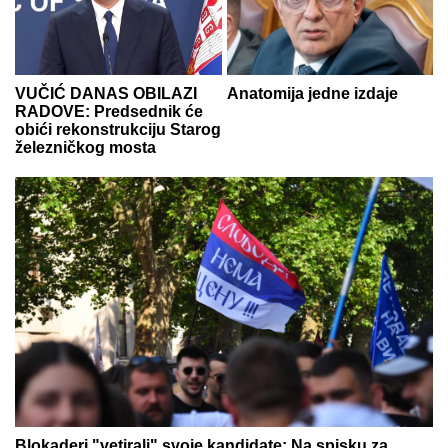
VUČIĆ DANAS OBILAZI
Anatomija jedne izdaje
RADOVE: Predsednik će
obići rekonstrukciju Starog
železničkog mosta
Blokaderi "vetirali" svoje kandidate: Na spisku za