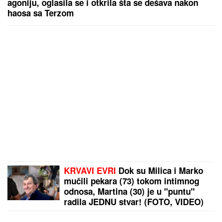
agoniju, oglasila se i otkrila šta se dešava nakon
haosa sa Terzom
KRVAVI EVRI
Dok su Milica i Marko
mučili pekara (73) tokom intimnog
odnosa, Martina (30) je u "puntu"
radila JEDNU stvar! (FOTO, VIDEO)