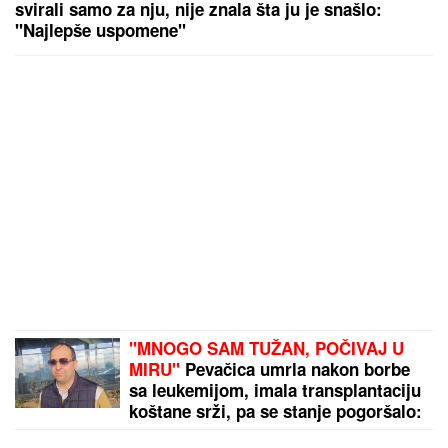
svirali samo za nju, nije znala šta ju je snašlo:
"Najlepše uspomene"
"MNOGO SAM TUŽAN, POČIVAJ U
MIRU"
Pevačica umrla nakon borbe
sa leukemijom, imala transplantaciju
koštane srži, pa se stanje pogoršalo:
Emir Habibović se oprostio