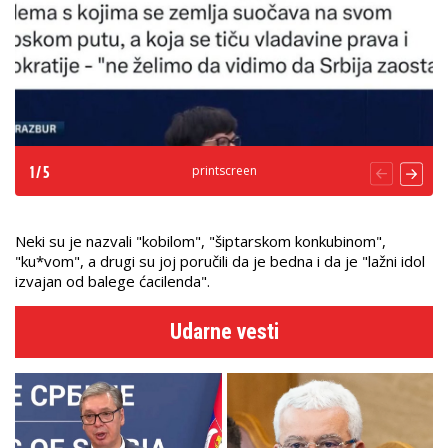
printscreen
1
/
5
Neki su je nazvali "kobilom", "šiptarskom konkubinom",
"ku*vom", a drugi su joj poručili da je bedna i da je "lažni idol
izvajan od balege ćacilenda".
Udarne vesti