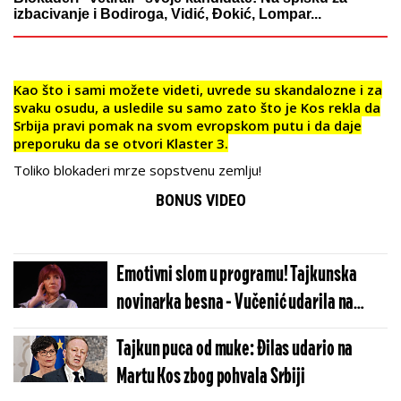
izbacivanje i Bodiroga, Vidić, Đokić, Lompar...
Kao što i sami možete videti, uvrede su skandalozne i za
svaku osudu, a usledile su samo zato što je Kos rekla da
Srbija pravi pomak na svom evropskom putu i da daje
preporuku da se otvori Klaster 3.
Toliko blokaderi mrze sopstvenu zemlju!
BONUS VIDEO
Emotivni slom u programu! Tajkunska
novinarka besna - Vučenić udarila na
Martu Kos jer hvali Vučića (VIDEO)
Tajkun puca od muke: Đilas udario na
Martu Kos zbog pohvala Srbiji