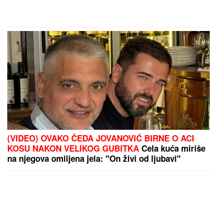
(VIDEO) OVAKO ČEDA JOVANOVIĆ BIRNE O ACI
KOSU NAKON VELIKOG GUBITKA
Cela kuća miriše
na njegova omiljena jela: "On živi od ljubavi"