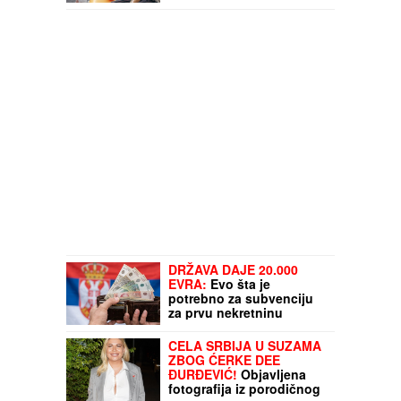
upozorava kardiolog
DRŽAVA DAJE 20.000
EVRA:
Evo šta je
potrebno za subvenciju
za prvu nekretninu
CELA SRBIJA U SUZAMA
ZBOG ĆERKE DEE
ĐURĐEVIĆ!
Objavljena
fotografija iz porodičnog