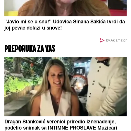
"Javio mi se u snu!" Udovica Sinana Sakića tvrdi da
joj pevač dolazi u snove!
by Aklamator
PREPORUKA ZA VAS
Dragan Stanković verenici priredio iznenađenje,
podelio snimak sa INTIMNE PROSLAVE Muzičari