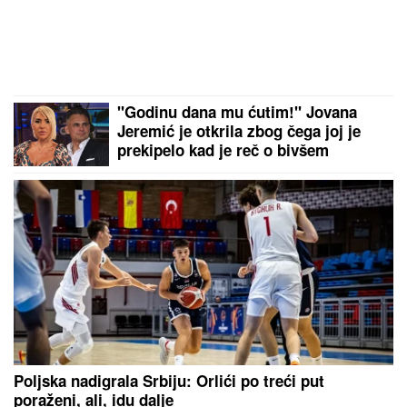
"Godinu dana mu ćutim!" Jovana
Jeremić je otkrila zbog čega joj je
prekipelo kad je reč o bivšem
vereniku Draganu Stankoviću
Poljska nadigrala Srbiju: Orlići po treći put
poraženi, ali, idu dalje