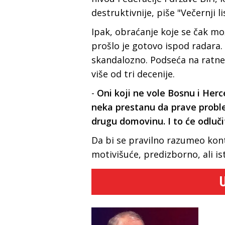
destruktivnije, piše "Večernji li
Ipak, obraćanje koje se čak mož
prošlo je gotovo ispod radara. 
skandalozno. Podseća na ratne 
više od tri decenije.
-
Oni koji ne vole Bosnu i Herc
neka prestanu da prave prob
drugu domovinu. I to će odluči
Da bi se pravilno razumeo kont
motivišuće, predizborno, ali i