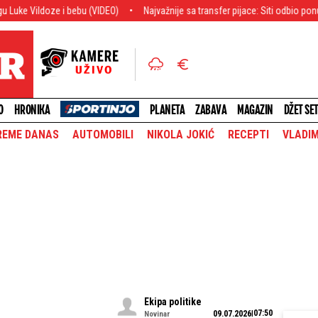
e i bebu (VIDEO)
Najvažnije sa transfer pijace: Siti odbio ponudu, Arsena
O
HRONIKA
PLANETA
ZABAVA
MAGAZIN
DŽET SE
REME DANAS
AUTOMOBILI
NIKOLA JOKIĆ
RECEPTI
VLADIM
Ekipa politike
07:50
09.07.2026
Novinar