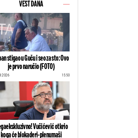
VEST DANA
an stigao u Guču i seo za sto: Ovo
je prvo naručio (FOTO)
8.2026
15:50
gaekskluzivno! Vučićević otkrio
koga će blokaderi-plenumaši