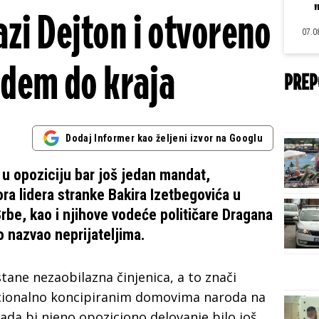
azi Dejton i otvoreno
07.0
 Idem do kraja
PREP
Dodaj Informer kao željeni izvor na Googlu
A u opoziciju bar još jedan mandat,
ora lidera stranke Bakira Izetbegovića u
Srbe, kao i njihove vodeće političare Dragana
o nazvao neprijateljima.
ane nezaobilazna činjenica, a to znači
acionalno koncipiranim domovima naroda na
kada bi njeno opoziciono delovanje bilo još