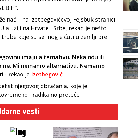
st BiH".
e naći i na Izetbegovićevoj Fejsbuk stranici
U aluziji na Hrvate i Srbe, rekao je nešto
trube koje su se mogle čuti u zemlji pre
egovinu imaju alternativu. Neka odu ili
leme. Mi nemamo alternativu. Nemamo
ti
- rekao je
Izetbegović
.
ekst njegovog obraćanja, koje je
stovremeno i radikalno preteće.
Udarne vesti