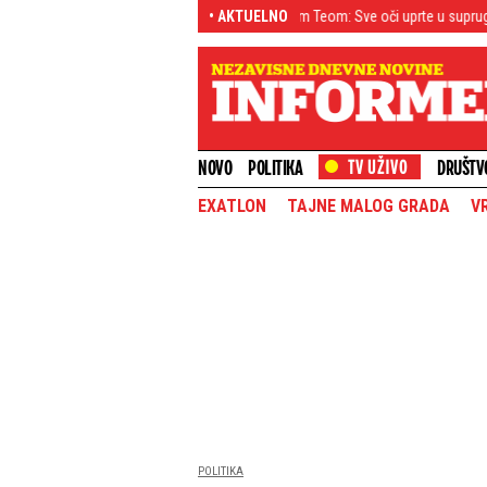
Milica prvi put u Beogradu sa sinom Teom: Sve oči uprte u suprugu Luke Vildoz
• AKTUELNO
NOVO
POLITIKA
DRUŠTV
EXATLON
TAJNE MALOG GRADA
V
POLITIKA