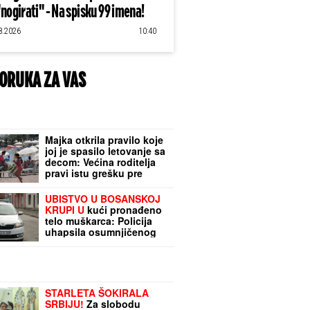
"nogirati" - Na spisku 99 imena!
8.2026
10:40
ORUKA ZA VAS
Majka otkrila pravilo koje
joj je spasilo letovanje sa
decom: Većina roditelja
pravi istu grešku pre
mora
UBISTVO U BOSANSKOJ
KRUPI U
kući pronađeno
telo muškarca: Policija
uhapsila osumnjičenog
STARLETA ŠOKIRALA
SRBIJU!
Za slobodu