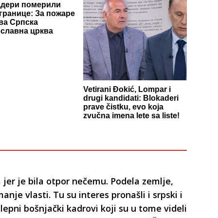
адери померили
 границе: За пожаре
ива Српска
славна црква
Vetirani Đokić, Lompar i
drugi kandidati: Blokaderi
prave čistku, evo koja
zvučna imena lete sa liste!
jer je bila otpor nečemu. Podela zemlje,
je vlasti. Tu su interes pronašli i srpski i
hlepni bošnjački kadrovi koji su u tome videli