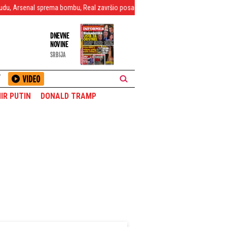
l sprema bombu, Real završio posao?
"Sportinjo" dočekao Vildozu na aero
DNEVNE
NOVINE
SRBIJA
T
IR PUTIN
DONALD TRAMP