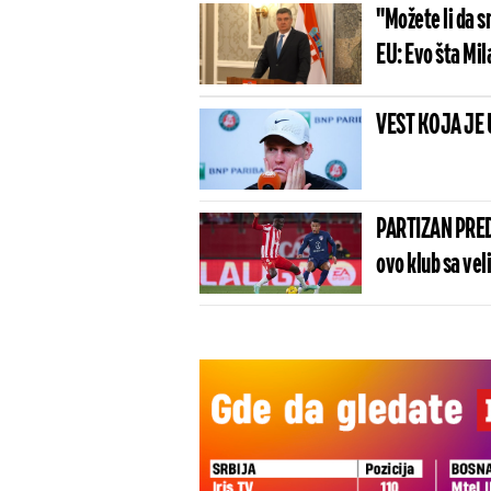
"Možete li da s
EU: Evo šta Mil
VEST KOJA JE 
PARTIZAN PRED
ovo klub sa vel